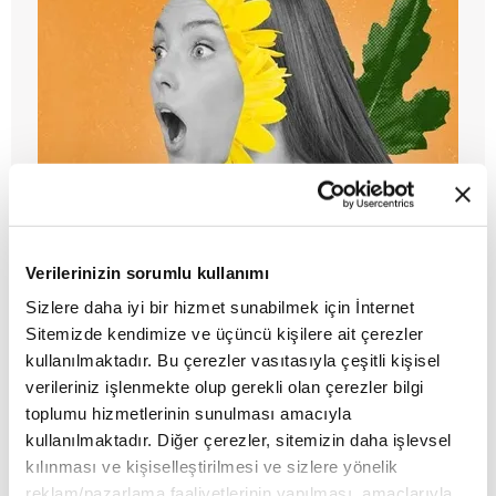
ZAMANE SAFSATALARININ
Verilerinizin sorumlu kullanımı
DAYANILMAZ CAZİBESİ
Sizlere daha iyi bir hizmet sunabilmek için İnternet
Sitemizde kendimize ve üçüncü kişilere ait çerezler
MAKALE
kullanılmaktadır. Bu çerezler vasıtasıyla çeşitli kişisel
Eda Dikmen
verileriniz işlenmekte olup gerekli olan çerezler bilgi
toplumu hizmetlerinin sunulması amacıyla
kullanılmaktadır. Diğer çerezler, sitemizin daha işlevsel
kılınması ve kişiselleştirilmesi ve sizlere yönelik
reklam/pazarlama faaliyetlerinin yapılması, amaçlarıyla