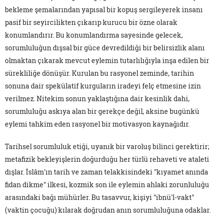
bekleme şemalarından yapısal bir kopuş sergileyerek insanı
pasif bir seyircilikten çıkarıp kurucu bir özne olarak
konumlandırır. Bu konumlandırma sayesinde gelecek,
sorumluluğun dışsal bir güce devredildiği bir belirsizlik alanı
olmaktan çıkarak mevcut eylemin tutarlılığıyla inşa edilen bir
sürekliliğe dönüşür. Kurulan bu rasyonel zeminde, tarihin
sonuna dair spekülatif kurguların iradeyi felç etmesine izin
verilmez. Nitekim sonun yaklaştığına dair kesinlik dahi,
sorumluluğu askıya alan bir gerekçe değil, aksine bugünkü
eylemi tahkim eden rasyonel bir motivasyon kaynağıdır.
Tarihsel sorumluluk etiği, uyanık bir varoluş bilinci gerektirir;
metafizik bekleyişlerin doğurduğu her türlü rehaveti ve ataleti
dışlar. İslâm'ın tarih ve zaman telakkisindeki "kıyamet anında
fidan dikme" ilkesi, kozmik son ile eylemin ahlaki zorunluluğu
arasındaki bağı mühürler. Bu tasavvur, kişiyi "ibnü'l-vakt"
(vaktin çocuğu) kılarak doğrudan anın sorumluluğuna odaklar.