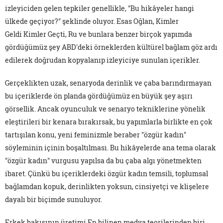
izleyiciden gelen tepkiler genellikle, "Bu hikâyeler hangi
ülkede geçiyor?" şeklinde oluyor. Esas Oğlan, Kimler
Geldi Kimler Geçti, Ru ve bunlara benzer birçok yapımda
gördüğümüz şey ABD'deki örneklerden kültürel bağlam göz ardı
edilerek doğrudan kopyalanıp izleyiciye sunulan içerikler.
Gerçeklikten uzak, senaryoda derinlik ve çaba barındırmayan
bu içeriklerde ön planda gördüğümüz en büyük şey aşırı
görsellik. Ancak oyunculuk ve senaryo tekniklerine yönelik
eleştirileri bir kenara bırakırsak, bu yapımlarla birlikte en çok
tartışılan konu, yeni feminizmle beraber "özgür kadın"
söyleminin içinin boşaltılması. Bu hikâyelerde ana tema olarak
"özgür kadın" vurgusu yapılsa da bu çaba algı yönetmekten
ibaret. Çünkü bu içeriklerdeki özgür kadın temsili, toplumsal
bağlamdan kopuk, derinlikten yoksun, cinsiyetçi ve klişelere
dayalı bir biçimde sunuluyor.
Erkek bakışının üretimi En bilinen medya teorilerinden biri