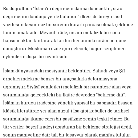
Bu doğrultuda "İslâm'ın değirmeni daima dönecektir; siz o
değirmenin döndüğü yerde bulunun" ilkesi de bireyin asıl
vazifesini kesintisiz bir sürecin kararlı parçası olmak şeklinde
tanımlamaktadır. Mevcut irâde, insanı metafizik bir sona
hapsolmaktan kurtararak tarihin her anında icrâcı bir güce
dönüştürür. Müslüman özne için gelecek, bugün sergilenen
eylemlerin doğal bir uzantısıdır.
İslam dünyasındaki mesiyanik beklentiler, Yahudi veya Şiî
örneklerindekine benzer bir araçsallıkla deformasyona
uğramıştır. Siyâsî yenilgileri metafizik bir paranteze alan veya
sorumluluğu gelecekteki bir figüre devreden "bekleme dili",
İslâm'ın kurucu iradesine yönelik yapısal bir sapmadır. Esasen
klâsik literatürde yer alan nüzul-i İsa gibi kabuller de tarihsel
sorumluluğu ikame eden bir pasifizme zemin teşkil etmez. Bu
tür veriler, beşerî iradeyi donduran bir bekleme stratejisi değil,
sonun mahiyetine dair tali bir tasavvur olarak mahfuz tutulur.