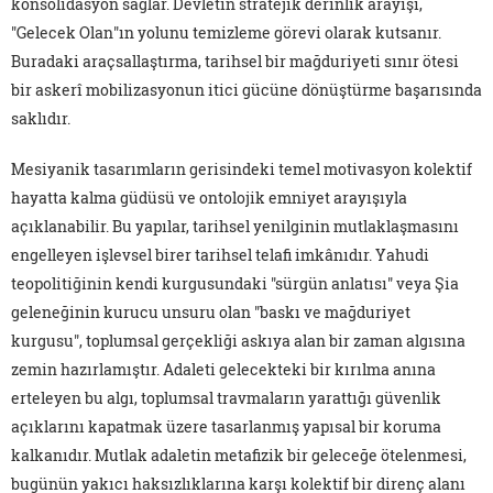
konsolidasyon sağlar. Devletin stratejik derinlik arayışı,
"Gelecek Olan"ın yolunu temizleme görevi olarak kutsanır.
Buradaki araçsallaştırma, tarihsel bir mağduriyeti sınır ötesi
bir askerî mobilizasyonun itici gücüne dönüştürme başarısında
saklıdır.
Mesiyanik tasarımların gerisindeki temel motivasyon kolektif
hayatta kalma güdüsü ve ontolojik emniyet arayışıyla
açıklanabilir. Bu yapılar, tarihsel yenilginin mutlaklaşmasını
engelleyen işlevsel birer tarihsel telafi imkânıdır. Yahudi
teopolitiğinin kendi kurgusundaki "sürgün anlatısı" veya Şia
geleneğinin kurucu unsuru olan "baskı ve mağduriyet
kurgusu", toplumsal gerçekliği askıya alan bir zaman algısına
zemin hazırlamıştır. Adaleti gelecekteki bir kırılma anına
erteleyen bu algı, toplumsal travmaların yarattığı güvenlik
açıklarını kapatmak üzere tasarlanmış yapısal bir koruma
kalkanıdır. Mutlak adaletin metafizik bir geleceğe ötelenmesi,
bugünün yakıcı haksızlıklarına karşı kolektif bir direnç alanı