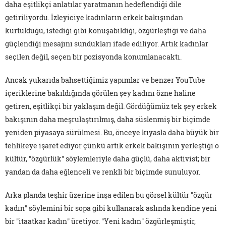
daha eşitlikçi anlatılar yaratmanın hedeflendiği dile
getiriliyordu. İzleyiciye kadınların erkek bakışından
kurtulduğu, istediği gibi konuşabildiği, özgürleştiği ve daha
güçlendiği mesajını sundukları ifade ediliyor. Artık kadınlar
seçilen değil, seçen bir pozisyonda konumlanacaktı.
Ancak yukarıda bahsettiğimiz yapımlar ve benzer YouTube
içeriklerine bakıldığında görülen şey kadını özne haline
getiren, eşitlikçi bir yaklaşım değil. Gördüğümüz tek şey erkek
bakışının daha meşrulaştırılmış, daha süslenmiş bir biçimde
yeniden piyasaya sürülmesi. Bu, önceye kıyasla daha büyük bir
tehlikeye işaret ediyor çünkü artık erkek bakışının yerleştiği o
kültür, "özgürlük" söylemleriyle daha güçlü, daha aktivist; bir
yandan da daha eğlenceli ve renkli bir biçimde sunuluyor.
Arka planda teşhir üzerine inşa edilen bu görsel kültür "özgür
kadın" söylemini bir sopa gibi kullanarak aslında kendine yeni
bir "itaatkar kadın" üretiyor. "Yeni kadın" özgürleşmiştir,