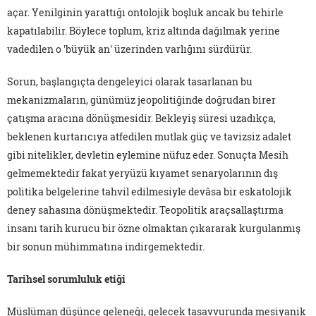
açar. Yenilginin yarattığı ontolojik boşluk ancak bu tehirle
kapatılabilir. Böylece toplum, kriz altında dağılmak yerine
vadedilen o 'büyük an' üzerinden varlığını sürdürür.
Sorun, başlangıçta dengeleyici olarak tasarlanan bu
mekanizmaların, günümüz jeopolitiğinde doğrudan birer
çatışma aracına dönüşmesidir. Bekleyiş süresi uzadıkça,
beklenen kurtarıcıya atfedilen mutlak güç ve tavizsiz adalet
gibi nitelikler, devletin eylemine nüfuz eder. Sonuçta Mesih
gelmemektedir fakat yeryüzü kıyamet senaryolarının dış
politika belgelerine tahvil edilmesiyle devâsa bir eskatolojik
deney sahasına dönüşmektedir. Teopolitik araçsallaştırma
insanı tarih kurucu bir özne olmaktan çıkararak kurgulanmış
bir sonun mühimmatına indirgemektedir.
Tarihsel sorumluluk etiği
Müslüman düşünce geleneği, gelecek tasavvurunda mesiyanik