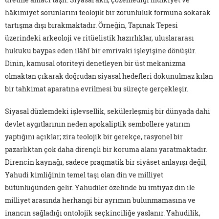
hâkimiyet sorunlarını teolojik bir zorunluluk formuna sokarak
tartışma dışı bırakmaktadır. Örneğin, Tapınak Tepesi
üzerindeki arkeoloji ve ritüelistik hazırlıklar, uluslararası
hukuku baypas eden ilâhî bir emrivaki işleyişine dönüşür.
Dinin, kamusal otoriteyi denetleyen bir üst mekanizma
olmaktan çıkarak doğrudan siyasal hedefleri dokunulmaz kılan
bir tahkimat aparatına evrilmesi bu süreçte gerçekleşir.
Siyasal düzlemdeki işlevsellik, sekülerleşmiş bir dünyada dahi
devlet aygıtlarının neden apokaliptik sembollere yatırım
yaptığını açıklar; zira teolojik bir gerekçe, rasyonel bir
pazarlıktan çok daha dirençli bir koruma alanı yaratmaktadır.
Direncin kaynağı, sadece pragmatik bir siyâset anlayışı değil,
Yahudi kimliğinin temel taşı olan din ve milliyet
bütünlüğünden gelir. Yahudiler özelinde bu imtiyaz din ile
milliyet arasında herhangi bir ayrımın bulunmamasına ve
inancın sağladığı ontolojik seçkinciliğe yaslanır. Yahudilik,