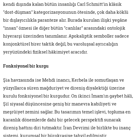
kendi dışında kalan bütün insanlığı Carl Schmitt'in klâsik
"dost-düşman" kategorizasyonunun ötesinde, çok daha köklü
bir dışlayıcılıkla paranteze alır. Burada kurulan ilişki yegâne
"insan" öznesi ile diğer bütün "canlılar" arasındaki ontolojik
hiyerarşi üzerinden tanımlanır. Apokaliptik semboller sadece
konjonktürel birer taktik değil, bu varoluşsal ayrıcalığın
yeryüzündeki fiziksel hâkimiyet aracıdır.
Fonksiyonel bir kurgu
Şia havzasında ise Mehdi inancı, Kerbela ile somutlaşan ve
yüzyıllarca süren mağduriyet ve direniş diyalektiği üzerine
kurulu fonksiyonel bir kurgudur. On ikinci İmam'ın gaybet hâli,
Şiî siyasal düşüncesine geniş bir manevra kabiliyeti ve
meşrûiyet zemini sağlar. Bu tasarımın temel işlevi, topluma en
karanlık dönemlerde dahi bir gelecek perspektifi sunarak
direniş hattını diri tutmaktır. İran Devrimi ile birlikte bu inanç
sistemi, kurumsal bir bürokrasiye tahvil edilmiştir.