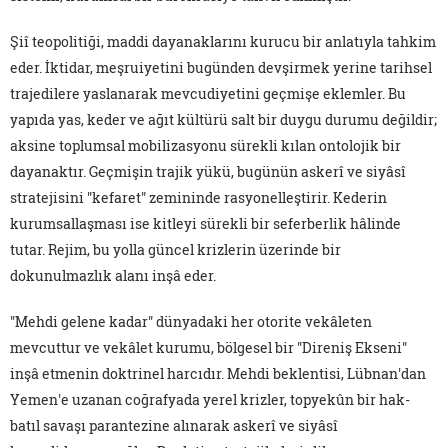
Şiî teopolitiği, maddi dayanaklarını kurucu bir anlatıyla tahkim
eder. İktidar, meşruiyetini bugünden devşirmek yerine tarihsel
trajedilere yaslanarak mevcudiyetini geçmişe eklemler. Bu
yapıda yas, keder ve ağıt kültürü salt bir duygu durumu değildir;
aksine toplumsal mobilizasyonu sürekli kılan ontolojik bir
dayanaktır. Geçmişin trajik yükü, bugünün askerî ve siyâsî
stratejisini "kefaret" zemininde rasyonelleştirir. Kederin
kurumsallaşması ise kitleyi sürekli bir seferberlik hâlinde
tutar. Rejim, bu yolla güncel krizlerin üzerinde bir
dokunulmazlık alanı inşâ eder.
"Mehdi gelene kadar" dünyadaki her otorite vekâleten
mevcuttur ve vekâlet kurumu, bölgesel bir "Direniş Ekseni"
inşâ etmenin doktrinel harcıdır. Mehdi beklentisi, Lübnan'dan
Yemen'e uzanan coğrafyada yerel krizler, topyekûn bir hak-
batıl savaşı parantezine alınarak askerî ve siyâsî