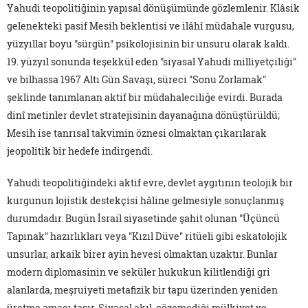
Yahudi teopolitiğinin yapısal dönüşümünde gözlemlenir. Klâsik
gelenekteki pasif Mesih beklentisi ve ilâhî müdahale vurgusu,
yüzyıllar boyu "sürgün" psikolojisinin bir unsuru olarak kaldı.
19. yüzyıl sonunda teşekkül eden "siyasal Yahudi milliyetçiliği"
ve bilhassa 1967 Altı Gün Savaşı, süreci "Sonu Zorlamak"
şeklinde tanımlanan aktif bir müdahaleciliğe evirdi. Burada
dinî metinler devlet stratejisinin dayanağına dönüştürüldü;
Mesih ise tanrısal takvimin öznesi olmaktan çıkarılarak
jeopolitik bir hedefe indirgendi.
Yahudi teopolitiğindeki aktif evre, devlet aygıtının teolojik bir
kurgunun lojistik destekçisi hâline gelmesiyle sonuçlanmış
durumdadır. Bugün İsrail siyasetinde şahit olunan "Üçüncü
Tapınak" hazırlıkları veya "Kızıl Düve" ritüeli gibi eskatolojik
unsurlar, arkaik birer ayin hevesi olmaktan uzaktır. Bunlar
modern diplomasinin ve seküler hukukun kilitlendiği gri
alanlarda, meşruiyeti metafizik bir tapu üzerinden yeniden
üretme amacı taşır. Siyasal akıl, çözemediği mülkiyet ve