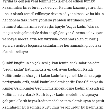
ayrılarak gelişen yeni feminist fikirler elde edilen tüm bu
kazanımları birer birer yok ediyor. Kadının kazanç getiren bir
unsur olarak temsil edilmeye devam ediyor olması ve bu fikrin
her dönem farklı versiyonlarla yeniden üretilmesi, yeni
feminist akımlarının adeta işbirliğiyle "özgür kadın" olarak
meşru hale gelmesiyle daha da güçleniyor. Sinema, televizyon
ve sosyal mecralarda son yüzyılda kodlanmış olan bu bakış
açısıyla açıkça boğuşan kadınları ise her zamanki gibi öteki
olarak kodluyor.
Çünkü bugünün en çok sesi çıkan feminist akımlarına göre
"özgür kadın" Batılı modele en çok uyan kadındır. Kendi
kültüründe de olsa geri kalan kadınları genellikle daha aşağı
pozisyonda, ezik, cahil kadınlar olarak görür. Esas Oğlan ya da
Kimler Geldi Kimler Geçti filmlerindeki özne kadınlar kendi alt
kültürden sıyrılarak Batılı beyaz kadın modeline ulaşmaya
çalışarak Batılı beyaz kadın modeline tam olarak uyan başarılı
kadınlardır. Bu kadınlar, kurtulmuş ve özgürdür. Bu kadınların