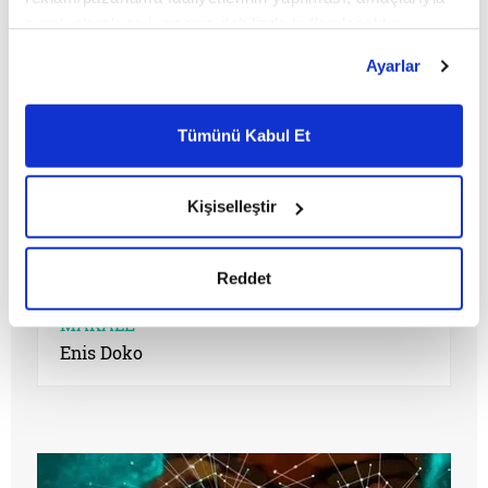
sınırlı olarak açık rızanız dahilinde kullanılacaktır.
Çerezlere ilişkin tercihlerinizi çerez paneli vasıtasıyla
Ayarlar
belirleyebilirsiniz. Çerezlere ilişkin detaylı bilgi için
Ayarlar butonuna tıklayabilir,
Çerez Bilgilendirme
Metnimizi ziyaret edebilirsiniz.
Tümünü Kabul Et
6698 sayılı Kişisel Verilerin Korunması Kanunu uyarınca
hazırlanmış olan İnternet Sitesi Aydınlatma Metnimizi
okumak ve sitemizi ziyaretiniz kapsamında
Kişiselleştir
gerçekleştirilen veri işleme faaliyetleri ile ilgili daha
DİJİTAL BAĞNAZLIK
detaylı bilgi almak için lütfen
tıklayınız.
Reddet
MAKALE
Enis Doko