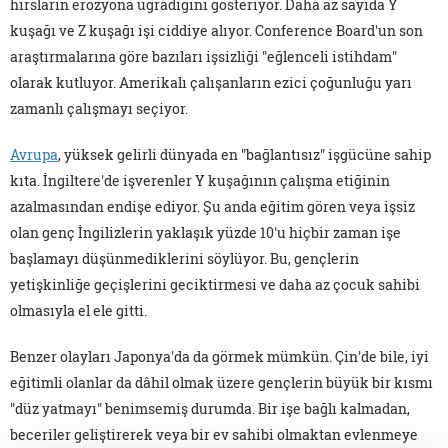
hırsların erozyona uğradığını gösteriyor. Daha az sayıda Y
kuşağı ve Z kuşağı işi ciddiye alıyor. Conference Board'un son
araştırmalarına göre bazıları işsizliği "eğlenceli istihdam"
olarak kutluyor. Amerikalı çalışanların ezici çoğunluğu yarı
zamanlı çalışmayı seçiyor.
Avrupa
, yüksek gelirli dünyada en "bağlantısız" işgücüne sahip
kıta. İngiltere'de işverenler Y kuşağının çalışma etiğinin
azalmasından endişe ediyor. Şu anda eğitim gören veya işsiz
olan genç İngilizlerin yaklaşık yüzde 10'u hiçbir zaman işe
başlamayı düşünmediklerini söylüyor. Bu, gençlerin
yetişkinliğe geçişlerini geciktirmesi ve daha az çocuk sahibi
olmasıyla el ele gitti.
Benzer olayları Japonya'da da görmek mümkün. Çin'de bile, iyi
eğitimli olanlar da dâhil olmak üzere gençlerin büyük bir kısmı
"düz yatmayı" benimsemiş durumda. Bir işe bağlı kalmadan,
beceriler geliştirerek veya bir ev sahibi olmaktan evlenmeye