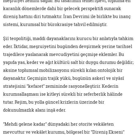
meşrûiyet zemini sağlar. Bu tasarımın temel işlevi, topluma en
karanlık dönemlerde dahi bir gelecek perspektifi sunarak
direniş hattını diri tutmaktır. İran Devrimi ile birlikte bu inanç
sistemi, kurumsal bir bürokrasiye tahvil edilmiştir.
Şiî teopolitiği, maddi dayanaklarını kurucu bir anlatıyla tahkim
eder. İktidar, meşruiyetini bugünden devşirmek yerine tarihsel
trajedilere yaslanarak mevcudiyetini geçmişe eklemler. Bu
yapıda yas, keder ve ağıt kültürü salt bir duygu durumu değildir;
aksine toplumsal mobilizasyonu sürekli kılan ontolojik bir
dayanaktır. Geçmişin trajik yükü, bugünün askerî ve siyâsî
stratejisini "kefaret" zemininde rasyonelleştirir. Kederin
kurumsallaşması ise kitleyi sürekli bir seferberlik hâlinde
tutar. Rejim, bu yolla güncel krizlerin üzerinde bir
dokunulmazlık alanı inşâ eder.
"Mehdi gelene kadar" dünyadaki her otorite vekâleten
mevcuttur ve vekâlet kurumu, bölgesel bir "Direniş Ekseni"