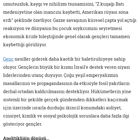
umutsuzluk, kaygı ve nihilizm tsunamisini, "Z kuşağı Batı
medeniyetine olan inancını kaybetti, Amerikan rüyası sona
erdi" şeklinde özetliyor. Gazze savaşının küresel çapta yol açtığı
reaksiyon ve dünyanın bu çocuk soykırımını seyretmesi
ekonomik krizle bileştiğinde genel olarak gençleri tamamen
kaybettiği görülüyor.
Genç
nesiller giderek daha kaotik bir haletiruhiyeye sahip
oluyor. Gençlerin büyük bir kısmı İsrail'e destek veren siyasi
liderlerinden utanç duyuyor. Çoğu yeşil emperyalizmin
masallarının ve propagandasının da etkisiyle fosil yakıtların
derhal ortadan kaldırılmasını destekliyor. Hükümetlerin yine
sistemli bir şekilde gerçek gündemden dikkatleri kaçırmak
için üzerinde ısrarla durduğu ikincil konumdaki aidiyet,
cinsiyet, kimlik ve sosyal psikolojik sorunlara daha fazla ilgi
gösteriyor gençler.
Apolitikliğin dönüşü…