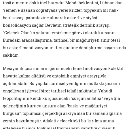
inşâ etmenin doktrinel harcıdır. Mehdi beklentisi, Lübnan'dan
Yemen'e uzanan coğrafyada yerel krizler, topyekûn bir hak-
batıl savaşı parantezine alınarak askerî ve siyâsî
konsolidasyon sağlar. Devletin stratejik derinlik arayışı,
"Gelecek Olan"ın yolunu temizleme görevi olarak kutsanır.
Buradaki araçsallaştırma, tarihsel bir mağduriyeti sınır ötesi
bir askerî mobilizasyonun itici gücüne dönüştürme başarısında
saklıdır.
Mesiyanik tasarımların gerisindeki temel motivasyon kolektif
hayatta kalma güdüsü ve ontolojik emniyet arayışıyla
açıklanabilir. Bu yapılar, tarihsel yenilginin mutlaklaşmasını
engelleyen işlevsel birer tarihsel telafi imkânıdır. Yahudi
teopolitiğinin kendi kurgusundaki "sürgün anlatısı" veya Şia
geleneğinin kurucu unsuru olan "baskı ve mağduriyet
kurgusu", toplumsal gerçekliği askıya alan bir zaman algısına
zemin hazırlamıştır. Adaleti gelecekteki bir kırılma anına
erteleyen bu algı, toplumsal travmaların yarattığı güvenlik