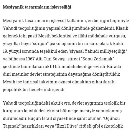
Mesiyanik tasarımların işlevselliği
Mesiyanik tasarımların işlevsel kullanımı, en belirgin biçimiyle
Yahudi teopolitiğinin yapısal dönüşümünde gözlemlenir. Klâsik
gelenekteki pasif Mesih beklentisi ve ilâhî müdahale vurgusu,
yüzyıllar boyu "sürgün" psikolojisinin bir unsuru olarak kaldı.
19. yüzyıl sonunda teşekkül eden "siyasal Yahudi milliyetçiliği"
ve bilhassa 1967 Altı Gün Savaşı, süreci "Sonu Zorlamak"
şeklinde tanımlanan aktif bir müdahaleciliğe evirdi. Burada
dinî metinler devlet stratejisinin dayanağına dönüştürüldü;
Mesih ise tanrısal takvimin öznesi olmaktan çıkarılarak
jeopolitik bir hedefe indirgendi.
Yahudi teopolitiğindeki aktif evre, devlet aygıtının teolojik bir
kurgunun lojistik destekçisi hâline gelmesiyle sonuçlanmış
durumdadır. Bugün İsrail siyasetinde şahit olunan "Üçüncü
Tapınak" hazırlıkları veya "Kızıl Düve" ritüeli gibi eskatolojik