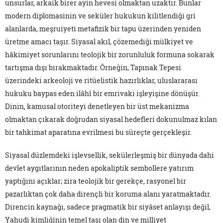
unsurlar, arkaik birer ayin hevesi olmaktan uzaktır. Bunlar
modern diplomasinin ve seküler hukukun kilitlendiği gri
alanlarda, meşruiyeti metafizik bir tapu üzerinden yeniden
üretme amacı taşır. Siyasal akıl, çözemediği mülkiyet ve
hâkimiyet sorunlarını teolojik bir zorunluluk formuna sokarak
tartışma dışı bırakmaktadır. Örneğin, Tapınak Tepesi
üzerindeki arkeoloji ve ritüelistik hazırlıklar, uluslararası
hukuku baypas eden ilâhî bir emrivaki işleyişine dönüşür.
Dinin, kamusal otoriteyi denetleyen bir üst mekanizma
olmaktan çıkarak doğrudan siyasal hedefleri dokunulmaz kılan
bir tahkimat aparatına evrilmesi bu süreçte gerçekleşir.
Siyasal düzlemdeki işlevsellik, sekülerleşmiş bir dünyada dahi
devlet aygıtlarının neden apokaliptik sembollere yatırım
yaptığını açıklar; zira teolojik bir gerekçe, rasyonel bir
pazarlıktan çok daha dirençli bir koruma alanı yaratmaktadır.
Direncin kaynağı, sadece pragmatik bir siyâset anlayışı değil,
Yahudi kimliğinin temel taşı olan din ve milliyet