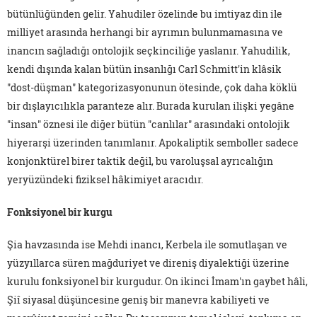
bütünlüğünden gelir. Yahudiler özelinde bu imtiyaz din ile
milliyet arasında herhangi bir ayrımın bulunmamasına ve
inancın sağladığı ontolojik seçkinciliğe yaslanır. Yahudilik,
kendi dışında kalan bütün insanlığı Carl Schmitt'in klâsik
"dost-düşman" kategorizasyonunun ötesinde, çok daha köklü
bir dışlayıcılıkla paranteze alır. Burada kurulan ilişki yegâne
"insan" öznesi ile diğer bütün "canlılar" arasındaki ontolojik
hiyerarşi üzerinden tanımlanır. Apokaliptik semboller sadece
konjonktürel birer taktik değil, bu varoluşsal ayrıcalığın
yeryüzündeki fiziksel hâkimiyet aracıdır.
Fonksiyonel bir kurgu
Şia havzasında ise Mehdi inancı, Kerbela ile somutlaşan ve
yüzyıllarca süren mağduriyet ve direniş diyalektiği üzerine
kurulu fonksiyonel bir kurgudur. On ikinci İmam'ın gaybet hâli,
Şiî siyasal düşüncesine geniş bir manevra kabiliyeti ve