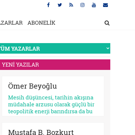
AZARLAR
ABONELİK
YENİ YAZILAR
Ömer Beyoğlu
Mesih düşüncesi, tarihin akışına
müdahale arzusu olarak güçlü bir
teopolitik enerji barındırsa da bu
enerjinin bir bekleme
sosyolojisine dönüşmesi
Mustafa B. Bozkurt
toplumsal bir çürümeyi ve