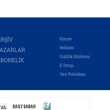
kendini inşa etmeye
çalışmaktadır. Hristiyan
Siyonizminin İsrail’e yönelik
siyasî desteğini hem jeopolitik
çıkarlar bağlamında hem de
Mesih’in ikinci gelişini
hızlandırıp Yeni Ahit
RŞİV
Künye
metinlerinde aktarılan birtakım
kehanetlerin gerçekleşmesini
Reklam
YAZARLAR
sağlamaya yönelik adımlar olarak
Gizlilik Bildirimi
yorumlamak mümkündür.
BONELİK
E-Dergi
Veri Politikası