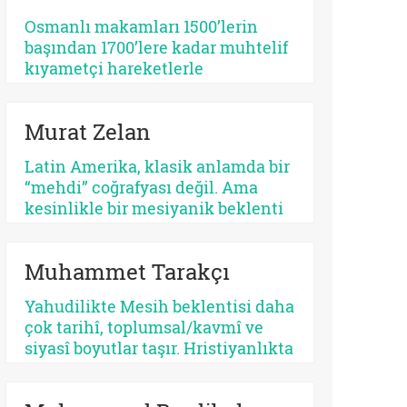
tehlikeli bir apokaliptizmi tetikler.
Osmanlı makamları 1500’lerin
Dünyayı bir bekleme odasına
başından 1700’lere kadar muhtelif
çeviren her tasavvur, şimdiyi ve
kıyametçi hareketlerle
insan iradesini değersizleştirir.
karşılaşmış, bunları her zamanki
pragmatik tavrı ile çözmeyi
Murat Zelan
başarmıştır. Bu devrin, özellikle
1590 ve sonrasının bir siyasi kriz
Latin Amerika, klasik anlamda bir
devri olması tesadüf değildir.
“mehdi” coğrafyası değil. Ama
Siyasi krizler kıyametçi
kesinlikle bir mesiyanik beklenti
beklentileri tetiklemektedir.
coğrafyası. Burada halk gökten
inecek kusursuz bir kurtarıcı
Muhammet Tarakçı
beklemez, çoğu zaman kendi
yarasına benzeyen bir yüz arar. Bu
Yahudilikte Mesih beklentisi daha
yüzden kıtanın azizleri
çok tarihî, toplumsal/kavmî ve
kusurludur, öfkelidir, bazen
siyasî boyutlar taşır. Hristiyanlıkta
günahkârdır, bazen başarısızdır.
ise kurtuluş, öncelikle insanın
Ama tam da bu yüzden gerçektir.
günah karşısındaki durumuyla