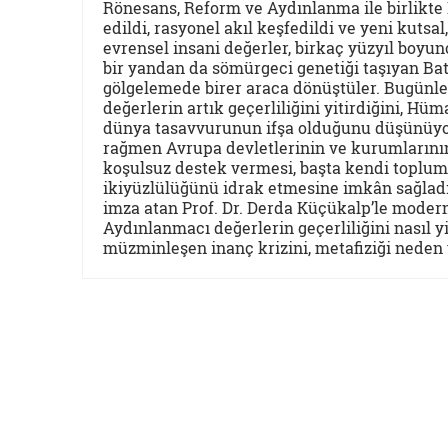
Rönesans, Reform ve Aydınlanma ile birlikte 
edildi, rasyonel akıl keşfedildi ve yeni kutsa
evrensel insani değerler, birkaç yüzyıl boyu
bir yandan da sömürgeci genetiği taşıyan Bat
gölgelemede birer araca dönüştüler. Bugünl
değerlerin artık geçerliliğini yitirdiğini,
dünya tasavvurunun ifşa olduğunu düşünüyor
rağmen Avrupa devletlerinin ve kurumlarının, 
koşulsuz destek vermesi, başta kendi toplum
ikiyüzlülüğünü idrak etmesine imkân sağladı.
imza atan Prof. Dr. Derda Küçükalp’le moder
Aydınlanmacı değerlerin geçerliliğini nasıl y
müzminleşen inanç krizini, metafiziği nede