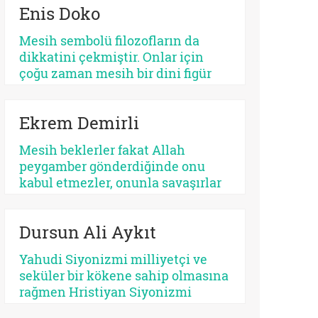
Enis Doko
açıdan bakıldığında, her kurtarıcı
beklentisi aynı ruhsal içerikle
Mesih sembolü filozofların da
işlemez. Bazısı insanı
dikkatini çekmiştir. Onlar için
olgunlaştırır, bazısı sertleştirir.
çoğu zaman mesih bir dini figür
Bazısı dayanıklılık üretir, bazısı
değil, düşünme biçimidir. Kimileri
düşmanlık.
mesihi tarihin bir kırılma noktası
Ekrem Demirli
olarak düşünürken, kimileri onun
çoktan sekülerleştiğini ve modern
Mesih beklerler fakat Allah
ideolojilerde yaşamaya devam
peygamber gönderdiğinde onu
ettiğini savunur.
kabul etmezler, onunla savaşırlar
veya ilahi kelamda denildiği üzere
‘Sen ve rabbin gidin savaşın’ diye
Dursun Ali Aykıt
ayak sürürler. Günümüz için de
bunu düşünmek mümkündür:
Yahudi Siyonizmi milliyetçi ve
Beklediklerini iddia ettikleri
seküler bir kökene sahip olmasına
kurtarıcı gelse onu da
rağmen Hristiyan Siyonizmi
tanımayacaklardır.
teolojik ve eskatolojik bir zeminde