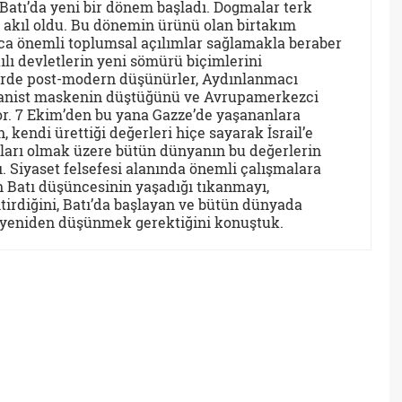
Batı’da yeni bir dönem başladı. Dogmalar terk
l, akıl oldu. Bu dönemin ürünü olan birtakım
nca önemli toplumsal açılımlar sağlamakla beraber
ılı devletlerin yeni sömürü biçimlerini
erde post-modern düşünürler, Aydınlanmacı
 Hümanist maskenin düştüğünü ve Avrupamerkezci
. 7 Ekim’den bu yana Gazze’de yaşananlara
kendi ürettiği değerleri hiçe sayarak İsrail’e
ları olmak üzere bütün dünyanın bu değerlerin
 Siyaset felsefesi alanında önemli çalışmalara
n Batı düşüncesinin yaşadığı tıkanmayı,
itirdiğini, Batı’da başlayan ve bütün dünyada
n yeniden düşünmek gerektiğini konuştuk.