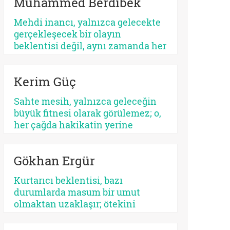
Muhammed Berdibek
ilişkilendirilir. Yahudilikte Mesih
beklentisi özellikle İsrail halkının
Mehdi inancı, yalnızca gelecekte
ikbali ve istikbali ile ilgili iken,
gerçekleşecek bir olayın
Hristiyanlıkta Mesih’in misyonu
beklentisi değil, aynı zamanda her
bütün insanlığa yöneliktir.
dönemde yeniden tanımlanan,
yeniden yorumlanan ve yeniden
Kerim Güç
konumlandırılan bir düşünsel
merkez olarak Şiî geleneğin en
Sahte mesih, yalnızca geleceğin
belirleyici unsurlarından biri
büyük fitnesi olarak görülemez; o,
olmayı sürdürmektedir.
her çağda hakikatin yerine
geçmek isteyen her parıltının
ortak adıdır. Kimi zaman bir
Gökhan Ergür
sistemdir, kimi zaman bir şahıs,
kimi zaman bir kült, kimi zaman
Kurtarıcı beklentisi, bazı
da insanın kendi benliğidir. Biri
durumlarda masum bir umut
kalabalıkları yutar, diğeri kalbi.
olmaktan uzaklaşır; ötekini
Fakat ikisinin de kaynağı aynıdır:
dışlayan, kendini mutlaklaştıran
Allah’tan kopmuş merkez…
bir yapıya bürünebilir. Psikolojik