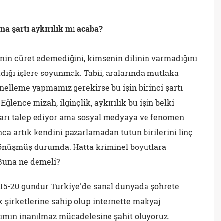
na şartı aykırılık mı acaba?
senin cüret edemediğini, kimsenin dilinin varmadığını
ığı işlere soyunmak. Tabii, aralarında mutlaka
enelleme yapmamız gerekirse bu işin birinci şartı
. Eğlence mizah, ilginçlik, aykırılık bu işin belki
nları talep ediyor ama sosyal medyaya ve fenomen
ca artık kendini pazarlamadan tutun birilerini linç
önüşmüş durumda. Hatta kriminel boyutlara
 Buna ne demeli?
 15-20 gündür Türkiye'de sanal dünyada şöhrete
ik şirketlerine sahip olup internette makyaj
nımın inanılmaz mücadelesine şahit oluyoruz.