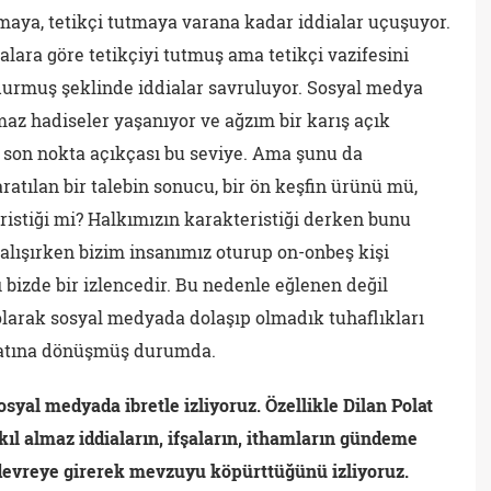
atmaya, tetikçi tutmaya varana kadar iddialar uçuşuyor.
ialara göre tetikçiyi tutmuş ama tetikçi vazifesini
durmuş şeklinde iddialar savruluyor. Sosyal medya
az hadiseler yaşanıyor ve ağzım bir karış açık
ı son nokta açıkçası bu seviye. Ama şunu da
atılan bir talebin sonucu, bir ön keşfin ürünü mü,
ristiği mi? Halkımızın karakteristiği derken bunu
alışırken bizim insanımız oturup on-onbeş kişi
bizde bir izlencedir. Bu nedenle eğlenen değil
olarak sosyal medyada dolaşıp olmadık tuhaflıkları
natına dönüşmüş durumda.
osyal medyada ibretle izliyoruz. Özellikle Dilan Polat
ıl almaz iddiaların, ifşaların, ithamların gündeme
in devreye girerek mevzuyu köpürttüğünü izliyoruz.