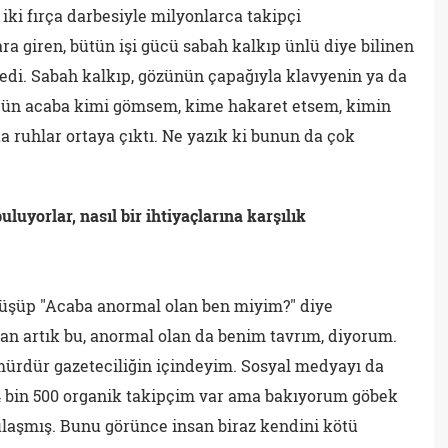
iki fırça darbesiyle milyonlarca takipçi
ara giren, bütün işi gücü sabah kalkıp ünlü diye bilinen
redi. Sabah kalkıp, gözünün çapağıyla klavyenin ya da
gün acaba kimi gömsem, kime hakaret etsem, kimin
 ruhlar ortaya çıktı. Ne yazık ki bunun da çok
uluyorlar, nasıl bir ihtiyaçlarına karşılık
üşüp "Acaba anormal olan ben miyim?" diye
n artık bu, anormal olan da benim tavrım, diyorum.
ömürdür gazeteciliğin içindeyim. Sosyal medyayı da
 4 bin 500 organik takipçim var ama bakıyorum göbek
ulaşmış. Bunu görünce insan biraz kendini kötü