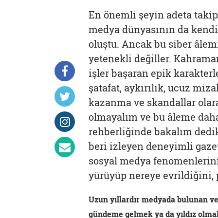
En önemli şeyin adeta takipç
medya dünyasının da kendin
oluştu. Ancak bu siber âlemi
yetenekli değiller. Kahrama
işler başaran epik karakter
şatafat, aykırılık, ucuz miz
kazanma ve skandallar ola
olmayalım ve bu âleme daha
rehberliğinde bakalım dedi
beri izleyen deneyimli gazet
sosyal medya fenomenlerini
yürüyüp nereye evrildiğini, 
Uzun yıllardır medyada bulunan ve 
gündeme gelmek ya da yıldız olmak