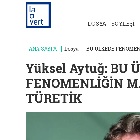
DOSYA
SÖYLEŞİ
ANA SAYFA
Dosya
BU ÜLKEDE FENOMENL
Yüksel Aytuğ: BU
FENOMENLİĞİN M
TÜRETİK