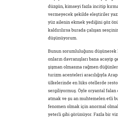
düzgün, kimseyi fazla incitip kırma
vermeyecek şekilde eleştiriler yazı
yüz ailenin ekmek yediğini göz ön
kaldırılırsa burada çalışan sesçini
düşünüyorum.
Bunun sorumluluğunu düşünerek k
onların davranışları bana acayip g
şişman olmasına rağmen düğünlerd
turizm acenteleri aracılığıyla Ara
ülkelerinde en lüks otellerde resto
sergiliyormuş. Öyle oryantal falan 
atmak ve şu an muhtemelen etli bu
fenomen olmak için anormal olmak,
yeterli gibi görünüyor. Fazla bir vi