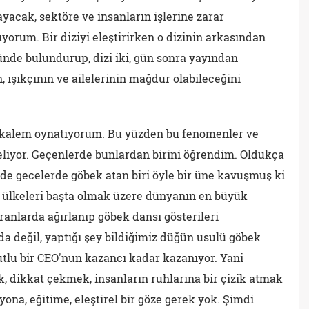
yacak, sektöre ve insanların işlerine zarar
yorum. Bir diziyi eleştirirken o dizinin arkasından
ünde bulundurup, dizi iki, gün sonra yayından
n, ışıkçının ve ailelerinin mağdur olabileceğini
alem oynatıyorum. Bu yüzden bu fenomenler ve
eliyor. Geçenlerde bunlardan birini öğrendim. Oldukça
e gecelerde göbek atan biri öyle bir üne kavuşmuş ki
p ülkeleri başta olmak üzere dünyanın en büyük
ranlarda ağırlanıp göbek dansı gösterileri
da değil, yaptığı şey bildiğimiz düğün usulü göbek
tlu bir CEO'nun kazancı kadar kazanıyor. Yani
 dikkat çekmek, insanların ruhlarına bir çizik atmak
zyona, eğitime, eleştirel bir göze gerek yok. Şimdi