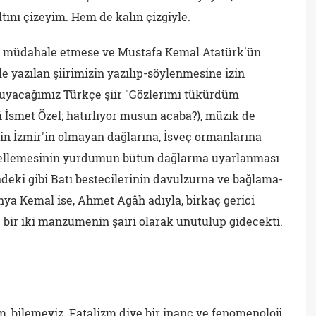
ltını çizeyim. Hem de kalın çizgiyle.
 müdahale etmese ve Mustafa Kemal Atatürk'ün
le yazılan şiirimizin yazılıp-söylenmesine izin
uyacağımız Türkçe şiir "Gözlerimi tükürdüm
 İsmet Özel; hatırlıyor musun acaba?), müzik de
in İzmir'in olmayan dağlarına, İsveç ormanlarına
güzellemesinin yurdumun bütün dağlarına uyarlanması
ndeki gibi Batı bestecilerinin davulzurna ve bağlama-
ahya Kemal ise, Ahmet Agâh adıyla, birkaç gerici
 bir iki manzumenin şairi olarak unutulup gidecekti.
, bilemeyiz. Fatalizm diye bir inanç ve fenomenoloji