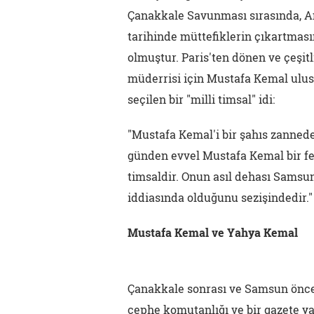
Çanakkale Savunması sırasında, An
tarihinde müttefiklerin çıkartması
olmuştur. Paris'ten dönen ve çeşit
müderrisi için Mustafa Kemal ulus
seçilen bir "milli timsal" idi:
"Mustafa Kemal'i bir şahıs zanneden
günden evvel Mustafa Kemal bir fert
timsaldir. Onun asıl dehası Samsun'
iddiasında olduğunu sezişindedir."
Mustafa Kemal ve Yahya Kemal
Çanakkale sonrası ve Samsun önces
cephe komutanlığı ve bir gazete yay