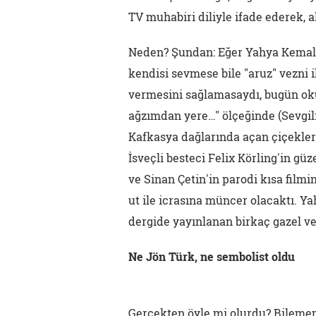
TV muhabiri diliyle ifade ederek, a
Neden? Şundan: Eğer Yahya Kemal
kendisi sevmese bile "aruz" vezni i
vermesini sağlamasaydı, bugün ok
ağzımdan yere…" ölçeğinde (Sevgili
Kafkasya dağlarında açan çiçekler
İsveçli besteci Felix Körling'in 
ve Sinan Çetin'in parodi kısa filmi
ut ile icrasına müncer olacaktı. Y
dergide yayınlanan birkaç gazel ve
Ne Jön Türk, ne sembolist oldu
Gerçekten öyle mi olurdu? Bilemem