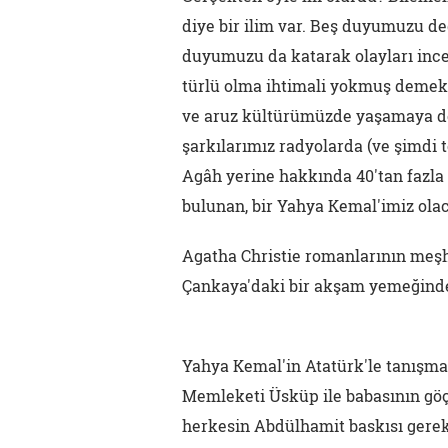
diye bir ilim var. Beş duyumuzu değ
duyumuzu da katarak olayları incel
türlü olma ihtimali yokmuş demek
ve aruz kültürümüzde yaşamaya dev
şarkılarımız radyolarda (ve şimdi 
Agâh yerine hakkında 40'tan fazla 
bulunan, bir Yahya Kemal'imiz olac
Agatha Christie romanlarının meşh
Çankaya'daki bir akşam yemeğinde 
Yahya Kemal'in Atatürk'le tanışmas
Memleketi Üsküp ile babasının göç 
herkesin Abdülhamit baskısı gerek