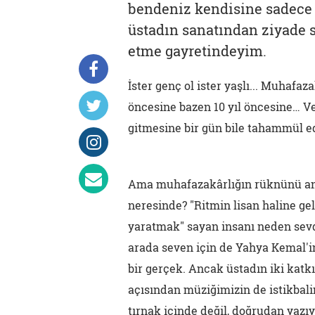
bendeniz kendisine sadece 
üstadın sanatından ziyade s
etme gayretindeyim.
İster genç ol ister yaşlı... Muhafa
öncesine bazen 10 yıl öncesine… Ve
gitmesine bir gün bile tahammül 
Ama muhafazakârlığın rüknünü a
neresinde? "Ritmin lisan haline ge
yaratmak" sayan insanı neden sevdi
arada seven için de Yahya Kemal'
bir gerçek. Ancak üstadın iki katk
açısından müziğimizin de istikbalin
tırnak içinde değil, doğrudan yaz