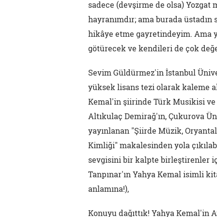
sadece (devşirme de olsa) Yozgat mi
hayranımdır; ama burada üstadın s
hikâye etme gayretindeyim. Ama y
götürecek ve kendileri de çok değe
Sevim Güldürmez'in İstanbul Üniver
yüksek lisans tezi olarak kaleme a
Kemal'in şiirinde Türk Musikisi v
Altıkulaç Demirağ'ın, Çukurova Üni
yayınlanan "Şiirde Müzik, Oryantal
Kimliği" makalesinden yola çıkıla
sevgisini bir kalpte birleştirenler 
Tanpınar'ın Yahya Kemal isimli kita
anlamına!),
Konuyu dağıttık! Yahya Kemal'in At