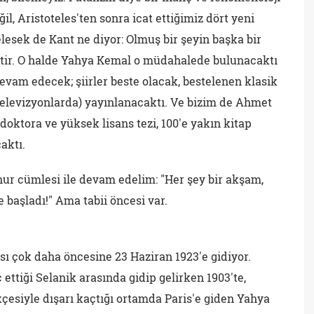
il, Aristoteles'ten sonra icat ettiğimiz dört yeni
esek de Kant ne diyor: Olmuş bir şeyin başka bir
tir. O halde Yahya Kemal o müdahalede bulunacaktı
am edecek; şiirler beste olacak, bestelenen klasik
televizyonlarda) yayınlanacaktı. Ve bizim de Ahmet
doktora ve yüksek lisans tezi, 100'e yakın kitap
aktı.
ur cümlesi ile devam edelim: "Her şey bir akşam,
başladı!" Ama tabii öncesi var.
ı çok daha öncesine 23 Haziran 1923'e gidiyor.
ettiği Selanik arasında gidip gelirken 1903'te,
çesiyle dışarı kaçtığı ortamda Paris'e giden Yahya