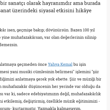
bir sanatçı olarak hayranımdır ama burada
anat üzerindeki siyasal etkisini hikâye
zakâr isen, geçmişe bakıp; dövünürsün. Bazen 100 yıl
 yine muhafazakârsan, var olan değerlerinin silinip
edemezsin.
nlatmaya geçmeden önce
Yahya Kemal
bu işin
lmesi yani musiki cümlesinin belirmesi" işlemini "şiir
ğimizi anlatmaya gerek yok ebette. Şiir ve müziği bir
in muhafazakâr düşüncenin her yerinde var olduğu da
ısı var ki, sadece edebiyatımızın değil, muhafazakârlık
i etkilemiş, değiştirmiş, özellikle müzik eğitimimizi -
ıyorum- kurtarmıştır. Yazmakla kalmayayım,