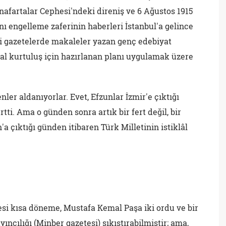
afartalar Cephesi'ndeki direniş ve 6 Ağustos 1915
nı engelleme zaferinin haberleri İstanbul'a gelince
li gazetelerde makaleler yazan genç edebiyat
al kurtuluş için hazırlanan planı uygulamak üzere
ler aldanıyorlar. Evet, Efzunlar İzmir'e çıktığı
ti. Ama o günden sonra artık bir fert değil, bir
a çıktığı günden itibaren Türk Milletinin istiklâl
i kısa döneme, Mustafa Kemal Paşa iki ordu ve bir
ıncılığı (Minber gazetesi) sıkıştırabilmiştir; ama,