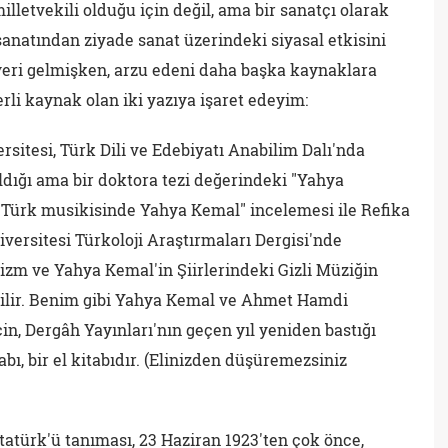
lletvekili olduğu için değil, ama bir sanatçı olarak
anatından ziyade sanat üzerindeki siyasal etkisini
eri gelmişken, arzu edeni daha başka kaynaklara
rli kaynak olan iki yazıya işaret edeyim:
sitesi, Türk Dili ve Edebiyatı Anabilim Dalı'nda
ldığı ama bir doktora tezi değerindeki "Yahya
e Türk musikisinde Yahya Kemal" incelemesi ile Refika
versitesi Türkoloji Araştırmaları Dergisi'nde
izm ve Yahya Kemal'in Şiirlerindeki Gizli Müziğin
bilir. Benim gibi Yahya Kemal ve Ahmet Hamdi
için, Dergâh Yayınları'nın geçen yıl yeniden bastığı
bı, bir el kitabıdır. (Elinizden düşüremezsiniz
atürk'ü tanıması, 23 Haziran 1923'ten çok önce,