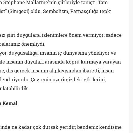
a Stéphane Mallarmé'nin şiirleriyle tanıştı. Tam
st" (Simgeci) oldu. Sembolizm, Parnasçılığa tepki
ız şiiri duygulara, izlenimlere önem vermiyor; sadece
elerimiz önemliydi.
yor, duygusallığa, insanın iç dünyasına yöneliyor ve
 ile insanın duyuları arasında köprü kurmaya yarayan
e, dış gerçek insanın algılayışından ibaretti; insan
rlendiriyordu. Çevrenin üzerimizdeki etkilerini,
latabilirdik.
ya Kemal
rinde ne kadar çok dursak yeridir; bendeniz kendisine