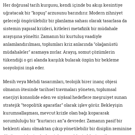
Her doğrusal tarih kurgusu, kendi içinde bu akışı kesintiye
uğratacak bir "kopuş" arzusunu barındırır. Modern zihniyet
geleceği öngörülebilir bir planlama sahası olarak tasarlasa da
sistemin yapısal krizleri, kitleleri metafizik bir müdahale
arayışına yöneltir. Zamanın bir kurtuluş vaadiyle
anlamlandırılması, toplumları kriz anlarında "olağanüstü
müdahaleler" aramaya zorlar. Arayış, somut çözümlerin
tükendiği o gri alanda karşılık bularak özgün bir bekleme
sosyolojisi inşâ eder.
Mesih veya Mehdi tasarımları, teolojik birer inanç objesi
olmanın ötesinde tarihsel travmaları yöneten, toplumsal
enerjiyi konsolide eden ve siyâsal hedeflere meşruiyet sunan
stratejik "teopolitik aparatlar" olarak işlev görür. Bekleyişin
kurumsallaşması, mevcut krizle olan bağı kopararak
sorumluluğu bir "kurtarıcı an"a devreder. Zamanın pasif bir
beklenti alanı olmaktan çıkıp yönetilebilir bir disiplin zeminine