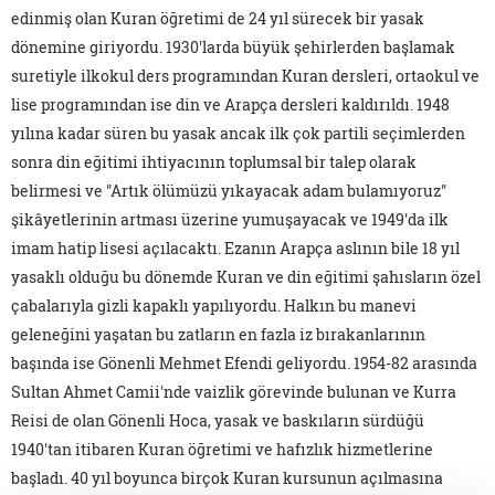
edinmiş olan Kuran öğretimi de 24 yıl sürecek bir yasak
dönemine giriyordu. 1930'larda büyük şehirlerden başlamak
suretiyle ilkokul ders programından Kuran dersleri, ortaokul ve
lise programından ise din ve Arapça dersleri kaldırıldı. 1948
yılına kadar süren bu yasak ancak ilk çok partili seçimlerden
sonra din eğitimi ihtiyacının toplumsal bir talep olarak
belirmesi ve "Artık ölümüzü yıkayacak adam bulamıyoruz"
şikâyetlerinin artması üzerine yumuşayacak ve 1949'da ilk
imam hatip lisesi açılacaktı. Ezanın Arapça aslının bile 18 yıl
yasaklı olduğu bu dönemde Kuran ve din eğitimi şahısların özel
çabalarıyla gizli kapaklı yapılıyordu. Halkın bu manevi
geleneğini yaşatan bu zatların en fazla iz bırakanlarının
başında ise Gönenli Mehmet Efendi geliyordu. 1954-82 arasında
Sultan Ahmet Camii'nde vaizlik görevinde bulunan ve Kurra
Reisi de olan Gönenli Hoca, yasak ve baskıların sürdüğü
1940'tan itibaren Kuran öğretimi ve hafızlık hizmetlerine
başladı. 40 yıl boyunca birçok Kuran kursunun açılmasına