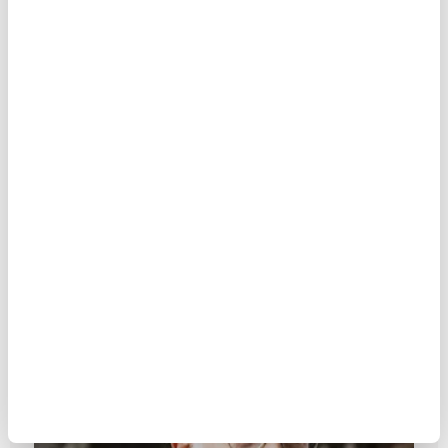
Geleneğin direnişi
MAKALE
Birol Biçer