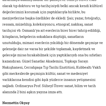
olarak tıp doktoru ve tıp tarihçisiydi belki ancak kendi kültürel
değerlerimizi korumak için yaptıklarıyla birlikte, bu
meziyetlerine başka özellikler de ekledi: Şair, yazar, fotoğrafçı,
ressam, müzehhip, koleksiyoncu, etnograf, nakkaş, sanat
tarihçisi vb. Osmanlı'ya ait eserlerin birer birer tahrip edildiği,
kitapların, belgelerin sokaklara düştüğü, sanatların
unutulduğu, mimari eserlerin yıkıldığı bir dönemde geçmişe ve
geleneğe dair ne varsa bir şekilde toplamak, kaydetmek ve
geleceğe miras bırakabilmek için yaptıklarıydı ona bu sıfatları
kazandıran. Güzel Sanatlar Akademisi, Topkapı Sarayı
Nakışhanesi, Cerrahpaşa Tıp Tarihi Enstitüsü, Kubbealtı Vakfı
gibi merkezlerde geçmişin kültür, sanat ve medeniyet
varlıklarına kendisi gibi âşık yüzlerce insanın yetişmesini
sağladı. Ordinaryus Prof. Süheyl Ünver sanat, bilim ve tarih
alanında 2 bini aşkın yayına imza attı.
Necmettin Okyay