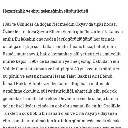
Hezarfenlik ve ebru geleneğinin sürdürücüsü
1883'te Üsküdar'da doğan Necmeddin Okyay da tıpkı hocası
Özbekler Tekkesi Şeyhi Ethem Efendi gibi "hezarfen" lakabıyla
anılır. Bu lakabın ona neden layık görüldüğünü her birinde
ustalığa eriştiği şu sıfatları anlatır: İmam, hoca, hattat, ebru
üstadı, mutasavvıf, hafız, kemankeş, gül yetiştiricisi, mücellit,
mürekkepçi… 1907'de babasının yerine geçtiği Üsküdar Yeni
Valide Camii'nin imam ve hatipliğini 40 yıl boyunca sürdüren
bu gönül ve estetik insanı Hasan Talat, Bakkal Arif Efendi,
İsmail Hakkı Altunbezer'den talim ettiği hat sanatındaki
ustalığına okçuluk, gül yetiştiriciliği, aharcılık gibi pek çok
geleneksel sanatı daha ekler. Devamına vesile olduğu bunca
geleneksel değer içinde en çok ebru sanatı ile anılır. Özellikle
Türklerin çok köklü bir sanatı olan ve Orta Asya'ya dayanan
ebru sanatı unutulmaktan kurtulup günümüzde moda olacak