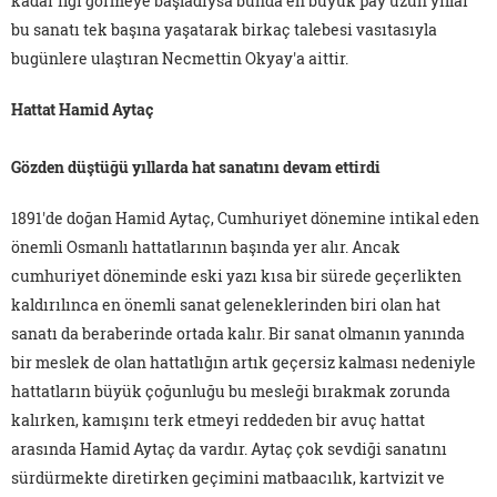
kadar ilgi görmeye başladıysa bunda en büyük pay uzun yıllar
bu sanatı tek başına yaşatarak birkaç talebesi vasıtasıyla
bugünlere ulaştıran Necmettin Okyay'a aittir.
Hattat Hamid Aytaç
Gözden düştüğü yıllarda hat sanatını devam ettirdi
1891'de doğan Hamid Aytaç, Cumhuriyet dönemine intikal eden
önemli Osmanlı hattatlarının başında yer alır. Ancak
cumhuriyet döneminde eski yazı kısa bir sürede geçerlikten
kaldırılınca en önemli sanat geleneklerinden biri olan hat
sanatı da beraberinde ortada kalır. Bir sanat olmanın yanında
bir meslek de olan hattatlığın artık geçersiz kalması nedeniyle
hattatların büyük çoğunluğu bu mesleği bırakmak zorunda
kalırken, kamışını terk etmeyi reddeden bir avuç hattat
arasında Hamid Aytaç da vardır. Aytaç çok sevdiği sanatını
sürdürmekte diretirken geçimini matbaacılık, kartvizit ve