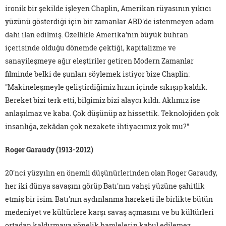
ironik bir şekilde işleyen Chaplin, Amerikan rüyasının yıkıcı
yüzünü gösterdiği için bir zamanlar ABD'de istenmeyen adam
dahi ilan edilmiş. Özellikle Amerika'nın büyük buhran
içerisinde olduğu dönemde çektiği, kapitalizme ve
sanayileşmeye ağır eleştiriler getiren Modern Zamanlar
filminde belki de şunları söylemek istiyor bize Chaplin:
"Makineleşmeyle geliştirdiğimiz hızın içinde sıkışıp kaldık.
Bereket bizi terk etti, bilgimiz bizi alaycı kıldı. Aklımız ise
anlaşılmaz ve kaba. Çok düşünüp az hissettik. Teknolojiden çok
insanlığa, zekâdan çok nezakete ihtiyacımız yok mu?"
Roger Garaudy (1913-2012)
20'nci yüzyılın en önemli düşünürlerinden olan Roger Garaudy,
her iki dünya savaşını görüp Batı'nın vahşi yüzüne şahitlik
etmiş bir isim. Batı'nın aydınlanma hareketi ile birlikte bütün
medeniyet ve kültürlere karşı savaş açmasını ve bu kültürleri
ortadan kaldırmaya yönelik hamlelerin kabul edilemez