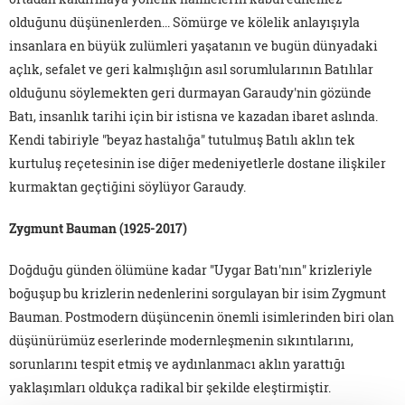
olduğunu düşünenlerden... Sömürge ve kölelik anlayışıyla
insanlara en büyük zulümleri yaşatanın ve bugün dünyadaki
açlık, sefalet ve geri kalmışlığın asıl sorumlularının Batılılar
olduğunu söylemekten geri durmayan Garaudy'nin gözünde
Batı, insanlık tarihi için bir istisna ve kazadan ibaret aslında.
Kendi tabiriyle "beyaz hastalığa" tutulmuş Batılı aklın tek
kurtuluş reçetesinin ise diğer medeniyetlerle dostane ilişkiler
kurmaktan geçtiğini söylüyor Garaudy.
Zygmunt Bauman (1925-2017)
Doğduğu günden ölümüne kadar "Uygar Batı'nın" krizleriyle
boğuşup bu krizlerin nedenlerini sorgulayan bir isim Zygmunt
Bauman. Postmodern düşüncenin önemli isimlerinden biri olan
düşünürümüz eserlerinde modernleşmenin sıkıntılarını,
sorunlarını tespit etmiş ve aydınlanmacı aklın yarattığı
yaklaşımları oldukça radikal bir şekilde eleştirmiştir.