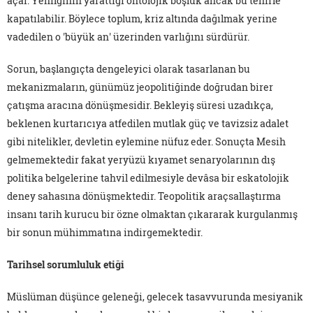
açar. Yenilginin yarattığı ontolojik boşluk ancak bu tehirle
kapatılabilir. Böylece toplum, kriz altında dağılmak yerine
vadedilen o 'büyük an' üzerinden varlığını sürdürür.
Sorun, başlangıçta dengeleyici olarak tasarlanan bu
mekanizmaların, günümüz jeopolitiğinde doğrudan birer
çatışma aracına dönüşmesidir. Bekleyiş süresi uzadıkça,
beklenen kurtarıcıya atfedilen mutlak güç ve tavizsiz adalet
gibi nitelikler, devletin eylemine nüfuz eder. Sonuçta Mesih
gelmemektedir fakat yeryüzü kıyamet senaryolarının dış
politika belgelerine tahvil edilmesiyle devâsa bir eskatolojik
deney sahasına dönüşmektedir. Teopolitik araçsallaştırma
insanı tarih kurucu bir özne olmaktan çıkararak kurgulanmış
bir sonun mühimmatına indirgemektedir.
Tarihsel sorumluluk etiği
Müslüman düşünce geleneği, gelecek tasavvurunda mesiyanik