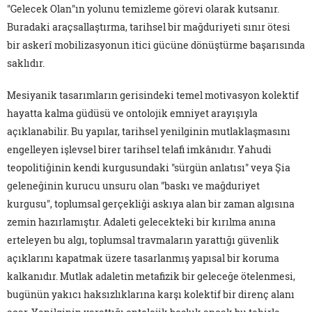
"Gelecek Olan"ın yolunu temizleme görevi olarak kutsanır.
Buradaki araçsallaştırma, tarihsel bir mağduriyeti sınır ötesi
bir askerî mobilizasyonun itici gücüne dönüştürme başarısında
saklıdır.
Mesiyanik tasarımların gerisindeki temel motivasyon kolektif
hayatta kalma güdüsü ve ontolojik emniyet arayışıyla
açıklanabilir. Bu yapılar, tarihsel yenilginin mutlaklaşmasını
engelleyen işlevsel birer tarihsel telafi imkânıdır. Yahudi
teopolitiğinin kendi kurgusundaki "sürgün anlatısı" veya Şia
geleneğinin kurucu unsuru olan "baskı ve mağduriyet
kurgusu", toplumsal gerçekliği askıya alan bir zaman algısına
zemin hazırlamıştır. Adaleti gelecekteki bir kırılma anına
erteleyen bu algı, toplumsal travmaların yarattığı güvenlik
açıklarını kapatmak üzere tasarlanmış yapısal bir koruma
kalkanıdır. Mutlak adaletin metafizik bir geleceğe ötelenmesi,
bugünün yakıcı haksızlıklarına karşı kolektif bir direnç alanı