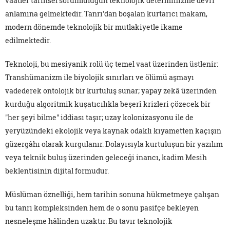
vaatler tarihsel sorumluluğun teknolojik determinizme devri
anlamına gelmektedir. Tanrı'dan boşalan kurtarıcı makam,
modern dönemde teknolojik bir mutlakiyetle ikame
edilmektedir.
Teknoloji, bu mesiyanik rolü üç temel vaat üzerinden üstlenir:
Transhümanizm ile biyolojik sınırları ve ölümü aşmayı
vadederek ontolojik bir kurtuluş sunar; yapay zekâ üzerinden
kurduğu algoritmik kuşatıcılıkla beşerî krizleri çözecek bir
"her şeyi bilme" iddiası taşır; uzay kolonizasyonu ile de
yeryüzündeki ekolojik veya kaynak odaklı kıyametten kaçışın
güzergâhı olarak kurgulanır. Dolayısıyla kurtuluşun bir yazılım
veya teknik buluş üzerinden geleceği inancı, kadim Mesih
beklentisinin dijital formudur.
Müslüman öznelliği, hem tarihin sonuna hükmetmeye çalışan
bu tanrı kompleksinden hem de o sonu pasifçe bekleyen
nesneleşme hâlinden uzaktır. Bu tavır teknolojik