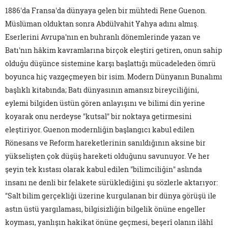
1886'da Fransa'da dünyaya gelen bir mühtedi Rene Guenon.
Müslüman olduktan sonra Abdülvahit Yahya adını almış.
Eserlerini Avrupa'nın en buhranlı dönemlerinde yazan ve
Batı'nın hâkim kavramlarına birçok eleştiri getiren, onun sahip
olduğu düşünce sistemine karşı başlattığı mücadeleden ömrü
boyunca hiç vazgeçmeyen bir isim. Modern Dünyanın Bunalımı
başlıklı kitabında; Batı dünyasının amansız bireyciliğini,
eylemi bilgiden üstün gören anlayışını ve bilimi din yerine
koyarak onu nerdeyse "kutsal" bir noktaya getirmesini
eleştiriyor. Guenon modernliğin başlangıcı kabul edilen
Rönesans ve Reform hareketlerinin sanıldığının aksine bir
yükselişten çok düşüş hareketi olduğunu savunuyor. Ve her
şeyin tek kıstası olarak kabul edilen "bilimciliğin" aslında
insanı ne denli bir felakete sürüklediğini şu sözlerle aktarıyor:
"Salt bilim gerçekliği üzerine kurgulanan bir dünya görüşü ile
astın üstü yargılaması, bilgisizliğin bilgelik önüne engeller
koyması, yanlışın hakikat önüne geçmesi, beşerî olanın ilâhî