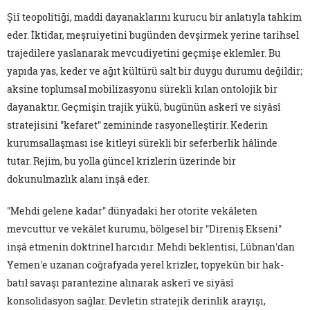
Şiî teopolitiği, maddi dayanaklarını kurucu bir anlatıyla tahkim
eder. İktidar, meşruiyetini bugünden devşirmek yerine tarihsel
trajedilere yaslanarak mevcudiyetini geçmişe eklemler. Bu
yapıda yas, keder ve ağıt kültürü salt bir duygu durumu değildir;
aksine toplumsal mobilizasyonu sürekli kılan ontolojik bir
dayanaktır. Geçmişin trajik yükü, bugünün askerî ve siyâsî
stratejisini "kefaret" zemininde rasyonelleştirir. Kederin
kurumsallaşması ise kitleyi sürekli bir seferberlik hâlinde
tutar. Rejim, bu yolla güncel krizlerin üzerinde bir
dokunulmazlık alanı inşâ eder.
"Mehdi gelene kadar" dünyadaki her otorite vekâleten
mevcuttur ve vekâlet kurumu, bölgesel bir "Direniş Ekseni"
inşâ etmenin doktrinel harcıdır. Mehdi beklentisi, Lübnan'dan
Yemen'e uzanan coğrafyada yerel krizler, topyekûn bir hak-
batıl savaşı parantezine alınarak askerî ve siyâsî
konsolidasyon sağlar. Devletin stratejik derinlik arayışı,