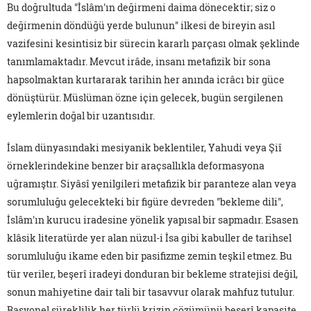
Bu doğrultuda "İslâm'ın değirmeni daima dönecektir; siz o
değirmenin döndüğü yerde bulunun" ilkesi de bireyin asıl
vazifesini kesintisiz bir sürecin kararlı parçası olmak şeklinde
tanımlamaktadır. Mevcut irâde, insanı metafizik bir sona
hapsolmaktan kurtararak tarihin her anında icrâcı bir güce
dönüştürür. Müslüman özne için gelecek, bugün sergilenen
eylemlerin doğal bir uzantısıdır.
İslam dünyasındaki mesiyanik beklentiler, Yahudi veya Şiî
örneklerindekine benzer bir araçsallıkla deformasyona
uğramıştır. Siyâsî yenilgileri metafizik bir paranteze alan veya
sorumluluğu gelecekteki bir figüre devreden "bekleme dili",
İslâm'ın kurucu iradesine yönelik yapısal bir sapmadır. Esasen
klâsik literatürde yer alan nüzul-i İsa gibi kabuller de tarihsel
sorumluluğu ikame eden bir pasifizme zemin teşkil etmez. Bu
tür veriler, beşerî iradeyi donduran bir bekleme stratejisi değil,
sonun mahiyetine dair tali bir tasavvur olarak mahfuz tutulur.
Rasyonel süreklilik her türlü krizin çözümünü beşerî kapasite,