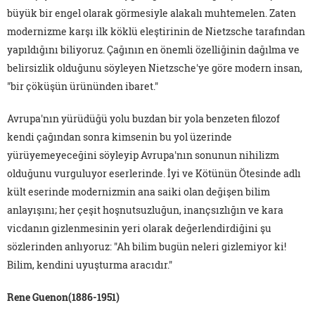
büyük bir engel olarak görmesiyle alakalı muhtemelen. Zaten
modernizme karşı ilk köklü eleştirinin de Nietzsche tarafından
yapıldığını biliyoruz. Çağının en önemli özelliğinin dağılma ve
belirsizlik olduğunu söyleyen Nietzsche'ye göre modern insan,
"bir çöküşün ürününden ibaret."
Avrupa'nın yürüdüğü yolu buzdan bir yola benzeten filozof
kendi çağından sonra kimsenin bu yol üzerinde
yürüyemeyeceğini söyleyip Avrupa'nın sonunun nihilizm
olduğunu vurguluyor eserlerinde. İyi ve Kötünün Ötesinde adlı
kült eserinde modernizmin ana saiki olan değişen bilim
anlayışını; her çeşit hoşnutsuzluğun, inançsızlığın ve kara
vicdanın gizlenmesinin yeri olarak değerlendirdiğini şu
sözlerinden anlıyoruz: "Ah bilim bugün neleri gizlemiyor ki!
Bilim, kendini uyuşturma aracıdır."
Rene Guenon(1886-1951)