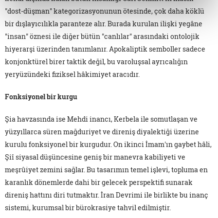
"dost-düşman" kategorizasyonunun ötesinde, çok daha köklü
bir dışlayıcılıkla paranteze alır. Burada kurulan ilişki yegâne
"insan" öznesi ile diğer bütün "canlılar" arasındaki ontolojik
hiyerarşi üzerinden tanımlanır. Apokaliptik semboller sadece
konjonktürel birer taktik değil, bu varoluşsal ayrıcalığın
yeryüzündeki fiziksel hâkimiyet aracıdır.
Fonksiyonel bir kurgu
Şia havzasında ise Mehdi inancı, Kerbela ile somutlaşan ve
yüzyıllarca süren mağduriyet ve direniş diyalektiği üzerine
kurulu fonksiyonel bir kurgudur. On ikinci İmam'ın gaybet hâli,
Şiî siyasal düşüncesine geniş bir manevra kabiliyeti ve
meşrûiyet zemini sağlar. Bu tasarımın temel işlevi, topluma en
karanlık dönemlerde dahi bir gelecek perspektifi sunarak
direniş hattını diri tutmaktır. İran Devrimi ile birlikte bu inanç
sistemi, kurumsal bir bürokrasiye tahvil edilmiştir.