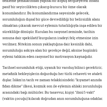
bekleme şemalarından yapısal bir kopuş sergileyerek insanı
pasif bir seyircilikten çıkarıp kurucu bir özne olarak
konumlandırır. Bu konumlandırma sayesinde gelecek,
sorumluluğun dışsal bir güce devredildiği bir belirsizlik alanı
olmaktan çıkarak mevcut eylemin tutarlılığıyla inşa edilen bir
sürekliliğe dönüşür. Kurulan bu rasyonel zeminde, tarihin
sonuna dair spekülatif kurguların iradeyi felç etmesine izin
verilmez. Nitekim sonun yaklaştığına dair kesinlik dahi,
sorumluluğu askıya alan bir gerekçe değil, aksine bugünkü
eylemi tahkim eden rasyonel bir motivasyon kaynağıdır.
Tarihsel sorumluluk etiği, uyanık bir varoluş bilinci gerektirir;
metafizik bekleyişlerin doğurduğu her türlü rehaveti ve ataleti
dışlar. İslâm'ın tarih ve zaman telakkisindeki "kıyamet anında
fidan dikme" ilkesi, kozmik son ile eylemin ahlaki zorunluluğu
arasındaki bağı mühürler. Bu tasavvur, kişiyi "ibnü'l-vakt"
(vaktin çocuğu) kılarak doğrudan anın sorumluluğuna odaklar.