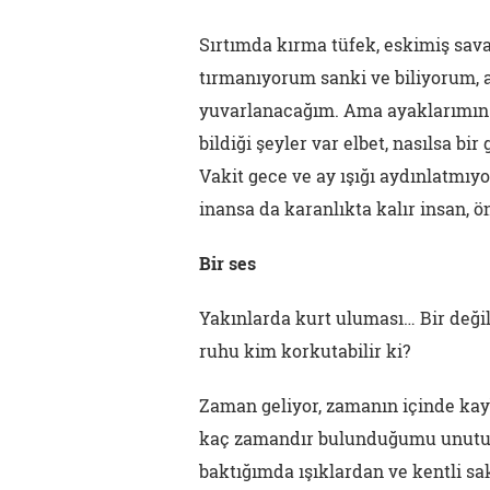
Sırtımda kırma tüfek, eskimiş sav
tırmanıyorum sanki ve biliyorum, 
yuvarlanacağım. Ama ayaklarımın a
bildiği şeyler var elbet, nasılsa b
Vakit gece ve ay ışığı aydınlatmıy
inansa da karanlıkta kalır insan, ö
Bir ses
Yakınlarda kurt uluması… Bir deği
ruhu kim korkutabilir ki?
Zaman geliyor, zamanın içinde kay
kaç zamandır bulunduğumu unutuy
baktığımda ışıklardan ve kentli s