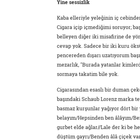
Yine sessizlik
Kaba elleriyle yeleğinin iç cebinde
Cigara içip içmediğimi soruyor; baş
belleyen diğer iki misafirine de yö
cevap yok. Sadece bir iki kuru ök
pencereden dışarı uzatıyorum başı
mezarlık, "Burada yatanlar kimler
sormaya takatim bile yok.
Cigarasından esaslı bir duman çeke
başındaki Schaub Lorenz marka teyb
basmaz kurşunlar yağıyor dört bir 
belayım/Hepsinden ben âlâyım/Ben
gurbet elde ağlar//Lale der ki be
düştüm gayrı/Benden âlâ çiçek var