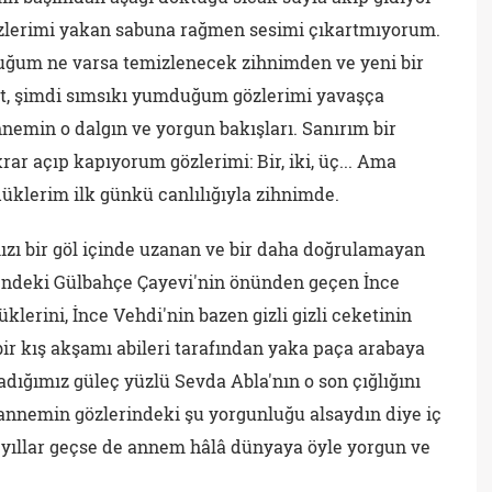
gözlerimi yakan sabuna rağmen sesimi çıkartmıyorum.
ğum ne varsa temizlenecek zihnimden ve yeni bir
et, şimdi sımsıkı yumduğum gözlerimi yavaşça
emin o dalgın ve yorgun bakışları. Sanırım bir
rar açıp kapıyorum gözlerimi: Bir, iki, üç... Ama
üklerim ilk günkü canlılığıyla zihnimde.
zı bir göl içinde uzanan ve bir daha doğrulamayan
i'ndeki Gülbahçe Çayevi'nin önünden geçen İnce
lerini, İnce Vehdi'nin bazen gizli gizli ceketinin
e bir kış akşamı abileri tarafından yaka paça arabaya
adığımız güleç yüzlü Sevda Abla'nın o son çığlığını
 annemin gözlerindeki şu yorgunluğu alsaydın diye iç
yıllar geçse de annem hâlâ dünyaya öyle yorgun ve