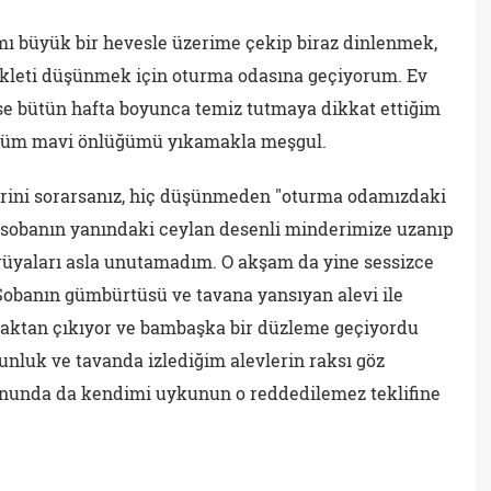
mı büyük bir hevesle üzerime çekip biraz dinlenmek,
sikleti düşünmek için oturma odasına geçiyorum. Ev
se bütün hafta boyunca temiz tutmaya dikkat ettiğim
üğüm mavi önlüğümü yıkamakla meşgul.
erini sorarsanız, hiç düşünmeden "oturma odamızdaki
O sobanın yanındaki ceylan desenli minderimize uzanıp
yaları asla unutamadım. O akşam da yine sessizce
 Sobanın gümbürtüsü ve tavana yansıyan alevi ile
aktan çıkıyor ve bambaşka bir düzleme geçiyordu
gunluk ve tavanda izlediğim alevlerin raksı göz
sonunda da kendimi uykunun o reddedilemez teklifine