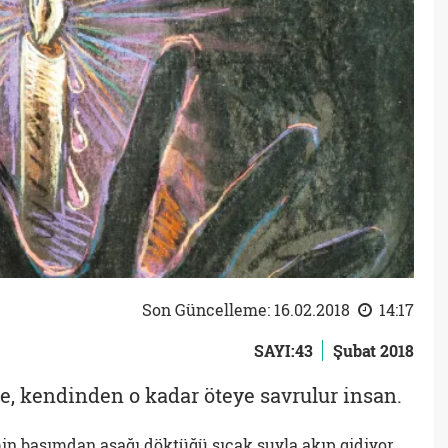
Son Güncelleme: 16.02.2018
14:17
SAYI:43
Şubat 2018
, kendinden o kadar öteye savrulur insan.
n başımdan aşağı döktüğü sıcak suyla akıp gidiyor