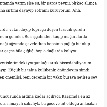
ntamda yarım şişe su, bir parça peynir, birkaç alunça
ğına sırtımı dayayıp soframı kuruyorum. Ahh,
arda; vatan deyip toprağa düşen tazecik şerefli
rmeni gelinler, Rus işgalinden kaçıp mağaralarda
meği ağzımda gevelerken hepsinin çığlığı bir olup
r geçse bile çığlığı hep o dağlarda kalıyor.
ışverişlerimdeki yorgunluğu artık hissedebiliyorum.
kayıp. Küçük bir tahta kulübenin önündeyim şimdi.
en önemlisi, beni gecenin bir vakti buraya getiren şey
uncusunda ardına kadar açılıyor. Karşımda en az
ında, simsiyah sakalıyla bu geceye ait olduğu anlaşılan