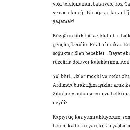
yok, telefonumun bataryası boş. Ça
ve sac ekmeği. Bir ağacın karanlı
yaşamak!
Rüzgârın türküsü acıklıdır bu dağl
gençler, kendini Fırat'a bırakan E
soğuktan ölen bebekler... Bayat ek
rüzgârla doluyor kulaklarıma. Acıla
Yol bitti. Dizlerimdeki ve nefes al
Ardımda bıraktığım ışıklar artık 
Zihnimde onlarca soru ve belki de 
neydi?
Kapıyı üç kez yumrukluyorum, son
benim kadar iri yarı, kırklı yaşlar