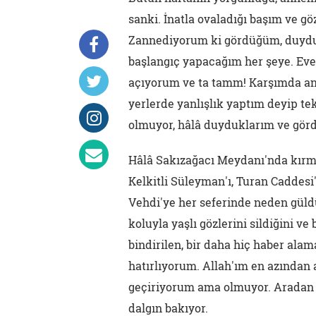
sanki. İnatla ovaladığı başım ve 
Zannediyorum ki gördüğüm, duydu
başlangıç yapacağım her şeye. Ev
açıyorum ve ta tamm! Karşımda ann
yerlerde yanlışlık yaptım deyip tek
olmuyor, hâlâ duyduklarım ve görd
Hâlâ Sakızağacı Meydanı'nda kırmı
Kelkitli Süleyman'ı, Turan Caddes
Vehdi'ye her seferinde neden güldük
koluyla yaşlı gözlerini sildiğini v
bindirilen, bir daha hiç haber alam
hatırlıyorum. Allah'ım en azından
geçiriyorum ama olmuyor. Aradan 
dalgın bakıyor.