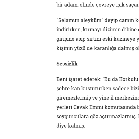
bir adam, elinde çevreye ışık saçan
"Selamun aleyküm" deyip camın k
indirirken, kırmayı dizimin dibine 
girişine asıp sırtını eski kuzineye
kişinin yüzü de karanlığa dalmış o
Sessizlik
Beni işaret ederek: "Bu da Korkulu
şehre kan kustururken sadece bi
giremezlermiş ve yine il merkezin
yerleri Cevak Emmi komutasında bu
soygunculara göz açtırmazlarmış.
diye kalmış.