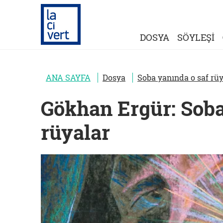
DOSYA
SÖYLEŞİ
ANA SAYFA
Dosya
Soba yanında o saf rüy
Gökhan Ergür: Soba
rüyalar