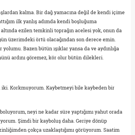
aşlardan kalma. Bir dağ yamacına değil de kendi içime
attığım ilk yanlış adımda kendi boşluğuma
ltında ezilen temkinli toprağın acelesi yok, onun da
ir gün üzerimdeki örtü olacağından son derece emin.
or yolumu. Bazen bütün ışıklar yansa da ve aydınlığa
nünü ardını göremez, kör olur bütün dilekleri.
l iki. Korkmuyorum. Kaybetmeyi bile kaybeden bir
boluyorum, neyi ne kadar süre yaptığımı yahut orada
orum. Şimdi bir kayboluş daha. Geriye dönüp
akinliğimden çokça uzaklaştığımı görüyorum. Saatim