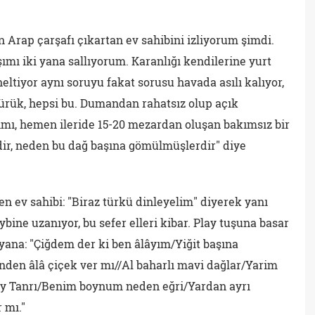
n Arap çarşafı çıkartan ev sahibini izliyorum şimdi.
ımı iki yana sallıyorum. Karanlığı kendilerine yurt
neltiyor aynı soruyu fakat sorusu havada asılı kalıyor,
sürük, hepsi bu. Dumandan rahatsız olup açık
mı, hemen ileride 15-20 mezardan oluşan bakımsız bir
dir, neden bu dağ başına gömülmüşlerdir" diye
n ev sahibi: "Biraz türkü dinleyelim" diyerek yanı
ine uzanıyor, bu sefer elleri kibar. Play tuşuna basar
yana: "Çiğdem der ki ben âlâyım/Yiğit başına
den âlâ çiçek ver mı//Al baharlı mavi dağlar/Yarim
 hey Tanrı/Benim boynum neden eğri/Yardan ayrı
 mı."