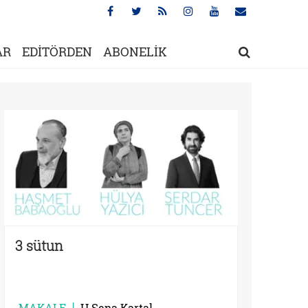
AR
EDİTÖRDEN
ABONELİK
3 sütun
MAKALE
H.Sena Kartal