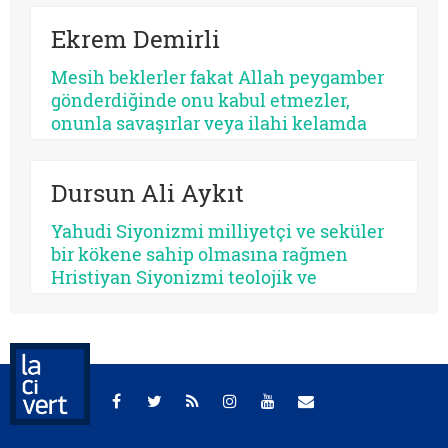
noktası olarak düşünürken, kimileri
Ekrem Demirli
onun çoktan sekülerleştiğini ve modern
ideolojilerde yaşamaya devam ettiğini
Mesih beklerler fakat Allah peygamber
savunur.
gönderdiğinde onu kabul etmezler,
onunla savaşırlar veya ilahi kelamda
denildiği üzere ‘Sen ve rabbin gidin
savaşın’ diye ayak sürürler. Günümüz
Dursun Ali Aykıt
için de bunu düşünmek mümkündür:
Beklediklerini iddia ettikleri kurtarıcı
Yahudi Siyonizmi milliyetçi ve seküler
gelse onu da tanımayacaklardır.
bir kökene sahip olmasına rağmen
Hristiyan Siyonizmi teolojik ve
eskatolojik bir zeminde kendini inşa
etmeye çalışmaktadır. Hristiyan
Siyonizminin İsrail’e yönelik siyasî
desteğini hem jeopolitik çıkarlar
bağlamında hem de Mesih’in ikinci
gelişini hızlandırıp Yeni Ahit
metinlerinde aktarılan birtakım