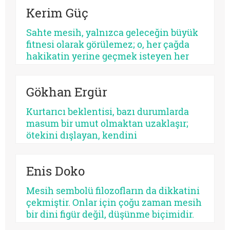
yorumlanan ve yeniden
Kerim Güç
konumlandırılan bir düşünsel merkez
olarak Şiî geleneğin en belirleyici
Sahte mesih, yalnızca geleceğin büyük
unsurlarından biri olmayı
fitnesi olarak görülemez; o, her çağda
sürdürmektedir.
hakikatin yerine geçmek isteyen her
parıltının ortak adıdır. Kimi zaman bir
sistemdir, kimi zaman bir şahıs, kimi
Gökhan Ergür
zaman bir kült, kimi zaman da insanın
kendi benliğidir. Biri kalabalıkları yutar,
Kurtarıcı beklentisi, bazı durumlarda
diğeri kalbi. Fakat ikisinin de kaynağı
masum bir umut olmaktan uzaklaşır;
aynıdır: Allah’tan kopmuş merkez…
ötekini dışlayan, kendini
mutlaklaştıran bir yapıya bürünebilir.
Psikolojik açıdan bakıldığında, her
Enis Doko
kurtarıcı beklentisi aynı ruhsal içerikle
işlemez. Bazısı insanı olgunlaştırır,
Mesih sembolü filozofların da dikkatini
bazısı sertleştirir. Bazısı dayanıklılık
çekmiştir. Onlar için çoğu zaman mesih
üretir, bazısı düşmanlık.
bir dini figür değil, düşünme biçimidir.
Kimileri mesihi tarihin bir kırılma