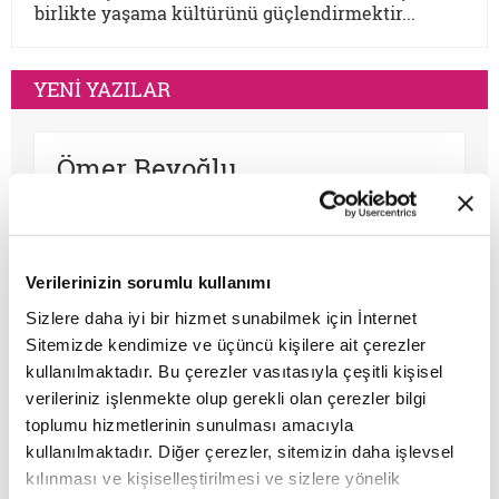
birlikte yaşama kültürünü güçlendirmektir...
YENİ YAZILAR
Ömer Beyoğlu
Mesih düşüncesi, tarihin akışına
müdahale arzusu olarak güçlü bir
teopolitik enerji barındırsa da bu
Verilerinizin sorumlu kullanımı
enerjinin bir bekleme sosyolojisine
dönüşmesi toplumsal bir çürümeyi ve
Sizlere daha iyi bir hizmet sunabilmek için İnternet
Mustafa B. Bozkurt
tehlikeli bir apokaliptizmi tetikler.
Sitemizde kendimize ve üçüncü kişilere ait çerezler
Dünyayı bir bekleme odasına çeviren
kullanılmaktadır. Bu çerezler vasıtasıyla çeşitli kişisel
Osmanlı makamları 1500’lerin başından
her tasavvur, şimdiyi ve insan iradesini
verileriniz işlenmekte olup gerekli olan çerezler bilgi
1700’lere kadar muhtelif kıyametçi
değersizleştirir.
toplumu hizmetlerinin sunulması amacıyla
hareketlerle karşılaşmış, bunları her
kullanılmaktadır. Diğer çerezler, sitemizin daha işlevsel
zamanki pragmatik tavrı ile çözmeyi
kılınması ve kişiselleştirilmesi ve sizlere yönelik
başarmıştır. Bu devrin, özellikle 1590 ve