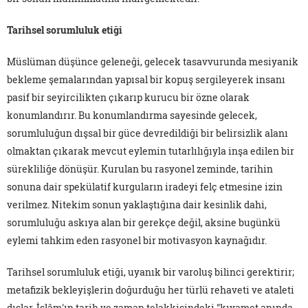
Tarihsel sorumluluk etiği
Müslüman düşünce geleneği, gelecek tasavvurunda mesiyanik
bekleme şemalarından yapısal bir kopuş sergileyerek insanı
pasif bir seyircilikten çıkarıp kurucu bir özne olarak
konumlandırır. Bu konumlandırma sayesinde gelecek,
sorumluluğun dışsal bir güce devredildiği bir belirsizlik alanı
olmaktan çıkarak mevcut eylemin tutarlılığıyla inşa edilen bir
sürekliliğe dönüşür. Kurulan bu rasyonel zeminde, tarihin
sonuna dair spekülatif kurguların iradeyi felç etmesine izin
verilmez. Nitekim sonun yaklaştığına dair kesinlik dahi,
sorumluluğu askıya alan bir gerekçe değil, aksine bugünkü
eylemi tahkim eden rasyonel bir motivasyon kaynağıdır.
Tarihsel sorumluluk etiği, uyanık bir varoluş bilinci gerektirir;
metafizik bekleyişlerin doğurduğu her türlü rehaveti ve ataleti
dışlar. İslâm'ın tarih ve zaman telakkisindeki "kıyamet anında