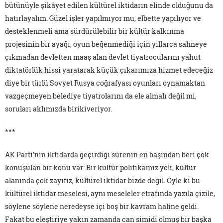
bütünüyle şikâyet edilen kültürel iktidarın elinde olduğunu da
hatırlayalım. Güzel işler yapılmıyor mu, elbette yapılıyor ve
desteklenmeli ama sürdürülebilir bir kültür kalkınma
projesinin bir ayağı, oyun beğenmediği için yıllarca sahneye
çıkmadan devletten maaş alan devlet tiyatrocularını yahut
diktatörlük hissi yaratarak küçük çıkarımıza hizmet edeceğiz
diye bir türlü Sovyet Rusya coğrafyası oyunları oynamaktan
vazgeçmeyen belediye tiyatrolarını da ele almalı değil mi,
soruları aklımızda birikiveriyor.
***
AK Parti'nin iktidarda geçirdiği sürenin en başından beri çok
konuşulan bir konu var: Bir kültür politikamız yok, kültür
alanında çok zayıfız, kültürel iktidar bizde değil. Öyle ki bu
kültürel iktidar meselesi, aynı meseleler etrafında yazıla çizile,
söylene söylene neredeyse içi boş bir kavram haline geldi.
Fakat bu eleştiriye yakın zamanda can simidi olmuş bir başka