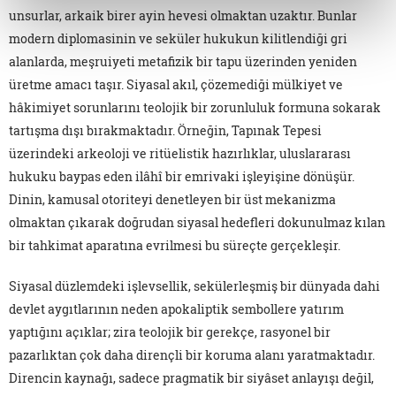
unsurlar, arkaik birer ayin hevesi olmaktan uzaktır. Bunlar
modern diplomasinin ve seküler hukukun kilitlendiği gri
alanlarda, meşruiyeti metafizik bir tapu üzerinden yeniden
üretme amacı taşır. Siyasal akıl, çözemediği mülkiyet ve
hâkimiyet sorunlarını teolojik bir zorunluluk formuna sokarak
tartışma dışı bırakmaktadır. Örneğin, Tapınak Tepesi
üzerindeki arkeoloji ve ritüelistik hazırlıklar, uluslararası
hukuku baypas eden ilâhî bir emrivaki işleyişine dönüşür.
Dinin, kamusal otoriteyi denetleyen bir üst mekanizma
olmaktan çıkarak doğrudan siyasal hedefleri dokunulmaz kılan
bir tahkimat aparatına evrilmesi bu süreçte gerçekleşir.
Siyasal düzlemdeki işlevsellik, sekülerleşmiş bir dünyada dahi
devlet aygıtlarının neden apokaliptik sembollere yatırım
yaptığını açıklar; zira teolojik bir gerekçe, rasyonel bir
pazarlıktan çok daha dirençli bir koruma alanı yaratmaktadır.
Direncin kaynağı, sadece pragmatik bir siyâset anlayışı değil,