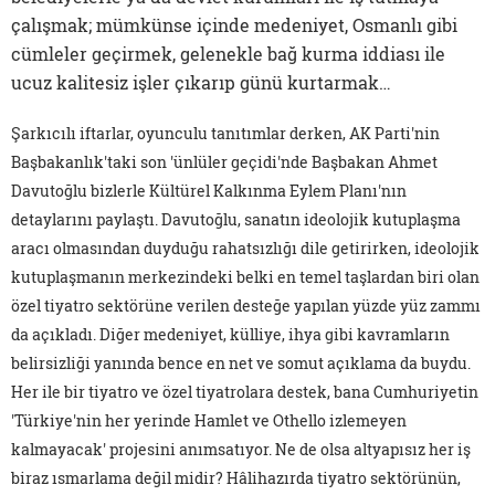
çalışmak; mümkünse içinde medeniyet, Osmanlı gibi
cümleler geçirmek, gelenekle bağ kurma iddiası ile
ucuz kalitesiz işler çıkarıp günü kurtarmak…
Şarkıcılı iftarlar, oyunculu tanıtımlar derken, AK Parti'nin
Başbakanlık'taki son 'ünlüler geçidi'nde Başbakan Ahmet
Davutoğlu bizlerle Kültürel Kalkınma Eylem Planı'nın
detaylarını paylaştı. Davutoğlu, sanatın ideolojik kutuplaşma
aracı olmasından duyduğu rahatsızlığı dile getirirken, ideolojik
kutuplaşmanın merkezindeki belki en temel taşlardan biri olan
özel tiyatro sektörüne verilen desteğe yapılan yüzde yüz zammı
da açıkladı. Diğer medeniyet, külliye, ihya gibi kavramların
belirsizliği yanında bence en net ve somut açıklama da buydu.
Her ile bir tiyatro ve özel tiyatrolara destek, bana Cumhuriyetin
'Türkiye'nin her yerinde Hamlet ve Othello izlemeyen
kalmayacak' projesini anımsatıyor. Ne de olsa altyapısız her iş
biraz ısmarlama değil midir? Hâlihazırda tiyatro sektörünün,