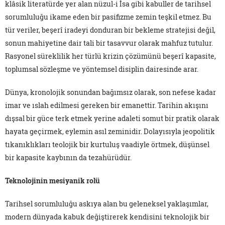
klâsik literatürde yer alan nüzul-i İsa gibi kabuller de tarihsel
sorumluluğu ikame eden bir pasifizme zemin teşkil etmez. Bu
tür veriler, beşerî iradeyi donduran bir bekleme stratejisi değil,
sonun mahiyetine dair tali bir tasavvur olarak mahfuz tutulur.
Rasyonel süreklilik her türlü krizin çözümünü beşerî kapasite,
toplumsal sözleşme ve yöntemsel disiplin dairesinde arar.
Dünya, kronolojik sonundan bağımsız olarak, son nefese kadar
imar ve ıslah edilmesi gereken bir emanettir. Tarihin akışını
dışsal bir güce terk etmek yerine adaleti somut bir pratik olarak
hayata geçirmek, eylemin asıl zeminidir. Dolayısıyla jeopolitik
tıkanıklıkları teolojik bir kurtuluş vaadiyle örtmek, düşünsel
bir kapasite kaybının da tezahürüdür.
Teknolojinin mesiyanik rolü
Tarihsel sorumluluğu askıya alan bu geleneksel yaklaşımlar,
modern dünyada kabuk değiştirerek kendisini teknolojik bir