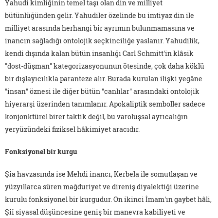
Yahudi kimliğinin temel taşı olan din ve milliyet
bütünlüğünden gelir. Yahudiler özelinde bu imtiyaz din ile
milliyet arasında herhangi bir ayrımın bulunmamasına ve
inancın sağladığı ontolojik seçkinciliğe yaslanır. Yahudilik,
kendi dışında kalan bütün insanlığı Carl Schmitt'in klâsik
"dost-düşman" kategorizasyonunun ötesinde, çok daha köklü
bir dışlayıcılıkla paranteze alır. Burada kurulan ilişki yegâne
"insan" öznesi ile diğer bütün "canlılar" arasındaki ontolojik
hiyerarşi üzerinden tanımlanır. Apokaliptik semboller sadece
konjonktürel birer taktik değil, bu varoluşsal ayrıcalığın
yeryüzündeki fiziksel hâkimiyet aracıdır.
Fonksiyonel bir kurgu
Şia havzasında ise Mehdi inancı, Kerbela ile somutlaşan ve
yüzyıllarca süren mağduriyet ve direniş diyalektiği üzerine
kurulu fonksiyonel bir kurgudur. On ikinci İmam'ın gaybet hâli,
Şiî siyasal düşüncesine geniş bir manevra kabiliyeti ve