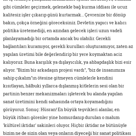
gibi cümleler geçirmek, gelenekle bağ kurma iddiası ile ucuz
kalitesiz işler çıkarıp günü kurtarmak… Çevrenize bir dönüp
bakın, çokça örneğini göreceksiniz. Devletin yapıcı ve kalıcı
politika üretemediği, en azından gelecek işleri uzun vadeli
planlayamadığı bir ortamda ancak bu olabilir. Gerekli
bağlantıları kuramıyor, gerekli kurulları oluşturamıyor, zaten az
yapılan üretimi bile değerlendirip bir yere koymaktan aciz
kalıyoruz. Buna karşılık ya dışlayıcılık, ya ahbapdaşlık bizi esir
alıyor. "Bizim bir arkadaşın projesi vardı", "biz de insanımıza
sahip çıkalım"ın ötesine gitmeyen cümlelerle kendini
kısıtlayan, hâlbuki yıllarca dışlanmış kitlelerin sesi olan bir
partinin benzer mekanizmaları işleterek bu alanda yapılan
sanat üretimini kendi sahasında ortaya koyamadığını
görüyoruz. Sonuç: Hüsran! En büyük teşvikleri alanlar, en
büyük itibarı görenler yine homurdanıp durulan o malum
'kültürel iktidar' sakinleri oluyor. Hiçbir iktidar ne bütünüyle
bizim ne de sizin olan veya onların diyeceği bir sanat politikası