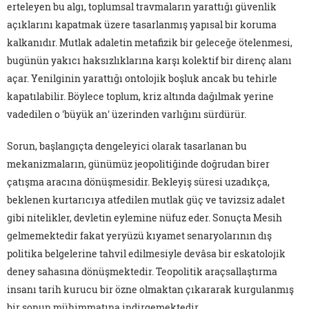
erteleyen bu algı, toplumsal travmaların yarattığı güvenlik
açıklarını kapatmak üzere tasarlanmış yapısal bir koruma
kalkanıdır. Mutlak adaletin metafizik bir geleceğe ötelenmesi,
bugünün yakıcı haksızlıklarına karşı kolektif bir direnç alanı
açar. Yenilginin yarattığı ontolojik boşluk ancak bu tehirle
kapatılabilir. Böylece toplum, kriz altında dağılmak yerine
vadedilen o 'büyük an' üzerinden varlığını sürdürür.
Sorun, başlangıçta dengeleyici olarak tasarlanan bu
mekanizmaların, günümüz jeopolitiğinde doğrudan birer
çatışma aracına dönüşmesidir. Bekleyiş süresi uzadıkça,
beklenen kurtarıcıya atfedilen mutlak güç ve tavizsiz adalet
gibi nitelikler, devletin eylemine nüfuz eder. Sonuçta Mesih
gelmemektedir fakat yeryüzü kıyamet senaryolarının dış
politika belgelerine tahvil edilmesiyle devâsa bir eskatolojik
deney sahasına dönüşmektedir. Teopolitik araçsallaştırma
insanı tarih kurucu bir özne olmaktan çıkararak kurgulanmış
bir sonun mühimmatına indirgemektedir.