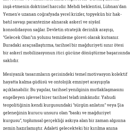
inşâ etmenin doktrinel harcıdır. Mehdi beklentisi, Lübnan'dan
Yemen'e uzanan coğrafyada yerel krizler, topyekûn bir hak-
batıl savaşı parantezine alınarak askerî ve siyâsî
konsolidasyon sağlar. Devletin stratejik derinlik arayışı,
"Gelecek Olan"ın yolunu temizleme görevi olarak kutsanır.
Buradaki araçsallaştırma, tarihsel bir mağduriyeti sınır ötesi
bir askerî mobilizasyonun itici gücüne dönüştürme başarısında
saklıdır.
Mesiyanik tasarımların gerisindeki temel motivasyon kolektif
hayatta kalma güdüsü ve ontolojik emniyet arayışıyla
açıklanabilir. Bu yapılar, tarihsel yenilginin mutlaklaşmasını
engelleyen işlevsel birer tarihsel telafi imkânıdır. Yahudi
teopolitiğinin kendi kurgusundaki "sürgün anlatısı" veya Şia
geleneğinin kurucu unsuru olan "baskı ve mağduriyet
kurgusu", toplumsal gerçekliği askıya alan bir zaman algısına
zemin hazırlamıştır. Adaleti gelecekteki bir kırılma anına