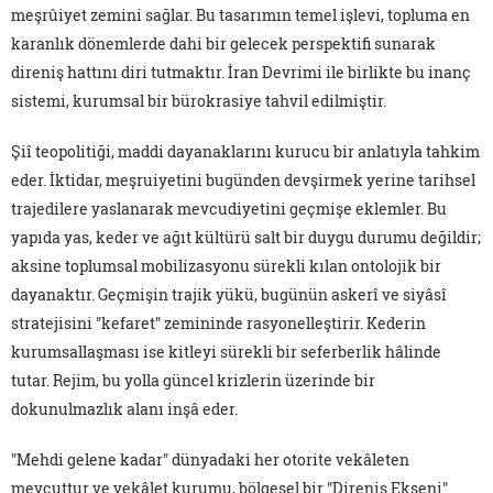
meşrûiyet zemini sağlar. Bu tasarımın temel işlevi, topluma en
karanlık dönemlerde dahi bir gelecek perspektifi sunarak
direniş hattını diri tutmaktır. İran Devrimi ile birlikte bu inanç
sistemi, kurumsal bir bürokrasiye tahvil edilmiştir.
Şiî teopolitiği, maddi dayanaklarını kurucu bir anlatıyla tahkim
eder. İktidar, meşruiyetini bugünden devşirmek yerine tarihsel
trajedilere yaslanarak mevcudiyetini geçmişe eklemler. Bu
yapıda yas, keder ve ağıt kültürü salt bir duygu durumu değildir;
aksine toplumsal mobilizasyonu sürekli kılan ontolojik bir
dayanaktır. Geçmişin trajik yükü, bugünün askerî ve siyâsî
stratejisini "kefaret" zemininde rasyonelleştirir. Kederin
kurumsallaşması ise kitleyi sürekli bir seferberlik hâlinde
tutar. Rejim, bu yolla güncel krizlerin üzerinde bir
dokunulmazlık alanı inşâ eder.
"Mehdi gelene kadar" dünyadaki her otorite vekâleten
mevcuttur ve vekâlet kurumu, bölgesel bir "Direniş Ekseni"