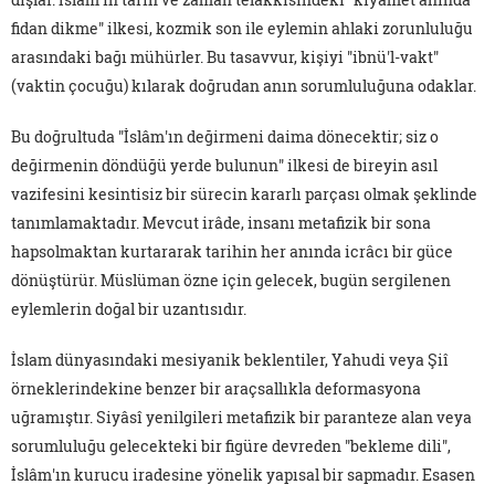
fidan dikme" ilkesi, kozmik son ile eylemin ahlaki zorunluluğu
arasındaki bağı mühürler. Bu tasavvur, kişiyi "ibnü'l-vakt"
(vaktin çocuğu) kılarak doğrudan anın sorumluluğuna odaklar.
Bu doğrultuda "İslâm'ın değirmeni daima dönecektir; siz o
değirmenin döndüğü yerde bulunun" ilkesi de bireyin asıl
vazifesini kesintisiz bir sürecin kararlı parçası olmak şeklinde
tanımlamaktadır. Mevcut irâde, insanı metafizik bir sona
hapsolmaktan kurtararak tarihin her anında icrâcı bir güce
dönüştürür. Müslüman özne için gelecek, bugün sergilenen
eylemlerin doğal bir uzantısıdır.
İslam dünyasındaki mesiyanik beklentiler, Yahudi veya Şiî
örneklerindekine benzer bir araçsallıkla deformasyona
uğramıştır. Siyâsî yenilgileri metafizik bir paranteze alan veya
sorumluluğu gelecekteki bir figüre devreden "bekleme dili",
İslâm'ın kurucu iradesine yönelik yapısal bir sapmadır. Esasen