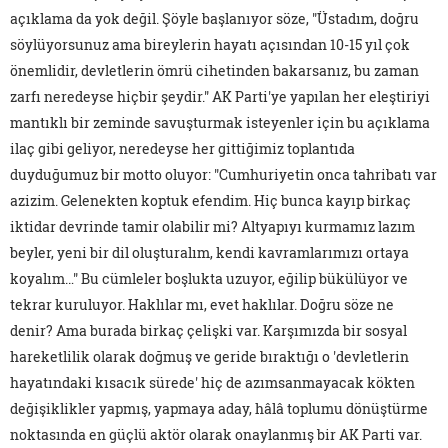
açıklama da yok değil. Şöyle başlanıyor söze, "Üstadım, doğru
söylüyorsunuz ama bireylerin hayatı açısından 10-15 yıl çok
önemlidir, devletlerin ömrü cihetinden bakarsanız, bu zaman
zarfı neredeyse hiçbir şeydir." AK Parti'ye yapılan her eleştiriyi
mantıklı bir zeminde savuşturmak isteyenler için bu açıklama
ilaç gibi geliyor, neredeyse her gittiğimiz toplantıda
duyduğumuz bir motto oluyor: "Cumhuriyetin onca tahribatı var
azizim. Gelenekten koptuk efendim. Hiç bunca kayıp birkaç
iktidar devrinde tamir olabilir mi? Altyapıyı kurmamız lazım
beyler, yeni bir dil oluşturalım, kendi kavramlarımızı ortaya
koyalım…" Bu cümleler boşlukta uzuyor, eğilip bükülüyor ve
tekrar kuruluyor. Haklılar mı, evet haklılar. Doğru söze ne
denir? Ama burada birkaç çelişki var. Karşımızda bir sosyal
hareketlilik olarak doğmuş ve geride bıraktığı o 'devletlerin
hayatındaki kısacık sürede' hiç de azımsanmayacak kökten
değişiklikler yapmış, yapmaya aday, hâlâ toplumu dönüştürme
noktasında en güçlü aktör olarak onaylanmış bir AK Parti var.