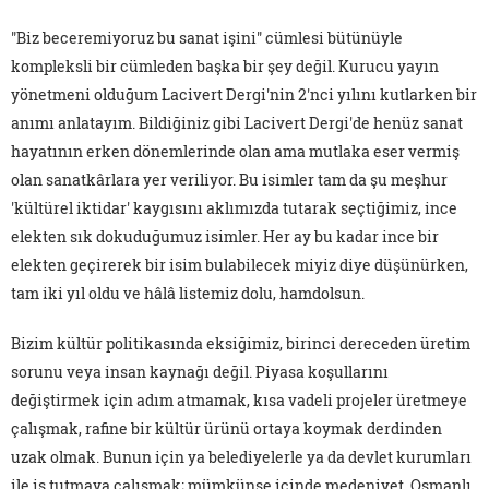
"Biz beceremiyoruz bu sanat işini" cümlesi bütünüyle
kompleksli bir cümleden başka bir şey değil. Kurucu yayın
yönetmeni olduğum Lacivert Dergi'nin 2'nci yılını kutlarken bir
anımı anlatayım. Bildiğiniz gibi Lacivert Dergi'de henüz sanat
hayatının erken dönemlerinde olan ama mutlaka eser vermiş
olan sanatkârlara yer veriliyor. Bu isimler tam da şu meşhur
'kültürel iktidar' kaygısını aklımızda tutarak seçtiğimiz, ince
elekten sık dokuduğumuz isimler. Her ay bu kadar ince bir
elekten geçirerek bir isim bulabilecek miyiz diye düşünürken,
tam iki yıl oldu ve hâlâ listemiz dolu, hamdolsun.
Bizim kültür politikasında eksiğimiz, birinci dereceden üretim
sorunu veya insan kaynağı değil. Piyasa koşullarını
değiştirmek için adım atmamak, kısa vadeli projeler üretmeye
çalışmak, rafine bir kültür ürünü ortaya koymak derdinden
uzak olmak. Bunun için ya belediyelerle ya da devlet kurumları
ile iş tutmaya çalışmak; mümkünse içinde medeniyet, Osmanlı