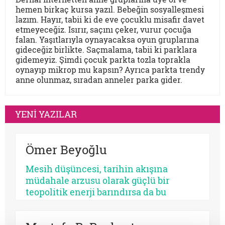
hemen birkaç kursa yazıl. Bebeğin sosyalleşmesi
lazım. Hayır, tabii ki de eve çocuklu misafir davet
etmeyeceğiz. Isırır, saçını çeker, vurur çocuğa
falan. Yaşıtlarıyla oynayacaksa oyun gruplarına
gideceğiz birlikte. Saçmalama, tabii ki parklara
gidemeyiz. Şimdi çocuk parkta tozla toprakla
oynayıp mikrop mu kapsın? Ayrıca parkta trendy
anne olunmaz, sıradan anneler parka gider.
YENİ YAZILAR
Ömer Beyoğlu
Mesih düşüncesi, tarihin akışına
müdahale arzusu olarak güçlü bir
teopolitik enerji barındırsa da bu
enerjinin bir bekleme sosyolojisine
dönüşmesi toplumsal bir çürümeyi ve