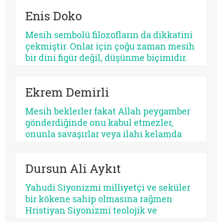
Psikolojik açıdan bakıldığında, her
Enis Doko
kurtarıcı beklentisi aynı ruhsal içerikle
işlemez. Bazısı insanı olgunlaştırır,
Mesih sembolü filozofların da dikkatini
bazısı sertleştirir. Bazısı dayanıklılık
çekmiştir. Onlar için çoğu zaman mesih
üretir, bazısı düşmanlık.
bir dini figür değil, düşünme biçimidir.
Kimileri mesihi tarihin bir kırılma
noktası olarak düşünürken, kimileri
Ekrem Demirli
onun çoktan sekülerleştiğini ve modern
ideolojilerde yaşamaya devam ettiğini
Mesih beklerler fakat Allah peygamber
savunur.
gönderdiğinde onu kabul etmezler,
onunla savaşırlar veya ilahi kelamda
denildiği üzere ‘Sen ve rabbin gidin
savaşın’ diye ayak sürürler. Günümüz
Dursun Ali Aykıt
için de bunu düşünmek mümkündür:
Beklediklerini iddia ettikleri kurtarıcı
Yahudi Siyonizmi milliyetçi ve seküler
gelse onu da tanımayacaklardır.
bir kökene sahip olmasına rağmen
Hristiyan Siyonizmi teolojik ve
eskatolojik bir zeminde kendini inşa