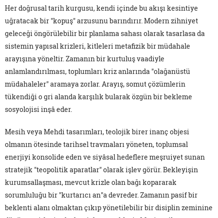
Her doğrusal tarih kurgusu, kendi içinde bu akışı kesintiye
uğratacak bir "kopuş" arzusunu barındırır. Modern zihniyet
geleceği öngörülebilir bir planlama sahası olarak tasarlasa da
sistemin yapısal krizleri, kitleleri metafizik bir müdahale
arayışına yöneltir. Zamanın bir kurtuluş vaadiyle
anlamlandırılması, toplumları kriz anlarında "olağanüstü
müdahaleler" aramaya zorlar. Arayış, somut çözümlerin
tükendiği o gri alanda karşılık bularak özgün bir bekleme
sosyolojisi inşâ eder.
Mesih veya Mehdi tasarımları, teolojik birer inanç objesi
olmanın ötesinde tarihsel travmaları yöneten, toplumsal
enerjiyi konsolide eden ve siyâsal hedeflere meşruiyet sunan
stratejik "teopolitik aparatlar" olarak işlev görür. Bekleyişin
kurumsallaşması, mevcut krizle olan bağı kopararak
sorumluluğu bir "kurtarıcı an"a devreder. Zamanın pasif bir
beklenti alanı olmaktan çıkıp yönetilebilir bir disiplin zeminine