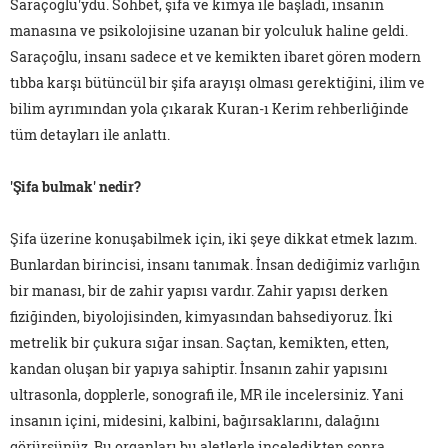
Saraçoğlu'ydu. Sohbet, şifa ve kimya ile başladı, insanın
manasına ve psikolojisine uzanan bir yolculuk haline geldi.
Saraçoğlu, insanı sadece et ve kemikten ibaret gören modern
tıbba karşı bütüncül bir şifa arayışı olması gerektiğini, ilim ve
bilim ayrımından yola çıkarak Kuran-ı Kerim rehberliğinde
tüm detayları ile anlattı.
'Şifa bulmak' nedir?
Şifa üzerine konuşabilmek için, iki şeye dikkat etmek lazım.
Bunlardan birincisi, insanı tanımak. İnsan dediğimiz varlığın
bir manası, bir de zahir yapısı vardır. Zahir yapısı derken
fiziğinden, biyolojisinden, kimyasından bahsediyoruz. İki
metrelik bir çukura sığar insan. Saçtan, kemikten, etten,
kandan oluşan bir yapıya sahiptir. İnsanın zahir yapısını
ultrasonla, dopplerle, sonografi ile, MR ile incelersiniz. Yani
insanın içini, midesini, kalbini, bağırsaklarını, dalağını
görürsünüz. Bu organları bu aletlerle inceledikten sonra