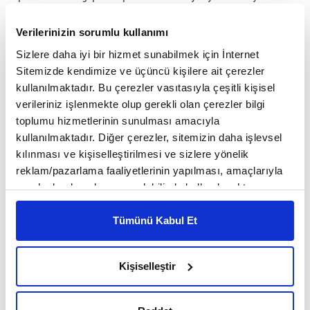
aslanpençesi, değişti mi? Değişmedi.
Verilerinizin sorumlu kullanımı
Alternatif tıp diyorlar, sizin yaptığınız için de bu tanımlama
Sizlere daha iyi bir hizmet sunabilmek için İnternet
kullanılıyor. Tıbbın alternatifi olur mu?
Sitemizde kendimize ve üçüncü kişilere ait çerezler
kullanılmaktadır. Bu çerezler vasıtasıyla çeşitli kişisel
Olmaz. Fitoterapi diye bir şey var. İsviçre, Almanya, Avustralya,
verileriniz işlenmekte olup gerekli olan çerezler bilgi
toplumu hizmetlerinin sunulması amacıyla
Hollanda, İskandinav ülkelerinde modern tıpla bitkisel tedavi iç
kullanılmaktadır. Diğer çerezler, sitemizin daha işlevsel
içedir. Bizde ise kesin olarak ayırırlar ve o safsatadır derler.
kılınması ve kişiselleştirilmesi ve sizlere yönelik
Bakın insanın ilk imtihanı bitkiyle oldu. Bir de bitkilere hakaret
reklam/pazarlama faaliyetlerinin yapılması, amaçlarıyla
ediyorlar.
sınırlı olarak açık rızanız dahilinde kullanılacaktır.
Çerezlere ilişkin tercihlerinizi çerez paneli vasıtasıyla
Bizim doktorlarımız sadece semptomlar üzerinde çalışıyorlar,
belirleyebilirsiniz. Çerezlere ilişkin detaylı bilgi için
Tümünü Kabul Et
bitkiyi ilacı bilmiyorlar öyle mi?
Ayarlar butonuna tıklayabilir,
Çerez Bilgilendirme
Metnimizi ziyaret edebilirsiniz.
Evet, aynen öyle. Bitkiyi tanımazlar. Bu konuda ne ilim
Kişiselleştir
6698 sayılı Kişisel Verilerin Korunması Kanunu uyarınca
sahibidirler ne de bilim.
hazırlanmış olan İnternet Sitesi Aydınlatma Metnimizi
okumak ve sitemizi ziyaretiniz kapsamında