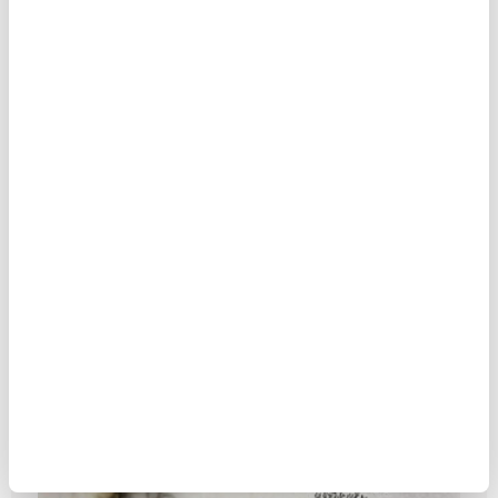
Ferrari’sini bağışlayan bilge
MAKALE
Mustafa Akar