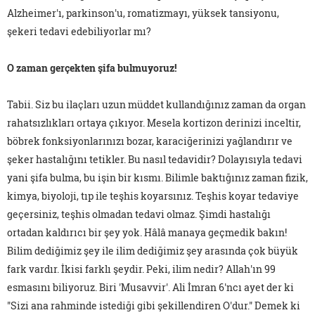
Alzheimer'ı, parkinson'u, romatizmayı, yüksek tansiyonu,
şekeri tedavi edebiliyorlar mı?
O zaman gerçekten şifa bulmuyoruz!
Tabii. Siz bu ilaçları uzun müddet kullandığınız zaman da organ
rahatsızlıkları ortaya çıkıyor. Mesela kortizon derinizi inceltir,
böbrek fonksiyonlarınızı bozar, karaciğerinizi yağlandırır ve
şeker hastalığını tetikler. Bu nasıl tedavidir? Dolayısıyla tedavi
yani şifa bulma, bu işin bir kısmı. Bilimle baktığınız zaman fizik,
kimya, biyoloji, tıp ile teşhis koyarsınız. Teşhis koyar tedaviye
geçersiniz, teşhis olmadan tedavi olmaz. Şimdi hastalığı
ortadan kaldırıcı bir şey yok. Hâlâ manaya geçmedik bakın!
Bilim dediğimiz şey ile ilim dediğimiz şey arasında çok büyük
fark vardır. İkisi farklı şeydir. Peki, ilim nedir? Allah'ın 99
esmasını biliyoruz. Biri 'Musavvir'. Ali İmran 6'ncı ayet der ki
"Sizi ana rahminde istediği gibi şekillendiren O'dur." Demek ki