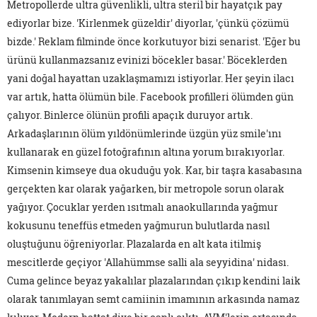
Metropollerde ultra güvenlikli, ultra steril bir hayatçık pay
ediyorlar bize. 'Kirlenmek güzeldir' diyorlar, 'çünkü çözümü
bizde.' Reklam filminde önce korkutuyor bizi senarist. 'Eğer bu
ürünü kullanmazsanız evinizi böcekler basar.' Böceklerden
yani doğal hayattan uzaklaşmamızı istiyorlar. Her şeyin ilacı
var artık, hatta ölümün bile. Facebook profilleri ölümden gün
çalıyor. Binlerce ölünün profili apaçık duruyor artık.
Arkadaşlarının ölüm yıldönümlerinde üzgün yüz smile'ını
kullanarak en güzel fotoğrafının altına yorum bırakıyorlar.
Kimsenin kimseye dua okuduğu yok. Kar, bir taşra kasabasına
gerçekten kar olarak yağarken, bir metropole sorun olarak
yağıyor. Çocuklar yerden ısıtmalı anaokullarında yağmur
kokusunu teneffüs etmeden yağmurun bulutlarda nasıl
oluştuğunu öğreniyorlar. Plazalarda en alt kata itilmiş
mescitlerde geçiyor 'Allahümmse salli ala seyyidina' nidası.
Cuma gelince beyaz yakalılar plazalarından çıkıp kendini laik
olarak tanımlayan semt camiinin imamının arkasında namaz