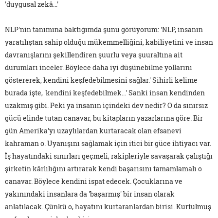
'duygusal zekâ…'
NLP'nin tanımına baktığımda şunu görüyorum: 'NLP, insanın
yaratılıştan sahip olduğu mükemmelliğini, kabiliyetini ve insan
davranışlarını şekillendiren şuurlu veya şuuraltına ait
durumları inceler. Böylece daha iyi düşünebilme yollarını
göstererek, kendini keşfedebilmesini sağlar.' Sihirli kelime
burada işte, 'kendini keşfedebilmek…' Sanki insan kendinden
uzakmış gibi. Peki ya insanın içindeki dev nedir? O da sınırsız
gücü elinde tutan canavar, bu kitapların yazarlarına göre. Bir
gün Amerika'yı uzaylılardan kurtaracak olan efsanevi
kahraman o. Uyanışını sağlamak için itici bir güce ihtiyacı var.
İş hayatındaki sınırları geçmeli, rakipleriyle savaşarak çalıştığı
şirketin kârlılığını artırarak kendi başarısını tamamlamalı o
canavar. Böylece kendini ispat edecek. Çocuklarına ve
yakınındaki insanlara da 'başarmış' bir insan olarak
anlatılacak. Çünkü o, hayatını kurtaranlardan birisi. Kurtulmuş