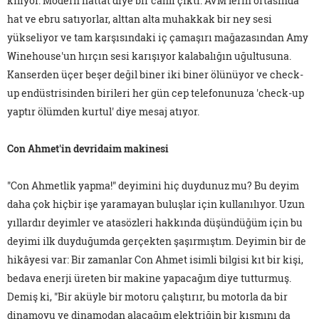
kılıyor. Modern hattat diye bir canlı çıktı. AVM'lerin ortasında
hat ve ebru satıyorlar, alttan alta muhakkak bir ney sesi
yükseliyor ve tam karşısındaki iç çamaşırı mağazasından Amy
Winehouse'un hırçın sesi karışıyor kalabalığın uğultusuna.
Kanserden üçer beşer değil biner iki biner ölünüyor ve check-
up endüstrisinden birileri her gün cep telefonunuza 'check-up
yaptır ölümden kurtul' diye mesaj atıyor.
Con Ahmet'in devridaim makinesi
"Con Ahmetlik yapma!" deyimini hiç duydunuz mu? Bu deyim
daha çok hiçbir işe yaramayan buluşlar için kullanılıyor. Uzun
yıllardır deyimler ve atasözleri hakkında düşündüğüm için bu
deyimi ilk duyduğumda gerçekten şaşırmıştım. Deyimin bir de
hikâyesi var: Bir zamanlar Con Ahmet isimli bilgisi kıt bir kişi,
bedava enerji üreten bir makine yapacağım diye tutturmuş.
Demiş ki, "Bir aküyle bir motoru çalıştırır, bu motorla da bir
dinamoyu ve dinamodan alacağım elektriğin bir kısmını da