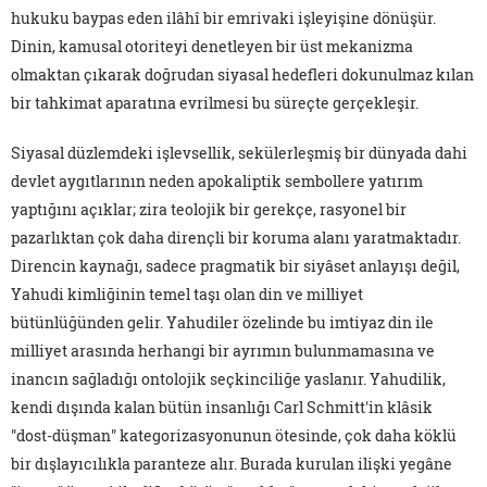
hukuku baypas eden ilâhî bir emrivaki işleyişine dönüşür.
Dinin, kamusal otoriteyi denetleyen bir üst mekanizma
olmaktan çıkarak doğrudan siyasal hedefleri dokunulmaz kılan
bir tahkimat aparatına evrilmesi bu süreçte gerçekleşir.
Siyasal düzlemdeki işlevsellik, sekülerleşmiş bir dünyada dahi
devlet aygıtlarının neden apokaliptik sembollere yatırım
yaptığını açıklar; zira teolojik bir gerekçe, rasyonel bir
pazarlıktan çok daha dirençli bir koruma alanı yaratmaktadır.
Direncin kaynağı, sadece pragmatik bir siyâset anlayışı değil,
Yahudi kimliğinin temel taşı olan din ve milliyet
bütünlüğünden gelir. Yahudiler özelinde bu imtiyaz din ile
milliyet arasında herhangi bir ayrımın bulunmamasına ve
inancın sağladığı ontolojik seçkinciliğe yaslanır. Yahudilik,
kendi dışında kalan bütün insanlığı Carl Schmitt'in klâsik
"dost-düşman" kategorizasyonunun ötesinde, çok daha köklü
bir dışlayıcılıkla paranteze alır. Burada kurulan ilişki yegâne