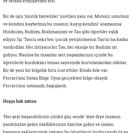
ve feraha ermişlerden biri.
Bir de işin 'mistik fanteziler' üretilen yanı var. Mutsuz, umutsuz
ve kendini kaybetmiş bu insanın 'kayıp kendini' aramasına
Hinduizm, Budizm, Brahmanizm ve Tao gibi öğretiler eşlik
ediyor. İşi 'Taocu seks'ten 'çocuk yetiştirmenin Tao'su'na kadar
vardırdılar. Her ihtiyaca bir Tao, her eksiğe bir Budizm iyi
gidiyor. Nasılsa bu insanlar sert yaşamlarının içinde bu
öğretilerle kurdukları temas sayesinde kurtulanlardan oldular.
Bir de yeni bir bilgelik türü icat ettiler. Kitabı bile var:
Ferrari'sini Satan Bilge. Oysa gerçekten bilge olsaydı
Ferrari'sini satmazdı, bağışlardı.
Hoşça bak zatına
'Her şeyi başarabilirsin çünkü güç sende' diye diye insanın
yaratılıştan gelen özelliklerinin üzerine giden ve insanı
hayvana yaklaştırmak isteyen bu öğretilerin hiçbirisinde öz ve