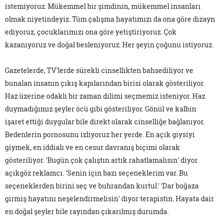
istemiyoruz. Mükemmel bir şimdinin, mükemmel insanları
olmak niyetindeyiz. Tüm çalışma hayatımızı da ona göre dizayn
ediyoruz, çocuklarımızı ona göre yetiştiriyoruz. Çok
kazanıyoruz ve doğal besleniyoruz. Her şeyin çoğunu istiyoruz.
Gazetelerde, TV'lerde sürekli cinsellikten bahsediliyor ve
bunalan insanın çıkış kapılarından birisi olarak gösteriliyor.
Haz üzerine odaklı bir zaman dilimi seçmemiz isteniyor. Haz
duymadığımız şeyler öcü gibi gösteriliyor. Gönül ve kalbin
işaret ettiği duygular bile direkt olarak cinselliğe bağlanıyor.
Bedenlerin pornosunu izliyoruz her yerde. En açık giysiyi
giymek, en iddialı ve en cesur davranış biçimi olarak
gösteriliyor. 'Bugün çok çalıştın artık rahatlamalısın' diyor
açıkgöz reklamcı. 'Senin için bazı seçeneklerim var. Bu
seçeneklerden birini seç ve buhrandan kurtul.' 'Dar boğaza
girmiş hayatını neşelendirmelisin' diyor terapistin. Hayata dair
en doğal şeyler bile rayından çıkarılmış durumda.