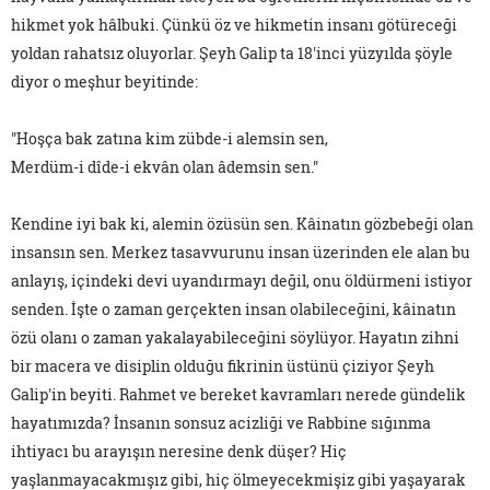
hikmet yok hâlbuki. Çünkü öz ve hikmetin insanı götüreceği
yoldan rahatsız oluyorlar. Şeyh Galip ta 18'inci yüzyılda şöyle
diyor o meşhur beyitinde:
"Hoşça bak zatına kim zübde-i alemsin sen,
Merdüm-i dîde-i ekvân olan âdemsin sen."
Kendine iyi bak ki, alemin özüsün sen. Kâinatın gözbebeği olan
insansın sen. Merkez tasavvurunu insan üzerinden ele alan bu
anlayış, içindeki devi uyandırmayı değil, onu öldürmeni istiyor
senden. İşte o zaman gerçekten insan olabileceğini, kâinatın
özü olanı o zaman yakalayabileceğini söylüyor. Hayatın zihni
bir macera ve disiplin olduğu fikrinin üstünü çiziyor Şeyh
Galip'in beyiti. Rahmet ve bereket kavramları nerede gündelik
hayatımızda? İnsanın sonsuz acizliği ve Rabbine sığınma
ihtiyacı bu arayışın neresine denk düşer? Hiç
yaşlanmayacakmışız gibi, hiç ölmeyecekmişiz gibi yaşayarak