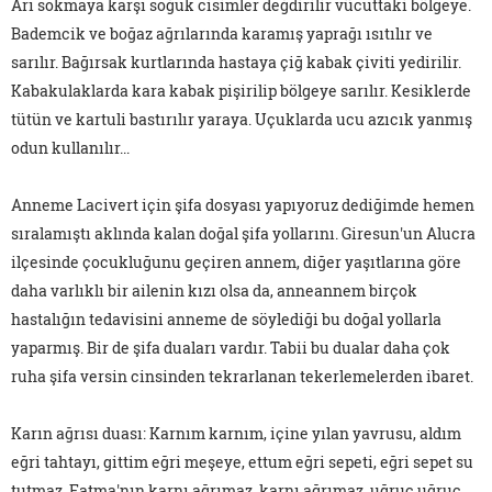
Arı sokmaya karşı soğuk cisimler değdirilir vücuttaki bölgeye.
Bademcik ve boğaz ağrılarında karamış yaprağı ısıtılır ve
sarılır. Bağırsak kurtlarında hastaya çiğ kabak çiviti yedirilir.
Kabakulaklarda kara kabak pişirilip bölgeye sarılır. Kesiklerde
tütün ve kartuli bastırılır yaraya. Uçuklarda ucu azıcık yanmış
odun kullanılır...
Anneme Lacivert için şifa dosyası yapıyoruz dediğimde hemen
sıralamıştı aklında kalan doğal şifa yollarını. Giresun'un Alucra
ilçesinde çocukluğunu geçiren annem, diğer yaşıtlarına göre
daha varlıklı bir ailenin kızı olsa da, anneannem birçok
hastalığın tedavisini anneme de söylediği bu doğal yollarla
yaparmış. Bir de şifa duaları vardır. Tabii bu dualar daha çok
ruha şifa versin cinsinden tekrarlanan tekerlemelerden ibaret.
Karın ağrısı duası: Karnım karnım, içine yılan yavrusu, aldım
eğri tahtayı, gittim eğri meşeye, ettum eğri sepeti, eğri sepet su
tutmaz, Fatma'nın karnı ağrımaz, karnı ağrımaz, uğruç uğruç.