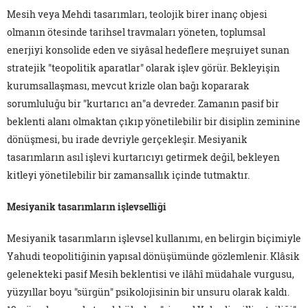
Mesih veya Mehdi tasarımları, teolojik birer inanç objesi
olmanın ötesinde tarihsel travmaları yöneten, toplumsal
enerjiyi konsolide eden ve siyâsal hedeflere meşruiyet sunan
stratejik "teopolitik aparatlar" olarak işlev görür. Bekleyişin
kurumsallaşması, mevcut krizle olan bağı kopararak
sorumluluğu bir "kurtarıcı an"a devreder. Zamanın pasif bir
beklenti alanı olmaktan çıkıp yönetilebilir bir disiplin zeminine
dönüşmesi, bu irade devriyle gerçekleşir. Mesiyanik
tasarımların asıl işlevi kurtarıcıyı getirmek değil, bekleyen
kitleyi yönetilebilir bir zamansallık içinde tutmaktır.
Mesiyanik tasarımların işlevselliği
Mesiyanik tasarımların işlevsel kullanımı, en belirgin biçimiyle
Yahudi teopolitiğinin yapısal dönüşümünde gözlemlenir. Klâsik
gelenekteki pasif Mesih beklentisi ve ilâhî müdahale vurgusu,
yüzyıllar boyu "sürgün" psikolojisinin bir unsuru olarak kaldı.