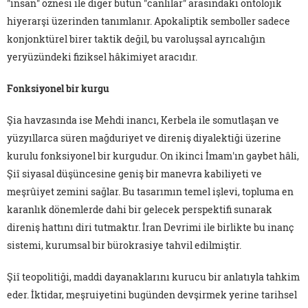
"insan" öznesi ile diğer bütün "canlılar" arasındaki ontolojik
hiyerarşi üzerinden tanımlanır. Apokaliptik semboller sadece
konjonktürel birer taktik değil, bu varoluşsal ayrıcalığın
yeryüzündeki fiziksel hâkimiyet aracıdır.
Fonksiyonel bir kurgu
Şia havzasında ise Mehdi inancı, Kerbela ile somutlaşan ve
yüzyıllarca süren mağduriyet ve direniş diyalektiği üzerine
kurulu fonksiyonel bir kurgudur. On ikinci İmam'ın gaybet hâli,
Şiî siyasal düşüncesine geniş bir manevra kabiliyeti ve
meşrûiyet zemini sağlar. Bu tasarımın temel işlevi, topluma en
karanlık dönemlerde dahi bir gelecek perspektifi sunarak
direniş hattını diri tutmaktır. İran Devrimi ile birlikte bu inanç
sistemi, kurumsal bir bürokrasiye tahvil edilmiştir.
Şiî teopolitiği, maddi dayanaklarını kurucu bir anlatıyla tahkim
eder. İktidar, meşruiyetini bugünden devşirmek yerine tarihsel