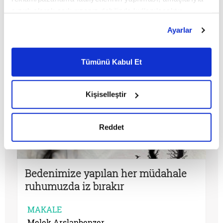
MAKALE
sınırlı olarak açık rızanız dahilinde kullanılacaktır.
Hüsrev Hatemi
Çerezlere ilişkin tercihlerinizi çerez paneli vasıtasıyla
Ayarlar
belirleyebilirsiniz. Çerezlere ilişkin detaylı bilgi için
Ayarlar butonuna tıklayabilir,
Çerez Bilgilendirme
Metnimizi ziyaret edebilirsiniz.
Tümünü Kabul Et
6698 sayılı Kişisel Verilerin Korunması Kanunu uyarınca
hazırlanmış olan İnternet Sitesi Aydınlatma Metnimizi
okumak ve sitemizi ziyaretiniz kapsamında
Kişiselleştir
gerçekleştirilen veri işleme faaliyetleri ile ilgili daha
detaylı bilgi almak için lütfen
tıklayınız.
Reddet
Bedenimize yapılan her müdahale
ruhumuzda iz bırakır
MAKALE
Melek Arslanbenzer