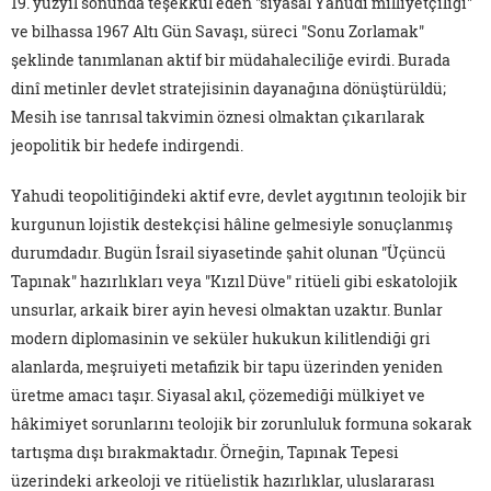
19. yüzyıl sonunda teşekkül eden "siyasal Yahudi milliyetçiliği"
ve bilhassa 1967 Altı Gün Savaşı, süreci "Sonu Zorlamak"
şeklinde tanımlanan aktif bir müdahaleciliğe evirdi. Burada
dinî metinler devlet stratejisinin dayanağına dönüştürüldü;
Mesih ise tanrısal takvimin öznesi olmaktan çıkarılarak
jeopolitik bir hedefe indirgendi.
Yahudi teopolitiğindeki aktif evre, devlet aygıtının teolojik bir
kurgunun lojistik destekçisi hâline gelmesiyle sonuçlanmış
durumdadır. Bugün İsrail siyasetinde şahit olunan "Üçüncü
Tapınak" hazırlıkları veya "Kızıl Düve" ritüeli gibi eskatolojik
unsurlar, arkaik birer ayin hevesi olmaktan uzaktır. Bunlar
modern diplomasinin ve seküler hukukun kilitlendiği gri
alanlarda, meşruiyeti metafizik bir tapu üzerinden yeniden
üretme amacı taşır. Siyasal akıl, çözemediği mülkiyet ve
hâkimiyet sorunlarını teolojik bir zorunluluk formuna sokarak
tartışma dışı bırakmaktadır. Örneğin, Tapınak Tepesi
üzerindeki arkeoloji ve ritüelistik hazırlıklar, uluslararası