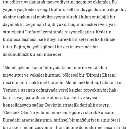
trajedilere yaslanarak mevcudiyetini geçmişe eklemler. Bu
yapıda yas, keder ve ağıt kültürü salt bir duygu durumu değildir;
aksine toplumsal mobilizasyonu sürekli kılan ontolojik bir
dayanaktır. Geçmişin trajik yükü, bugünün askerî ve siyâsî
stratejisini "kefaret" zemininde rasyonelleştirir. Kederin
kurumsallaşması ise kitleyi sürekli bir seferberlik hâlinde
tutar. Rejim, bu yolla güncel krizlerin üzerinde bir
dokunulmazlık alanı inşâ eder.
"Mehdi gelene kadar" dünyadaki her otorite vekâleten
mevcuttur ve vekâlet kurumu, bölgesel bir "Direniş Ekseni"
inşâ etmenin doktrinel harcıdır. Mehdi beklentisi, Lübnan'dan
Yemen'e uzanan coğrafyada yerel krizler, topyekûn bir hak-
batıl savaşı parantezine alınarak askerî ve siyâsî
konsolidasyon sağlar. Devletin stratejik derinlik arayışı,
"Gelecek Olan"ın yolunu temizleme görevi olarak kutsanır.
Buradaki araçsallaştırma, tarihsel bir mağduriyeti sınır ötesi
bir askerî mobilizasyonun itici gücüne dönüştürme başarısında