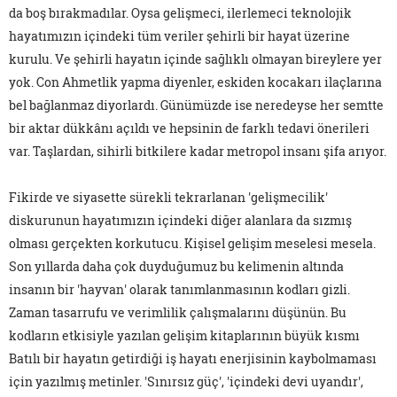
da boş bırakmadılar. Oysa gelişmeci, ilerlemeci teknolojik
hayatımızın içindeki tüm veriler şehirli bir hayat üzerine
kurulu. Ve şehirli hayatın içinde sağlıklı olmayan bireylere yer
yok. Con Ahmetlik yapma diyenler, eskiden kocakarı ilaçlarına
bel bağlanmaz diyorlardı. Günümüzde ise neredeyse her semtte
bir aktar dükkânı açıldı ve hepsinin de farklı tedavi önerileri
var. Taşlardan, sihirli bitkilere kadar metropol insanı şifa arıyor.
Fikirde ve siyasette sürekli tekrarlanan 'gelişmecilik'
diskurunun hayatımızın içindeki diğer alanlara da sızmış
olması gerçekten korkutucu. Kişisel gelişim meselesi mesela.
Son yıllarda daha çok duyduğumuz bu kelimenin altında
insanın bir 'hayvan' olarak tanımlanmasının kodları gizli.
Zaman tasarrufu ve verimlilik çalışmalarını düşünün. Bu
kodların etkisiyle yazılan gelişim kitaplarının büyük kısmı
Batılı bir hayatın getirdiği iş hayatı enerjisinin kaybolmaması
için yazılmış metinler. 'Sınırsız güç', 'içindeki devi uyandır',