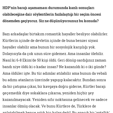
HDP'nin barajı aşamaması durumunda kanlı sonuçları
olabileceğine dair söylentilerin fazlalaştığı bir seçim öncesi
dönemden geçiyoruz. Siz ne düşünüyorsunuz bu konuda?
Bazı arkadaşlar birtakım romantik hayaller besliyor olabilirler.
Kürtlerin içinde de devletin içinde de buna benzer siyasi
hayaller olabilir ama bunun bir sosyolojik karşılığı yok.
Dolayısıyla da çok uzun süre gidemez. Ama insanlar ölebilir.
Nasıl ki 6-8 Ekim'de 50 kişi öldü. Geri dönüp sardığınız zaman
bandı niye öldü ki o kadar insan? Ne kazanıldı ki o iki günde?
Ama öldüler işte. Bu tür adımlar atılabilir ama bunun da vebali
bu adımı atanların üzerinde yapışıp kalacaktır. Bundan sonra
da bir çatışma çıkar, bir kavgaya doğru giderse, Kürtler barajı
geçemedik diye sokaklara çıkarsa, yeniden hiçbir şey
kazanılmayacak. Yeniden sıfır noktasına gelinecek ve sadece
insanlar ölmüş olacak. Ve bunu Kürtlere de, Türklere de
anlatabilmek bence artık hiç kolay değil. Bu apaçık bir 'aptallık'