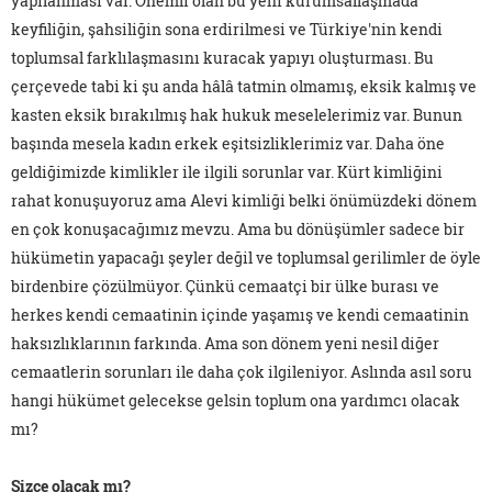
yapılanması var. Önemli olan bu yeni kurumsallaşmada
keyfiliğin, şahsiliğin sona erdirilmesi ve Türkiye'nin kendi
toplumsal farklılaşmasını kuracak yapıyı oluşturması. Bu
çerçevede tabi ki şu anda hâlâ tatmin olmamış, eksik kalmış ve
kasten eksik bırakılmış hak hukuk meselelerimiz var. Bunun
başında mesela kadın erkek eşitsizliklerimiz var. Daha öne
geldiğimizde kimlikler ile ilgili sorunlar var. Kürt kimliğini
rahat konuşuyoruz ama Alevi kimliği belki önümüzdeki dönem
en çok konuşacağımız mevzu. Ama bu dönüşümler sadece bir
hükümetin yapacağı şeyler değil ve toplumsal gerilimler de öyle
birdenbire çözülmüyor. Çünkü cemaatçi bir ülke burası ve
herkes kendi cemaatinin içinde yaşamış ve kendi cemaatinin
haksızlıklarının farkında. Ama son dönem yeni nesil diğer
cemaatlerin sorunları ile daha çok ilgileniyor. Aslında asıl soru
hangi hükümet gelecekse gelsin toplum ona yardımcı olacak
mı?
Sizce olacak mı?