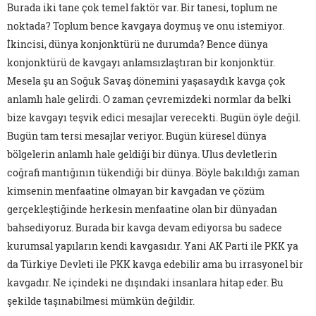
Burada iki tane çok temel faktör var. Bir tanesi, toplum ne
noktada? Toplum bence kavgaya doymuş ve onu istemiyor.
İkincisi, dünya konjonktürü ne durumda? Bence dünya
konjonktürü de kavgayı anlamsızlaştıran bir konjonktür.
Mesela şu an Soğuk Savaş dönemini yaşasaydık kavga çok
anlamlı hale gelirdi. O zaman çevremizdeki normlar da belki
bize kavgayı teşvik edici mesajlar verecekti. Bugün öyle değil.
Bugün tam tersi mesajlar veriyor. Bugün küresel dünya
bölgelerin anlamlı hale geldiği bir dünya. Ulus devletlerin
coğrafi mantığının tükendiği bir dünya. Böyle bakıldığı zaman
kimsenin menfaatine olmayan bir kavgadan ve çözüm
gerçekleştiğinde herkesin menfaatine olan bir dünyadan
bahsediyoruz. Burada bir kavga devam ediyorsa bu sadece
kurumsal yapıların kendi kavgasıdır. Yani AK Parti ile PKK ya
da Türkiye Devleti ile PKK kavga edebilir ama bu irrasyonel bir
kavgadır. Ne içindeki ne dışındaki insanlara hitap eder. Bu
şekilde taşınabilmesi mümkün değildir.