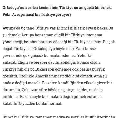
Ortadoğu'nun ezilen kesimi için Türkiye şu an güçlü bir örnek.
Peki, Avrupa nasıl bir Türkiye görüyor?
Avrupa'da üç tane Türkiye var. Birincisi, klasik siyasi bakış. Bu
şu demek; Avrupa her zaman güçlü bir Türkiye ister ama
yöneteceği, beraber hareket edeceği bir Türkiye de ister. Bu çok
doğal. Türkiye de Ortadoğu'yu böyle ister. Yani kimse
çevresinde çok güçsüz komşular istemez. Yeter ki
anlaşabildiğin ve beraber davranabildiğin komşu olsun.
Türkiye'nin dış politikası son dönemde çok başına buyruk
gözüktü. Özellikle Amerika'nın istediği gibi olmadı. Ama şu
anda o değişti mesela. Bu zaten kendiliğinden zikzak çizen bir
durumdur. Çok uzun süre böyle ne çatışma gider, ne de iş
birlikleri. Bazen böyle kırılmalara doğru gitmek zorunda
kalabilir. O yüzden bunlar normal.
İkinci bir Türkiye, tamamen medya ve popüler kültür üzerinden