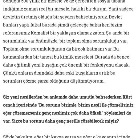
Sonuçta 500 yıllık bir mesele ve de gerçekten sosyal tabana
indiğimiz zaman reel bir mesele, hakiki bir durum. Yani sadece
devletin üretmiş olduğu bir şeyden bahsetmiyoruz. Devlet
bunları yaptı fakat burada şimdi geleceğe bakarken bizim
referansımız Kemalist bir yaklaşım olamaz zaten. Şu anda bir
sorumluluk var önümüzde, bir toplum olma sorumluluğu var.
Toplum olma sorumluluğunun da birçok katmanı var. Bu
katmanlardan bir tanesi bu kimlik meselesi. Burada da bence
daha eğitimli yeni kuşağın çok önemli bir fonksiyonu olacak.
Çünkü onların dışındaki daha eski kuşakların artık bu
sorunları çözme şansı olduğunu düşünmüyorum.
Siz yeni nesillerden bu anlamda daha umutlu bahsederken Kürt
cenah içerisinde "Bu sorunu bizimle, bizim nesil ile çözmelisiniz,
eğer çözemezseniz genç neslimiz çok daha öfkeli" söylemleri de
var. Sizce bu sorunu daha genç nesille çözebilecek miyiz?
Şöyle bakalım; eğer bir kavga varsa ve eğer o kavganın içinde