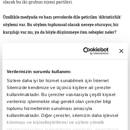
olarak bu iki grubun siyasi partileri.
Özellikle medyada ve bazı çevrelerde dile getirilen 'diktatörlük'
söylemi var. Bu söylem toplumsal olarak nereye oturuyor, bir
karşılığı var mı, ya da böyle düşünmeye iten sebepler neler?
Her şeyden önce tek bir kişinin söyleminin ve konuşmasının
herhangi bir sistemi diktatörlüğe veya otoriterliğe götürmesi
çok mantıklı bir önerme değil. Şu söylenebilir belki; bir kişi
konuşurken otoriter davranmış olabilir. Ama kim olursa olsun o
Verilerinizin sorumlu kullanımı
tek bir sözün, tek bir yaklaşımın, tek bir retoriğin Türkiye gibi
Sizlere daha iyi bir hizmet sunabilmek için İnternet
büyük bir ülkeyi, koca bir sistemi otoriter yaptığını söylemek
Sitemizde kendimize ve üçüncü kişilere ait çerezler
bana saçma geliyor. Dolayısıyla bunu bir siyasi propaganda
kullanılmaktadır. Bu çerezler vasıtasıyla çeşitli kişisel
aracı olarak karşı tarafın kullandığını kenara koyup geçelim.
verileriniz işlenmekte olup gerekli olan çerezler bilgi
Ama Türkiye'nin sisteminde otoriter nüvelerin, fonksiyonların
toplumu hizmetlerinin sunulması amacıyla
olmadığını söyleyemeyiz. Var ama bu karmaşık bir yapı. Yani
kullanılmaktadır. Diğer çerezler, sitemizin daha işlevsel
kılınması ve kişiselleştirilmesi ve sizlere yönelik
ne kadar otoriterlik görürseniz bu sistemin içinde AK Parti
reklam/pazarlama faaliyetlerinin yapılması, amaçlarıyla