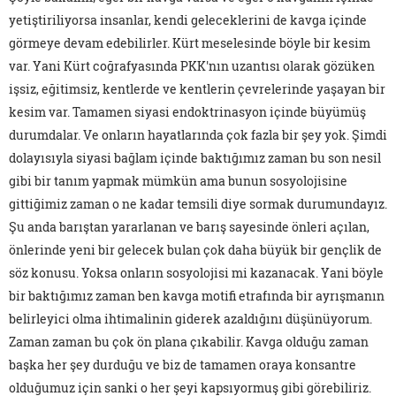
yetiştiriliyorsa insanlar, kendi geleceklerini de kavga içinde
görmeye devam edebilirler. Kürt meselesinde böyle bir kesim
var. Yani Kürt coğrafyasında PKK'nın uzantısı olarak gözüken
işsiz, eğitimsiz, kentlerde ve kentlerin çevrelerinde yaşayan bir
kesim var. Tamamen siyasi endoktrinasyon içinde büyümüş
durumdalar. Ve onların hayatlarında çok fazla bir şey yok. Şimdi
dolayısıyla siyasi bağlam içinde baktığımız zaman bu son nesil
gibi bir tanım yapmak mümkün ama bunun sosyolojisine
gittiğimiz zaman o ne kadar temsili diye sormak durumundayız.
Şu anda barıştan yararlanan ve barış sayesinde önleri açılan,
önlerinde yeni bir gelecek bulan çok daha büyük bir gençlik de
söz konusu. Yoksa onların sosyolojisi mi kazanacak. Yani böyle
bir baktığımız zaman ben kavga motifi etrafında bir ayrışmanın
belirleyici olma ihtimalinin giderek azaldığını düşünüyorum.
Zaman zaman bu çok ön plana çıkabilir. Kavga olduğu zaman
başka her şey durduğu ve biz de tamamen oraya konsantre
olduğumuz için sanki o her şeyi kapsıyormuş gibi görebiliriz.