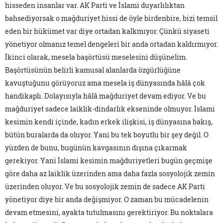
hisseden insanlar var. AK Parti ve İslami duyarlılıktan
bahsediyorsak o mağduriyet hissi de öyle birdenbire, bizi temsil
eden bir hükümet var diye ortadan kalkmıyor. Çünkü siyaseti
yönetiyor olmanız temel dengeleri bir anda ortadan kaldırmıyor.
İkinci olarak, mesela başörtüsü meselesini düşünelim.
Başörtüsünün belirli kamusal alanlarda özgürlüğüne
kavuştuğunu görüyoruz ama mesela iş dünyasında hâlâ çok
handikaplı. Dolayısıyla hâlâ mağduriyet devam ediyor. Ve bu
mağduriyet sadece laiklik-dindarlık ekseninde olmuyor. İslami
kesimin kendi içinde, kadın erkek ilişkisi, iş dünyasına bakış,
bütün buralarda da oluyor. Yani bu tek boyutlu bir şey değil. O
yüzden de bunu, bugünün kavgasının dışına çıkarmak
gerekiyor. Yani İslami kesimin mağduriyetleri bugün geçmişe
göre daha az laiklik üzerinden ama daha fazla sosyolojik zemin
üzerinden oluyor. Ve bu sosyolojik zemin de sadece AK Parti
yönetiyor diye bir anda değişmiyor. O zaman bu mücadelenin
devam etmesini, ayakta tutulmasını gerektiriyor. Bu noktalara