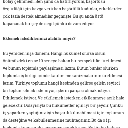
kolay gelinmedi. Ben şunu da hatırlıyorum, başörtüsü
özgürlüğü için kavga verirken başörtülü kadınlar, erkeklerden
çok fazla destek almadılar geçmişte. Bu şu anda üstü
kapanacak bir şey de değil çünkü devam ediyor.
Eklemek istediklerinizi alabilir miyiz?
Bu yeniden inşa dönemi. Hangi hükümet olursa olsun
önümüzdeki en az 10 seneye bakan bir perspektifin üretilmesi
ve bunun toplumla paylaşılması lazım. Bütün bunlar olurken
toplumla iş birliği içinde katılım mekanizmalarının üretilmesi
lazım. Türkiye toplumu hangi kesimden gelirse gelsin seyirci
bir toplum olmak istemiyor, işlerin parçası olmak istiyor.
Etkilemek istiyor. Ve etkilemek isterken etkilenmeye açık hale
gelecektir. Dolayısıyla bu hükümetler için iyi bir şeydir. Çünkü
iş yaparken yaptığınız işin başarılı kılınabilmesi için toplumun
da desteğine ve kabullenmesine muhtaçsınız. Bu da o işi
toplumla konuşarak yapmanızı gerektiriyor. Bu tür bir bakışa