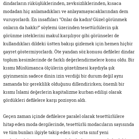
dindarların rüküşlüklerinden, zevksizliklerinden, kısaca
modadan hiç anlamadıkları ve anlayamayacaklarından dem
vuruyorlardı. En insaflıları "Onlar da kadın! Güzel görünmek
onların da hakkı!" söylemi üzerinden tesettürlülerin şık
görünme isteklerini makul karşılıyor gibi görünseler de
kullandıkları dildeki üstten bakışı gizlemek için hemen hiçbir
gayret göstermiyorlardı. Öte yandan söz konusu defileler dindar
toplum kesimlerinde de farklı değerlendirmelere konu oldu. Bir
kısmı Müslümanca ölçülerin gözetilmesi kaydıyla şık
giyinmenin sadece dinin izin verdiği bir durum değil aynı
zamanda bir gereklilik olduğunu dillendirirken; önemli bir
kısmı İslami değerlerin kapitalizme kurban edilişi olarak
gördükleri defilelere karşı pozisyon aldı.
Geçen zaman içinde defilelere paralel olarak tesettürlülere
hitap eden moda dergilerinde, tesettürlü modacıların sayısında
ve tüm bunları ilgiyle takip eden üst-orta sınıf yeni