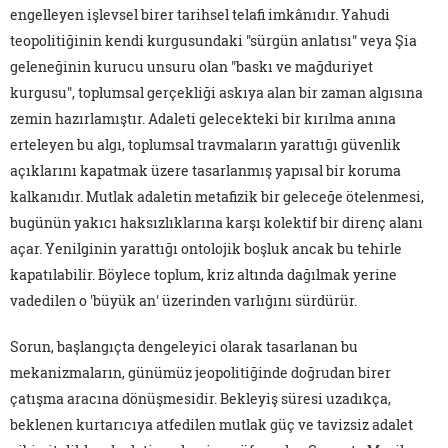
engelleyen işlevsel birer tarihsel telafi imkânıdır. Yahudi
teopolitiğinin kendi kurgusundaki "sürgün anlatısı" veya Şia
geleneğinin kurucu unsuru olan "baskı ve mağduriyet
kurgusu", toplumsal gerçekliği askıya alan bir zaman algısına
zemin hazırlamıştır. Adaleti gelecekteki bir kırılma anına
erteleyen bu algı, toplumsal travmaların yarattığı güvenlik
açıklarını kapatmak üzere tasarlanmış yapısal bir koruma
kalkanıdır. Mutlak adaletin metafizik bir geleceğe ötelenmesi,
bugünün yakıcı haksızlıklarına karşı kolektif bir direnç alanı
açar. Yenilginin yarattığı ontolojik boşluk ancak bu tehirle
kapatılabilir. Böylece toplum, kriz altında dağılmak yerine
vadedilen o 'büyük an' üzerinden varlığını sürdürür.
Sorun, başlangıçta dengeleyici olarak tasarlanan bu
mekanizmaların, günümüz jeopolitiğinde doğrudan birer
çatışma aracına dönüşmesidir. Bekleyiş süresi uzadıkça,
beklenen kurtarıcıya atfedilen mutlak güç ve tavizsiz adalet