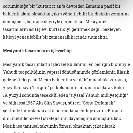
sorumluluğu bir "kurtarıcı an"a devreder. Zamanın pasif bir
beklenti alanı olmaktan çıkıp yönetilebilir bir disiplin zeminine
dönüşmesi, bu irade devriyle gerçekleşir. Mesiyanik
tasarımların asıl işlevi kurtarıcıyı getirmek değil, bekleyen
kitleyi yönetilebilir bir zamansallık içinde tutmaktır.
Mesiyanik tasarımların işlevselliği
Mesiyanik tasarımların işlevsel kullanımı, en belirgin biçimiyle
Yahudi teopolitiğinin yapısal dönüşümünde gözlemlenir. Klâsik
gelenekteki pasif Mesih beklentisi ve ilâhî müdahale vurgusu,
yüzyıllar boyu "sürgün" psikolojisinin bir unsuru olarak kaldı.
19. yüzyıl sonunda teşekkül eden "siyasal Yahudi milliyetçiliği"
ve bilhassa 1967 Altı Gün Savaşı, süreci "Sonu Zorlamak"
şeklinde tanımlanan aktif bir müdahaleciliğe evirdi. Burada
dinî metinler devlet stratejisinin dayanağına dönüştürüldü;
Mesih ise tanrısal takvimin öznesi olmaktan çıkarılarak