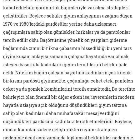
kabul edilebilir görünürlük biçimleriyle var olma stratejileri
geliştirdiler. Böylece seküler giyim anlayışının uzağına düşen
1970 ve 1980'lerdeki pardösüler yerine daha uzlaşmacı
çağrışımlara sahip olan gömlekler, hırkalar ya da pantolonlar
tercih edilir oldu. Başörtüsüne yönelik ön yargıları giderme
bağlamında zımni bir ikna çabasının hissedildiği bu yeni tarz
giyim kuşam anlayışı zamanla çalışma hayatında var olmak
isteyen başörtülü kadınların giyim tercihlerini belirler hale
geldi. Nitekim bugün çalışan başörtülü kadınların çok küçük
bir kısmı pardösü giyinmekte; çoğunluğu ceket etek, pantolon
ceket ya da gömlek kombinlerini tercih etmektedir. Bu tercihte
belirleyici olan önemli bir diğer etken ise, işverenlerin modern
hayatla uzlaşıya açık olduğunu düşündükleri giyim tarzına
sahip olan kadınları daha muhafazakâr mesaj verdiğini
düşündükleri pardösülü kadınlara tercih etmeleridir. Böylece,
dindar kadınlar sadece geliştirdikleri uyum stratejileri
nedeniyle değil aynı zamanda toplumsal beklentiler nedeniyle