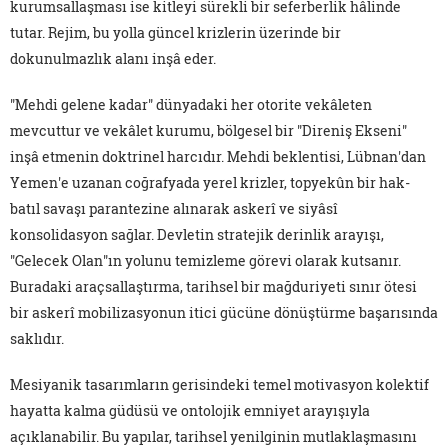
kurumsallaşması ise kitleyi sürekli bir seferberlik hâlinde
tutar. Rejim, bu yolla güncel krizlerin üzerinde bir
dokunulmazlık alanı inşâ eder.
"Mehdi gelene kadar" dünyadaki her otorite vekâleten
mevcuttur ve vekâlet kurumu, bölgesel bir "Direniş Ekseni"
inşâ etmenin doktrinel harcıdır. Mehdi beklentisi, Lübnan'dan
Yemen'e uzanan coğrafyada yerel krizler, topyekûn bir hak-
batıl savaşı parantezine alınarak askerî ve siyâsî
konsolidasyon sağlar. Devletin stratejik derinlik arayışı,
"Gelecek Olan"ın yolunu temizleme görevi olarak kutsanır.
Buradaki araçsallaştırma, tarihsel bir mağduriyeti sınır ötesi
bir askerî mobilizasyonun itici gücüne dönüştürme başarısında
saklıdır.
Mesiyanik tasarımların gerisindeki temel motivasyon kolektif
hayatta kalma güdüsü ve ontolojik emniyet arayışıyla
açıklanabilir. Bu yapılar, tarihsel yenilginin mutlaklaşmasını