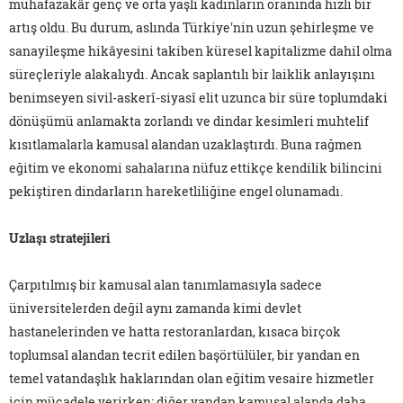
muhafazakâr genç ve orta yaşlı kadınların oranında hızlı bir
artış oldu. Bu durum, aslında Türkiye'nin uzun şehirleşme ve
sanayileşme hikâyesini takiben küresel kapitalizme dahil olma
süreçleriyle alakalıydı. Ancak saplantılı bir laiklik anlayışını
benimseyen sivil-askerî-siyasî elit uzunca bir süre toplumdaki
dönüşümü anlamakta zorlandı ve dindar kesimleri muhtelif
kısıtlamalarla kamusal alandan uzaklaştırdı. Buna rağmen
eğitim ve ekonomi sahalarına nüfuz ettikçe kendilik bilincini
pekiştiren dindarların hareketliliğine engel olunamadı.
Uzlaşı stratejileri
Çarpıtılmış bir kamusal alan tanımlamasıyla sadece
üniversitelerden değil aynı zamanda kimi devlet
hastanelerinden ve hatta restoranlardan, kısaca birçok
toplumsal alandan tecrit edilen başörtülüler, bir yandan en
temel vatandaşlık haklarından olan eğitim vesaire hizmetler
için mücadele verirken; diğer yandan kamusal alanda daha