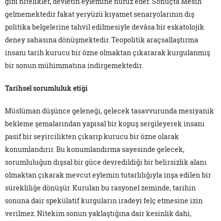
gibi nitelikler, devletin eylemine nüfuz eder. Sonuçta Mesih
gelmemektedir fakat yeryüzü kıyamet senaryolarının dış
politika belgelerine tahvil edilmesiyle devâsa bir eskatolojik
deney sahasına dönüşmektedir. Teopolitik araçsallaştırma
insanı tarih kurucu bir özne olmaktan çıkararak kurgulanmış
bir sonun mühimmatına indirgemektedir.
Tarihsel sorumluluk etiği
Müslüman düşünce geleneği, gelecek tasavvurunda mesiyanik
bekleme şemalarından yapısal bir kopuş sergileyerek insanı
pasif bir seyircilikten çıkarıp kurucu bir özne olarak
konumlandırır. Bu konumlandırma sayesinde gelecek,
sorumluluğun dışsal bir güce devredildiği bir belirsizlik alanı
olmaktan çıkarak mevcut eylemin tutarlılığıyla inşa edilen bir
sürekliliğe dönüşür. Kurulan bu rasyonel zeminde, tarihin
sonuna dair spekülatif kurguların iradeyi felç etmesine izin
verilmez. Nitekim sonun yaklaştığına dair kesinlik dahi,