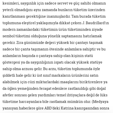
kesimleri, saygınlık için sadece servet ve güç sahibi olmanın
yeterli olmadığını aynı zamanda bunların tüketim üzerinden
kanıtlanması gerektiğine inanmışlardır. Tam burada tüketim
toplumuna eleştirel yaklaşımıyla dikkat çeken J. Baudrillard'ın
modern zamanlardaki tüketimin ürün tüketiminden ziyade
sembol tüketimi olduğuna yönelik saptamasını hatırlamak
gerekir. Zira günümüzde değeri yüksek bir çantayı taşımak
sadece bir çanta taşımanın ötesinde anlamlara sahiptir ve bu
anlamların başında o çantaya sahip olan kişinin statü
göstergesi ya da saygınlığının ispatı olacak yüksek statüye
sahip olma arzusu gelir. Bu arzu, tüketim toplumunda öyle
şiddetli hale gelir ki üst sınıf markaların ürünlerini satın
alabilmek için cüzi miktarlardaki maaşlarını biriktirenlere ya
da öğlen yemeğinden feragat edenlere rastlanıldığı gibi doğal
afetler sonrası gelen yardımları temel ihtiyaçlara değil de lüks
tüketime harcayanlara bile rastlamak mümkün olur. (Medyaya
yansıyan haberlere göre ABD'deki Katrina kasırgasından sonra