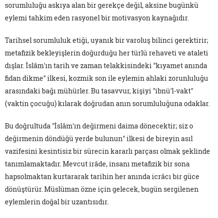
sorumluluğu askıya alan bir gerekçe değil, aksine bugünkü
eylemi tahkim eden rasyonel bir motivasyon kaynağıdır.
Tarihsel sorumluluk etiği, uyanık bir varoluş bilinci gerektirir;
metafizik bekleyişlerin doğurduğu her türlü rehaveti ve ataleti
dışlar. İslâm'ın tarih ve zaman telakkisindeki "kıyamet anında
fidan dikme" ilkesi, kozmik son ile eylemin ahlaki zorunluluğu
arasındaki bağı mühürler. Bu tasavvur, kişiyi "ibnü'l-vakt"
(vaktin çocuğu) kılarak doğrudan anın sorumluluğuna odaklar.
Bu doğrultuda "İslâm'ın değirmeni daima dönecektir; siz o
değirmenin döndüğü yerde bulunun" ilkesi de bireyin asıl
vazifesini kesintisiz bir sürecin kararlı parçası olmak şeklinde
tanımlamaktadır. Mevcut irâde, insanı metafizik bir sona
hapsolmaktan kurtararak tarihin her anında icrâcı bir güce
dönüştürür. Müslüman özne için gelecek, bugün sergilenen
eylemlerin doğal bir uzantısıdır.