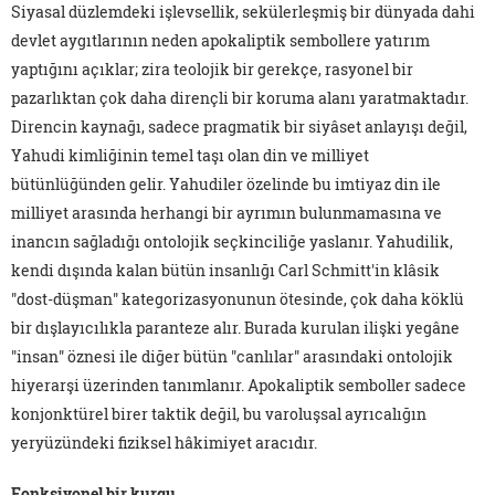
Siyasal düzlemdeki işlevsellik, sekülerleşmiş bir dünyada dahi
devlet aygıtlarının neden apokaliptik sembollere yatırım
yaptığını açıklar; zira teolojik bir gerekçe, rasyonel bir
pazarlıktan çok daha dirençli bir koruma alanı yaratmaktadır.
Direncin kaynağı, sadece pragmatik bir siyâset anlayışı değil,
Yahudi kimliğinin temel taşı olan din ve milliyet
bütünlüğünden gelir. Yahudiler özelinde bu imtiyaz din ile
milliyet arasında herhangi bir ayrımın bulunmamasına ve
inancın sağladığı ontolojik seçkinciliğe yaslanır. Yahudilik,
kendi dışında kalan bütün insanlığı Carl Schmitt'in klâsik
"dost-düşman" kategorizasyonunun ötesinde, çok daha köklü
bir dışlayıcılıkla paranteze alır. Burada kurulan ilişki yegâne
"insan" öznesi ile diğer bütün "canlılar" arasındaki ontolojik
hiyerarşi üzerinden tanımlanır. Apokaliptik semboller sadece
konjonktürel birer taktik değil, bu varoluşsal ayrıcalığın
yeryüzündeki fiziksel hâkimiyet aracıdır.
Fonksiyonel bir kurgu