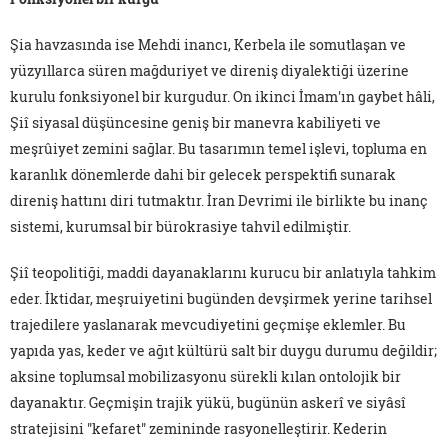
Şia havzasında ise Mehdi inancı, Kerbela ile somutlaşan ve
yüzyıllarca süren mağduriyet ve direniş diyalektiği üzerine
kurulu fonksiyonel bir kurgudur. On ikinci İmam'ın gaybet hâli,
Şiî siyasal düşüncesine geniş bir manevra kabiliyeti ve
meşrûiyet zemini sağlar. Bu tasarımın temel işlevi, topluma en
karanlık dönemlerde dahi bir gelecek perspektifi sunarak
direniş hattını diri tutmaktır. İran Devrimi ile birlikte bu inanç
sistemi, kurumsal bir bürokrasiye tahvil edilmiştir.
Şiî teopolitiği, maddi dayanaklarını kurucu bir anlatıyla tahkim
eder. İktidar, meşruiyetini bugünden devşirmek yerine tarihsel
trajedilere yaslanarak mevcudiyetini geçmişe eklemler. Bu
yapıda yas, keder ve ağıt kültürü salt bir duygu durumu değildir;
aksine toplumsal mobilizasyonu sürekli kılan ontolojik bir
dayanaktır. Geçmişin trajik yükü, bugünün askerî ve siyâsî
stratejisini "kefaret" zemininde rasyonelleştirir. Kederin