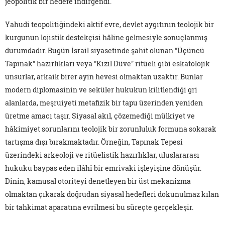
jeopolitik bir hedefe indirgendi.
Yahudi teopolitiğindeki aktif evre, devlet aygıtının teolojik bir
kurgunun lojistik destekçisi hâline gelmesiyle sonuçlanmış
durumdadır. Bugün İsrail siyasetinde şahit olunan "Üçüncü
Tapınak" hazırlıkları veya "Kızıl Düve" ritüeli gibi eskatolojik
unsurlar, arkaik birer ayin hevesi olmaktan uzaktır. Bunlar
modern diplomasinin ve seküler hukukun kilitlendiği gri
alanlarda, meşruiyeti metafizik bir tapu üzerinden yeniden
üretme amacı taşır. Siyasal akıl, çözemediği mülkiyet ve
hâkimiyet sorunlarını teolojik bir zorunluluk formuna sokarak
tartışma dışı bırakmaktadır. Örneğin, Tapınak Tepesi
üzerindeki arkeoloji ve ritüelistik hazırlıklar, uluslararası
hukuku baypas eden ilâhî bir emrivaki işleyişine dönüşür.
Dinin, kamusal otoriteyi denetleyen bir üst mekanizma
olmaktan çıkarak doğrudan siyasal hedefleri dokunulmaz kılan
bir tahkimat aparatına evrilmesi bu süreçte gerçekleşir.