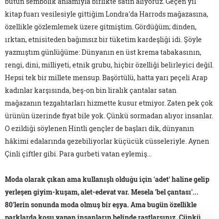
bütün sembolik anlamıyla birlikte satın alıyoruz. Geçen yıl
kitap fuarı vesilesiyle gittiğim Londra'da Harrods mağazasına,
özellikle gözlemlemek üzere gitmiştim. Gördüğüm; dinden,
ırktan, etnisiteden bağımsız bir tüketim kardeşliği idi. Şöyle
yazmıştım günlüğüme: Dünyanın en üst krema tabakasının,
rengi, dini, milliyeti, etnik grubu, hiçbir özelliği belirleyici değil.
Hepsi tek bir millete mensup. Başörtülü, hatta yarı peçeli Arap
kadınlar karşısında, beş-on bin liralık çantalar satan
mağazanın tezgahtarları hizmette kusur etmiyor. Zaten pek çok
ürünün üzerinde fiyat bile yok. Çünkü sormadan alıyor insanlar.
O ezildiği söylenen Hintli gençler de başları dik, dünyanın
hâkimi edalarında gezebiliyorlar küçücük cüsseleriyle. Aynen
Çinli çiftler gibi. Para gurbeti vatan eylemiş...
Moda olarak çıkan ama kullanışlı olduğu için 'adet' haline gelip
yerleşen giyim-kuşam, alet-edevat var. Mesela 'bel çantası'...
80'lerin sonunda moda olmuş bir eşya. Ama bugün özellikle
parklarda koşu yapan insanların belinde rastlarsınız. Çünkü