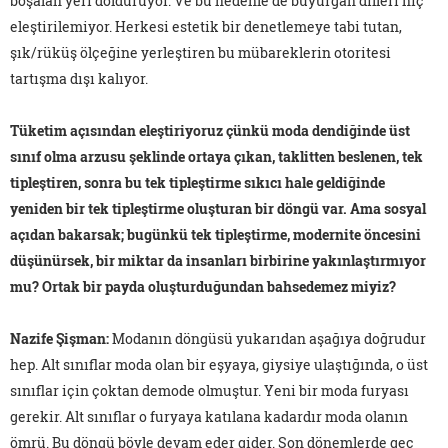
boşalan yeri dolduruyor. Ve bu nedenle de buyurgan dilleri hiç
eleştirilemiyor. Herkesi estetik bir denetlemeye tabi tutan,
şık/rüküş ölçeğine yerleştiren bu mübareklerin otoritesi
tartışma dışı kalıyor.
Tüketim açısından eleştiriyoruz çünkü moda dendiğinde üst
sınıf olma arzusu şeklinde ortaya çıkan, taklitten beslenen, tek
tipleştiren, sonra bu tek tipleştirme sıkıcı hale geldiğinde
yeniden bir tek tipleştirme oluşturan bir döngü var. Ama sosyal
açıdan bakarsak; bugünkü tek tipleştirme, modernite öncesini
düşünürsek, bir miktar da insanları birbirine yakınlaştırmıyor
mu? Ortak bir payda oluşturduğundan bahsedemez miyiz?
Nazife Şişman
:
Modanın döngüsü yukarıdan aşağıya doğrudur
hep. Alt sınıflar moda olan bir eşyaya, giysiye ulaştığında, o üst
sınıflar için çoktan demode olmuştur. Yeni bir moda furyası
gerekir. Alt sınıflar o furyaya katılana kadardır moda olanın
ömrü. Bu döngü böyle devam eder gider. Son dönemlerde geç