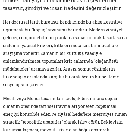
tetikler. Dünyayı bir bekleme odasına çeviren her
tasavvur, şimdiyi ve insan iradesini değersizleştirir.
Her doğrusal tarih kurgusu, kendi içinde bu akışı kesintiye
uğratacak bir "kopuş" arzusunu barındırır. Modern zihniyet
geleceği öngörülebilir bir planlama sahası olarak tasarlasa da
sistemin yapısal krizleri, kitleleri metafizik bir müdahale
arayışına yöneltir. Zamanın bir kurtuluş vaadiyle
anlamlandırılması, toplumları kriz anlarında "olağanüstü
müdahaleler" aramaya zorlar. Arayış, somut çözümlerin
tükendiği o gri alanda karşılık bularak özgün bir bekleme
sosyolojisi inşâ eder.
Mesih veya Mehdi tasarımları, teolojik birer inanç objesi
olmanın ötesinde tarihsel travmaları yöneten, toplumsal
enerjiyi konsolide eden ve siyâsal hedeflere meşruiyet sunan
stratejik "teopolitik aparatlar" olarak işlev görür. Bekleyişin
kurumsallaşması, mevcut krizle olan bağı kopararak