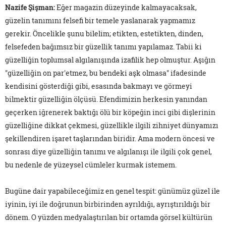
Nazife Şişman
:
Eğer magazin düzeyinde kalmayacaksak,
güzelin tanımını felsefi bir temele yaslanarak yapmamız
gerekir. Öncelikle şunu bilelim; etikten, estetikten, dinden,
felsefeden bağımsız bir güzellik tanımı yapılamaz. Tabii ki
güzelliğin toplumsal algılanışında izafilik hep olmuştur. Aşığın
"güzelliğin on par'etmez, bu bendeki aşk olmasa" ifadesinde
kendisini gösterdiği gibi, esasında bakmayı ve görmeyi
bilmektir güzelliğin ölçüsü. Efendimizin herkesin yanından
geçerken iğrenerek baktığı ölü bir köpeğin inci gibi dişlerinin
güzelliğine dikkat çekmesi, güzellikle ilgili zihniyet dünyamızı
şekillendiren işaret taşlarından biridir. Ama modern öncesi ve
sonrası diye güzelliğin tanımı ve algılanışı ile ilgili çok genel,
bu nedenle de yüzeysel cümleler kurmak istemem.
Bugüne dair yapabileceğimiz en genel tespit: günümüz güzel ile
iyinin, iyi ile doğrunun birbirinden ayrıldığı, ayrıştırıldığı bir
dönem. O yüzden medyalaştırılan bir ortamda görsel kültürün