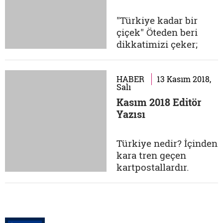
olmasına rağmen
içinden çıktığı millete
"Türkiye kadar bir
ve kültüre
çiçek" Öteden beri
yabancılaşmamış bir
dikkatimizi çeker;
aydın olması....
köşe yazılarınızda ne
zaman vatan
sevgisinden söz
HABER
13 Kasım 2018,
Salı
edecek olsanız, Ziya
Kasım 2018 Editör
Osman Saba şiirlerini
Yazısı
işaret edersiniz.
Özellikle de "iyilik"
şiirine vurgu
Türkiye nedir? İçinden
yaparsınız. Bu tutum
kara tren geçen
alışıldık olanın
kartpostallardır.
dışında kalıyor...
Geyikli kilimlerin
asıldığı odalardır.
Mevlit ve Yasin
okunan, üzerine