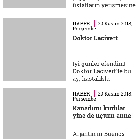
üstatların yetişmesine
vesile olan Saatçi
Dede namıyla meşhur
HABER
29 Kasım 2018,
Ahmed Eflâkî'nin
Perşembe
dervişlikten saatçiliğe
Doktor Lacivert
geçişi nasıl oldu?
Eflâkî, saat
yapımındaki estetik
Iyi günler efendim!
arayışları esnasında
Doktor Lacivert'te bu
nelerle karşılaştı?
ay; hastalıkla
Strateji oyunlarının...
kazanılan, tatlı bir
kazanç olan "sekonder
HABER
29 Kasım 2018,
Perşembe
kazanç" ve son
Kanadımı kırdılar
zamanlarda gündemi
yine de uçtum anne!
oldukça fazla meşgul
eden "mide küçültme
ameliyatları" var.
Arjantin'in Buenos
Bakalım hastalıklarını