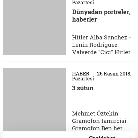
Pazartesi
alarak sürdürmüştü.
Dünyadan portreler,
Kemal Tahir'in devlete
haberler
bakışı, devletin insana
bakışından farksızdı.
Belki de bundandır, iki
Hitler Alba Sanchez -
büyük eseri de insan-
Lenin Rodriguez
devlet ilişkisinin...
Valverde "Cici" Hitler
geri döndü Peru
Peru'nun Yugar
kentinde geçen ay
HABER
26 Kasım 2018,
Pazartesi
yapılan yerel
3 sütun
seçimlerde oy
verenler seçim
pusulasında Hitler ve
Lenin adlarıyla
Mehmet Öztekin
karşılaştı. Üstelik
Gramofon tamircisi
adaylardan Hitler
Gramofon Ben her
oldukça iddialıydı....
usta gibi işini yapan