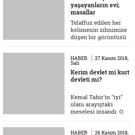
yaşayanların evi;
harika icracılar…
masallar
1934'te Türk müziği
yasaklandı ama bir
Telaffuz edilen her
cevher asla uzun süre
kelimenin zihnimize
gömülü...
düşen bir görüntüsü
vardır. Bu
kelimelerden bazıları
belirsizken, bir kısmı
HABER
27 Kasım 2018,
Salı
berraktır. Masal
Kerim devlet mi kurt
sözcüğünün benim
devleti mi?
zihnimdeki yansıması
ete kemiğe bürünmüş
bir hâlde. Bu resim, ne
Kemal Tahir'in "iyi"
Binbir Gece'nin
olanı arayıştaki
Şehrazad'ının yüzü,
meselesi insandı. O
ne...
düşünce hayatında
yaptığı bütün
eleştirileri insanı esas
HABER
26 Kasım 2018,