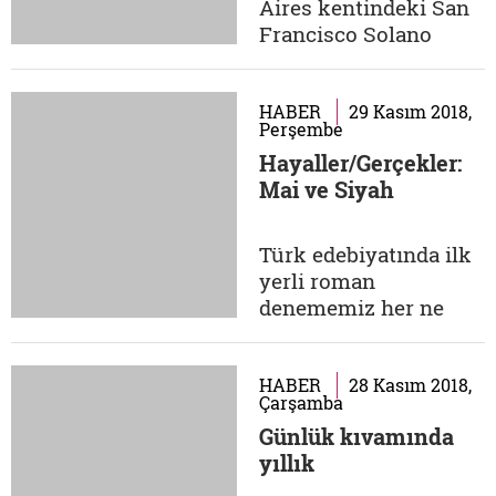
Aires kentindeki San
bahane ederek ilgi
Francisco Solano
bekleyen insanlar ne...
Caddesi ile
Türkiye'nin Ağrı
ilindeki Diyadin
HABER
29 Kasım 2018,
Perşembe
ilçesine bağlı
Hayaller/Gerçekler:
Günbuldu köyü
Mai ve Siyah
arasında nasıl bir bağ
olabilir? Aralarında
neredeyse 40 sene
Türk edebiyatında ilk
olan acıklı iki
yerli roman
öykünün farklı
denememiz her ne
kahramanları ve
kadar Taaşşuk-ı Talat
onların futbol
ve Fitnat ve ilk realist
aşkıdır...
roman örneğimiz
HABER
28 Kasım 2018,
Çarşamba
Araba Sevdası olarak
Günlük kıvamında
bilinse de aslında ilk
yıllık
romanımız, Batılı
anlamda ilk