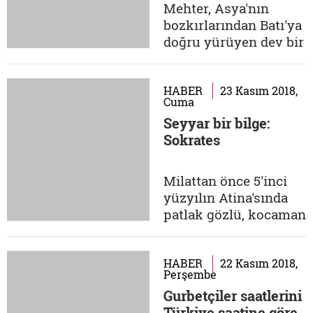
Nizam-ı Âlem!
Mehter, Asya'nın
yeryüzü artık eskisi
bozkırlarından Batı'ya
gibi olmasın istediler
doğru yürüyen dev bir
ve sürdüler...
ordunun sesidir.
Savaşa bile bir ahenk
ve musiki katabilen
HABER
23 Kasım 2018,
Cuma
eski dünyanın
Seyyar bir bilge:
yiğitlerinin
Sokrates
coşkusudur. Bu ilk
askeri bando takımı
Orta Asya'nın güçlü
Milattan önce 5'inci
devletlerinden
yüzyılın Atina'sında
Hunlardan beri bilinir.
patlak gözlü, kocaman
Anadolu'nun...
ağızlı, büyük burunlu,
giyinmekten ziyade
örtünmeyi tercih
HABER
22 Kasım 2018,
Perşembe
eden, her mevsim ince
Gurbetçiler saatlerini
entari giyen ve
Türkiye saatine göre