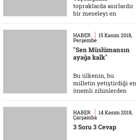
grup Türk kitlesi Orta
topraklarda asırlardır
Avrupa'da devlet
bir meseleyi en
kurarken,...
kestirme yoldan
anlatmak, bazen
gülmek daha çok
HABER
15 Kasım 2018,
Perşembe
düşünmek ve
"Sen Müslümansın
öğrenmek
ayağa kalk"
istediğimizde kime
başvururuz? Hiç
kuşkusuz artık
Bu ülkenin, bu
şöhreti ülke sınırlarını
milletin yetiştirdiği en
çoktan aşmış olan
önemli zihinlerden
Nasreddin Hoca'ya!
biri olan Prof. Dr.
Nasreddin Hoca
Teoman Duralı'nın
kimdir, ne...
önemli özelliklerinden
HABER
14 Kasım 2018,
Çarşamba
biri felsefe alanında
3 Soru 3 Cevap
yaşayan en yetkin
otoritelerden biri