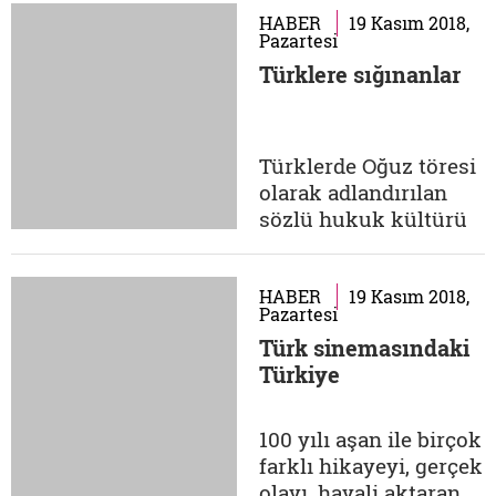
vatan edinmiş bizlerle
HABER
19 Kasım 2018,
Pazartesi
de sınırlı değil. Tarihi,
Türklere sığınanlar
gelenekleri, değerleri,
töreleri, kültürü,
efsaneleri, unsurları,
kahramanlıkları,
Türklerde Oğuz töresi
zenginlikleri,
olarak adlandırılan
konumu,...
sözlü hukuk kültürü
sosyal hayatı
belirleyen temel
dinamiklerden biriydi.
HABER
19 Kasım 2018,
Pazartesi
Misafirperverlik,
Türk sinemasındaki
kendine sığınanı
Türkiye
koruma-kollama ne
pahasına olursa olsun
görev addedilir,
100 yılı aşan ile birçok
mazlumun zalime
farklı hikayeyi, gerçek
teslim edilmeyeceği
olayı, hayali aktaran