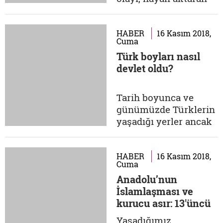
gibi müdafaa...
Türk sineması bu
toprakların sesi oldu.
İlk haber filmlerinden
HABER
16 Kasım 2018,
Cuma
kurmacalara, sesli
Türk boyları nasıl
filmlerin renkli
devlet oldu?
filmlere,
melodramlardan
fanstakik denemelere,
Tarih boyunca ve
arabeskten komediye
günümüzde Türklerin
binlerce film
yaşadığı yerler ancak
gösterildi...
üç kıta ile ifade
edilmektedir.
Birbirinden farklı
HABER
16 Kasım 2018,
Cuma
iklimler, farklı
Anadolu’nun
topraklar tarihimizin
İslamlaşması ve
başlangıcından
kurucu asır: 13'üncü
itibaren milletimize ev
yüzyıl
sahipliği yaptı. Bir
Yaşadığımız