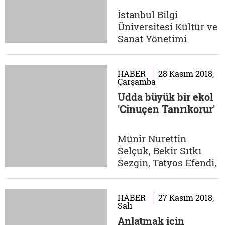
romanımız Halit Ziya
İstanbul Bilgi
Uşaklıgil'in Aşk-ı
Üniversitesi Kültür ve
Memnu adlı eseridir.
Sanat Yönetimi
Ahmet Hamdi...
Araştırma Merkezi
tarafından hazırlanan
2018 Kültür Politikası
HABER
28 Kasım 2018,
Çarşamba
Yıllığı geçtiğimiz
Udda büyük bir ekol
günlerde İletişim
'Cinuçen Tanrıkorur'
Yayınları tarafından
yayımlandı. Bilgi
Üniversitesi'nin kendi
Münir Nurettin
yayınevi varken bu
Selçuk, Bekir Sıtkı
yıllığın başka bir
Sezgin, Tatyos Efendi,
yayınevi...
Safiye Ayla, Melihat
Gülses… Bir yanda
harika güftekârlar, bir
HABER
27 Kasım 2018,
Salı
yanda harika
Anlatmak için
bestekârlar, bir yanda