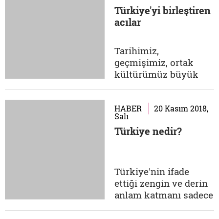
aklınızda belli bir
Türkiye'yi birleştiren
topluluk, ilgili bir
acılar
coğrafi saha veya
kültürel birikimin
karşılık bulduğu
Tarihimiz,
kişiler/eserler/dönemle
geçmişimiz, ortak
aklınıza gelir. Bu
kültürümüz büyük
kelimeler...
başarılar, şanlı
zaferler, yüce değerler,
abidevi eserlerle dolu.
HABER
20 Kasım 2018,
Salı
Ancak bizi biz yapan
Türkiye nedir?
değerler bunlardan
ibaret değil. Ortak
acılar, felaketler,
bozgunlar, kimi
Türkiye'nin ifade
zaman yok olmanın
ettiği zengin ve derin
kıyısına getiren
anlam katmanı sadece
facialar da en...
bu topraklar üzerinde
yaşayan ve Türkiye'yi