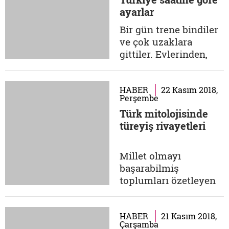
ayakları çıplak
ayarlar
dolaşan bir adam
yaşıyordu. Dışarıdan
Bir gün trene bindiler
fazlasıyla sefil
ve çok uzaklara
görünen bu adam,
gittiler. Evlerinden,
hakikatin...
çocuklarından,
sevdiklerinden çok
uzaklara... Hiç
HABER
22 Kasım 2018,
Perşembe
anlamadıkları bir dil,
Türk mitolojisinde
hiç görmedikleri bir
türeyiş rivayetleri
kültürün içine
düşüverdiler. Ne için
katlanırdı ki insan
Millet olmayı
buna? Elbette ekmek
başarabilmiş
parası için. Çoluk
toplumları özetleyen
çocuğu,...
bazı anahtar kelimeler
vardır. O sözcük
geçtiği vakit sizin
HABER
21 Kasım 2018,
Çarşamba