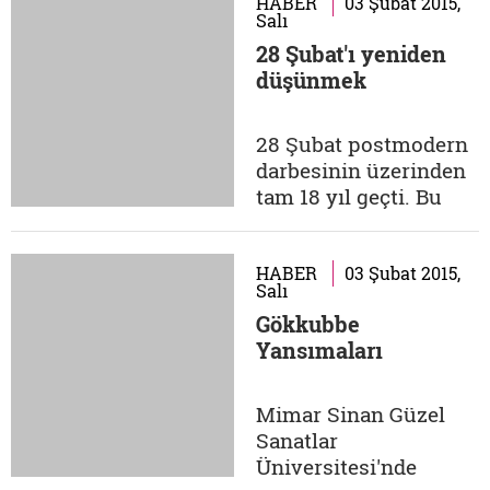
film afişi gelir. 1980'li
HABER
03 Şubat 2015,
Salı
yıllara ait,
28 Şubat'ı yeniden
serseriliklerini şiddet
düşünmek
ve canavarlığa
dönüştüren Amerikalı
lise öğrencilerini
28 Şubat postmodern
anlatan bir film: İnsan
darbesinin üzerinden
Değildiler. Ön yargılı,...
tam 18 yıl geçti. Bu
yazımda, 28 Şubat
dönemiyle ilgili
kişisel
HABER
03 Şubat 2015,
Salı
değerlendirmelerimi
Gökkubbe
bulacaksınız. Soğuk
Yansımaları
savaş bitmeden evvel,
iki kutuplu dünyada
güç odaklarından
Mimar Sinan Güzel
birinin çökeceği
Sanatlar
anlaşılmaya
Üniversitesi'nde
başlamıştı. O