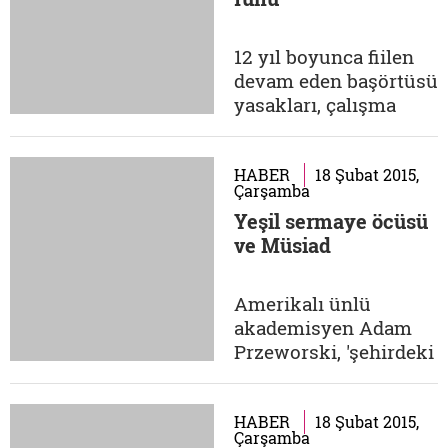
Aczmendi lideri
Müslüm Gündüz ile
'sahte tarikatçıların
12 yıl boyunca fiilen
kurbanı olan genç
devam eden başörtüsü
kadın' Fadime
yasakları, çalışma
Şahin'in...
hayatında,
memuriyette, kamusal
ve özel alanda pek çok
HABER
18 Şubat 2015,
Çarşamba
mağduriyete sebep
Yeşil sermaye öcüsü
oldu. Yasaklar,
ve Müsiad
başörtülü kadınlar
açısından hizmetlere,
kaynaklara ve
Amerikalı ünlü
imkânlara ulaşma
akademisyen Adam
açısından ciddi bir
Przeworski, 'şehirdeki
eşitsizlikle
tek oyun' demokrasi
sonuçlandı.
oluncaya dek
Demokrasi...
demokrasi
HABER
18 Şubat 2015,
Çarşamba
serüveninin