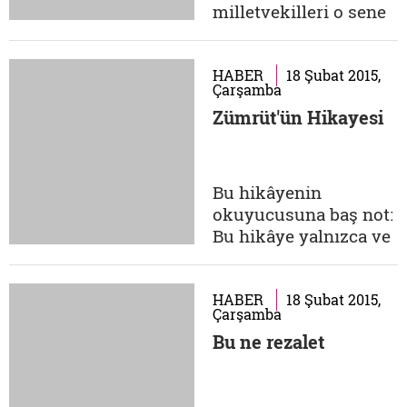
oynatma fırsatı doğdu.
milletvekilleri o sene
Hürriyet...
Nisan ayına rastlayan
Hac mevsiminde
Hacca gitmişti. Bu
HABER
18 Şubat 2015,
Çarşamba
ekip, Arafat'ta
Zümrüt'ün Hikayesi
çadırlarında beklerken
zikir yapmışlardı.
Yaptıkları zikir ise 18
Nisan 1997 tarihli
Bu hikâyenin
Hürriyet gazetesi
okuyucusuna baş not:
tarafından
Bu hikâye yalnızca ve
görüntülenmiş...
yalnızca gerçeklerden
esinlenerek yazılmış,
karanlık bir hikâyedir.
HABER
18 Şubat 2015,
Çarşamba
Rahatsız olmayı göze
Bu ne rezalet
almadığınız takdirde
okumamanız tavsiye
olunur. 18 Mayıs 1997