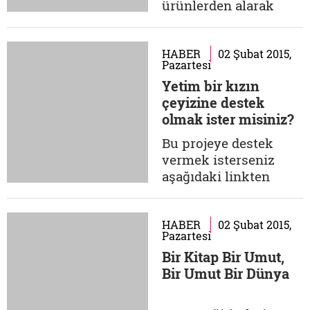
katkıda bulunabilir,
ürünlerden alarak
çarşıyı ziyaret...
veya satışına yardımcı
olarak onlara destek
olabilirsiniz. İletişim:
HABER
02 Şubat 2015,
Pazartesi
Mücahide Uludağ
Yetim bir kızın
05312951266
çeyizine destek
Erzurum/Yakutiye
olmak ister misiniz?
mucahidecaglauludag@
Bu projeye destek
vermek isterseniz
aşağıdaki linkten
detaylı bilgiye
ulaşabilirsiniz.
besirdernegi.org
HABER
02 Şubat 2015,
Pazartesi
Bir Kitap Bir Umut,
Bir Umut Bir Dünya