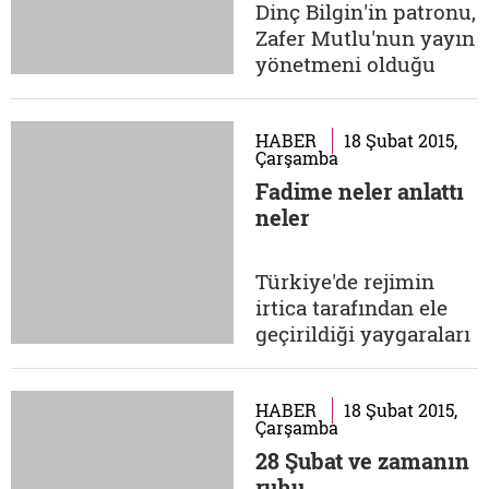
"Dünyaya gelmek
Dinç Bilgin'in patronu,
kişiye sunulmuş bir
Zafer Mutlu'nun yayın
seçenek...
yönetmeni olduğu
Sabah gazetesinin
Sincan'da düzenlenen
Filistin davasına
HABER
18 Şubat 2015,
Çarşamba
yönelik bir geceyi bu
Fadime neler anlattı
şekilde manşetlere
neler
taşıması 28 Şubat'a
giden sürecin dönüm
noktalarından birini
Türkiye'de rejimin
teşkil ediyordu. Aynı
irtica tarafından ele
gazetenin baş...
geçirildiği yaygaraları
koparan 28 Şubat
medyasının henüz bol
entrikalı yerli dizilerin
HABER
18 Şubat 2015,
Çarşamba
keşfinden önceki
28 Şubat ve zamanın
Oscarlık başarısı
ruhu