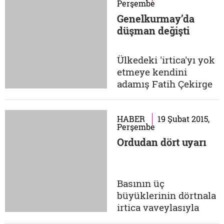
Perşembe
hatta PKK ile iş birliği
Genelkurmay’da
yapıldığı, birçok
düşman değişti
devlet kadrosunun
irticai örgütlerin eline
geçtiği, 30 irtica
Ülkedeki 'irtica'yı yok
örgütünün teröre
etmeye kendini
başlamaya
adamış Fatih Çekirge
hazırlandığı...
imzalı sayısız 28
Şubat süreci
haberinden biri olan
HABER
19 Şubat 2015,
Perşembe
bu manşet, bir gün
Ordudan dört uyarı
önce Genelkurmay
Karargahı'nda
gazetecilere verilen
brifinge katılanlara
Basının üç
dikte edilen 'irticanın
büyüklerinin dörtnala
bölücü terörün yerini
irtica vaveylasıyla
aldığı'...
hükümet düşürmeye