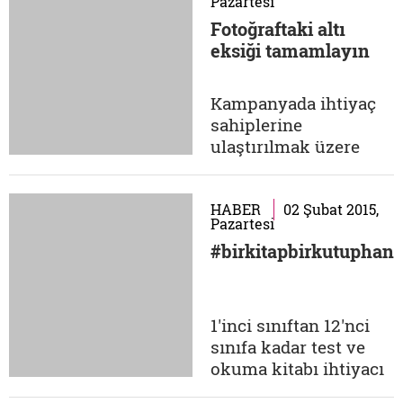
Pazartesi
şakşakçılarının
Fotoğraftaki altı
gözdesi olmayı
eksiği tamamlayın
başarmıştı. Ülkenin
neredeyse yarısını
gerici-bölücü olarak
Kampanyada ihtiyaç
yaftalayan Batı
sahiplerine
Çalışma Grubu'nun
ulaştırılmak üzere
belgeleri üzerinden...
sizlerin katkılarıyla
bot, battaniye, mont,
atkı, bere, mama ve
HABER
02 Şubat 2015,
Pazartesi
bebek bisküvisinden
#birkitapbirkutuphan
oluşan 125 TL
değerindeki 'Acil Kış
Yardım Paketi'
bulunuyor. Online
1'inci sınıftan 12'nci
bağış yapmak için:
sınıfa kadar test ve
https://online.ihh.org.tr/
okuma kitabı ihtiyacı
olan kütüphanelere