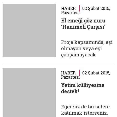
destek olmak
isterseniz aşağıdaki
HABER
02 Şubat 2015,
Pazartesi
iletişim adreslerine
El emeği göz nuru
ulaşmanız yeterli.
‘Hanımeli Çarşısı’
İletişim: Elif Tekinyer
05313039422
birkitapbirkutuphane
Proje kapsamında, eşi
olmayan veya eşi
çalışamayacak
durumda olduğu için
geçim mücadelesini
sırtlanmış olan
HABER
02 Şubat 2015,
Pazartesi
hanımların, kendi
Yetim külliyesine
ürettikleri el emeği
destek!
ürünleri satışa
sunabilecekleri bir
çarşı kuruldu. Siz de
Eğer siz de bu sefere
bu değerli projeye
katılmak isterseniz,