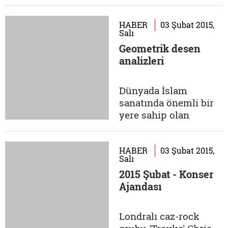
öğretim üyesi olan
dönemin...
Yrd. Doç. Kaya Üçer
Zeytinburnu Kültür
HABER
03 Şubat 2015,
Salı
Sanat Merkezi'nde 15
Geometrik desen
Şubat'a kadar
analizleri
ziyaretçilerini
bekliyor. Tarih 15
Şubat'a kadar Yer
Dünyada İslam
Zeytinburnu Kültür ve
sanatında önemli bir
Sanat Merkezi
yere sahip olan
Doğu'dan esinlenerek
geometrik desenlerle
Batı'yı...
alakalı çeşitli
çalışmalar yapılsa da
HABER
03 Şubat 2015,
Salı
Türk dünyası bu
2015 Şubat - Konser
konudaki
Ajandası
çalışmalarda yetersiz
kalmış. Serap Ekizler
Sönmez tarafından
Londralı caz-rock
verilecek derslerde