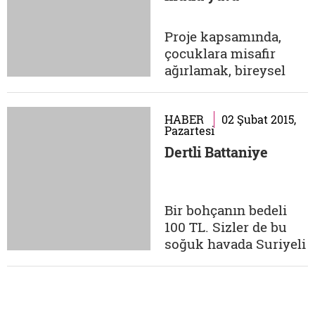
gonulelcileri.gov.tr
Proje kapsamında,
çocuklara misafir
ağırlamak, bireysel
ihtiyaçlarını
karşılamak gibi birçok
şey öğretiliyor. Mutlu
HABER
02 Şubat 2015,
Pazartesi
Yuva Mutlu Yaşam
Dertli Battaniye
Derneği gönüllüsü
olarak; Çocuk
Evleri'nde kalan
çocukların okul
Bir bohçanın bedeli
başarılarını artırmak
100 TL. Sizler de bu
için derslerine
soğuk havada Suriyeli
yardımcı olabilir ya...
çocukların üzerlerine
bir battaniye örtmek
isterseniz, 'Dertli
Battaniye' için Sadaka