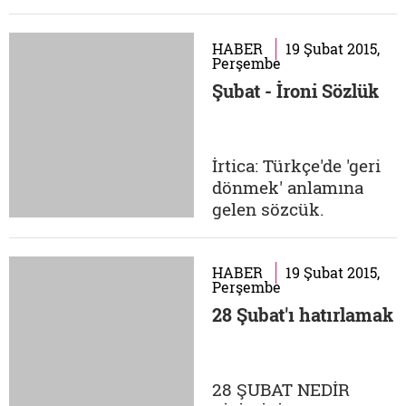
düşününce...
olsaydı. Yaşandı işte..."
14 yıl 7 ay boyunca
görev yaptığı TSK'dan,
HABER
19 Şubat 2015,
Perşembe
emekliliğine birkaç ay
Şubat - İroni Sözlük
kala 'disiplinsizlik'
gerekçesiyle ihraç
edilen İskender Pala,
İki Darbe Arasında
İrtica: Türkçe'de 'geri
adlı kitabında bu...
dönmek' anlamına
gelen sözcük.
'Aydınlık günlerden
karanlık dünlere
dönmek' özelinde bir
HABER
19 Şubat 2015,
Perşembe
kullanımı vardır.
28 Şubat'ı hatırlamak
Cuma namazına
gitmekten, başörtüsü
takmaya kadar
Türkiye'de bir dönem
28 ŞUBAT NEDİR
bütün Müslüman