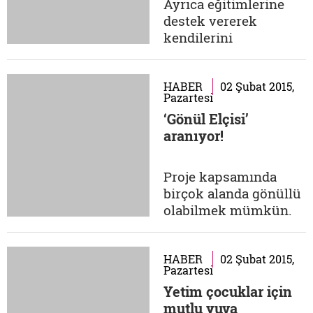
Ayrıca eğitimlerine
destek vererek
kendilerini
geliştirmelerini, bu
sayede de topluma
kazandırılmalarını
HABER
02 Şubat 2015,
Pazartesi
amaçlıyor. Siz de bu
‘Gönül Elçisi’
projeye her türlü
aranıyor!
kitap, erkek, kadın ve
çocuk kıyafetleri,
annelerinin yanında
Proje kapsamında
cezaevlerinde kalan 0-
birçok alanda gönüllü
6 yaş çocuklar için
olabilmek mümkün.
oyuncak,...
"Bu projenin hangi
kısmında gönüllü
olabilirim?"
HABER
02 Şubat 2015,
Pazartesi
diyorsanız, aşağıdaki
Yetim çocuklar için
web sitesi sorularınızı
mutlu yuva
cevaplayacaktır.