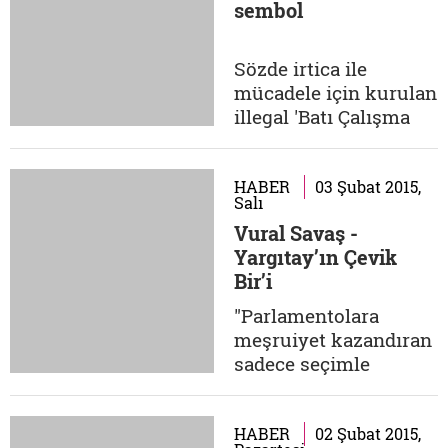
sembol
mimarı olan Nur
Serter, üniversiteyi
kazandıkları halde
Sözde irtica ile
reşit ve yetişkin bir
mücadele için kurulan
birey olma bilincine
illegal 'Batı Çalışma
erişememiş...
Grubu' adlı oluşumun
da kurucularından
olan Bir, 28 Şubat
HABER
03 Şubat 2015,
Salı
döneminde o denli ön
Vural Savaş -
plana çıkmıştı ki, bir
Yargıtay’ın Çevik
telefonuyla gazeteleri,
Bir’i
yazarları hatta
kurumları hizaya
"Parlamentolara
sokmasıyla,
meşruiyet kazandıran
manşetleri bir emriyle
sadece seçimle
değiştirmesiyle,...
işbaşına gelmiş
olmaları değildir" gibi
açıklamalarıyla darbe
HABER
02 Şubat 2015,