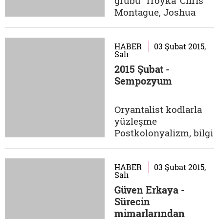
grubu 'Troyka' Chris
desen analizlerini
Montague, Joshua
yapacak yetişmiş
Blackmore ve Kit
insan...
Downes'ın bir araya
gelmesiyle kuruldu.
HABER
03 Şubat 2015,
Salı
2009'da kendi adlarını
2015 Şubat -
taşıyan ilk albümleri,
Sempozyum
2012'de ise ikinci
albümleri Moxxy
yayımlandı. Heyecan
Oryantalist kodlarla
verici sahnesiyle
yüzleşme
dünya müziğinde
Postkolonyalizm, bilgi
kendilerine...
üretimini tek
tipleşmişlikten
kurtaracak, çeşitliliğe
HABER
03 Şubat 2015,
Salı
imkân sağlayacak,
Güven Erkaya -
alternatif
Sürecin
medeniyetlerin ve
mimarlarından
hayat gerçekliklerinin