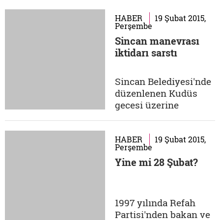
çalıştığı günlerde
'çağdaşlık ve laiklik'
HABER
19 Şubat 2015,
Perşembe
bilincinde her dönem
Sincan manevrası
zirvede yer alan
iktidarı sarstı
Cumhuriyet
gazetesinin balans
ayarı sürecine
Sincan Belediyesi'nde
canıgönülden destek
düzenlenen Kudüs
vermemesi
gecesi üzerine
düşünülemezdi
medyada patlatılan
haliyle. CHP
irtica yaygarası
dışındaki...
meyvelerini verdi ve
HABER
19 Şubat 2015,
Perşembe
sadece üç gün sonra
Yine mi 28 Şubat?
bölgedeki tank birliği
Sincan sokaklarında
arz-ı endam edince
darbeci basına da
1997 yılında Refah
istediği gibi manşet
Partisi'nden bakan ve