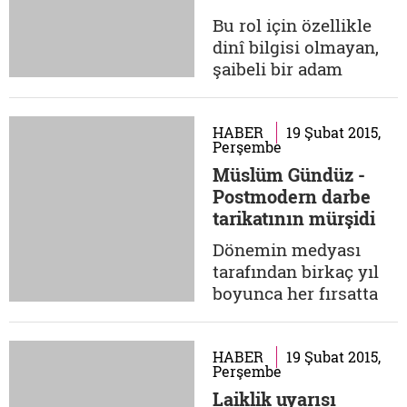
tarafından nasıl
Bu rol için özellikle
kandırıldığını anlata
dinî bilgisi olmayan,
anlata
şaibeli bir adam
bitiremiyorlardı. 1998-
gerekiyordu ki
99...
şeyhlerin, tarikatların
nasıl bir tezgah ve
HABER
19 Şubat 2015,
Perşembe
tuzak olduğu millete
Müslüm Gündüz -
gösterilebilsin. Bu
Postmodern darbe
sahte şeyh rolü için
tarikatının mürşidi
seçilen daha doğrusu
atanan şahıs ilkokul
Dönemin medyası
mezunu Ali Kalkancı
tarafından birkaç yıl
oldu. Kendisini...
boyunca her fırsatta
laik, Kemalist ve
ulusalcı kesimin
tüylerini diken diken
HABER
19 Şubat 2015,
Perşembe
edecek ve bir kesimin
Laiklik uyarısı
bilinçaltına işlemiş