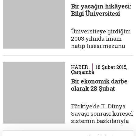
Bir yasağın hikâyesi:
tamamlanmayacağını
Bilgi Üniversitesi
söylemişti. Toplumun
tüm aktörlerince
benimsenmiş ve
Üniversiteye girdiğim
sürdürülebilir bir
2003 yılında imam
demokrasiydi
hatip lisesi mezunu
kastettiği. Türkiye
olarak Bilgi
demokrasisi ise
Üniversitesi'nden
1960'dan...
burs almıştım. Bizlere
HABER
18 Şubat 2015,
Çarşamba
bütün kapıların
Bir ekonomik darbe
kapandığı bir
olarak 28 Şubat
dönemde Bilgi
Üniversitesi'nden
burs alan pek çok
Türkiye'de II. Dünya
öğrenci gibi yeni bir
Savaşı sonrası küresel
umut taşıyordum.
sistemin baskılarıyla
Kayıt esnasında
çok partili hayata
söylenen,...
geçilmesinden bu