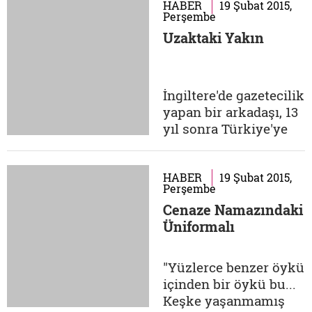
kazasında, İstanbul
HABER
19 Şubat 2015,
Perşembe
eski Emniyet Müdür
Uzaktaki Yakın
Yardımcısı Hüseyin
Kocadağ, Abdullah
Çatlı ve Gonca Us
hayatını kaybetti, DYP
İngiltere'de gazetecilik
Milletvekili Sedat
yapan bir arkadaşı, 13
Bucak ise yaralı
yıl sonra Türkiye'ye
olarak...
dönmek üzere olan
Özyılmaz'dan 28 Şubat
sürecinden bir şekilde
HABER
19 Şubat 2015,
Perşembe
etkilenen insanların
Cenaze Namazındaki
şahsi tecrübelerini ve
Üniformalı
anılarını yazdıkları
kitapları bulup
kendisine
"Yüzlerce benzer öykü
göndermesini ister.
içinden bir öykü bu...
Yaşananları
Keşke yaşanmamış