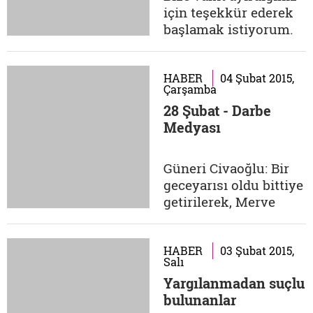
yasakla ilk
için teşekkür ederek
karşılaştığımızda ilk
başlamak istiyorum.
günler okula...
28 Şubat birçok insan
için aynı dönemi
işaret etmekle birlikte
HABER
04 Şubat 2015,
Çarşamba
farklı anlamlar ihtiva
28 Şubat - Darbe
ediyor. Sizin 28
Medyası
Şubat'ınız nasıl bir
şey? Benim için
büyük dönüşümün
Güneri Civaoğlu: Bir
başlangıç noktasıdır.
geceyarısı oldu bittiye
Türkiye'nin...
getirilerek, Merve
Kavakçı'nın Meclis
kürsüsünde
başörtüsüyle yemin
HABER
03 Şubat 2015,
Salı
etmesi sağlanırsa ne
Yargılanmadan suçlu
olur? Kimilerinin
bulunanlar
geceyarısı ne yapacağı