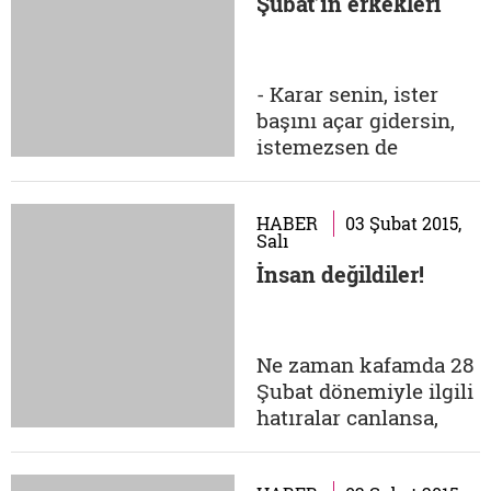
Şubat’ın erkekleri
'Postmodern Darbe'.
Postmodern
kavramının bir
darbeyi niteler şekilde
- Karar senin, ister
kullanılması, gerek
başını açar gidersin,
anlam bilim gerekse
istemezsen de
siyaset felsefesi için
gitmezsin. Bu senin
başlı...
kararın. - İstersen
ileride çalışma, ama
HABER
03 Şubat 2015,
Salı
okula gitmek ve o
İnsan değildiler!
diplomayı almak
zorundasın. Başını
açıp gideceksin. -
Başını açıp okumanı
Ne zaman kafamda 28
istemiyorum, izin de
Şubat dönemiyle ilgili
vermiyorum. Evi
hatıralar canlansa,
geçindirmene...
onlarla beraber
gözümün önüne bir