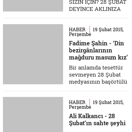
SİZİN İÇİN? 28 ŞUBAT
faaliyetlerinin adıdır.
DEYİNCE AKLINIZA
Başörtüsü: Çeşitli...
NE GELİYOR? Betül
Kızıltaş - Yüksek
Mimar: 28 Şubat
HABER
19 Şubat 2015,
Perşembe
deyince aklıma ilk
Fadime Şahin - ‘Din
gelen babam oluyor. O
bezirgânlarının
dönemde Milli
mağduru masum kız’
Gazete'nin genel yayın
yönetmeniydi. Yapılan
Bir anlamda tesettür
el ele eylemlerini
sevmeyen 28 Şubat
yayınlamıştı gazetede.
medyasının başörtülü
Bu nedenle...
yıldızı haline gelmişti.
Müslüm Gündüz'ün
kendisini taciz
HABER
19 Şubat 2015,
Perşembe
ettiğini, Ali
Ali Kalkancı - 28
Kalkancı'ya zikre
Şubat’ın sahte şeyhi
giderken iğfal
edildiğini, 'tarikatçılar'