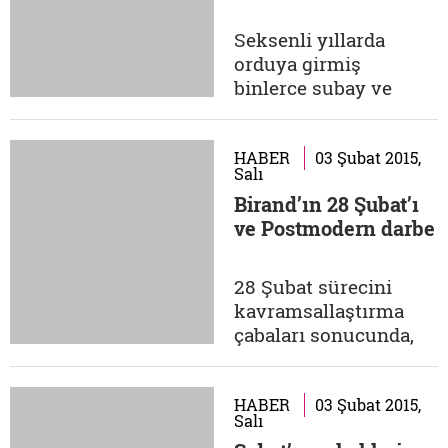
belli olmaz.
Milliyet,1999 Fatih
Seksenli yıllarda
Altaylı: Kavakçı'nın
orduya girmiş
Meclis'teki
binlerce subay ve
eyleminin,...
astsubay, görev
yaptıkları yıllar
içerisinde namaz
HABER
03 Şubat 2015,
Salı
kıldıkları için irticacı
Birand’ın 28 Şubat’ı
olarak fişlendiler.
ve Postmodern darbe
Eşlerinin başörtülü
olması da onları
büyük bir tehdit
28 Şubat sürecini
haline getiriyordu.
kavramsallaştırma
Birçoğu 90'larda,
çabaları sonucunda,
emekliliklerine çok...
Türk siyaset
terminolojisine iddialı
bir oksimoron
HABER
03 Şubat 2015,
Salı
yerleşiverdi: