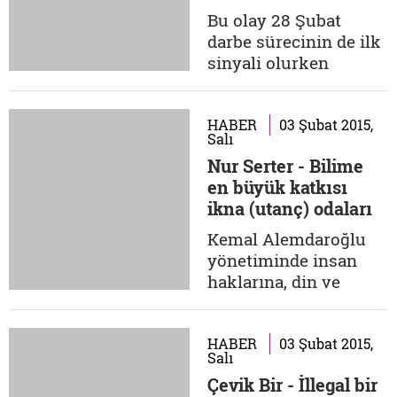
‘rakıcı’ paşa
insanlık tarafından
Bu olay 28 Şubat
kabul görmesine
darbe sürecinin de ilk
zemin oluşturacak
sinyali olurken
çalışmalara hizmet
bürokrasi ve iş
etmektedir....
dünyasından peş peşe
şeriat ve laiklik
HABER
03 Şubat 2015,
Salı
minvalli açıklamaları
Nur Serter - Bilime
da fişekledi. Orduda ve
en büyük katkısı
bürokrasideki birçok
ikna (utanç) odaları
insanı inançları ya da
oldu
eşlerinin başörtüleri
Kemal Alemdaroğlu
dolayısıyla fişleyen ve
yönetiminde insan
işlerini ve...
haklarına, din ve
vicdan özgürlüğüne
ve insanın birey olma
hakkına karşı
HABER
03 Şubat 2015,
Salı
dâhiyane (!) bir buluş
Çevik Bir - İllegal bir
olan ikna odalarının