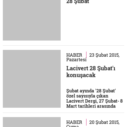
28 Şubat
HABER
23 Şubat 2015,
Pazartesi
Lacivert 28 Şubat'ı
konuşacak
Şubat ayında '28 Şubat'
özel sayısıyla çıkan
Lacivert Dergi, 27 Şubat- 8
Mart tarihleri arasında
yapılacak olan CNR Kitap
Fuarı'nda '28 Şubat'ı
Hatırlamak' konulu bir
HABER
20 Şubat 2015,
panel...
Cuma