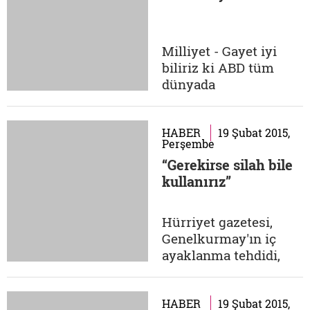
'bu dinciler gelirse
hepimizi kıtır kıtır
keser' yargısını
Milliyet - Gayet iyi
pekiştirecek şekilde
biliriz ki ABD tüm
gündeme getirilen...
dünyada
demokrasinin
korunması ve
gelişmesini şiar
HABER
19 Şubat 2015,
Perşembe
edinmiştir. Bu
“Gerekirse silah bile
doğrultuda askerî
kullanırız”
darbe ve cuntalarla,
antidemokratik ve
anti laik hareketlerle
Hürriyet gazetesi,
daima ters düşmüştür.
Genelkurmay'ın iç
Amerika'nın bir diğer
ayaklanma tehdidi,
hassasiyeti de -kendi
ordunun çökertilmek
sisteminde...
istendiği, devletin
işgal altında olduğu
HABER
19 Şubat 2015,