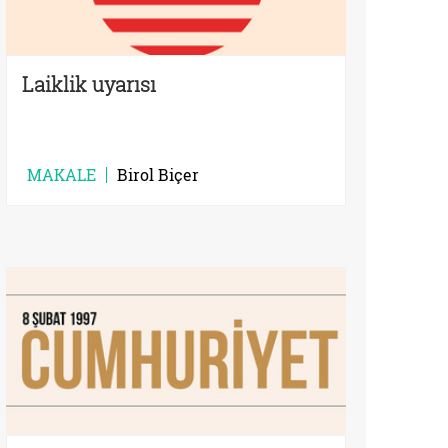
Laiklik uyarısı
MAKALE
Birol Biçer