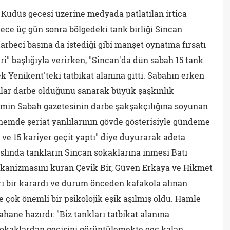
Kudüs gecesi üzerine medyada patlatılan irtica
ece üç gün sonra bölgedeki tank birliği Sincan
rbeci basına da istediği gibi manşet oynatma fırsatı
ri" başlığıyla verirken, "Sincan'da dün sabah 15 tank
k Yenikent'teki tatbikat alanına gitti. Sabahın erken
lılar darbe olduğunu sanarak büyük şaşkınlık
emin Sabah gazetesinin darbe şakşakçılığına soyunan
önemde şeriat yanlılarının gövde gösterisiyle gündeme
ve 15 kariyer geçit yaptı" diye duyurarak adeta
 Aslında tankların Sincan sokaklarına inmesi Batı
ekanizmasını kuran Çevik Bir, Güven Erkaya ve Hikmet
arı bir karardı ve durum önceden kafakola alınan
çok önemli bir psikolojik eşik aşılmış oldu. Hamle
hane hazırdı: "Biz tankları tatbikat alanına
sokaklardan geçişini görüntülemekte geç kalan