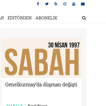
AR
EDİTÖRDEN
ABONELİK
Genelkurmay’da düşman değişti
MAKALE
Birol Biçer