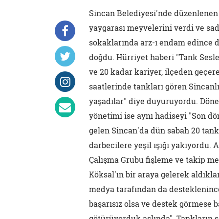
Sincan Belediyesi'nde düzenlenen 
yaygarası meyvelerini verdi ve sad
sokaklarında arz-ı endam edince da
doğdu. Hürriyet haberi "Tank Sesle
ve 20 kadar kariyer, ilçeden geçere
saatlerinde tankları gören Sincan
yaşadılar" diye duyuruyordu. Dön
yönetimi ise aynı hadiseyi "Son d
gelen Sincan'da dün sabah 20 tank 
darbecilere yeşil ışığı yakıyordu.
Çalışma Grubu fişleme ve takip m
Köksal'ın bir araya gelerek aldıkl
medya tarafından da desteklenince 
başarısız olsa ve destek görmese ba
götürüyorduk aslında". Tankların 