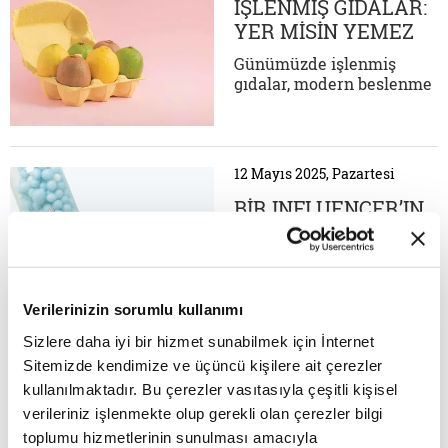
sol işaret kolunu
İŞLENMİŞ GIDALAR:
hayatında hiç
YER MİSİN YEMEZ
kullanmamış insanlar
MİSİN?
arasında şoförlük
Günümüzde işlenmiş
yapmak...
gıdalar, modern beslenme
alışkanlıklarının
vazgeçilmez bir parçası
haline geldi. Ancak bu
gıdalar, çoğu zaman yanlış
12 Mayıs 2025, Pazartesi
bilgiler ve önyargılar
nedeniyle haksız bir
BİR INFLUENCER’IN
şekilde eleştiriliyor.
MÜKEMMEL
İşlenmiş gıdaların ne
GÜNÜ(!)*
olduğu, ne olmadığı, sağlık
07.00 Günaydın, günaydın,
üzerindeki...
günaydın… Sabahın ilk
saatlerinde uyanmanın
Verilerinizin sorumlu kullanımı
verdiği huzur başka
Sizlere daha iyi bir hizmet sunabilmek için İnternet
gerçekten, günü dolu dolu
geçirebilirim. Yataktan
Sitemizde kendimize ve üçüncü kişilere ait çerezler
21 Mart 2025, Cuma
çıkmadan şöyle bir sosyal
kullanılmaktadır. Bu çerezler vasıtasıyla çeşitli kişisel
medyaya göz gezdirelim.
GEZEN TAVUK MU
verileriniz işlenmekte olup gerekli olan çerezler bilgi
Evet telefonu uyurken
ORGANİK TAVUK
toplumu hizmetlerinin sunulması amacıyla
yanınızda tutmayın