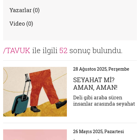
Yazarlar (0)
Video (0)
/TAVUK
ile ilgili
52
sonuç bulundu.
28 Ağustos 2025, Perşembe
SEYAHAT Mİ?
AMAN, AMAN!
Deli gibi araba süren
insanlar arasında seyahat
mi? Tövbe diyeceğim ama
sonunda "tatil" var; tatil
beldesine ulaşmanın da
bizim aile için en kolay (ve
26 Mayıs 2025, Pazartesi
ucuz) yolu otomobil! Sağ-