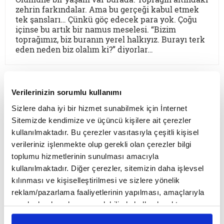
zehrin farkındalar. Ama bu gerçeği kabul etmek
tek şansları… Çünkü göç edecek para yok. Çoğu
içinse bu artık bir namus meselesi. “Bizim
toprağımız, biz buranın yerel halkıyız. Burayı terk
eden neden biz olalım ki?” diyorlar…
YENİ YAZILAR
Verilerinizin sorumlu kullanımı
Sizlere daha iyi bir hizmet sunabilmek için İnternet
Ömer Beyoğlu
Sitemizde kendimize ve üçüncü kişilere ait çerezler
kullanılmaktadır. Bu çerezler vasıtasıyla çeşitli kişisel
Mesih düşüncesi, tarihin akışına
verileriniz işlenmekte olup gerekli olan çerezler bilgi
müdahale arzusu olarak güçlü bir
toplumu hizmetlerinin sunulması amacıyla
teopolitik enerji barındırsa da bu
kullanılmaktadır. Diğer çerezler, sitemizin daha işlevsel
enerjinin bir bekleme sosyolojisine
kılınması ve kişiselleştirilmesi ve sizlere yönelik
dönüşmesi toplumsal bir çürümeyi ve
reklam/pazarlama faaliyetlerinin yapılması, amaçlarıyla
Mustafa B. Bozkurt
tehlikeli bir apokaliptizmi tetikler.
sınırlı olarak açık rızanız dahilinde kullanılacaktır.
Dünyayı bir bekleme odasına çeviren
Osmanlı makamları 1500’lerin başından
Çerezlere ilişkin tercihlerinizi çerez paneli vasıtasıyla
her tasavvur, şimdiyi ve insan iradesini