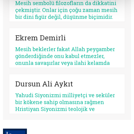
Mesih sembolü filozofların da dikkatini
bazısı sertleştirir. Bazısı dayanıklılık
çekmiştir. Onlar için çoğu zaman mesih
üretir, bazısı düşmanlık.
bir dini figür değil, düşünme biçimidir.
Kimileri mesihi tarihin bir kırılma
noktası olarak düşünürken, kimileri
Ekrem Demirli
onun çoktan sekülerleştiğini ve modern
ideolojilerde yaşamaya devam ettiğini
Mesih beklerler fakat Allah peygamber
savunur.
gönderdiğinde onu kabul etmezler,
onunla savaşırlar veya ilahi kelamda
denildiği üzere ‘Sen ve rabbin gidin
savaşın’ diye ayak sürürler. Günümüz
Dursun Ali Aykıt
için de bunu düşünmek mümkündür:
Beklediklerini iddia ettikleri kurtarıcı
Yahudi Siyonizmi milliyetçi ve seküler
gelse onu da tanımayacaklardır.
bir kökene sahip olmasına rağmen
Hristiyan Siyonizmi teolojik ve
eskatolojik bir zeminde kendini inşa
etmeye çalışmaktadır. Hristiyan
Siyonizminin İsrail’e yönelik siyasî