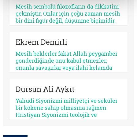
işlemez. Bazısı insanı olgunlaştırır,
Mesih sembolü filozofların da dikkatini
bazısı sertleştirir. Bazısı dayanıklılık
çekmiştir. Onlar için çoğu zaman mesih
üretir, bazısı düşmanlık.
bir dini figür değil, düşünme biçimidir.
Kimileri mesihi tarihin bir kırılma
noktası olarak düşünürken, kimileri
Ekrem Demirli
onun çoktan sekülerleştiğini ve modern
ideolojilerde yaşamaya devam ettiğini
Mesih beklerler fakat Allah peygamber
savunur.
gönderdiğinde onu kabul etmezler,
onunla savaşırlar veya ilahi kelamda
denildiği üzere ‘Sen ve rabbin gidin
savaşın’ diye ayak sürürler. Günümüz
Dursun Ali Aykıt
için de bunu düşünmek mümkündür:
Beklediklerini iddia ettikleri kurtarıcı
Yahudi Siyonizmi milliyetçi ve seküler
gelse onu da tanımayacaklardır.
bir kökene sahip olmasına rağmen
Hristiyan Siyonizmi teolojik ve
eskatolojik bir zeminde kendini inşa
etmeye çalışmaktadır. Hristiyan
Siyonizminin İsrail’e yönelik siyasî