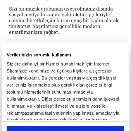
Sizi bir müzik grubunun üyesi olmanız dışında
sosyal medyada kanun çalarak takipçileriyle
samimi bir etkileşim kuran genç bir kadın olarak
tanıyoruz. Yaşıtlarınız genellikle modern
enstrümanlara rağbet...
YENİ YAZILAR
Verilerinizin sorumlu kullanımı
Sizlere daha iyi bir hizmet sunabilmek için İnternet
Ömer Beyoğlu
Sitemizde kendimize ve üçüncü kişilere ait çerezler
kullanılmaktadır. Bu çerezler vasıtasıyla çeşitli kişisel
Mesih düşüncesi, tarihin akışına
verileriniz işlenmekte olup gerekli olan çerezler bilgi
müdahale arzusu olarak güçlü bir
toplumu hizmetlerinin sunulması amacıyla
teopolitik enerji barındırsa da bu
kullanılmaktadır. Diğer çerezler, sitemizin daha işlevsel
enerjinin bir bekleme sosyolojisine
kılınması ve kişiselleştirilmesi ve sizlere yönelik
dönüşmesi toplumsal bir çürümeyi ve
reklam/pazarlama faaliyetlerinin yapılması, amaçlarıyla
Mustafa B. Bozkurt
tehlikeli bir apokaliptizmi tetikler.
sınırlı olarak açık rızanız dahilinde kullanılacaktır.
Dünyayı bir bekleme odasına çeviren
Çerezlere ilişkin tercihlerinizi çerez paneli vasıtasıyla
Osmanlı makamları 1500’lerin başından