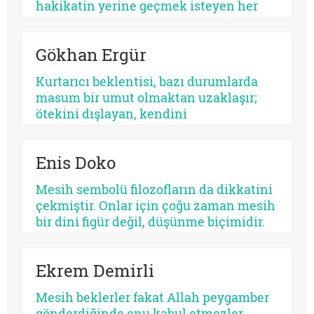
hakikatin yerine geçmek isteyen her
parıltının ortak adıdır. Kimi zaman bir
sistemdir, kimi zaman bir şahıs, kimi
Gökhan Ergür
zaman bir kült, kimi zaman da insanın
kendi benliğidir. Biri kalabalıkları yutar,
Kurtarıcı beklentisi, bazı durumlarda
diğeri kalbi. Fakat ikisinin de kaynağı
masum bir umut olmaktan uzaklaşır;
aynıdır: Allah’tan kopmuş merkez…
ötekini dışlayan, kendini
mutlaklaştıran bir yapıya bürünebilir.
Psikolojik açıdan bakıldığında, her
Enis Doko
kurtarıcı beklentisi aynı ruhsal içerikle
işlemez. Bazısı insanı olgunlaştırır,
Mesih sembolü filozofların da dikkatini
bazısı sertleştirir. Bazısı dayanıklılık
çekmiştir. Onlar için çoğu zaman mesih
üretir, bazısı düşmanlık.
bir dini figür değil, düşünme biçimidir.
Kimileri mesihi tarihin bir kırılma
noktası olarak düşünürken, kimileri
Ekrem Demirli
onun çoktan sekülerleştiğini ve modern
ideolojilerde yaşamaya devam ettiğini
Mesih beklerler fakat Allah peygamber
savunur.
gönderdiğinde onu kabul etmezler,