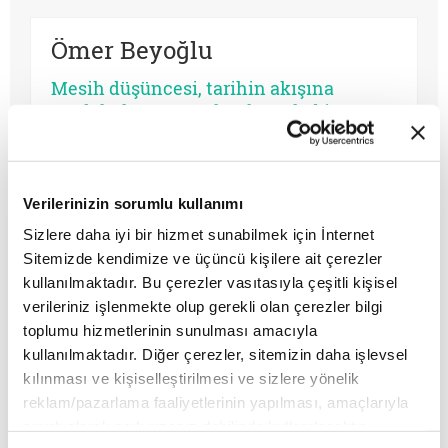
Ömer Beyoğlu
Mesih düşüncesi, tarihin akışına
müdahale arzusu olarak güçlü bir
teopolitik enerji barındırsa da bu
enerjinin bir bekleme sosyolojisine
dönüşmesi toplumsal bir çürümeyi ve
Mustafa B. Bozkurt
tehlikeli bir apokaliptizmi tetikler.
Verilerinizin sorumlu kullanımı
Dünyayı bir bekleme odasına çeviren
Sizlere daha iyi bir hizmet sunabilmek için İnternet
Osmanlı makamları 1500’lerin başından
her tasavvur, şimdiyi ve insan iradesini
Sitemizde kendimize ve üçüncü kişilere ait çerezler
1700’lere kadar muhtelif kıyametçi
değersizleştirir.
kullanılmaktadır. Bu çerezler vasıtasıyla çeşitli kişisel
hareketlerle karşılaşmış, bunları her
verileriniz işlenmekte olup gerekli olan çerezler bilgi
zamanki pragmatik tavrı ile çözmeyi
toplumu hizmetlerinin sunulması amacıyla
başarmıştır. Bu devrin, özellikle 1590 ve
Murat Zelan
sonrasının bir siyasi kriz devri olması
kullanılmaktadır. Diğer çerezler, sitemizin daha işlevsel
tesadüf değildir. Siyasi krizler kıyametçi
kılınması ve kişiselleştirilmesi ve sizlere yönelik
Latin Amerika, klasik anlamda bir
beklentileri tetiklemektedir.
reklam/pazarlama faaliyetlerinin yapılması, amaçlarıyla
“mehdi” coğrafyası değil. Ama
sınırlı olarak açık rızanız dahilinde kullanılacaktır.
kesinlikle bir mesiyanik beklenti