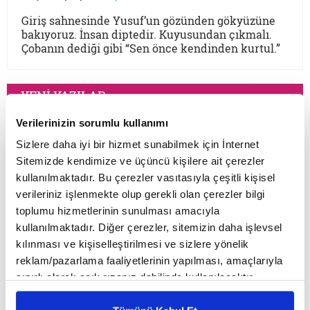
Giriş sahnesinde Yusuf’un gözünden gökyüzüne
bakıyoruz. İnsan diptedir. Kuyusundan çıkmalı.
Çobanın dediği gibi “Sen önce kendinden kurtul.”
YENİ YAZILAR
Verilerinizin sorumlu kullanımı
Ömer Beyoğlu
Sizlere daha iyi bir hizmet sunabilmek için İnternet
Sitemizde kendimize ve üçüncü kişilere ait çerezler
Mesih düşüncesi, tarihin akışına
kullanılmaktadır. Bu çerezler vasıtasıyla çeşitli kişisel
müdahale arzusu olarak güçlü bir
verileriniz işlenmekte olup gerekli olan çerezler bilgi
teopolitik enerji barındırsa da bu
toplumu hizmetlerinin sunulması amacıyla
enerjinin bir bekleme sosyolojisine
kullanılmaktadır. Diğer çerezler, sitemizin daha işlevsel
dönüşmesi toplumsal bir çürümeyi ve
kılınması ve kişiselleştirilmesi ve sizlere yönelik
Mustafa B. Bozkurt
tehlikeli bir apokaliptizmi tetikler.
reklam/pazarlama faaliyetlerinin yapılması, amaçlarıyla
Dünyayı bir bekleme odasına çeviren
Osmanlı makamları 1500’lerin başından
sınırlı olarak açık rızanız dahilinde kullanılacaktır.
her tasavvur, şimdiyi ve insan iradesini
1700’lere kadar muhtelif kıyametçi
Çerezlere ilişkin tercihlerinizi çerez paneli vasıtasıyla
değersizleştirir.
hareketlerle karşılaşmış, bunları her