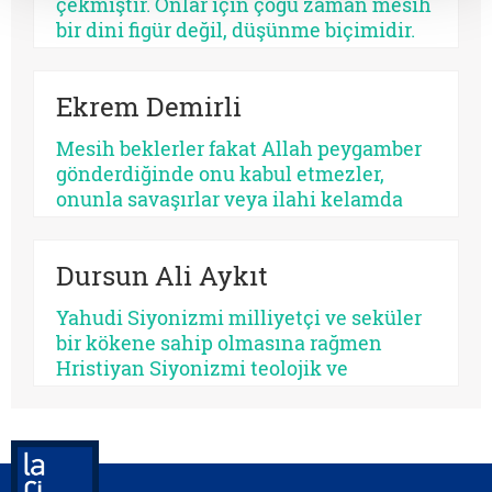
çekmiştir. Onlar için çoğu zaman mesih
üretir, bazısı düşmanlık.
bir dini figür değil, düşünme biçimidir.
Kimileri mesihi tarihin bir kırılma
noktası olarak düşünürken, kimileri
Ekrem Demirli
onun çoktan sekülerleştiğini ve modern
ideolojilerde yaşamaya devam ettiğini
Mesih beklerler fakat Allah peygamber
savunur.
gönderdiğinde onu kabul etmezler,
onunla savaşırlar veya ilahi kelamda
denildiği üzere ‘Sen ve rabbin gidin
savaşın’ diye ayak sürürler. Günümüz
Dursun Ali Aykıt
için de bunu düşünmek mümkündür:
Beklediklerini iddia ettikleri kurtarıcı
Yahudi Siyonizmi milliyetçi ve seküler
gelse onu da tanımayacaklardır.
bir kökene sahip olmasına rağmen
Hristiyan Siyonizmi teolojik ve
eskatolojik bir zeminde kendini inşa
etmeye çalışmaktadır. Hristiyan
Siyonizminin İsrail’e yönelik siyasî
desteğini hem jeopolitik çıkarlar