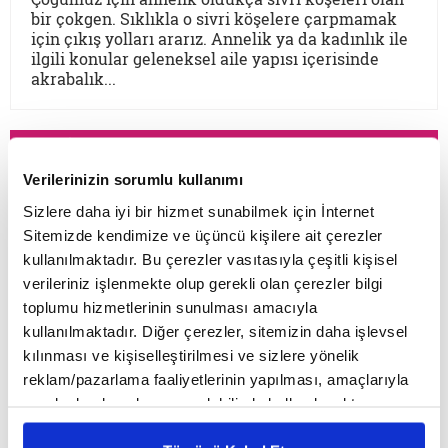
bir çokgen. Sıklıkla o sivri köşelere çarpmamak
için çıkış yolları ararız. Annelik ya da kadınlık ile
ilgili konular geleneksel aile yapısı içerisinde
akrabalık...
YENİ YAZILAR
Verilerinizin sorumlu kullanımı
Sizlere daha iyi bir hizmet sunabilmek için İnternet
Ömer Beyoğlu
Sitemizde kendimize ve üçüncü kişilere ait çerezler
Mesih düşüncesi, tarihin akışına
kullanılmaktadır. Bu çerezler vasıtasıyla çeşitli kişisel
müdahale arzusu olarak güçlü bir
verileriniz işlenmekte olup gerekli olan çerezler bilgi
teopolitik enerji barındırsa da bu
toplumu hizmetlerinin sunulması amacıyla
enerjinin bir bekleme sosyolojisine
kullanılmaktadır. Diğer çerezler, sitemizin daha işlevsel
dönüşmesi toplumsal bir çürümeyi ve
kılınması ve kişiselleştirilmesi ve sizlere yönelik
Mustafa B. Bozkurt
tehlikeli bir apokaliptizmi tetikler.
reklam/pazarlama faaliyetlerinin yapılması, amaçlarıyla
Dünyayı bir bekleme odasına çeviren
sınırlı olarak açık rızanız dahilinde kullanılacaktır.
Osmanlı makamları 1500’lerin başından
her tasavvur, şimdiyi ve insan iradesini
Çerezlere ilişkin tercihlerinizi çerez paneli vasıtasıyla
1700’lere kadar muhtelif kıyametçi
değersizleştirir.