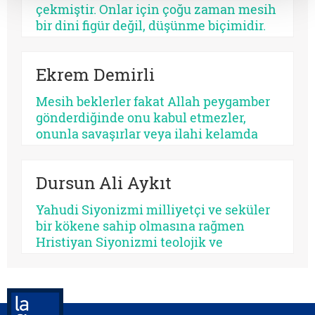
çekmiştir. Onlar için çoğu zaman mesih
üretir, bazısı düşmanlık.
bir dini figür değil, düşünme biçimidir.
Kimileri mesihi tarihin bir kırılma
noktası olarak düşünürken, kimileri
Ekrem Demirli
onun çoktan sekülerleştiğini ve modern
ideolojilerde yaşamaya devam ettiğini
Mesih beklerler fakat Allah peygamber
savunur.
gönderdiğinde onu kabul etmezler,
onunla savaşırlar veya ilahi kelamda
denildiği üzere ‘Sen ve rabbin gidin
savaşın’ diye ayak sürürler. Günümüz
Dursun Ali Aykıt
için de bunu düşünmek mümkündür:
Beklediklerini iddia ettikleri kurtarıcı
Yahudi Siyonizmi milliyetçi ve seküler
gelse onu da tanımayacaklardır.
bir kökene sahip olmasına rağmen
Hristiyan Siyonizmi teolojik ve
eskatolojik bir zeminde kendini inşa
etmeye çalışmaktadır. Hristiyan
Siyonizminin İsrail’e yönelik siyasî
desteğini hem jeopolitik çıkarlar