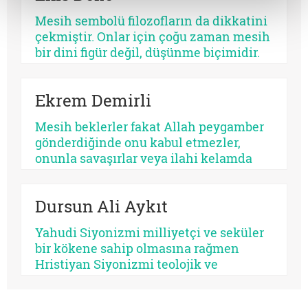
işlemez. Bazısı insanı olgunlaştırır,
Mesih sembolü filozofların da dikkatini
bazısı sertleştirir. Bazısı dayanıklılık
çekmiştir. Onlar için çoğu zaman mesih
üretir, bazısı düşmanlık.
bir dini figür değil, düşünme biçimidir.
Kimileri mesihi tarihin bir kırılma
noktası olarak düşünürken, kimileri
Ekrem Demirli
onun çoktan sekülerleştiğini ve modern
ideolojilerde yaşamaya devam ettiğini
Mesih beklerler fakat Allah peygamber
savunur.
gönderdiğinde onu kabul etmezler,
onunla savaşırlar veya ilahi kelamda
denildiği üzere ‘Sen ve rabbin gidin
savaşın’ diye ayak sürürler. Günümüz
Dursun Ali Aykıt
için de bunu düşünmek mümkündür:
Beklediklerini iddia ettikleri kurtarıcı
Yahudi Siyonizmi milliyetçi ve seküler
gelse onu da tanımayacaklardır.
bir kökene sahip olmasına rağmen
Hristiyan Siyonizmi teolojik ve
eskatolojik bir zeminde kendini inşa
etmeye çalışmaktadır. Hristiyan