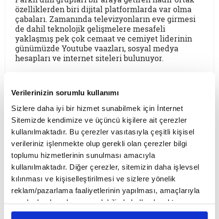
özelliklerden biri dijital platformlarda var olma
çabaları. Zamanında televizyonların eve girmesi
de dahil teknolojik gelişmelere mesafeli
yaklaşmış pek çok cemaat ve cemiyet liderinin
günümüzde Youtube vaazları, sosyal medya
hesapları ve internet siteleri bulunuyor.
YENİ YAZILAR
Verilerinizin sorumlu kullanımı
Sizlere daha iyi bir hizmet sunabilmek için İnternet
Sitemizde kendimize ve üçüncü kişilere ait çerezler
Ömer Beyoğlu
kullanılmaktadır. Bu çerezler vasıtasıyla çeşitli kişisel
verileriniz işlenmekte olup gerekli olan çerezler bilgi
Mesih düşüncesi, tarihin akışına
müdahale arzusu olarak güçlü bir
toplumu hizmetlerinin sunulması amacıyla
teopolitik enerji barındırsa da bu
kullanılmaktadır. Diğer çerezler, sitemizin daha işlevsel
enerjinin bir bekleme sosyolojisine
kılınması ve kişiselleştirilmesi ve sizlere yönelik
dönüşmesi toplumsal bir çürümeyi ve
reklam/pazarlama faaliyetlerinin yapılması, amaçlarıyla
Mustafa B. Bozkurt
tehlikeli bir apokaliptizmi tetikler.
sınırlı olarak açık rızanız dahilinde kullanılacaktır.
Dünyayı bir bekleme odasına çeviren
Çerezlere ilişkin tercihlerinizi çerez paneli vasıtasıyla