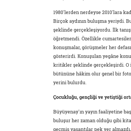
1980'lerden nerdeyse 2010'lara ka
Birçok aydının buluşma yeriydi. B
şeklinde gerçekleşiyordu. İlk tan
öğretmendi. Özellikle cumartesileri 
konuşmalar, görüşmeler her defası
gösterirdi. Konuşulan yegâne konu
kritikler şeklinde gerçekleşirdi. O
bütününe hâkim olur genel bir foto
yerini bulurdu.
Çocukluğu, gençliği ve yetiştiği o
Büyüyenay'ın yayın faaliyetine ba
buluşur her zaman olduğu gibi kit
geçmiş yaşantılar pek yer almazdı,