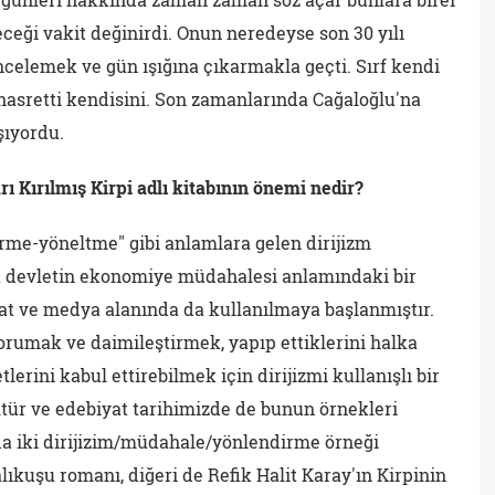
eceği vakit değinirdi. Onun neredeyse son 30 yılı
celemek ve gün ışığına çıkarmakla geçti. Sırf kendi
 hasretti kendisini. Son zamanlarında Cağaloğlu'na
şıyordu.
ı Kırılmış Kirpi adlı kitabının önemi nedir?
me-yöneltme" gibi anlamlara gelen dirijizm
nda devletin ekonomiye müdahalesi anlamındaki bir
at ve medya alanında da kullanılmaya başlanmıştır.
korumak ve daimileştirmek, yapıp ettiklerini halka
erini kabul ettirebilmek için dirijizmi kullanışlı bir
ltür ve edebiyat tarihimizde de bunun örnekleri
a iki dirijizim/müdahale/yönlendirme örneği
lıkuşu romanı, diğeri de Refik Halit Karay'ın Kirpinin