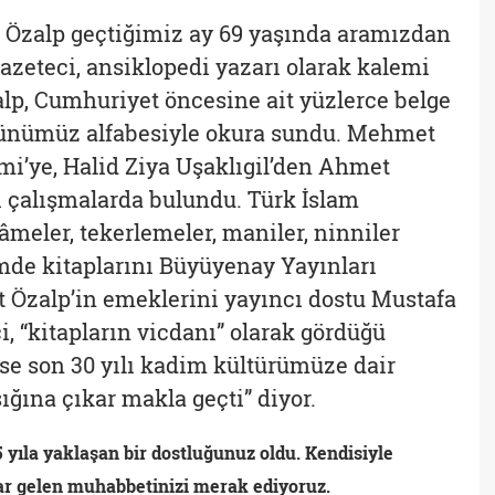
 Özalp geçtiğimiz ay 69 yaşında aramızdan
gazeteci, ansiklopedi yazarı olarak kalemi
lp, Cumhuriyet öncesine ait yüzlerce belge
 günümüz alfabesiyle okura sundu. Mehmet
lmi’ye, Halid Ziya Uşaklıgil’den Ahmet
li çalışmalarda bulundu. Türk İslam
âmeler, tekerlemeler, maniler, ninniler
mde kitaplarını Büyüyenay Yayınları
 Özalp’in emeklerini yayıncı dostu Mustafa
i, “kitapların vicdanı” olarak gördüğü
se son 30 yılı kadim kültürümüze dair
ığına çıkar makla geçti” diyor.
 yıla yaklaşan bir dostluğunuz oldu. Kendisiyle
ar gelen muhabbetinizi merak ediyoruz.