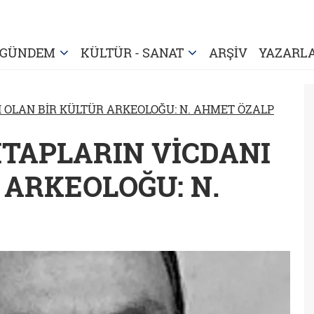
GÜNDEM
KÜLTÜR - SANAT
ARŞİV
YAZARL
I OLAN BİR KÜLTÜR ARKEOLOĞU: N. AHMET ÖZALP
KITAPLARIN VİCDANI
 ARKEOLOĞU: N.