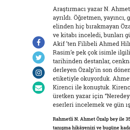
Araştırmacı yazar N. Ahmet
ayrıldı. Öğretmen, yayıncı, 
elinden hiç bırakmayan Öza
ve kitabı inceledi, bunları
Akif ’ten Filibeli Ahmed Hi
Rasim’e pek çok isimle ilgi
tarihinden destanlar, cenkn
derleyen Özalp’in son döne
etiketiyle okuyorduk. Ahmet
Kirenci ile konuştuk. Kirenc
üretken yazar için “Neredey
eserleri incelemek ve gün ış
Rahmetli N. Ahmet Özalp bey ile 35
tanışma hikâyenizi ve bugüne kad