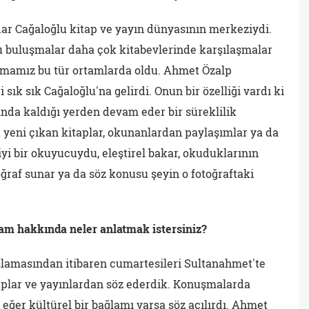
dar Cağaloğlu kitap ve yayın dünyasının merkeziydi.
u buluşmalar daha çok kitabevlerinde karşılaşmalar
ışmamız bu tür ortamlarda oldu. Ahmet Özalp
sık sık Cağaloğlu'na gelirdi. Onun bir özelliği vardı ki
nda kaldığı yerden devam eder bir süreklilik
 yeni çıkan kitaplar, okunanlardan paylaşımlar ya da
 iyi bir okuyucuydu, eleştirel bakar, okuduklarının
ğraf sunar ya da söz konusu şeyin o fotoğraftaki
rtam hakkında neler anlatmak istersiniz?
şlamasından itibaren cumartesileri Sultanahmet'te
aplar ve yayınlardan söz ederdik. Konuşmalarda
 eğer kültürel bir bağlamı varsa söz açılırdı. Ahmet