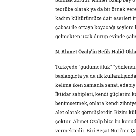
tecrübe olarak ya da bir örnek ver
kadim kültürümüze dair eserleri in
çabası ile ortaya koyacağı şeylere
gelmekten uzak durup evinde çalı
N. Ahmet Özalp'in Refik Halid-Oklar
Türkçede "güdümcülük" "yönlendir
başlangıçta ya da ilk kullanılışı
kelime iken zamanla sanat, edebiy
İktidar sahipleri, kendi güçlerini 
benimsetmek, onlara kendi zihniyetl
alet olarak görmüşlerdir. Bizim kü
çoktur. Ahmet Özalp bize bu konud
vermektedir. Biri Reşat Nuri'nin Ça