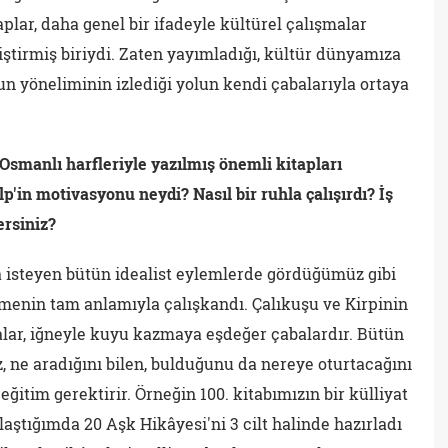
plar, daha genel bir ifadeyle kültürel çalışmalar
ştirmiş biriydi. Zaten yayımladığı, kültür dünyamıza
n yöneliminin izlediği yolun kendi çabalarıyla ortaya
Osmanlı harfleriyle yazılmış önemli kitapları
in motivasyonu neydi? Nasıl bir ruhla çalışırdı? İş
ersiniz?
isteyen bütün idealist eylemlerde gördüğümüz gibi
enin tam anlamıyla çalışkandı. Çalıkuşu ve Kirpinin
alar, iğneyle kuyu kazmaya eşdeğer çabalardır. Bütün
 ne aradığını bilen, bulduğunu da nereye oturtacağını
eğitim gerektirir. Örneğin 100. kitabımızın bir külliyat
aştığımda 20 Aşk Hikâyesi'ni 3 cilt halinde hazırladı