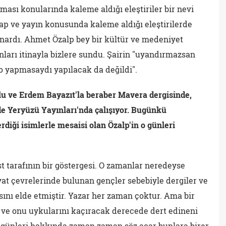
ması konularında kaleme aldığı eleştiriler bir nevi
ap ve yayın konusunda kaleme aldığı eleştirilerde
sunardı. Ahmet Özalp bey bir kültür ve medeniyet
onları itinayla bizlere sundu. Şairin "uyandırmazsan
o yapmasaydı yapılacak da değildi".
ğlu ve Erdem Bayazıt'la beraber Mavera dergisinde,
de Yeryüzü Yayınları'nda çalışıyor. Bugünkü
rdiği isimlerle mesaisi olan Özalp'in o günleri
st tarafının bir göstergesi. O zamanlar neredeyse
yat çevrelerinde bulunan gençler sebebiyle dergiler ve
ını elde etmiştir. Yazar her zaman çoktur. Ama bir
 ve onu uykularını kaçıracak derecede dert edineni
 günleri hakkında zaman zaman söz açar bunlara birer