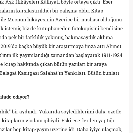
 Aşk Hikâyeleri Külliyatı böyle ortaya çıktı. Eser
ların karşılaştırıldığı bir çalışma oldu. Kitap
le Mecnun hikâyesinin Azerice bir nüshası olduğunu
k istemiş biz de kütüphaneden fotokopisini kendisine
ında pek bir farklılık yokmuş, bakmasaydık aklıma
de 2019'da başka büyük bir araştırmaya imza attı Ahmet
'ının ilk yayımlandığı zamandan başlayarak 1911-1924
de kitap hakkında çıkan bütün yazıları bir araya
 Belagat Kasırgası Safahat'ın Yankıları. Bütün bunları
 ifade ediyor?
ik" bir aydındı. Yukarıda söylediklerimi daha özetle
itapların vicdanı gibiydi. Eski eserlerden yaptığı
azılar hep kitap-yayın üzerine idi. Daha iyiye ulaşmak,