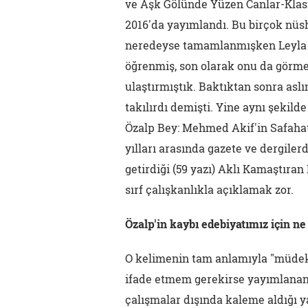
ve Aşk Gölünde Yüzen Canlar-Klasik
2016'da yayımlandı. Bu birçok nüsha
neredeyse tamamlanmışken Leyla i
öğrenmiş, son olarak onu da görme
ulaştırmıştık. Baktıktan sonra asl
takılırdı demişti. Yine aynı şekil
Özalp Bey: Mehmed Akif'in Safahat
yılları arasında gazete ve dergiler
getirdiği (59 yazı) Aklı Kamaştıran
sırf çalışkanlıkla açıklamak zor.
Özalp'in kaybı edebiyatımız için ne
O kelimenin tam anlamıyla "müdekk
ifade etmem gerekirse yayımlanan k
çalışmalar dışında kaleme aldığı y