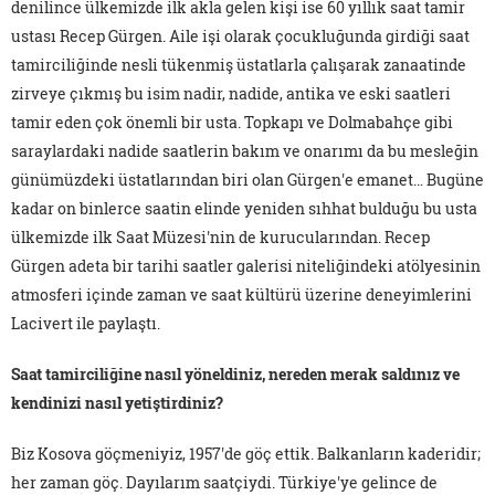
denilince ülkemizde ilk akla gelen kişi ise 60 yıllık saat tamir
ustası Recep Gürgen. Aile işi olarak çocukluğunda girdiği saat
tamirciliğinde nesli tükenmiş üstatlarla çalışarak zanaatinde
zirveye çıkmış bu isim nadir, nadide, antika ve eski saatleri
tamir eden çok önemli bir usta. Topkapı ve Dolmabahçe gibi
saraylardaki nadide saatlerin bakım ve onarımı da bu mesleğin
günümüzdeki üstatlarından biri olan Gürgen'e emanet… Bugüne
kadar on binlerce saatin elinde yeniden sıhhat bulduğu bu usta
ülkemizde ilk Saat Müzesi'nin de kurucularından. Recep
Gürgen adeta bir tarihi saatler galerisi niteliğindeki atölyesinin
atmosferi içinde zaman ve saat kültürü üzerine deneyimlerini
Lacivert ile paylaştı.
Saat tamirciliğine nasıl yöneldiniz, nereden merak saldınız ve
kendinizi nasıl yetiştirdiniz?
Biz Kosova göçmeniyiz, 1957'de göç ettik. Balkanların kaderidir;
her zaman göç. Dayılarım saatçiydi. Türkiye'ye gelince de