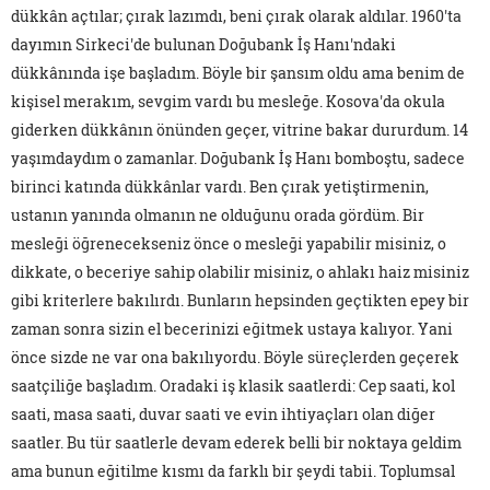
dükkân açtılar; çırak lazımdı, beni çırak olarak aldılar. 1960'ta
dayımın Sirkeci'de bulunan Doğubank İş Hanı'ndaki
dükkânında işe başladım. Böyle bir şansım oldu ama benim de
kişisel merakım, sevgim vardı bu mesleğe. Kosova'da okula
giderken dükkânın önünden geçer, vitrine bakar dururdum. 14
yaşımdaydım o zamanlar. Doğubank İş Hanı bomboştu, sadece
birinci katında dükkânlar vardı. Ben çırak yetiştirmenin,
ustanın yanında olmanın ne olduğunu orada gördüm. Bir
mesleği öğrenecekseniz önce o mesleği yapabilir misiniz, o
dikkate, o beceriye sahip olabilir misiniz, o ahlakı haiz misiniz
gibi kriterlere bakılırdı. Bunların hepsinden geçtikten epey bir
zaman sonra sizin el becerinizi eğitmek ustaya kalıyor. Yani
önce sizde ne var ona bakılıyordu. Böyle süreçlerden geçerek
saatçiliğe başladım. Oradaki iş klasik saatlerdi: Cep saati, kol
saati, masa saati, duvar saati ve evin ihtiyaçları olan diğer
saatler. Bu tür saatlerle devam ederek belli bir noktaya geldim
ama bunun eğitilme kısmı da farklı bir şeydi tabii. Toplumsal