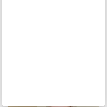
Dört uzmana sorduk: Hayatımız ne
kadar dijitalleşti?
MAKALE
Yunus Arslan