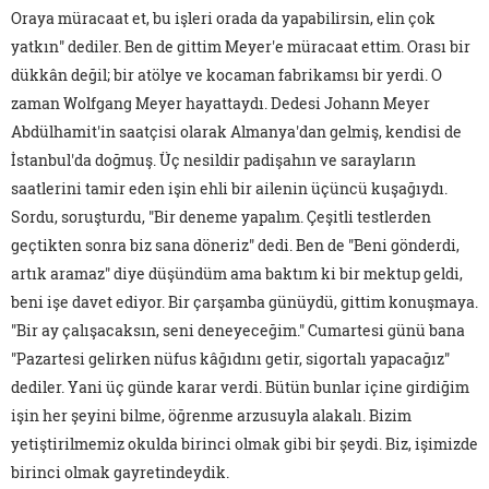
Oraya müracaat et, bu işleri orada da yapabilirsin, elin çok
yatkın" dediler. Ben de gittim Meyer'e müracaat ettim. Orası bir
dükkân değil; bir atölye ve kocaman fabrikamsı bir yerdi. O
zaman Wolfgang Meyer hayattaydı. Dedesi Johann Meyer
Abdülhamit'in saatçisi olarak Almanya'dan gelmiş, kendisi de
İstanbul'da doğmuş. Üç nesildir padişahın ve sarayların
saatlerini tamir eden işin ehli bir ailenin üçüncü kuşağıydı.
Sordu, soruşturdu, "Bir deneme yapalım. Çeşitli testlerden
geçtikten sonra biz sana döneriz" dedi. Ben de "Beni gönderdi,
artık aramaz" diye düşündüm ama baktım ki bir mektup geldi,
beni işe davet ediyor. Bir çarşamba günüydü, gittim konuşmaya.
"Bir ay çalışacaksın, seni deneyeceğim." Cumartesi günü bana
"Pazartesi gelirken nüfus kâğıdını getir, sigortalı yapacağız"
dediler. Yani üç günde karar verdi. Bütün bunlar içine girdiğim
işin her şeyini bilme, öğrenme arzusuyla alakalı. Bizim
yetiştirilmemiz okulda birinci olmak gibi bir şeydi. Biz, işimizde
birinci olmak gayretindeydik.