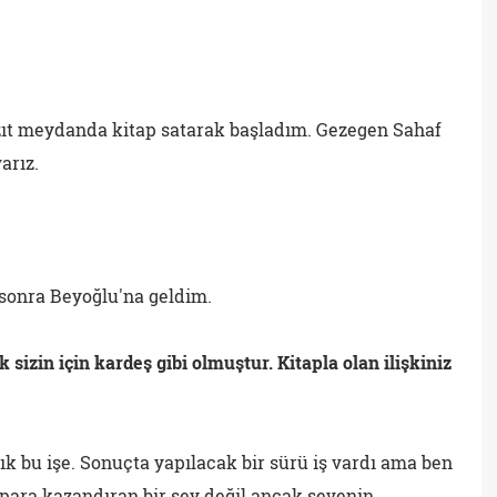
azıt meydanda kitap satarak başladım. Gezegen Sahaf
arız.
 sonra Beyoğlu'na geldim.
ık sizin için kardeş gibi olmuştur. Kitapla olan ilişkiniz
ık bu işe. Sonuçta yapılacak bir sürü iş vardı ama ben
 para kazandıran bir şey değil ancak sevenin