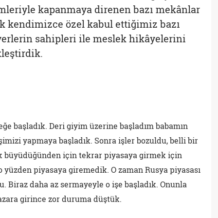
emleriyle kapanmaya direnen bazı mekânlar
ak kendimizce özel kabul ettiğimiz bazı
 yerlerin sahipleri ile meslek hikâyelerini
leştirdik.
eğe başladık. Deri giyim üzerine başladım babamın
imizi yapmaya başladık. Sonra işler bozuldu, belli bir
ok büyüdüğünden için tekrar piyasaya girmek için
 o yüzden piyasaya giremedik. O zaman Rusya piyasası
du. Biraz daha az sermayeyle o işe başladık. Onunla
pazara girince zor duruma düştük.