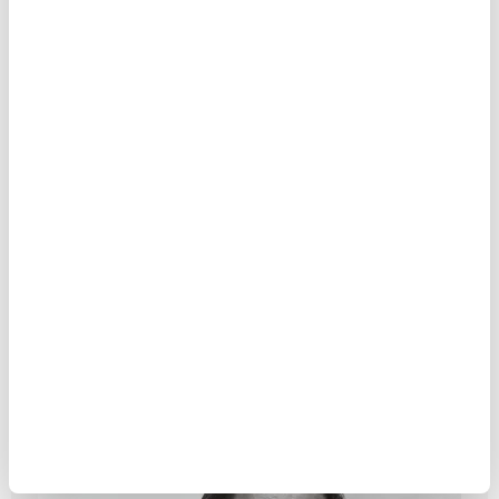
Nicolas Gentile: Yüzüklerin Efendisi
Tarzında Yaşayan Bir Adam
MAKALE
Birol Biçer