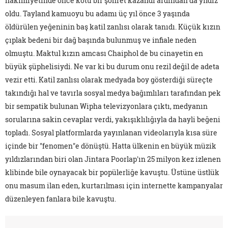
hâkimiyetinde önce kötü bir şöhret kazandı ardından da yıldız
oldu. Tayland kamuoyu bu adamı üç yıl önce 3 yaşında
öldürülen yeğeninin baş katil zanlısı olarak tanıdı. Küçük kızın
çıplak bedeni bir dağ başında bulunmuş ve infiale neden
olmuştu. Maktul kızın amcası Chaiphol de bu cinayetin en
büyük şüphelisiydi. Ne var ki bu durum onu rezil değil de adeta
vezir etti. Katil zanlısı olarak medyada boy gösterdiği süreçte
takındığı hal ve tavırla sosyal medya bağımlıları tarafından pek
bir sempatik bulunan Wipha televizyonlara çıktı, medyanın
sorularına sakin cevaplar verdi, yakışıklılığıyla da hayli beğeni
topladı. Sosyal platformlarda yayınlanan videolarıyla kısa süre
içinde bir "fenomen"e dönüştü. Hatta ülkenin en büyük müzik
yıldızlarından biri olan Jintara Poorlap'ın 25 milyon kez izlenen
klibinde bile oynayacak bir popülerliğe kavuştu. Üstüne üstlük
onu masum ilan eden, kurtarılması için internette kampanyalar
düzenleyen fanlara bile kavuştu.