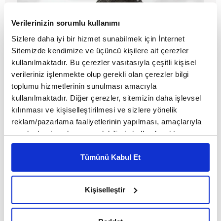
Verilerinizin sorumlu kullanımı
Sizlere daha iyi bir hizmet sunabilmek için İnternet
Sitemizde kendimize ve üçüncü kişilere ait çerezler
kullanılmaktadır. Bu çerezler vasıtasıyla çeşitli kişisel
verileriniz işlenmekte olup gerekli olan çerezler bilgi
toplumu hizmetlerinin sunulması amacıyla
kullanılmaktadır. Diğer çerezler, sitemizin daha işlevsel
Manny Pacquiao: Efsane Boksörün
kılınması ve kişiselleştirilmesi ve sizlere yönelik
reklam/pazarlama faaliyetlerinin yapılması, amaçlarıyla
Yeni Hedefi Filipinleri Yönetmek
sınırlı olarak açık rızanız dahilinde kullanılacaktır.
Çerezlere ilişkin tercihlerinizi çerez paneli vasıtasıyla
MAKALE
belirleyebilirsiniz. Çerezlere ilişkin detaylı bilgi için
Tümünü Kabul Et
Birol Biçer
Ayarlar butonuna tıklayabilir,
Çerez Bilgilendirme
Metnimizi ziyaret edebilirsiniz.
Kişiselleştir
6698 sayılı Kişisel Verilerin Korunması Kanunu uyarınca
hazırlanmış olan İnternet Sitesi Aydınlatma Metnimizi
okumak ve sitemizi ziyaretiniz kapsamında