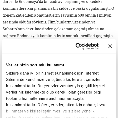
darbe ile Endonezya'da bir cadı avı başlamış ve ülkedeki
komünistlere karşı amansız bir şiddet ve baskı uygulanmıştı. O
dönem katledilen komünistlerin sayısının 500 bin ila 1 milyon
arasında olduğu söylenir. Tüm bunların üzerinden ve
Suharto'nun devrilmesinden çok zaman geçmiş olmasına
rağmen Endonezyalı komünistlerin sonraki nesilleri geçmişin
günahlarının cezasını çekmeye devam ettiler. Bu cezalardan
biri de Endonezya Komünist Partisi üyelerinin akrabalarının
orduya kesinlikle alınmamasıydı. Ancak ordu kumandanı
Andika Perkasa tarafından açıklanan sürpriz bir karar
Verilerinizin sorumlu kullanımı
Endonezya'nın geçmişin hayaletlerinden kurtulup toplumdaki
Sizlere daha iyi bir hizmet sunabilmek için İnternet
bölünmeyi sona erdirme kararlılığı olarak yorumlanıyor. Buna
Sitemizde kendimize ve üçüncü kişilere ait çerezler
göre 65 yılın ardından komünist ailelerin bugünkü nesillerine
kullanılmaktadır. Bu çerezler vasıtasıyla çeşitli kişisel
Endonezya ordusunda görev yapma yolu açılıyor. Bu kararla
verileriniz işlenmekte olup gerekli olan çerezler bilgi
Endonezya'da toplumsal fırkalar ve devlet ile halk arasındaki 65
toplumu hizmetlerinin sunulması amacıyla
yıllık fay hattı tamir edilmeye çalışılıyor.
kullanılmaktadır. Diğer çerezler, sitemizin daha işlevsel
kılınması ve kişiselleştirilmesi ve sizlere yönelik
"LONDON BRIDGE" OPERASYONU: KRALİÇEYE SON VEDA
reklam/pazarlama faaliyetlerinin yapılması, amaçlarıyla