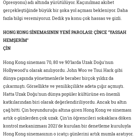
Opresyonu) adı altında yürütülüyor. Kaçınılmaz akıbet
gerçekleştiğinde büyük bir şoka yol açması bekleniyor. Daha
fazla bilgi veremiyoruz. Dedik ya konu çok hassas ve gizli.
HONG KONG SİNEMASININ YENİ PAROLASI: ÇİNCE "YASSAH
HEMŞERİM"
ÇİN
Hong Kong sineması 70, 80 ve 90'larda Uzak Doğu'nun
Hollywood'u olarak anılıyordu. John Woo ve Tsui Hark gibi
dünya çapında yönetmenlerle beraber birçok yıldız da
çıkarmıştı. Görsellikte ve yenilikçilikte adeta çığır açmıştı.
Hatta Uzak Doğu'nun dünya popüler kültürüne en önemli
katkılarından biri olarak değerlendiriliyordu. Ancak bu altın
çağ bitti. Çin boyunduruğu altına giren Hong Kong ve sineması
artık o günlerden çok uzak. Çin'in öğrencileri sokaklara döken
kontrol mekanizması 2021'de kurulan bir denetleme kuruluyla
Hong Kong sinemasının o icatçı günlerini artık mumla aratıyor.