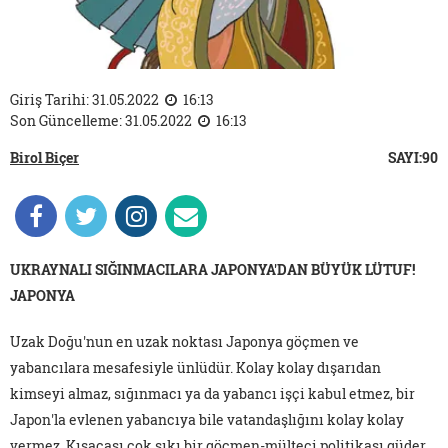
Giriş Tarihi: 31.05.2022
16:13
Son Güncelleme: 31.05.2022
16:13
Birol Biçer
SAYI:90
UKRAYNALI SIĞINMACILARA JAPONYA'DAN BÜYÜK LÜTUF!
JAPONYA
Uzak Doğu'nun en uzak noktası Japonya göçmen ve
yabancılara mesafesiyle ünlüdür. Kolay kolay dışarıdan
kimseyi almaz, sığınmacı ya da yabancı işçi kabul etmez, bir
Japon'la evlenen yabancıya bile vatandaşlığını kolay kolay
vermez. Kısacası çok sıkı bir göçmen-mülteci politikası güder.