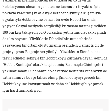
Yüzüklerin Efendisi. Ancak bu tutkusu bir okur ya da
koleksiyoncu olmanın çok ötesine taşmış bir tiryaki o. İşi o
noktaya vardırmış ki ailesiyle beraber giyimiyle kuşamıyla
eşyalarıyla Hobbit evine benzer bir evde Hobbit tarzında
yaşıyor. Sosyal medyada sergilediği bu yaşam tarzını şimdiden
100 bin kişi takip ediyor. O bu kadarı yetmemiş olacak ki şimdi
de tüm hayatını Yüzüklerin Efendisi'nin atmosferinde
yaşayacağı bir ortam oluşturmanın peşinde. Bu amaçla bir de
proje yapmış. Bu proje her yönüyle Yüzüklerin Efendisi'nde
tasvir edildiği şekliyle bir Hobbit köyü kurmaya dayalı; adını da
"Hobbit Kontluğu" olarak tespit etmiş. Bu amaçla Chieti şehri
yakınlarındaki Bucchaninico'da birkaç hektarlık bir araziyi de
satın almış ve bu işe tahsis etmiş. Şimdi dünyayı gerçek bir
Hobbit köyüne kavuşturmak ve daha da Hobbit gibi yaşamak
için harıl harıl çalışıyor.