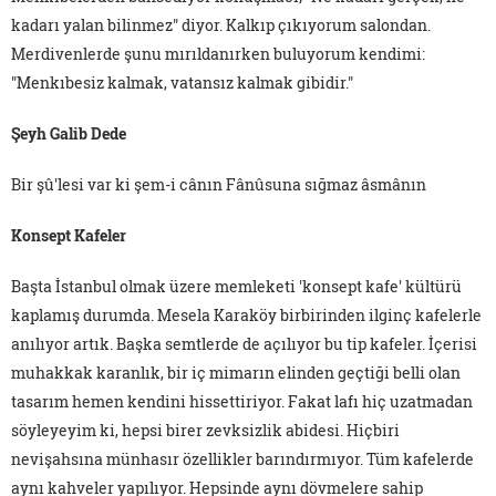
kadarı yalan bilinmez" diyor. Kalkıp çıkıyorum salondan.
Merdivenlerde şunu mırıldanırken buluyorum kendimi:
"Menkıbesiz kalmak, vatansız kalmak gibidir."
Şeyh Galib Dede
Bir şû'lesi var ki şem-i cânın Fânûsuna sığmaz âsmânın
Konsept Kafeler
Başta İstanbul olmak üzere memleketi 'konsept kafe' kültürü
kaplamış durumda. Mesela Karaköy birbirinden ilginç kafelerle
anılıyor artık. Başka semtlerde de açılıyor bu tip kafeler. İçerisi
muhakkak karanlık, bir iç mimarın elinden geçtiği belli olan
tasarım hemen kendini hissettiriyor. Fakat lafı hiç uzatmadan
söyleyeyim ki, hepsi birer zevksizlik abidesi. Hiçbiri
nevişahsına münhasır özellikler barındırmıyor. Tüm kafelerde
aynı kahveler yapılıyor. Hepsinde aynı dövmelere sahip