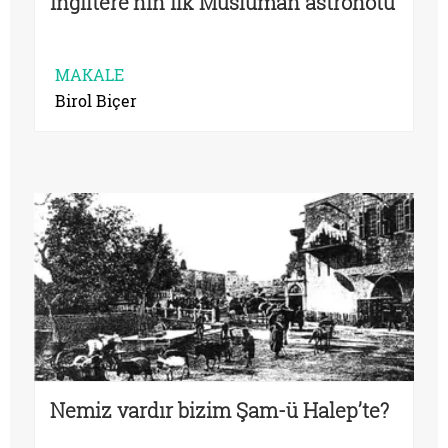
İngiltere’nin ilk Müslüman astronotu
MAKALE
Birol Biçer
Nemiz vardır bizim Şam-ü Halep’te?