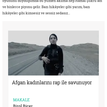
oyununu duyduğumda bu yüzden aklıma hep Hamal Şükrü abi
ve binlerce piyonu gelir. Bazı hikâyeler gibi yarım, bazı
hikâyeler gibi kimsesiz ve sessiz sedasız...
Afgan kadınlarını rap ile savunuyor
MAKALE
Birol Biçer