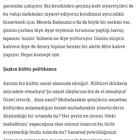
garsonlar çalışıyor. Biz kendinden geçmiş kafe ziyaretçileri de
bu vahşi mekânları ziyaret ediyoruz kendimizi ayrıcalıklı
hissetmek için. Mesela Balmumcu'da da böyle bir mekân var;
günün çorbası diye Ayşe teyzenin torununa yaptığı havuç
lapasını 'minör' bilmem ne diye yutturuyor. Günün sürpriz
kahvesi diye de deney tüpüne benzer bir alette filtre kahve
yapıyor. Hepsi konsept işte.
Şaşkın kültür politikamız
Azizim biz kültür sanat alanında eksiğiz!.. Kültürel iktidarla
mücadele etmeliyiz! Şu sanat olaylarına biz de el atmalıyız!
Güzel retorik… Ama nasıl? Muhafazakâr gençlerin sanattan
kültürden anlamadığını bizzat muhafazakâr yöneticilerin
düşündüğü bir ortamda mı? Her şeyin en iyisini 'öteki
mahallenin' yapacağına olan sonsuz inancın bir türlü
eriyemediği buzlu sularda mı? Sanatsal yeterliliğimizi