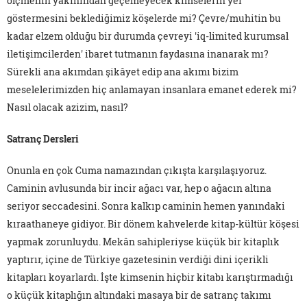
ölçmenin yakınından geçemeyecek kimselerin yer
göstermesini beklediğimiz köşelerde mi? Çevre/muhitin bu
kadar elzem olduğu bir durumda çevreyi 'iq-limited kurumsal
iletişimcilerden' ibaret tutmanın faydasına inanarak mı?
Sürekli ana akımdan şikâyet edip ana akımı bizim
meselelerimizden hiç anlamayan insanlara emanet ederek mi?
Nasıl olacak azizim, nasıl?
Satranç Dersleri
Onunla en çok Cuma namazından çıkışta karşılaşıyoruz.
Caminin avlusunda bir incir ağacı var, hep o ağacın altına
seriyor seccadesini. Sonra kalkıp caminin hemen yanındaki
kıraathaneye gidiyor. Bir dönem kahvelerde kitap-kültür köşesi
yapmak zorunluydu. Mekân sahipleriyse küçük bir kitaplık
yaptırır, içine de Türkiye gazetesinin verdiği dini içerikli
kitapları koyarlardı. İşte kimsenin hiçbir kitabı karıştırmadığı
o küçük kitaplığın altındaki masaya bir de satranç takımı