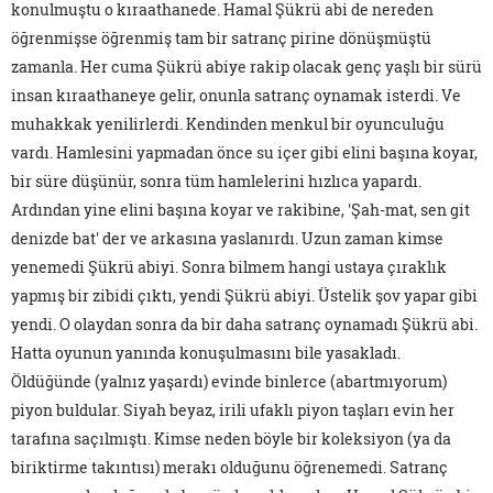
konulmuştu o kıraathanede. Hamal Şükrü abi de nereden
öğrenmişse öğrenmiş tam bir satranç pirine dönüşmüştü
zamanla. Her cuma Şükrü abiye rakip olacak genç yaşlı bir sürü
insan kıraathaneye gelir, onunla satranç oynamak isterdi. Ve
muhakkak yenilirlerdi. Kendinden menkul bir oyunculuğu
vardı. Hamlesini yapmadan önce su içer gibi elini başına koyar,
bir süre düşünür, sonra tüm hamlelerini hızlıca yapardı.
Ardından yine elini başına koyar ve rakibine, 'Şah-mat, sen git
denizde bat' der ve arkasına yaslanırdı. Uzun zaman kimse
yenemedi Şükrü abiyi. Sonra bilmem hangi ustaya çıraklık
yapmış bir zibidi çıktı, yendi Şükrü abiyi. Üstelik şov yapar gibi
yendi. O olaydan sonra da bir daha satranç oynamadı Şükrü abi.
Hatta oyunun yanında konuşulmasını bile yasakladı.
Öldüğünde (yalnız yaşardı) evinde binlerce (abartmıyorum)
piyon buldular. Siyah beyaz, irili ufaklı piyon taşları evin her
tarafına saçılmıştı. Kimse neden böyle bir koleksiyon (ya da
biriktirme takıntısı) merakı olduğunu öğrenemedi. Satranç