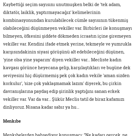
Kaybettiği seçim sayısını unutmuşken belki de 'tek adam,
diktatör, laiklik, yaptırmayacağız' kelimelerinin
kombinasyonundan kurulabilecek cümle sayısının tükenmiş
olabileceğini düşünmeyen vekiller var. Birbirleri ile konuşmayı
bilmeyen, öfkesini şiddete dökmeden icraatın içine giremeyen
vekiller var. Kendini ifade etmek yerine, tekmeyle ve yumrukla
karşısındakinin siyasi görüşünü alt edebileceğini düşünen,
'yine olsa yine yaparım' diyen vekiller var… Mecliste kadın
kavgası görünce heyecana gelip, karşılaştıkları ve bugüne dek
seviyesini hiç düşürmemiş pek çok kadın vekile 'aman sizden
korkulur', 'size çok yaklaşmamak lazım' diyerek, bu çirkin
davranışlarına paydaş edip şirinlik yaptığını sanan erkek
vekiller var. Var da var… Şükür Meclis tatil de biraz kafamızı
dinliyoruz. Nisana kadar sabır ya hu…
Menkıbe
Menkıbelerden bahsediyor konuşmacı; "Ne kadarı gerçek, ne