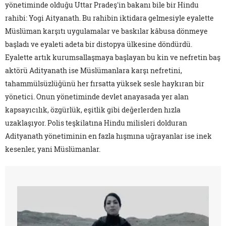
yönetiminde olduğu Uttar Pradeş'in bakanı bile bir Hindu
rahibi: Yogi Aityanath. Bu rahibin iktidara gelmesiyle eyalette
Müslüman karşıtı uygulamalar ve baskılar kâbusa dönmeye
başladı ve eyaleti adeta bir distopya ülkesine döndürdü.
Eyalette artık kurumsallaşmaya başlayan bu kin ve nefretin baş
aktörü Adityanath ise Müslümanlara karşı nefretini,
tahammülsüzlüğünü her fırsatta yüksek sesle haykıran bir
yönetici. Onun yönetiminde devlet anayasada yer alan
kapsayıcılık, özgürlük, eşitlik gibi değerlerden hızla
uzaklaşıyor. Polis teşkilatına Hindu milisleri dolduran
Adityanath yönetiminin en fazla hışmına uğrayanlar ise inek
kesenler, yani Müslümanlar.