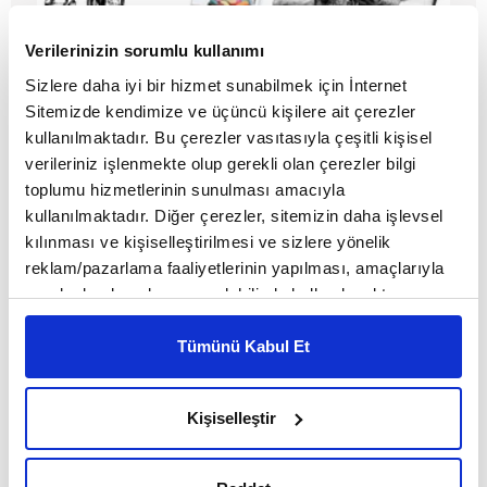
Verilerinizin sorumlu kullanımı
Egoist okur
Sizlere daha iyi bir hizmet sunabilmek için İnternet
Sitemizde kendimize ve üçüncü kişilere ait çerezler
kullanılmaktadır. Bu çerezler vasıtasıyla çeşitli kişisel
MAKALE
verileriniz işlenmekte olup gerekli olan çerezler bilgi
Gülenay Börekçi
toplumu hizmetlerinin sunulması amacıyla
kullanılmaktadır. Diğer çerezler, sitemizin daha işlevsel
kılınması ve kişiselleştirilmesi ve sizlere yönelik
reklam/pazarlama faaliyetlerinin yapılması, amaçlarıyla
sınırlı olarak açık rızanız dahilinde kullanılacaktır.
Çerezlere ilişkin tercihlerinizi çerez paneli vasıtasıyla
belirleyebilirsiniz. Çerezlere ilişkin detaylı bilgi için
Tümünü Kabul Et
Ayarlar butonuna tıklayabilir,
Çerez Bilgilendirme
Metnimizi ziyaret edebilirsiniz.
Kişiselleştir
6698 sayılı Kişisel Verilerin Korunması Kanunu uyarınca
hazırlanmış olan İnternet Sitesi Aydınlatma Metnimizi
okumak ve sitemizi ziyaretiniz kapsamında