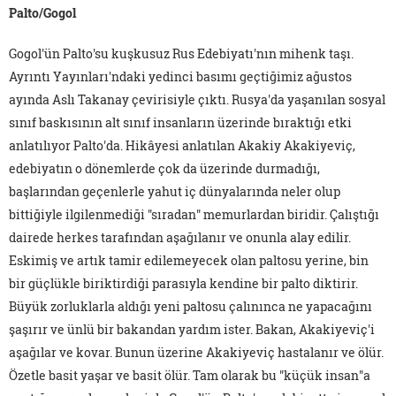
Palto/Gogol
Gogol'ün Palto'su kuşkusuz Rus Edebiyatı'nın mihenk taşı.
Ayrıntı Yayınları'ndaki yedinci basımı geçtiğimiz ağustos
ayında Aslı Takanay çevirisiyle çıktı. Rusya'da yaşanılan sosyal
sınıf baskısının alt sınıf insanların üzerinde bıraktığı etki
anlatılıyor Palto'da. Hikâyesi anlatılan Akakiy Akakiyeviç,
edebiyatın o dönemlerde çok da üzerinde durmadığı,
başlarından geçenlerle yahut iç dünyalarında neler olup
bittiğiyle ilgilenmediği "sıradan" memurlardan biridir. Çalıştığı
dairede herkes tarafından aşağılanır ve onunla alay edilir.
Eskimiş ve artık tamir edilemeyecek olan paltosu yerine, bin
bir güçlükle biriktirdiği parasıyla kendine bir palto diktirir.
Büyük zorluklarla aldığı yeni paltosu çalınınca ne yapacağını
şaşırır ve ünlü bir bakandan yardım ister. Bakan, Akakiyeviç'i
aşağılar ve kovar. Bunun üzerine Akakiyeviç hastalanır ve ölür.
Özetle basit yaşar ve basit ölür. Tam olarak bu "küçük insan"a