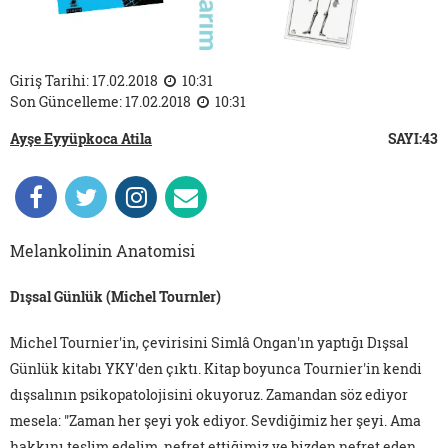
Giriş Tarihi: 17.02.2018
10:31
Son Güncelleme: 17.02.2018
10:31
Ayşe Eyyüpkoca Atila
SAYI:43
Melankolinin Anatomisi
Dışsal Günlük (Michel Tournler)
Michel Tournier'in, çevirisini Simlâ Ongan'ın yaptığı Dışsal
Günlük kitabı YKY'den çıktı. Kitap boyunca Tournier'in kendi
dışsalının psikopatolojisini okuyoruz. Zamandan söz ediyor
mesela: "Zaman her şeyi yok ediyor. Sevdiğimiz her şeyi. Ama
hakkını teslim edelim, nefret ettiğimiz ve bizden nefret eden