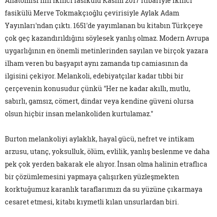
Anatomisi'nin ikinci fasikülü Kasım 2017 itibariyle ikinci
fasikülü Merve Tokmakçıoğlu çevirisiyle Aylak Adam
Yayınları'ndan çıktı. 1651'de yayımlanan bu kitabın Türkçeye
çok geç kazandırıldığını söylesek yanlış olmaz. Modern Avrupa
uygarlığının en önemli metinlerinden sayılan ve birçok yazara
ilham veren bu başyapıt aynı zamanda tıp camiasının da
ilgisini çekiyor. Melankoli, edebiyatçılar kadar tıbbi bir
çerçevenin konusudur çünkü "Her ne kadar akıllı, mutlu,
sabırlı, gamsız, cömert, dindar veya kendine güveni olursa
olsun hiçbir insan melankoliden kurtulamaz."
Burton melankoliyi aylaklık, hayal gücü, nefret ve intikam
arzusu, utanç, yoksulluk, ölüm, evlilik, yanlış beslenme ve daha
pek çok yerden bakarak ele alıyor. İnsan olma halinin etraflıca
bir çözümlemesini yapmaya çalışırken yüzleşmekten
korktuğumuz karanlık taraflarımızı da su yüzüne çıkarmaya
cesaret etmesi, kitabı kıymetli kılan unsurlardan biri.