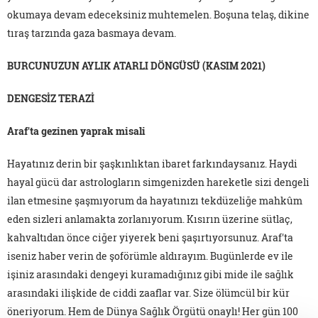
okumaya devam edeceksiniz muhtemelen. Boşuna telaş, dikine
tıraş tarzında gaza basmaya devam.
BURCUNUZUN AYLIK ATARLI DÖNGÜSÜ (KASIM 2021)
DENGESİZ TERAZİ
Araf'ta gezinen yaprak misali
Hayatınız derin bir şaşkınlıktan ibaret farkındaysanız. Haydi
hayal gücü dar astrologların simgenizden hareketle sizi dengeli
ilan etmesine şaşmıyorum da hayatınızı tekdüzeliğe mahkûm
eden sizleri anlamakta zorlanıyorum. Kısırın üzerine sütlaç,
kahvaltıdan önce ciğer yiyerek beni şaşırtıyorsunuz. Araf'ta
iseniz haber verin de şoförümle aldırayım. Bugünlerde ev ile
işiniz arasındaki dengeyi kuramadığınız gibi mide ile sağlık
arasındaki ilişkide de ciddi zaaflar var. Size ölümcül bir kür
öneriyorum. Hem de Dünya Sağlık Örgütü onaylı! Her gün 100