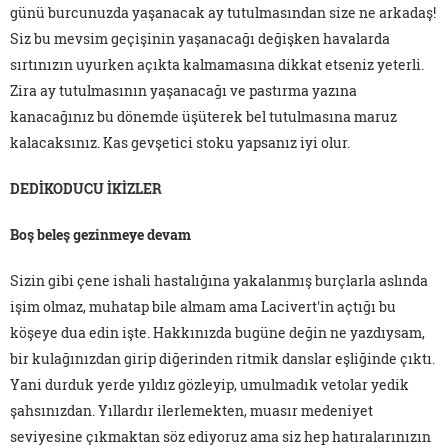
günü burcunuzda yaşanacak ay tutulmasından size ne arkadaş!
Siz bu mevsim geçişinin yaşanacağı değişken havalarda
sırtınızın uyurken açıkta kalmamasına dikkat etseniz yeterli.
Zira ay tutulmasının yaşanacağı ve pastırma yazına
kanacağınız bu dönemde üşüterek bel tutulmasına maruz
kalacaksınız. Kas gevşetici stoku yapsanız iyi olur.
DEDİKODUCU İKİZLER
Boş beleş gezinmeye devam
Sizin gibi çene ishali hastalığına yakalanmış burçlarla aslında
işim olmaz, muhatap bile almam ama Lacivert'in açtığı bu
köşeye dua edin işte. Hakkınızda bugüne değin ne yazdıysam,
bir kulağınızdan girip diğerinden ritmik danslar eşliğinde çıktı.
Yani durduk yerde yıldız gözleyip, umulmadık vetolar yedik
şahsınızdan. Yıllardır ilerlemekten, muasır medeniyet
seviyesine çıkmaktan söz ediyoruz ama siz hep hatıralarınızın