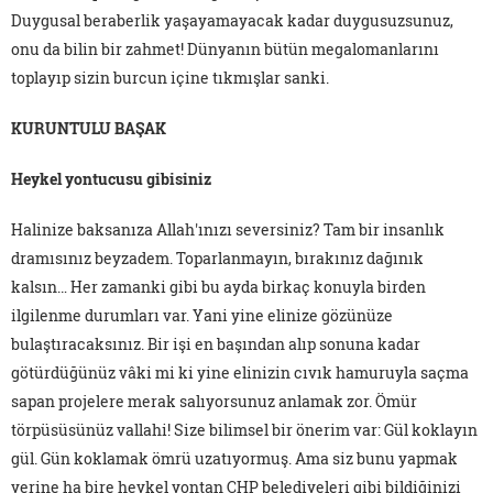
Duygusal beraberlik yaşayamayacak kadar duygusuzsunuz,
onu da bilin bir zahmet! Dünyanın bütün megalomanlarını
toplayıp sizin burcun içine tıkmışlar sanki.
KURUNTULU BAŞAK
Heykel yontucusu gibisiniz
Halinize baksanıza Allah'ınızı seversiniz? Tam bir insanlık
dramısınız beyzadem. Toparlanmayın, bırakınız dağınık
kalsın… Her zamanki gibi bu ayda birkaç konuyla birden
ilgilenme durumları var. Yani yine elinize gözünüze
bulaştıracaksınız. Bir işi en başından alıp sonuna kadar
götürdüğünüz vâki mi ki yine elinizin cıvık hamuruyla saçma
sapan projelere merak salıyorsunuz anlamak zor. Ömür
törpüsüsünüz vallahi! Size bilimsel bir önerim var: Gül koklayın
gül. Gün koklamak ömrü uzatıyormuş. Ama siz bunu yapmak
yerine ha bire heykel yontan CHP belediyeleri gibi bildiğinizi