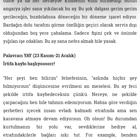
ofiste ya da her nerdeyse kimsenin elini sürmediği bütün
angarya işler sana yıkılacak bu ay. Bu şok dalgası gerim gerim
gerileceğin, buzdolabına döneceğin bir döneme işaret ediyor.
Bardağın dolu tarafını görme özelliğin geçici olarak servis dışı
olduğundan boş yere çabalama. Sadece fişini çek ve önünde
yığılan işe odaklan. Bu ay sana nefes almak bile yasak.
Palavracı YAY (23 Kasım-21 Aralık)
İrtifa kaybı başlıyoooorr!
"Her şeyi ben bilirim" felsefesinin, "aslında hiçbir şey
bilmiyorsun" düşüncesine evrilmesi an meselesi. Bu ay feci
şekilde irtifa kaybedeceksin çünkü. Nereye, ne şekilde
çarpacağını ben bile tahmin edemiyorum. Nabza göre verdiğin
şerbetleri içecek insan evladı kalmadı etrafında ama sen
karavana atmaya devam ediyorsun. Oh olsun! Bu durumdan
kurtulmanın bir yolu var, sevdiklerine hediye al,
etrafındakilerle bağları sıkı tut. For example, benden