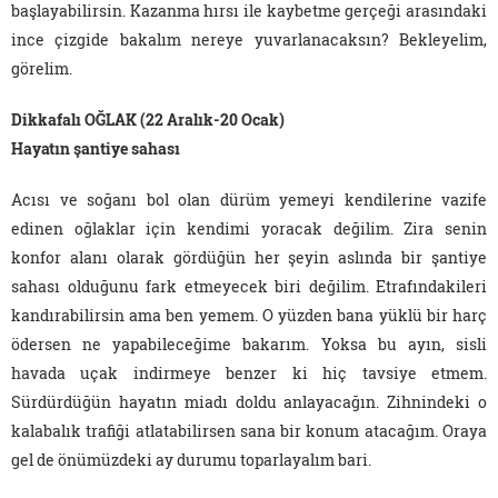
başlayabilirsin. Kazanma hırsı ile kaybetme gerçeği arasındaki
ince çizgide bakalım nereye yuvarlanacaksın? Bekleyelim,
görelim.
Dikkafalı OĞLAK (22 Aralık-20 Ocak)
Hayatın şantiye sahası
Acısı ve soğanı bol olan dürüm yemeyi kendilerine vazife
edinen oğlaklar için kendimi yoracak değilim. Zira senin
konfor alanı olarak gördüğün her şeyin aslında bir şantiye
sahası olduğunu fark etmeyecek biri değilim. Etrafındakileri
kandırabilirsin ama ben yemem. O yüzden bana yüklü bir harç
ödersen ne yapabileceğime bakarım. Yoksa bu ayın, sisli
havada uçak indirmeye benzer ki hiç tavsiye etmem.
Sürdürdüğün hayatın miadı doldu anlayacağın. Zihnindeki o
kalabalık trafiği atlatabilirsen sana bir konum atacağım. Oraya
gel de önümüzdeki ay durumu toparlayalım bari.