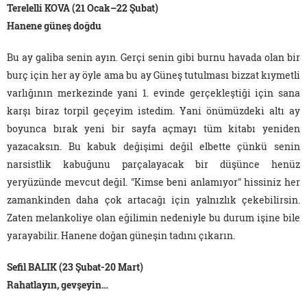
Terelelli KOVA (21 Ocak–22 Şubat)
Hanene güneş doğdu
Bu ay galiba senin ayın. Gerçi senin gibi burnu havada olan bir
burç için her ay öyle ama bu ay Güneş tutulması bizzat kıymetli
varlığının merkezinde yani 1. evinde gerçekleştiği için sana
karşı biraz torpil geçeyim istedim. Yani önümüzdeki altı ay
boyunca bırak yeni bir sayfa açmayı tüm kitabı yeniden
yazacaksın. Bu kabuk değişimi değil elbette çünkü senin
narsistlik kabuğunu parçalayacak bir düşünce henüz
yeryüzünde mevcut değil. "Kimse beni anlamıyor" hissiniz her
zamankinden daha çok artacağı için yalnızlık çekebilirsin.
Zaten melankoliye olan eğilimin nedeniyle bu durum işine bile
yarayabilir. Hanene doğan güneşin tadını çıkarın.
Sefil BALIK (23 Şubat-20 Mart)
Rahatlayın, gevşeyin…