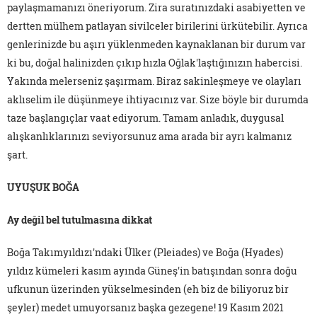
paylaşmamanızı öneriyorum. Zira suratınızdaki asabiyetten ve
dertten mülhem patlayan sivilceler birilerini ürkütebilir. Ayrıca
genlerinizde bu aşırı yüklenmeden kaynaklanan bir durum var
ki bu, doğal halinizden çıkıp hızla Oğlak'laştığınızın habercisi.
Yakında melerseniz şaşırmam. Biraz sakinleşmeye ve olayları
aklıselim ile düşünmeye ihtiyacınız var. Size böyle bir durumda
taze başlangıçlar vaat ediyorum. Tamam anladık, duygusal
alışkanlıklarınızı seviyorsunuz ama arada bir ayrı kalmanız
şart.
UYUŞUK BOĞA
Ay değil bel tutulmasına dikkat
Boğa Takımyıldızı'ndaki Ülker (Pleiades) ve Boğa (Hyades)
yıldız kümeleri kasım ayında Güneş'in batışından sonra doğu
ufkunun üzerinden yükselmesinden (eh biz de biliyoruz bir
şeyler) medet umuyorsanız başka gezegene! 19 Kasım 2021