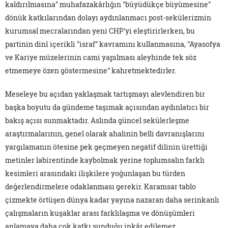
kaldırılmasına" muhafazakârlığın "büyüdükçe büyümesine"
dönük katkılarından dolayı aydınlanmacı post-sekülerizmin
kurumsal mecralarından yeni CHP'yi eleştirirlerken, bu
partinin dinî içerikli "israf" kavramını kullanmasına, "Ayasofya
ve Kariye müzelerinin cami yapılması aleyhinde tek söz
etmemeye özen göstermesine" kahretmektedirler.
Meseleye bu açıdan yaklaşmak tartışmayı alevlendiren bir
başka boyutu da gündeme taşımak açısından aydınlatıcı bir
bakış açısı sunmaktadır. Aslında güncel sekülerleşme
araştırmalarının, genel olarak ahalinin belli davranışlarını
yargılamanın ötesine pek geçmeyen negatif dilinin ürettiği
metinler labirentinde kaybolmak yerine toplumsalın farklı
kesimleri arasındaki ilişkilere yoğunlaşan bu türden
değerlendirmelere odaklanması gerekir. Karamsar tablo
çizmekte örtüşen dünya kadar yayına nazaran daha serinkanlı
çalışmaların kuşaklar arası farklılaşma ve dönüşümleri
anlamaya daha çok katkı sunduğu inkâr edilemez.