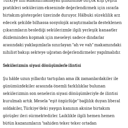
Türkiye'nin adlandırılamayan şimdisinde birçok kişi çeşitli
pratikleri sekülerizm ekseninde değerlendirmek için ısrarla
birtakım göstergeler üzerinde duruyor. Hâlbuki süreklilik arz
edecek şekilde bilhassa sosyolojik araştırmalarla desteklenen
çıkarımların beslediği sekülerizmle ilgili yerleşik kanaatler
düzleminden kopmak için meseleyi sadece dindarlar
arasındaki yaklaşımlarla sınırlayan "ah ve vah" makamındaki
nihilist bakışı sekteye uğratan değerlendirmeler yapılmalıdır.
Sekülerizmin siyasi dönüşümlerle ilintisi
Şu hâlde uzun yıllardır tartışılan ama ilk zamanlardakiler ile
günümüzdekiler arasında önemli farklılıklar bulunan
sekülerizmin son senelerin siyasi dönüşümleriyle de ilintisi
kurulmalı artık. Mesela "eşit özgürlüğe" bağlılık duyan liberal
soldakiler, Türkiye'deki yaygın kanının aksine birtakım
görüşler ileri sürmektedirler. Laiklikle ilgili hemen hemen
bütün kazanımların "sahiden teker teker ortadan