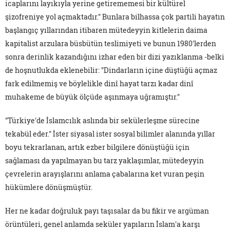
icaplarını layıkıyla yerine getirememesi bir kültürel
şizofreniye yol açmaktadır." Bunlara bilhassa çok partili hayatın
başlangıç yıllarından itibaren mütedeyyin kitlelerin daima
kapitalist arzulara büsbütün teslimiyeti ve bunun 1980'lerden
sonra derinlik kazandığını izhar eden bir dizi yazıklanma -belki
de hoşnutlukda eklenebilir: "Dindarların içine düştüğü açmaz
fark edilmemiş ve böylelikle dinî hayat tarzı kadar dinî
muhakeme de büyük ölçüde aşınmaya uğramıştır."
"Türkiye'de İslamcılık aslında bir sekülerleşme sürecine
tekabül eder." İster siyasal ister sosyal bilimler alanında yıllar
boyu tekrarlanan, artık ezber bilgilere dönüştüğü için
sağlaması da yapılmayan bu tarz yaklaşımlar, mütedeyyin
çevrelerin arayışlarını anlama çabalarına ket vuran peşin
hükümlere dönüşmüştür.
Her ne kadar doğruluk payı taşısalar da bu fikir ve argüman
örüntüleri, genel anlamda seküler yapıların İslam'a karşı