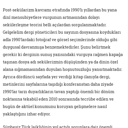
Post-sekülarizm kavramı etrafında 1990'lı yıllardan bu yana
dinî mensubiyetlere vurgunun artmasından dolayı
sekülerleşme teorisi belli açılardan sorgulanmaktadır.
Gelgelelim dergi yöneticileri bu sayının dosyasına koydukları
adla 1990'lardaki fotoğraf ve görsel seçimlerinde olduğu gibi
duygusal davranmışa benzemektedirler. Şunu belirtmek
gerekir ki derginin sunuş yazısındaki vurguya rağmen kapağa
taşınan dosya adı sekülerizmin düşüşünden ya da dinin özel
alana sığmamasından duyulan hoşnutsuzluğu yansıtmaktadır.
Ayrıca dördüncü sayfada yer verdiği kitap ilanıyla dergi,
metinlerini sayfalarına taşıdığı konferanstan daha ziyade
1990'lar tarzı duyarlıkların tavan yaptığı önemli bir dönüm
noktasına tekabül eden 2010 sonrasında tecrübe edilen ve
bugün de aktüel konumunu koruyan gelişmelere nasıl
yaklaştığını izhar ediyor.
Şüphesiz Türk laikliğinin yol açtığı sorunlara dair önemli