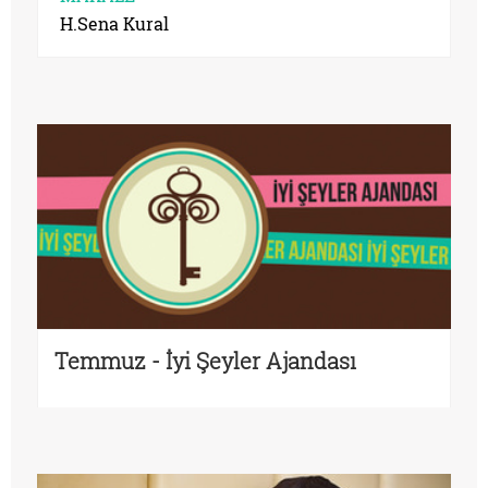
H.Sena Kural
Temmuz - İyi Şeyler Ajandası