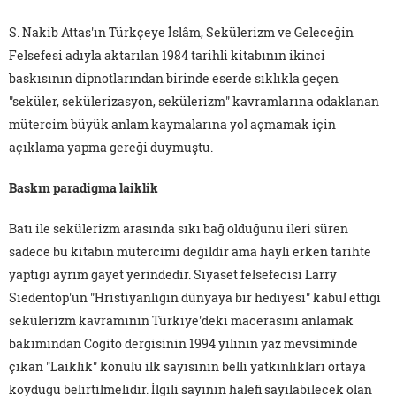
S. Nakib Attas'ın Türkçeye İslâm, Sekülerizm ve Geleceğin
Felsefesi adıyla aktarılan 1984 tarihli kitabının ikinci
baskısının dipnotlarından birinde eserde sıklıkla geçen
"seküler, sekülerizasyon, sekülerizm" kavramlarına odaklanan
mütercim büyük anlam kaymalarına yol açmamak için
açıklama yapma gereği duymuştu.
Baskın paradigma laiklik
Batı ile sekülerizm arasında sıkı bağ olduğunu ileri süren
sadece bu kitabın mütercimi değildir ama hayli erken tarihte
yaptığı ayrım gayet yerindedir. Siyaset felsefecisi Larry
Siedentop'un "Hristiyanlığın dünyaya bir hediyesi" kabul ettiği
sekülerizm kavramının Türkiye'deki macerasını anlamak
bakımından Cogito dergisinin 1994 yılının yaz mevsiminde
çıkan "Laiklik" konulu ilk sayısının belli yatkınlıkları ortaya
koyduğu belirtilmelidir. İlgili sayının halefi sayılabilecek olan