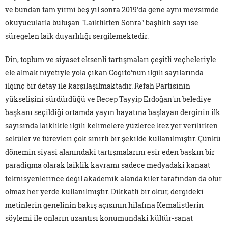
ve bundan tam yirmi beş yıl sonra 2019'da gene aynı mevsimde
okuyucularla buluşan "Laiklikten Sonra" başlıklı sayı ise
süregelen laik duyarlılığı sergilemektedir.
Din, toplum ve siyaset eksenli tartışmaları çeşitli veçheleriyle
ele almak niyetiyle yola çıkan Cogito'nun ilgili sayılarında
ilginç bir detay ile karşılaşılmaktadır. Refah Partisinin
yükselişini sürdürdüğü ve Recep Tayyip Erdoğan'ın belediye
başkanı seçildiği ortamda yayın hayatına başlayan derginin ilk
sayısında laiklikle ilgili kelimelere yüzlerce kez yer verilirken
seküler ve türevleri çok sınırlı bir şekilde kullanılmıştır. Çünkü
dönemin siyasi alanındaki tartışmalarını esir eden baskın bir
paradigma olarak laiklik kavramı sadece medyadaki kanaat
teknisyenlerince değil akademik alandakiler tarafından da olur
olmaz her yerde kullanılmıştır. Dikkatli bir okur, dergideki
metinlerin genelinin bakış açısının hilafına Kemalistlerin
söylemi ile onların uzantısı konumundaki kültür-sanat