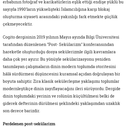
erbabının fotoğraf ve karikatürlerin eşlik ettiği endişe yüklü bu
sayıyla 1990'ların yükselişteki İslamcılığına karşı blokaj
oluşturma siyaseti arasındaki yakınlığı fark etmekte güçlük
çekmeyecektir.
Cogito dergisinin 2019 yılının Mayıs ayında Bilgi Üniversitesi
tarafından düzenlenen "Post- Sekülarizm" konferansından
hareketle oluşturduğu dosya sekülerizmle ilgili kavramlara
daha çok yer ayırır. Bu yönüyle sekülarizasyonu yeniden
tanımlayan çalışmaların dinin modern toplumda otoritesini
hâlâ sürdürmesi düşüncesini kuramsal açıdan doğrulayan bir
boyuta sahiptir. Zira klasik sekülerleşme yaklaşımı toplumlar
modernleştikçe dinin zayıflayacağını ileri sürüyordu. Dergide
dinin toplumdaki yerinin ve rolünün küçültülmesi belki de
giderek defterinin dürülmesi şeklindeki yaklaşımdan uzaklık
son derece barizdir.
Perdelenen post-sekülarizm