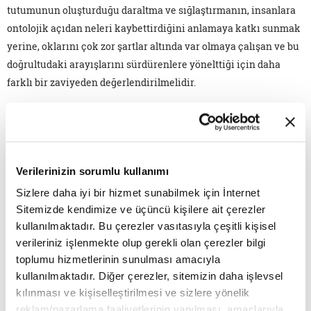
tutumunun oluşturduğu daraltma ve sığlaştırmanın, insanlara
ontolojik açıdan neleri kaybettirdiğini anlamaya katkı sunmak
yerine, oklarını çok zor şartlar altında var olmaya çalışan ve bu
doğrultudaki arayışlarını sürdürenlere yönelttiği için daha
farklı bir zaviyeden değerlendirilmelidir.
Teorik tartışmanın serüveni
Günümüz Türkiye'sinde sekülerizm ve türevi kavramların
yakın tarihteki serencamına bakmak çeşitli siyasi veya fikrî
Verilerinizin sorumlu kullanımı
konumlanışlarda meydana gelen dönüşümleri anlamaya katkı
Sizlere daha iyi bir hizmet sunabilmek için İnternet
sunabilir. 1960'lardan sonra dini tekrar gündeme getiren
Sitemizde kendimize ve üçüncü kişilere ait çerezler
"desekülarizasyon" veya dine dönüş temasının işlendiği
kullanılmaktadır. Bu çerezler vasıtasıyla çeşitli kişisel
sosyolojik metinlerin memlekete yansıması hayli geç olmuştur.
verileriniz işlenmekte olup gerekli olan çerezler bilgi
Uygarlık getirdiği varsayılan süreçlere övgü edebiyatı ve
toplumu hizmetlerinin sunulması amacıyla
meseleyi kavrama yetkinliği tartışılır resmî tarih destekli
kullanılmaktadır. Diğer çerezler, sitemizin daha işlevsel
çalışmaları bir kenara bırakacak olursak, 1980'lere kadar
kılınması ve kişiselleştirilmesi ve sizlere yönelik
sekülerizmi çözümlemek, açıklamak, anlamak değil, aynı
reklam/pazarlama faaliyetlerinin yapılması, amaçlarıyla