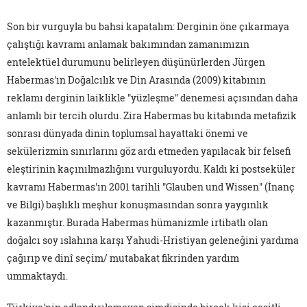
Son bir vurguyla bu bahsi kapatalım: Derginin öne çıkarmaya
çalıştığı kavramı anlamak bakımından zamanımızın
entelektüel durumunu belirleyen düşünürlerden Jürgen
Habermas'ın Doğalcılık ve Din Arasında (2009) kitabının
reklamı derginin laiklikle "yüzleşme" denemesi açısından daha
anlamlı bir tercih olurdu. Zira Habermas bu kitabında metafizik
sonrası dünyada dinin toplumsal hayattaki önemi ve
sekülerizmin sınırlarını göz ardı etmeden yapılacak bir felsefi
eleştirinin kaçınılmazlığını vurguluyordu. Kaldı ki postseküler
kavramı Habermas'ın 2001 tarihli "Glauben und Wissen" (İnanç
ve Bilgi) başlıklı meşhur konuşmasından sonra yaygınlık
kazanmıştır. Burada Habermas hümanizmle irtibatlı olan
doğalcı soy ıslahına karşı Yahudi-Hristiyan geleneğini yardıma
çağırıp ve dinî seçim/ mutabakat fikrinden yardım
ummaktaydı.