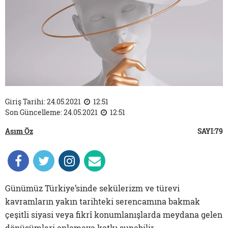
Giriş Tarihi: 24.05.2021
12:51
Son Güncelleme: 24.05.2021
12:51
Asım Öz
SAYI:79
Günümüz Türkiye’sinde sekülerizm ve türevi
kavramların yakın tarihteki serencamına bakmak
çeşitli siyasi veya fikrî konumlanışlarda meydana gelen
dönüşümleri anlamaya katkı sunabilir.