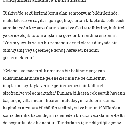
Türkiye'de sekülerizmi konu alan sempozyum bildirilerinde,
makalelerde ve sayıları gün geçtikçe artan kitaplarda belli başlı
yargılar çoğu kez yazarların siyasi ve fikrî tercihlerine, kültürel
ya da ideolojik tutum alışlarına göre birbiri ardına sıralanır:
"Yarım yüzyıla yakın bir zamandır genel olarak dünyada bir
dinî uyanış veya geleneğe dönüş hareketi kendini
göstermektedir."
"Gelenek ve modernlik arasında bir bölünme yaşayan
Müslümanların ise ne geleneklerinin ne de dinlerinin
icaplarını layıkıyla yerine getirememesi bir kültürel
şizofreniye yol açmaktadır." Bunlara bilhassa çok partili hayatın
başlangıç yıllarından itibaren mütedeyyin kitlelerin daima
kapitalist arzulara büsbütün teslimiyeti ve bunun 1980'lerden
sonra derinlik kazandığını izhar eden bir dizi yazıklanma -belki
de hoşnutlukda eklenebilir: "Dindarların içine düştüğü açmaz