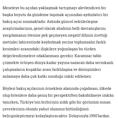
Meseleye bu açıdan yaklaşmak tartışmayı alevlendiren bir
başka boyutu da gündeme taşımak açısından aydınlatıcı bir
bakış açısı sunmaktadır. Aslında güncel sekülerleşme
araştırmalarının, genel olarak ahalinin belli davranışlarını
yargılamanın ötesine pek geçmeyen negatif dilinin ürettiği
metinler labirentinde kaybolmak yerine toplumsalın farklı
kesimleri arasındaki ilişkilere yoğunlaşan bu türden
değerlendirmelere odaklanması gerekir. Karamsar tablo
çizmekte örtüşen dünya kadar yayına nazaran daha serinkanlı
çalışmaların kuşaklar arası farklılaşma ve dönüşümleri
anlamaya daha çok katkı sunduğu inkâr edilemez.
Böylesi bakış açılarının örneklem alanında çoğalması, ülkede
olup bitenlere daha geniş bir perspektiften bakabilmeye imkân
tanırken, Türkiye'nin birbirinin zıddı gibi bir görünüm sunan
çevrelerinin olumlu yahut olumsuz bütünlüğünü
belirginleştirmeyi kolaylaştıracaktır. Dolayısıyla 1990'lardan