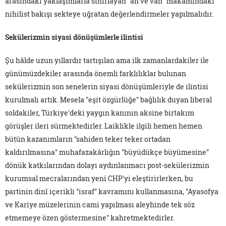
arasındaki yaklaşımlarla sınırlayan "ah ve vah" makamındaki
nihilist bakışı sekteye uğratan değerlendirmeler yapılmalıdır.
Sekülerizmin siyasi dönüşümlerle ilintisi
Şu hâlde uzun yıllardır tartışılan ama ilk zamanlardakiler ile
günümüzdekiler arasında önemli farklılıklar bulunan
sekülerizmin son senelerin siyasi dönüşümleriyle de ilintisi
kurulmalı artık. Mesela "eşit özgürlüğe" bağlılık duyan liberal
soldakiler, Türkiye'deki yaygın kanının aksine birtakım
görüşler ileri sürmektedirler. Laiklikle ilgili hemen hemen
bütün kazanımların "sahiden teker teker ortadan
kaldırılmasına" muhafazakârlığın "büyüdükçe büyümesine"
dönük katkılarından dolayı aydınlanmacı post-sekülerizmin
kurumsal mecralarından yeni CHP'yi eleştirirlerken, bu
partinin dinî içerikli "israf" kavramını kullanmasına, "Ayasofya
ve Kariye müzelerinin cami yapılması aleyhinde tek söz
etmemeye özen göstermesine" kahretmektedirler.