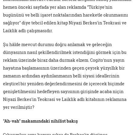
hemen önceki sayfada yer alan reklamda "Türkiye'nin
bugününü ve belli işaret noktalarından hareketle okunmasını
sağlıyor" diye tebcil edilen kitap Niyazi Berkes'in Teokrasi ve
Laiklik adlı çalışmasıdır.
Şu hâlde mevcut durumu doğru anlamak ve geleceğin
dünyasının nasıl şekillendirilmek istendiğini görmek için bu
reklam üzerinde biraz daha durmak elzem. Cogito'nun yayın
hayatına başlamasının üzerinden geçen çeyrek yüzyıllık bir
zamanın ardından aydınlanmanın belli siyasi ideallerinin
eleştirel bir yeniden değerlendirmesini de içerecek biçimde
genişletilmesini hedefleyen sayısının girişinde acaba niçin
Niyazi Berkes'in Teokrasi ve Laiklik adlı kitabının reklamına
yer verilmiştir?
"Ah-vah" makamındaki nihilist bakış
Çıkarımları aynı kapıya çıksa da Berkes'in düşünce