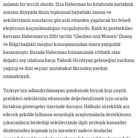
anlamlı bir tercih olurdu. Zira Habermas bu kitabında metafizik
sonrası dünyada dinin toplumsal hayattaki önemi ve
sekülerizmin sınırlarını göz ardı etmeden yapılacak bir felsefi
eleştirinin kaçınılmazlığını vurguluyordu. Kaldı ki postseküler
kavramı Habermas'ın 2001 tarihli "Glauben und Wissen" (İnanç
ve Bilgi) başlıklı meşhur konuşmasından sonra yaygınlık
kazanmıştır. Burada Habermas hümanizmle irtibatlı olan
doğalcı soy ıslahına karşı Yahudi-Hristiyan geleneğini yardıma
çağırıp ve dinî seçim/ mutabakat fikrinden yardım
ummaktaydı.
Türkiye'nin adlandırılamayan şimdisinde birçok kişi çeşitli
pratikleri sekülerizm ekseninde değerlendirmek için ısrarla
birtakım göstergeler üzerinde duruyor. Hâlbuki süreklilik arz
edecek şekilde bilhassa sosyolojik araştırmalarla desteklenen
çıkarımların beslediği sekülerizmle ilgili yerleşik kanaatler
düzleminden kopmak için meseleyi sadece dindarlar