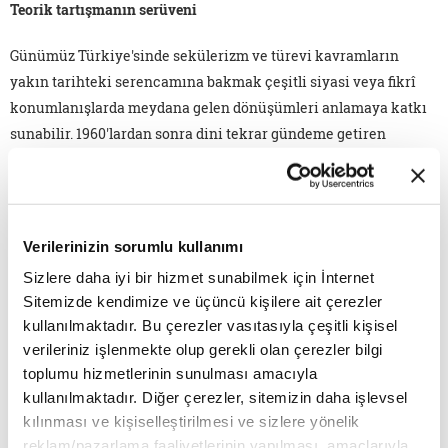
Teorik tartışmanın serüveni
Günümüz Türkiye'sinde sekülerizm ve türevi kavramların
yakın tarihteki serencamına bakmak çeşitli siyasi veya fikrî
konumlanışlarda meydana gelen dönüşümleri anlamaya katkı
sunabilir. 1960'lardan sonra dini tekrar gündeme getiren
"desekülarizasyon" veya dine dönüş temasının işlendiği
sosyolojik metinlerin memlekete yansıması hayli geç olmuştur.
Uygarlık getirdiği varsayılan süreçlere övgü edebiyatı ve
meseleyi kavrama yetkinliği tartışılır resmî tarih destekli
Verilerinizin sorumlu kullanımı
çalışmaları bir kenara bırakacak olursak, 1980'lere kadar
Sizlere daha iyi bir hizmet sunabilmek için İnternet
sekülerizmi çözümlemek, açıklamak, anlamak değil, aynı
Sitemizde kendimize ve üçüncü kişilere ait çerezler
zamanda düşünmek unsurunu da taşıyan pek az metin
kullanılmaktadır. Bu çerezler vasıtasıyla çeşitli kişisel
bulunduğunun farkına varırız. İşte bu yazının amacı,
verileriniz işlenmekte olup gerekli olan çerezler bilgi
sekülerizm tartışmalarında bugüne değin ihmal edilen birkaç
toplumu hizmetlerinin sunulması amacıyla
parçaya mercek tutmak suretiyle tablonun genelini aydınlatan
kullanılmaktadır. Diğer çerezler, sitemizin daha işlevsel
bir çıkarıma ulaşmak, hiç değilse bu yönde bir denemede
kılınması ve kişiselleştirilmesi ve sizlere yönelik
bulunmaktır. Sekülerizmi merkeze alan kilit taşı niteliğindeki
reklam/pazarlama faaliyetlerinin yapılması, amaçlarıyla