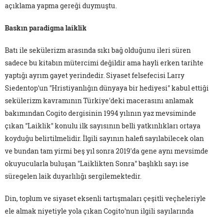
açıklama yapma gereği duymuştu.
Baskın paradigma laiklik
Batı ile sekülerizm arasında sıkı bağ olduğunu ileri süren
sadece bu kitabın mütercimi değildir ama hayli erken tarihte
yaptığı ayrım gayet yerindedir. Siyaset felsefecisi Larry
Siedentop'un "Hristiyanlığın dünyaya bir hediyesi" kabul ettiği
sekülerizm kavramının Türkiye'deki macerasını anlamak
bakımından Cogito dergisinin 1994 yılının yaz mevsiminde
çıkan "Laiklik" konulu ilk sayısının belli yatkınlıkları ortaya
koyduğu belirtilmelidir. İlgili sayının halefi sayılabilecek olan
ve bundan tam yirmi beş yıl sonra 2019'da gene aynı mevsimde
okuyucularla buluşan "Laiklikten Sonra" başlıklı sayı ise
süregelen laik duyarlılığı sergilemektedir.
Din, toplum ve siyaset eksenli tartışmaları çeşitli veçheleriyle
ele almak niyetiyle yola çıkan Cogito'nun ilgili sayılarında