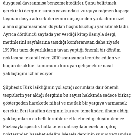
duygusal davranmışa benzemektedirler. Şunu belirtmek
gerekir ki derginin sunuş yazısındaki vurguya rağmen kapağa
taşınan dosya adı sekülerizmin düşüşünden ya da dinin özel
alana sığmamasından duyulan hoşnutsuzluğu yansıtmaktadır.
Ayrıca dördüncü sayfada yer verdiği kitap ilanıyla dergi,
metinlerini sayfalarına taşıdığı konferanstan daha ziyade
1990'lar tarzı duyarlıkların tavan yaptığı önemli bir dönüm
noktasına tekabül eden 2010 sonrasında tecrübe edilen ve
bugün de aktüel konumunu koruyan gelişmelere nasıl
yaklaştığını izhar ediyor.
Şüphesiz Türk laikliğinin yol açtığı sorunlara dair önemli
tespitlerin yer aldığı derginin bu sayısı hakkında sadece birkaç
göstergeden hareketle nihai ve mutlak bir yargıya varmamak
gerekir. Beri taraftan derginin kurucu temelinden ilham aldığı
yaklaşımların da belli tercihlere etki etmediği düşünülemez.
Fazlasıyla spesifik hatta teferruat sayılabilecek bir çıkış
noktasından hareket edelim. Mesela derginin sunuş yazısından