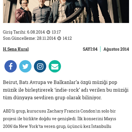
Giriş Tarihi: 6.08.2014
13:17
Son Güncelleme: 28.11.2014
14:12
H.Sena Kural
SAYI:04
Ağustos 2014
Beirut, Batı Avrupa ve Balkanlar’a özgü müziği pop
müzik ile birleştirerek ‘indie-rock’ adı verilen bu müziği
tüm dünyaya sevdiren grup olarak biliniyor.
ABD'li grup, kurucusu Zachary Francis Condon'ın solo bir
projesi ile birlikte doğdu ve genişledi. İlk konserini Mayıs
2006'da New York'ta veren grup, üçüncü kez İstanbullu