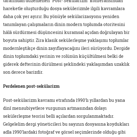
tarafından düzenlenen "Post- Sekülarizm" konferansından
hareketle oluşturduğu dosya sekülerizmle ilgili kavramlara
daha çok yer ayırır. Bu yönüyle sekülarizasyonu yeniden
tanımlayan çalışmaların dinin modern toplumda otoritesini
hâlâ sürdürmesi düşüncesini kuramsal açıdan doğrulayan bir
boyuta sahiptir. Zira klasik sekülerleşme yaklaşımı toplumlar
modernleştikçe dinin zayıflayacağını ileri sürüyordu. Dergide
dinin toplumdaki yerinin ve rolünün küçültülmesi belki de
giderek defterinin dürülmesi şeklindeki yaklaşımdan uzaklık
son derece barizdir.
Perdelenen post-sekülarizm
Post-sekülarizm kavramı etrafında 1990'lı yıllardan bu yana
dinî mensubiyetlere vurgunun artmasından dolayı
sekülerleşme teorisi belli açılardan sorgulanmaktadır.
Gelgelelim dergi yöneticileri bu sayının dosyasına koydukları
adla 1990'lardaki fotoğraf ve görsel seçimlerinde olduğu gibi