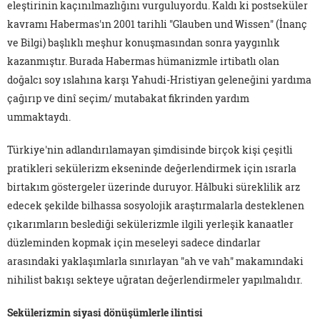
eleştirinin kaçınılmazlığını vurguluyordu. Kaldı ki postseküler
kavramı Habermas'ın 2001 tarihli "Glauben und Wissen" (İnanç
ve Bilgi) başlıklı meşhur konuşmasından sonra yaygınlık
kazanmıştır. Burada Habermas hümanizmle irtibatlı olan
doğalcı soy ıslahına karşı Yahudi-Hristiyan geleneğini yardıma
çağırıp ve dinî seçim/ mutabakat fikrinden yardım
ummaktaydı.
Türkiye'nin adlandırılamayan şimdisinde birçok kişi çeşitli
pratikleri sekülerizm ekseninde değerlendirmek için ısrarla
birtakım göstergeler üzerinde duruyor. Hâlbuki süreklilik arz
edecek şekilde bilhassa sosyolojik araştırmalarla desteklenen
çıkarımların beslediği sekülerizmle ilgili yerleşik kanaatler
düzleminden kopmak için meseleyi sadece dindarlar
arasındaki yaklaşımlarla sınırlayan "ah ve vah" makamındaki
nihilist bakışı sekteye uğratan değerlendirmeler yapılmalıdır.
Sekülerizmin siyasi dönüşümlerle ilintisi