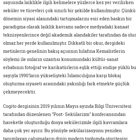
sayısında laiklikle ilgili kelimelere yüzlerce kez yer verilirken
seküler ve türevleri çok sınırlı bir şekilde kullanılmıştır. Çünkü
dönemin siyasi alanındaki tartışmalarını esir eden baskın bir
paradigma olarak laiklik kavramı sadece medyadaki kanaat
teknisyenlerince değil akademik alandakiler tarafından da olur
olmaz her yerde kullanılmıştır. Dikkatli bir okur, dergideki
metinlerin genelinin bakış açısının hilafına Kemalistlerin
söylemi ile onların uzantısı konumundaki kültür-sanat
erbabının fotoğraf ve karikatürlerin eşlik ettiği endişe yüklü bu
sayıyla 1990'ların yükselişteki İslamcılığına karşı blokaj
oluşturma siyaseti arasındaki yakınlığı fark etmekte güçlük
çekmeyecektir.
Cogito dergisinin 2019 yılının Mayıs ayında Bilgi Üniversitesi
tarafından düzenlenen "Post- Sekülarizm" konferansından
hareketle oluşturduğu dosya sekülerizmle ilgili kavramlara
daha çok yer ayırır. Bu yönüyle sekülarizasyonu yeniden
tanımlayan çalışmaların dinin modern toplumda otoritesini