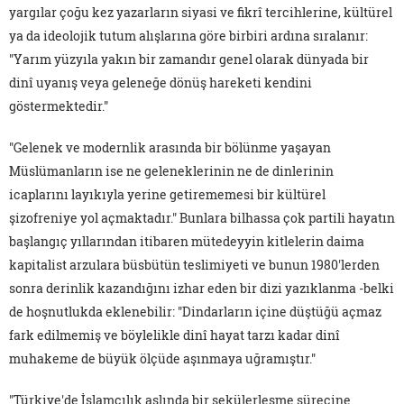
yargılar çoğu kez yazarların siyasi ve fikrî tercihlerine, kültürel
ya da ideolojik tutum alışlarına göre birbiri ardına sıralanır:
"Yarım yüzyıla yakın bir zamandır genel olarak dünyada bir
dinî uyanış veya geleneğe dönüş hareketi kendini
göstermektedir."
"Gelenek ve modernlik arasında bir bölünme yaşayan
Müslümanların ise ne geleneklerinin ne de dinlerinin
icaplarını layıkıyla yerine getirememesi bir kültürel
şizofreniye yol açmaktadır." Bunlara bilhassa çok partili hayatın
başlangıç yıllarından itibaren mütedeyyin kitlelerin daima
kapitalist arzulara büsbütün teslimiyeti ve bunun 1980'lerden
sonra derinlik kazandığını izhar eden bir dizi yazıklanma -belki
de hoşnutlukda eklenebilir: "Dindarların içine düştüğü açmaz
fark edilmemiş ve böylelikle dinî hayat tarzı kadar dinî
muhakeme de büyük ölçüde aşınmaya uğramıştır."
"Türkiye'de İslamcılık aslında bir sekülerleşme sürecine