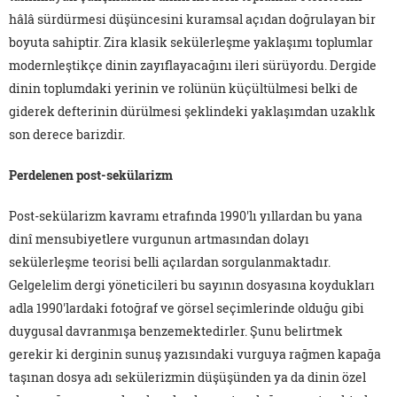
hâlâ sürdürmesi düşüncesini kuramsal açıdan doğrulayan bir
boyuta sahiptir. Zira klasik sekülerleşme yaklaşımı toplumlar
modernleştikçe dinin zayıflayacağını ileri sürüyordu. Dergide
dinin toplumdaki yerinin ve rolünün küçültülmesi belki de
giderek defterinin dürülmesi şeklindeki yaklaşımdan uzaklık
son derece barizdir.
Perdelenen post-sekülarizm
Post-sekülarizm kavramı etrafında 1990'lı yıllardan bu yana
dinî mensubiyetlere vurgunun artmasından dolayı
sekülerleşme teorisi belli açılardan sorgulanmaktadır.
Gelgelelim dergi yöneticileri bu sayının dosyasına koydukları
adla 1990'lardaki fotoğraf ve görsel seçimlerinde olduğu gibi
duygusal davranmışa benzemektedirler. Şunu belirtmek
gerekir ki derginin sunuş yazısındaki vurguya rağmen kapağa
taşınan dosya adı sekülerizmin düşüşünden ya da dinin özel