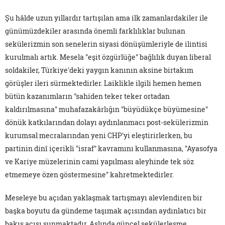
Şu hâlde uzun yıllardır tartışılan ama ilk zamanlardakiler ile
günümüzdekiler arasında önemli farklılıklar bulunan
sekülerizmin son senelerin siyasi dönüşümleriyle de ilintisi
kurulmalı artık. Mesela "eşit özgürlüğe" bağlılık duyan liberal
soldakiler, Türkiye'deki yaygın kanının aksine birtakım
görüşler ileri sürmektedirler. Laiklikle ilgili hemen hemen
bütün kazanımların "sahiden teker teker ortadan
kaldırılmasına" muhafazakârlığın "büyüdükçe büyümesine"
dönük katkılarından dolayı aydınlanmacı post-sekülerizmin
kurumsal mecralarından yeni CHP'yi eleştirirlerken, bu
partinin dinî içerikli "israf" kavramını kullanmasına, "Ayasofya
ve Kariye müzelerinin cami yapılması aleyhinde tek söz
etmemeye özen göstermesine" kahretmektedirler.
Meseleye bu açıdan yaklaşmak tartışmayı alevlendiren bir
başka boyutu da gündeme taşımak açısından aydınlatıcı bir
bakış açısı sunmaktadır. Aslında güncel sekülerleşme