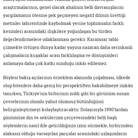
araştırmalarının, genel olarak ahalinin belli davranışlarını
yargılamanın ötesine pek geçmeyen negatif dilinin ürettiği
metinler labirentinde kaybolmak yerine toplumsalın farklı
kesimleri arasındaki ilişkilere yoğunlaşan bu türden
değerlendirmelere odaklanması gerekir. Karamsar tablo
çizmekte örtüşen dünya kadar yayına nazaran daha serinkanlı
çalışmaların kuşaklar arası farklılaşma ve dönüşümleri
anlamaya daha çok katkı sunduğu inkâr edilemez.
Böylesi bakış açılarının örneklem alanında çoğalması, ülkede
olup bitenlere daha geniş bir perspektiften bakabilmeye imkân
tanırken, Türkiye'nin birbirinin zıddı gibi bir görünüm sunan
çevrelerinin olumlu yahut olumsuz bütünlüğünü
belirginleştirmeyi kolaylaştıracaktır. Dolayısıyla 1990'lardan
günümüze din ve sekülerizm çerçevesindeki belli başlı
söylemlerin nasıl dile getirildiğinin izini sürmekle, birbirinden
alakasız olduğu varsayılan parçalar arasındaki uzlaşımların