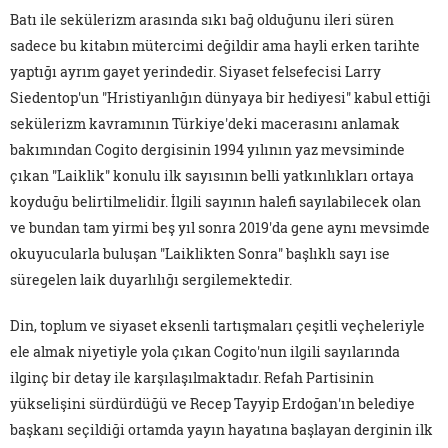
Batı ile sekülerizm arasında sıkı bağ olduğunu ileri süren
sadece bu kitabın mütercimi değildir ama hayli erken tarihte
yaptığı ayrım gayet yerindedir. Siyaset felsefecisi Larry
Siedentop'un "Hristiyanlığın dünyaya bir hediyesi" kabul ettiği
sekülerizm kavramının Türkiye'deki macerasını anlamak
bakımından Cogito dergisinin 1994 yılının yaz mevsiminde
çıkan "Laiklik" konulu ilk sayısının belli yatkınlıkları ortaya
koyduğu belirtilmelidir. İlgili sayının halefi sayılabilecek olan
ve bundan tam yirmi beş yıl sonra 2019'da gene aynı mevsimde
okuyucularla buluşan "Laiklikten Sonra" başlıklı sayı ise
süregelen laik duyarlılığı sergilemektedir.
Din, toplum ve siyaset eksenli tartışmaları çeşitli veçheleriyle
ele almak niyetiyle yola çıkan Cogito'nun ilgili sayılarında
ilginç bir detay ile karşılaşılmaktadır. Refah Partisinin
yükselişini sürdürdüğü ve Recep Tayyip Erdoğan'ın belediye
başkanı seçildiği ortamda yayın hayatına başlayan derginin ilk