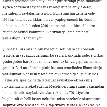
alana sığmamasından duyulan hoşnutsuzluğu yansıtmaktadır.
Ayrıca dördüncü sayfada yer verdiği kitap ilanıyla dergi,
metinlerini sayfalarına taşıdığı konferanstan daha ziyade
1990'lar tarzı duyarlıkların tavan yaptığı önemli bir dönüm
noktasına tekabül eden 2010 sonrasında tecrübe edilen ve
bugün de aktüel konumunu koruyan gelişmelere nasıl
yaklaştığını izhar ediyor.
Şüphesiz Türk laikliğinin yol açtığı sorunlara dair önemli
tespitlerin yer aldığı derginin bu sayısı hakkında sadece birkaç
göstergeden hareketle nihai ve mutlak bir yargıya varmamak
gerekir. Beri taraftan derginin kurucu temelinden ilham aldığı
yaklaşımların da belli tercihlere etki etmediği düşünülemez.
Fazlasıyla spesifik hatta teferruat sayılabilecek bir çıkış
noktasından hareket edelim. Mesela derginin sunuş yazısından
hemen önceki sayfada yer alan reklamda "Türkiye'nin
bugününü ve belli işaret noktalarından hareketle okunmasını
sağlıyor" diye tebcil edilen kitap Niyazi Berkes'in Teokrasi ve