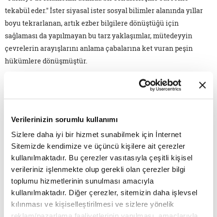
tekabül eder." İster siyasal ister sosyal bilimler alanında yıllar
boyu tekrarlanan, artık ezber bilgilere dönüştüğü için
sağlaması da yapılmayan bu tarz yaklaşımlar, mütedeyyin
çevrelerin arayışlarını anlama çabalarına ket vuran peşin
hükümlere dönüşmüştür.
Her ne kadar doğruluk payı taşısalar da bu fikir ve argüman
örüntüleri, genel anlamda seküler yapıların İslam'a karşı
tutumunun oluşturduğu daraltma ve sığlaştırmanın, insanlara
Verilerinizin sorumlu kullanımı
ontolojik açıdan neleri kaybettirdiğini anlamaya katkı sunmak
yerine, oklarını çok zor şartlar altında var olmaya çalışan ve bu
Sizlere daha iyi bir hizmet sunabilmek için İnternet
doğrultudaki arayışlarını sürdürenlere yönelttiği için daha
Sitemizde kendimize ve üçüncü kişilere ait çerezler
kullanılmaktadır. Bu çerezler vasıtasıyla çeşitli kişisel
farklı bir zaviyeden değerlendirilmelidir.
verileriniz işlenmekte olup gerekli olan çerezler bilgi
Teorik tartışmanın serüveni
toplumu hizmetlerinin sunulması amacıyla
kullanılmaktadır. Diğer çerezler, sitemizin daha işlevsel
Günümüz Türkiye'sinde sekülerizm ve türevi kavramların
kılınması ve kişiselleştirilmesi ve sizlere yönelik
yakın tarihteki serencamına bakmak çeşitli siyasi veya fikrî
reklam/pazarlama faaliyetlerinin yapılması, amaçlarıyla