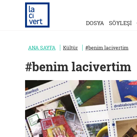
DOSYA
SÖYLEŞİ
ANA SAYFA
Kültür
#benim lacivertim
#benim lacivertim