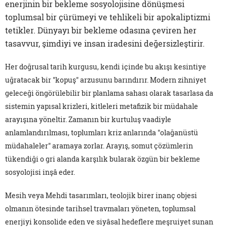
enerjinin bir bekleme sosyolojisine dönüşmesi
toplumsal bir çürümeyi ve tehlikeli bir apokaliptizmi
tetikler. Dünyayı bir bekleme odasına çeviren her
tasavvur, şimdiyi ve insan iradesini değersizleştirir.
Her doğrusal tarih kurgusu, kendi içinde bu akışı kesintiye
uğratacak bir "kopuş" arzusunu barındırır. Modern zihniyet
geleceği öngörülebilir bir planlama sahası olarak tasarlasa da
sistemin yapısal krizleri, kitleleri metafizik bir müdahale
arayışına yöneltir. Zamanın bir kurtuluş vaadiyle
anlamlandırılması, toplumları kriz anlarında "olağanüstü
müdahaleler" aramaya zorlar. Arayış, somut çözümlerin
tükendiği o gri alanda karşılık bularak özgün bir bekleme
sosyolojisi inşâ eder.
Mesih veya Mehdi tasarımları, teolojik birer inanç objesi
olmanın ötesinde tarihsel travmaları yöneten, toplumsal
enerjiyi konsolide eden ve siyâsal hedeflere meşruiyet sunan