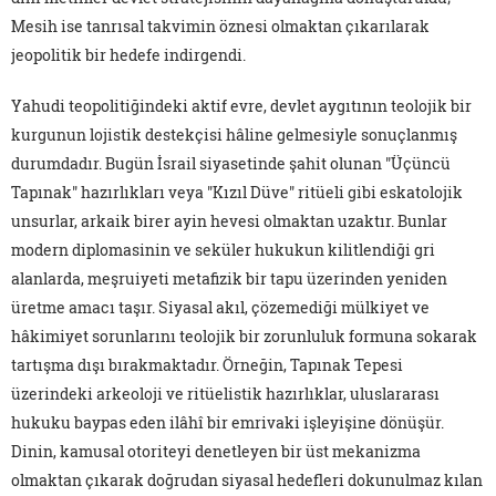
Mesih ise tanrısal takvimin öznesi olmaktan çıkarılarak
jeopolitik bir hedefe indirgendi.
Yahudi teopolitiğindeki aktif evre, devlet aygıtının teolojik bir
kurgunun lojistik destekçisi hâline gelmesiyle sonuçlanmış
durumdadır. Bugün İsrail siyasetinde şahit olunan "Üçüncü
Tapınak" hazırlıkları veya "Kızıl Düve" ritüeli gibi eskatolojik
unsurlar, arkaik birer ayin hevesi olmaktan uzaktır. Bunlar
modern diplomasinin ve seküler hukukun kilitlendiği gri
alanlarda, meşruiyeti metafizik bir tapu üzerinden yeniden
üretme amacı taşır. Siyasal akıl, çözemediği mülkiyet ve
hâkimiyet sorunlarını teolojik bir zorunluluk formuna sokarak
tartışma dışı bırakmaktadır. Örneğin, Tapınak Tepesi
üzerindeki arkeoloji ve ritüelistik hazırlıklar, uluslararası
hukuku baypas eden ilâhî bir emrivaki işleyişine dönüşür.
Dinin, kamusal otoriteyi denetleyen bir üst mekanizma
olmaktan çıkarak doğrudan siyasal hedefleri dokunulmaz kılan