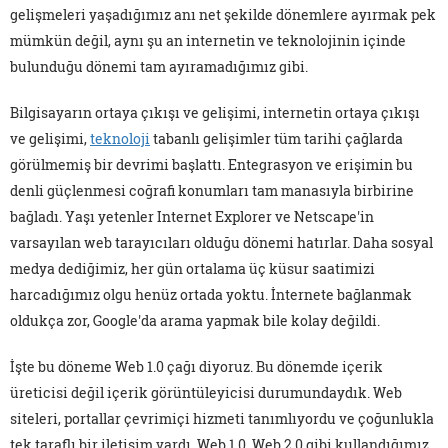
gelişmeleri yaşadığımız anı net şekilde dönemlere ayırmak pek
mümkün değil, aynı şu an internetin ve teknolojinin içinde
bulunduğu dönemi tam ayıramadığımız gibi.
Bilgisayarın ortaya çıkışı ve gelişimi, internetin ortaya çıkışı
ve gelişimi,
teknoloji
tabanlı gelişimler tüm tarihi çağlarda
görülmemiş bir devrimi başlattı. Entegrasyon ve erişimin bu
denli güçlenmesi coğrafi konumları tam manasıyla birbirine
bağladı. Yaşı yetenler Internet Explorer ve Netscape'in
varsayılan web tarayıcıları olduğu dönemi hatırlar. Daha sosyal
medya dediğimiz, her gün ortalama üç küsur saatimizi
harcadığımız olgu henüz ortada yoktu. İnternete bağlanmak
oldukça zor, Google'da arama yapmak bile kolay değildi.
İşte bu döneme Web 1.0 çağı diyoruz. Bu dönemde içerik
üreticisi değil içerik görüntüleyicisi durumundaydık. Web
siteleri, portallar çevrimiçi hizmeti tanımlıyordu ve çoğunlukla
tek taraflı bir iletişim vardı. Web 1.0, Web 2.0 gibi kullandığımız