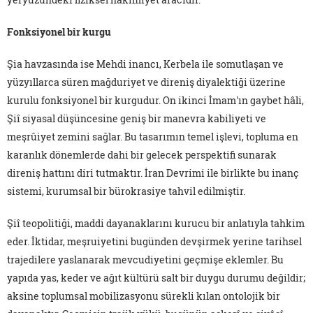
Fonksiyonel bir kurgu
Şia havzasında ise Mehdi inancı, Kerbela ile somutlaşan ve
yüzyıllarca süren mağduriyet ve direniş diyalektiği üzerine
kurulu fonksiyonel bir kurgudur. On ikinci İmam'ın gaybet hâli,
Şiî siyasal düşüncesine geniş bir manevra kabiliyeti ve
meşrûiyet zemini sağlar. Bu tasarımın temel işlevi, topluma en
karanlık dönemlerde dahi bir gelecek perspektifi sunarak
direniş hattını diri tutmaktır. İran Devrimi ile birlikte bu inanç
sistemi, kurumsal bir bürokrasiye tahvil edilmiştir.
Şiî teopolitiği, maddi dayanaklarını kurucu bir anlatıyla tahkim
eder. İktidar, meşruiyetini bugünden devşirmek yerine tarihsel
trajedilere yaslanarak mevcudiyetini geçmişe eklemler. Bu
yapıda yas, keder ve ağıt kültürü salt bir duygu durumu değildir;
aksine toplumsal mobilizasyonu sürekli kılan ontolojik bir