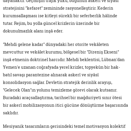
dayanaktır. Geçmişin trajik yükü, bugünün askerî ve siyâsî
stratejisini "kefaret" zemininde rasyonelleştirir. Kederin
kurumsallaşması ise kitleyi sürekli bir seferberlik hâlinde
tutar. Rejim, bu yolla güncel krizlerin üzerinde bir
dokunulmazlık alanı inşâ eder.
"Mehdi gelene kadar" dünyadaki her otorite vekâleten
mevcuttur ve vekâlet kurumu, bölgesel bir "Direniş Ekseni"
inşâ etmenin doktrinel harcıdır. Mehdi beklentisi, Lübnan'dan
Yemen'e uzanan coğrafyada yerel krizler, topyekûn bir hak-
batıl savaşı parantezine alınarak askerî ve siyâsî
konsolidasyon sağlar. Devletin stratejik derinlik arayışı,
"Gelecek Olan"ın yolunu temizleme görevi olarak kutsanır.
Buradaki araçsallaştırma, tarihsel bir mağduriyeti sınır ötesi
bir askerî mobilizasyonun itici gücüne dönüştürme başarısında
saklıdır.
Mesiyanik tasarımların gerisindeki temel motivasyon kolektif