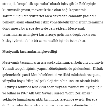
stratejik "teopolitik aparatlar" olarak işlev görür. Bekleyişin
kurumsallaşması, mevcut krizle olan bağı kopararak
sorumluluğu bir "kurtarıcı an"a devreder. Zamanın pasif bir
beklenti alanı olmaktan çıkıp yönetilebilir bir disiplin zeminine
dönüşmesi, bu irade devriyle gerçekleşir. Mesiyanik
tasarımların asıl işlevi kurtarıcıyı getirmek değil, bekleyen
kitleyi yönetilebilir bir zamansallık içinde tutmaktır.
Mesiyanik tasarımların işlevselliği
Mesiyanik tasarımların işlevsel kullanımı, en belirgin biçimiyle
Yahudi teopolitiğinin yapısal dönüşümünde gözlemlenir. Klâsik
gelenekteki pasif Mesih beklentisi ve ilâhî müdahale vurgusu,
yüzyıllar boyu "sürgün" psikolojisinin bir unsuru olarak kaldı.
19. yüzyıl sonunda teşekkül eden "siyasal Yahudi milliyetçiliği"
ve bilhassa 1967 Altı Gün Savaşı, süreci "Sonu Zorlamak"
şeklinde tanımlanan aktif bir müdahaleciliğe evirdi. Burada
dinî metinler devlet stratejisinin dayanağına dönüştürüldü;