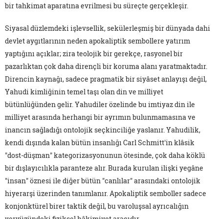
bir tahkimat aparatına evrilmesi bu süreçte gerçekleşir.
Siyasal düzlemdeki işlevsellik, sekülerleşmiş bir dünyada dahi
devlet aygıtlarının neden apokaliptik sembollere yatırım
yaptığını açıklar; zira teolojik bir gerekçe, rasyonel bir
pazarlıktan çok daha dirençli bir koruma alanı yaratmaktadır.
Direncin kaynağı, sadece pragmatik bir siyâset anlayışı değil,
Yahudi kimliğinin temel taşı olan din ve milliyet
bütünlüğünden gelir. Yahudiler özelinde bu imtiyaz din ile
milliyet arasında herhangi bir ayrımın bulunmamasına ve
inancın sağladığı ontolojik seçkinciliğe yaslanır. Yahudilik,
kendi dışında kalan bütün insanlığı Carl Schmitt'in klâsik
"dost-düşman" kategorizasyonunun ötesinde, çok daha köklü
bir dışlayıcılıkla paranteze alır. Burada kurulan ilişki yegâne
"insan" öznesi ile diğer bütün "canlılar" arasındaki ontolojik
hiyerarşi üzerinden tanımlanır. Apokaliptik semboller sadece
konjonktürel birer taktik değil, bu varoluşsal ayrıcalığın
yeryüzündeki fiziksel hâkimiyet aracıdır.