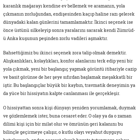
karanlık mağarayı kendine ev bellemek ve aramanın, yola
çıkmanın zorluğundan, endişesinden kaçıp haline razı gelerek
dünyadaki kalan günlerini tamamlamaktır. İkinci seçenek ise
önce üstünü silkeleyip sonra yaralarını sararak kendi Zümrüd-
ü Anka kuşunun peşinden zorlu vadileri aşmaktır.
Bahsettiğimiz bu ikinci seçenek zora talip olmak demektir.
Alışkanlıkları, kolaylıkları, konfor alanlarını terk edip yeni bir
yola çıkmak, yeni bir başlangıç yapmak görüntü itibariyle cazip
ve basit görünse de her şeye sıfırdan başlamak meşakkatli bir
iştir. Bu başlangıçlar büyük bir kaybın, travmatik deneyimin ya
da yüce bir hissiyatın kalpte canlanması ile gerçekleşir.
O hissiyattan sonra kişi dünyayı yeniden yorumlamak, duymak
ve gözlemlemek ister, buna cesaret eder. O olay ya da o zaman
dilimi kişi için bir milat olur ve ömrünün geri kalanını bu
bilinçle geçirmeye çalışır, o kutlu olayı veyahut duyguyu