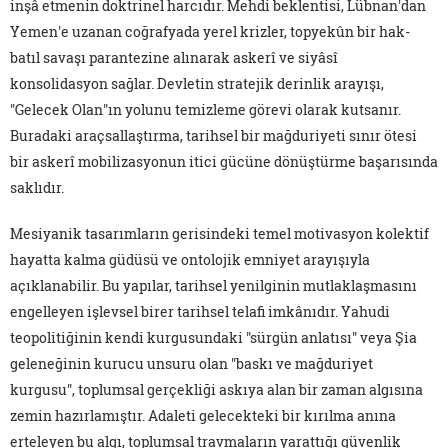
inşâ etmenin doktrinel harcıdır. Mehdi beklentisi, Lübnan'dan
Yemen'e uzanan coğrafyada yerel krizler, topyekûn bir hak-
batıl savaşı parantezine alınarak askerî ve siyâsî
konsolidasyon sağlar. Devletin stratejik derinlik arayışı,
"Gelecek Olan"ın yolunu temizleme görevi olarak kutsanır.
Buradaki araçsallaştırma, tarihsel bir mağduriyeti sınır ötesi
bir askerî mobilizasyonun itici gücüne dönüştürme başarısında
saklıdır.
Mesiyanik tasarımların gerisindeki temel motivasyon kolektif
hayatta kalma güdüsü ve ontolojik emniyet arayışıyla
açıklanabilir. Bu yapılar, tarihsel yenilginin mutlaklaşmasını
engelleyen işlevsel birer tarihsel telafi imkânıdır. Yahudi
teopolitiğinin kendi kurgusundaki "sürgün anlatısı" veya Şia
geleneğinin kurucu unsuru olan "baskı ve mağduriyet
kurgusu", toplumsal gerçekliği askıya alan bir zaman algısına
zemin hazırlamıştır. Adaleti gelecekteki bir kırılma anına
erteleyen bu algı, toplumsal travmaların yarattığı güvenlik