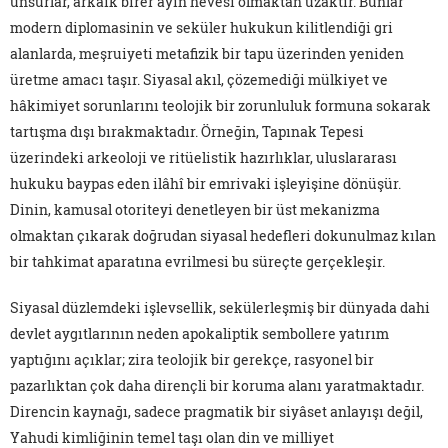
unsurlar, arkaik birer ayin hevesi olmaktan uzaktır. Bunlar
modern diplomasinin ve seküler hukukun kilitlendiği gri
alanlarda, meşruiyeti metafizik bir tapu üzerinden yeniden
üretme amacı taşır. Siyasal akıl, çözemediği mülkiyet ve
hâkimiyet sorunlarını teolojik bir zorunluluk formuna sokarak
tartışma dışı bırakmaktadır. Örneğin, Tapınak Tepesi
üzerindeki arkeoloji ve ritüelistik hazırlıklar, uluslararası
hukuku baypas eden ilâhî bir emrivaki işleyişine dönüşür.
Dinin, kamusal otoriteyi denetleyen bir üst mekanizma
olmaktan çıkarak doğrudan siyasal hedefleri dokunulmaz kılan
bir tahkimat aparatına evrilmesi bu süreçte gerçekleşir.
Siyasal düzlemdeki işlevsellik, sekülerleşmiş bir dünyada dahi
devlet aygıtlarının neden apokaliptik sembollere yatırım
yaptığını açıklar; zira teolojik bir gerekçe, rasyonel bir
pazarlıktan çok daha dirençli bir koruma alanı yaratmaktadır.
Direncin kaynağı, sadece pragmatik bir siyâset anlayışı değil,
Yahudi kimliğinin temel taşı olan din ve milliyet