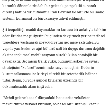
karanlık dönemlerde dahi bir gelecek perspektifi sunarak
direniş hattını diri tutmaktır. İran Devrimi ile birlikte bu inanç
sistemi, kurumsal bir bürokrasiye tahvil edilmiştir.
Şiî teopolitiği, maddi dayanaklarını kurucu bir anlatıyla tahkim
eder. İktidar, meşruiyetini bugünden devşirmek yerine tarihsel
trajedilere yaslanarak mevcudiyetini geçmişe eklemler. Bu
yapıda yas, keder ve ağıt kültürü salt bir duygu durumu değildir;
aksine toplumsal mobilizasyonu sürekli kılan ontolojik bir
dayanaktır. Geçmişin trajik yükü, bugünün askerî ve siyâsî
stratejisini "kefaret" zemininde rasyonelleştirir. Kederin
kurumsallaşması ise kitleyi sürekli bir seferberlik hâlinde
tutar. Rejim, bu yolla güncel krizlerin üzerinde bir
dokunulmazlık alanı inşâ eder.
"Mehdi gelene kadar" dünyadaki her otorite vekâleten
mevcuttur ve vekâlet kurumu, bölgesel bir "Direniş Ekseni"