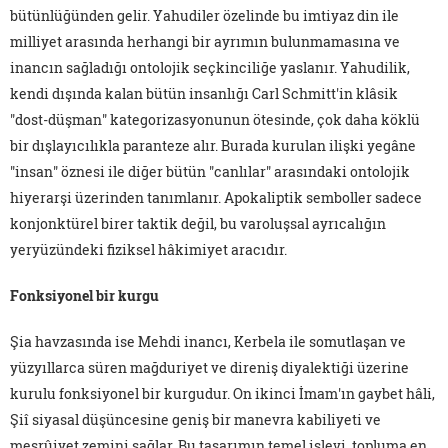
bütünlüğünden gelir. Yahudiler özelinde bu imtiyaz din ile
milliyet arasında herhangi bir ayrımın bulunmamasına ve
inancın sağladığı ontolojik seçkinciliğe yaslanır. Yahudilik,
kendi dışında kalan bütün insanlığı Carl Schmitt'in klâsik
"dost-düşman" kategorizasyonunun ötesinde, çok daha köklü
bir dışlayıcılıkla paranteze alır. Burada kurulan ilişki yegâne
"insan" öznesi ile diğer bütün "canlılar" arasındaki ontolojik
hiyerarşi üzerinden tanımlanır. Apokaliptik semboller sadece
konjonktürel birer taktik değil, bu varoluşsal ayrıcalığın
yeryüzündeki fiziksel hâkimiyet aracıdır.
Fonksiyonel bir kurgu
Şia havzasında ise Mehdi inancı, Kerbela ile somutlaşan ve
yüzyıllarca süren mağduriyet ve direniş diyalektiği üzerine
kurulu fonksiyonel bir kurgudur. On ikinci İmam'ın gaybet hâli,
Şiî siyasal düşüncesine geniş bir manevra kabiliyeti ve
meşrûiyet zemini sağlar. Bu tasarımın temel işlevi, topluma en