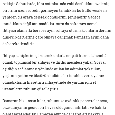
pekişir. Sahurlarda, iftar sofralarında eski dostluklar tazelenir,
birbirini uzun süredir görmeyen tanıdıklar bu kutlu vesile ile
yeniden bir araya gelerek gönüllerini şenlendirir. Sadece
tanıdıklara değil tanımadıklarımıza da soframızı açmak,
ihtiyacı olanlarla beraber aynı sofraya oturmak, onların derdini
dinleyip dertlerine çare olmaya çalışmak Ramazan ayını daha
da bereketlendirir.
İhtiyaç sahiplerini gözeterek onlarla empati kurmak, hemhâl
olmak toplumsal bir anlayış ve diriliş meşalesi yakar. Sosyal
eşitliğin sağlanması yönünde atılan bu adımlar yoksulun,
yaşlının, yetim ve öksüzün kalbine bir ferahlık verir, yalnız
olmadıklarını hissettirir nihayetinde de yardım için el
uzatanların ruhunu güzelleştirir.
Ramazan bizi insan kılar, ruhumuza aydınlık pencereler açar,
bize dünyanın geçici bir heves olduğunu hatırlatır ve hakiki
olanı işaret eder. Bu Ramazan ayında da işaretleri hakkıyla