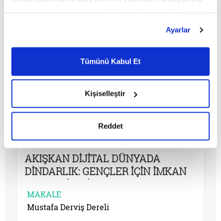
sınırlı olarak açık rızanız dahilinde kullanılacaktır.
Çerezlere ilişkin tercihlerinizi çerez paneli vasıtasıyla
Ayarlar
belirleyebilirsiniz. Çerezlere ilişkin detaylı bilgi için
Ayarlar butonuna tıklayabilir,
Çerez Bilgilendirme
Metnimizi ziyaret edebilirsiniz.
Tümünü Kabul Et
6698 sayılı Kişisel Verilerin Korunması Kanunu uyarınca
hazırlanmış olan İnternet Sitesi Aydınlatma Metnimizi
okumak ve sitemizi ziyaretiniz kapsamında
Kişiselleştir
gerçekleştirilen veri işleme faaliyetleri ile ilgili daha
detaylı bilgi almak için lütfen
tıklayınız.
Reddet
AKIŞKAN DİJİTAL DÜNYADA
DİNDARLIK: GENÇLER İÇİN İMKAN
MI TEHDİT Mİ?
MAKALE
Mustafa Derviş Dereli