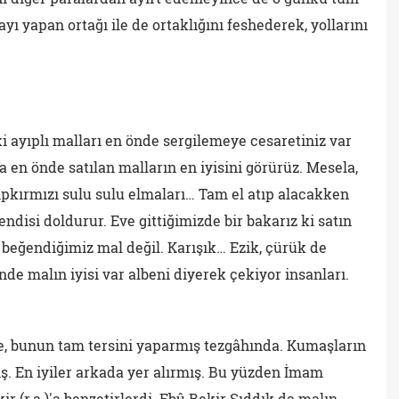
ayı yapan ortağı ile de ortaklığını feshederek, yollarını
i ayıplı malları en önde sergilemeye cesaretiniz var
 en önde satılan malların en iyisini görürüz. Mesela,
ıpkırmızı sulu sulu elmaları… Tam el atıp alacakken
ndisi doldurur. Eve gittiğimizde bir bakarız ki satın
beğendiğimiz mal değil. Karışık… Ezik, çürük de
de malın iyisi var albeni diyerek çekiyor insanları.
 bunun tam tersini yaparmış tezgâhında. Kumaşların
ş. En iyiler arkada yer alırmış. Bu yüzden İmam
ir (r.a.)'a benzetirlerdi. Ebû Bekir Sıddık da malın