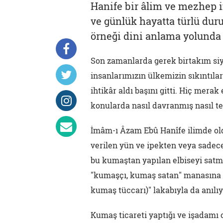
Hanife bir âlim ve mezhep 
ve günlük hayatta türlü dur
örneği dini anlama yolunda 
Son zamanlarda gerek birtakım siya
insanlarımızın ülkemizin sıkıntıl
ihtikâr aldı başını gitti. Hiç me
konularda nasıl davranmış nasıl te
İmâm-ı Âzam Ebû Hanîfe ilimde oldu
verilen yün ve ipekten veya sade
bu kumaştan yapılan elbiseyi sat
"kumaşçı, kumaş satan" manasına g
kumaş tüccarı)" lakabıyla da anılı
Kumaş ticareti yaptığı ve işadamı