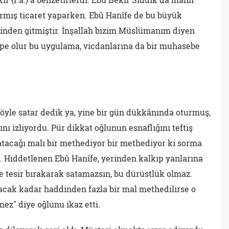
ırmış ticaret yaparken. Ebû Hanîfe de bu büyük
inden gitmiştir. İnşallah bizim Müslümanım diyen
üpe olur bu uygulama, vicdanlarına da bir muhasebe
e öyle satar dedik ya, yine bir gün dükkânında oturmuş,
ı izliyordu. Pür dikkat oğlunun esnaflığını teftiş
tacağı malı bir methediyor bir methediyor ki sorma
… Hiddetlenen Ebû Hanîfe, yerinden kalkıp yanlarına
de tesir bırakarak satamazsın, bu dürüstlük olmaz.
acak kadar haddinden fazla bir mal methedilirse o
ez" diye oğlunu ikaz etti.