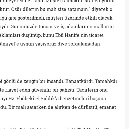
 dileyerek geri aldı. Müşteri almakta ısrar ediyordu.
yoktur. Özür dilerim bu malı size satamam." diyerek o
ğu gibi gösterilmeli, müşteri üzerinde etkili olacak
ıydı. Günümüzde tüccar ve iş adamlarının mallarını
reklamları düşünüp, bunu Ebû Hanîfe'nin ticaret
slâmiyet'e uygun yaşıyoruz diye sorgulamadan
i gönlü de zengin bir insandı. Kanaatkârdı. Tamahkâr
te riayet eden güvenilir bir şahıstı. Tacirlerin onu
olayı Hz. Ebûbekir-i Sıddık'a benzetmeleri boşuna
rdu. Bir malı satarken de alırken de dürüsttü, emanet