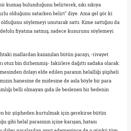
bir kumaş bulunduğunu belirterek, sıkı sıkıya
rlu olduğunu satarken belirt" diye. Ama gel gör ki
 olduğunu söylemeyi unutarak sattı. Kime sattığını da
 defolu fiyatına satmış, sadece kusurunu söylemeyi
htaki mallardan kazanılan bütün parayı, -rivayet
arı otuz bin dirhemmiş- fakirlere dağıttı sadaka olarak.
sinden dolayı elde edilen paranın helalliği şüpheli
zın hanesine de midesine de asla böyle bir para
amlığı belli olmayan gıda ile beslenen bir bedenin
şen bir şüpheden kurtulmak için gerekirse bütün
ğu gibi helal parasının içine karışan, hatası
ı diğer paralardan ayırt edemeyince de o günkü tüm