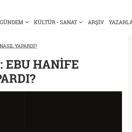
GÜNDEM
KÜLTÜR - SANAT
ARŞİV
YAZARL
NASIL YAPARDI?
y: EBU HANİFE
PARDI?