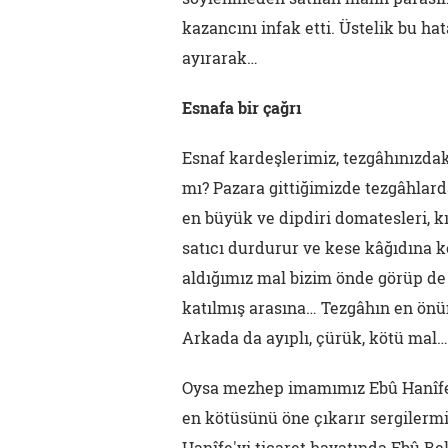
kazancını infak etti. Üstelik bu hat
ayırarak…
Esnafa bir çağrı
Esnaf kardeşlerimiz, tezgâhınızdak
mı? Pazara gittiğimizde tezgâhlarda
en büyük ve dipdiri domatesleri, k
satıcı durdurur ve kese kâğıdına ke
aldığımız mal bizim önde görüp de 
katılmış arasına… Tezgâhın en önün
Arkada da ayıplı, çürük, kötü mal…
Oysa mezhep imamımız Ebû Hanîfe,
en kötüsünü öne çıkarır sergilermi
Hanîfe'yi ticaret hayatında Ebû Bek