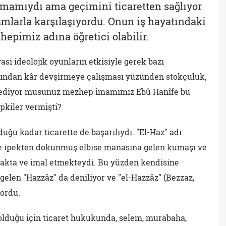
imamıydı ama geçimini ticaretten sağlıyor
umlarla karşılaşıyordu. Onun iş hayatındaki
hepimiz adına öğretici olabilir.
si ideolojik oyunların etkisiyle gerek bazı
arından kâr devşirmeye çalışması yüzünden stokçuluk,
rak ediyor musunuz mezhep imamımız Ebû Hanîfe bu
pkiler vermişti?
ğu kadar ticarette de başarılıydı. "El-Haz" adı
ce ipekten dokunmuş elbise manasına gelen kumaşı ve
makta ve imal etmekteydi. Bu yüzden kendisine
elen "Hazzâz" da deniliyor ve "el-Hazzâz" (Bezzaz,
yordu.
 olduğu için ticaret hukukunda, selem, murabaha,