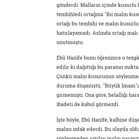
gönderdi. Malların içinde kusurlu 
tembihledi ortağına "Bu malın kusu
ortağı bu tembihi ve malın kusurlu
hatırlayamadı. Aslında ortağı malı
unutmuştu.
Ebû Hanîfe bunu öğrenince o tezgâ
edilir ki dağıttığı bu paranın mikt
Çünkü malın kusurunun söylenmeme
duruma düşmüştü. "Büyük İmam"ımı
girmemişti. Ona göre; helalliği har
ibadeti de kabul görmezdi.
İşte böyle, Ebû Hanîfe, kalbine dü
malını infak ederdi. Bu olayda oldu
söylenmeden satılan malın parasın