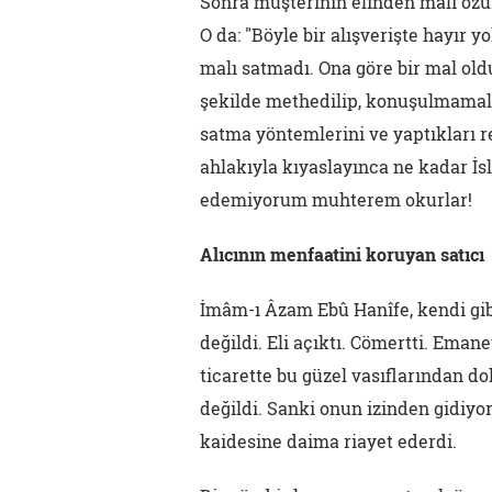
Sonra müşterinin elinden malı özür
O da: "Böyle bir alışverişte hayır 
malı satmadı. Ona göre bir mal oldu
şekilde methedilip, konuşulmamal
satma yöntemlerini ve yaptıkları 
ahlakıyla kıyaslayınca ne kadar İ
edemiyorum muhterem okurlar!
Alıcının menfaatini koruyan satıcı
İmâm-ı Âzam Ebû Hanîfe, kendi gib
değildi. Eli açıktı. Cömertti. Emane
ticarette bu güzel vasıflarından d
değildi. Sanki onun izinden gidiyo
kaidesine daima riayet ederdi.