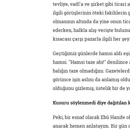
tevliye, vadî'a ve şirket gibi ticar
ilgili görüşlerinin öteki fakihlerin
olmasının altında da yine onun tica
ederken, halkla alış-verişte bulunuy
kısacası çarşı pazarla ilgili her şeyi
Geçtiğimiz günlerde hamsi aldı eşim
hamsi. "Hamsi taze abi!" denilince
balığın taze olmadığını. Gazeteler
görünce işin aslını da anlamış old
olduğunu gizlemiş, üstelik bir de y
Kusuru söylenmedi diye dağıtılan 
Peki, bir esnaf olarak Ebû Hanife
anarak hemen anlatayım. Bir gün o