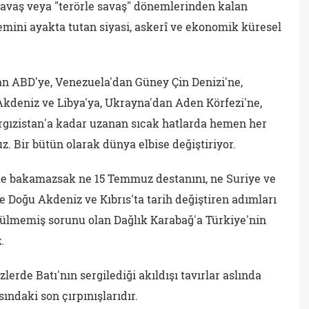
k Savaş veya "terörle savaş" dönemlerinden kalan
emini ayakta tutan siyasi, askerî ve ekonomik küresel
an ABD'ye, Venezuela'dan Güney Çin Denizi'ne,
Akdeniz ve Libya'ya, Ukrayna'dan Aden Körfezi'ne,
rgızistan'a kadar uzanan sıcak hatlarda hemen her
uz. Bir bütün olarak dünya elbise değiştiriyor.
le bakamazsak ne 15 Temmuz destanını, ne Suriye ve
e Doğu Akdeniz ve Kıbrıs'ta tarih değiştiren adımları
ülmemiş sorunu olan Dağlık Karabağ'a Türkiye'nin
.
lerde Batı'nın sergilediği akıldışı tavırlar aslında
ındaki son çırpınışlarıdır.