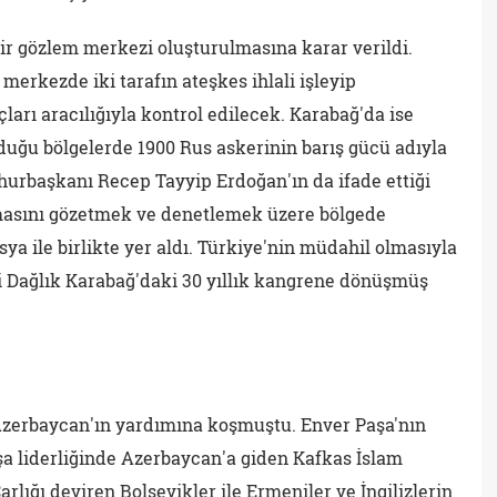
ir gözlem merkezi oluşturulmasına karar verildi.
erkezde iki tarafın ateşkes ihlali işleyip
ları aracılığıyla kontrol edilecek. Karabağ'da ise
duğu bölgelerde 1900 Rus askerinin barış gücü adıyla
hurbaşkanı Recep Tayyip Erdoğan'ın da ifade ettiği
masını gözetmek ve denetlemek üzere bölgede
ya ile birlikte yer aldı. Türkiye'nin müdahil olmasıyla
bi Dağlık Karabağ'daki 30 yıllık kangrene dönüşmüş
 Azerbaycan'ın yardımına koşmuştu. Enver Paşa'nın
şa liderliğinde Azerbaycan'a giden Kafkas İslam
arlığı deviren Bolşevikler ile Ermeniler ve İngilizlerin