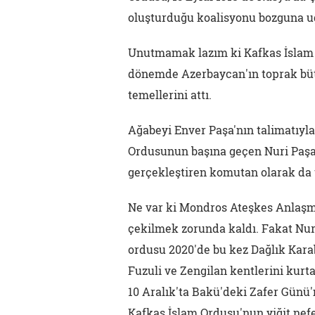
oluşturduğu koalisyonu bozguna uğ
Unutmamak lazım ki Kafkas İslam O
dönemde Azerbaycan'ın toprak büt
temellerini attı.
Ağabeyi Enver Paşa'nın talimatıyla
Ordusunun başına geçen Nuri Paşa,
gerçekleştiren komutan olarak da t
Ne var ki Mondros Ateşkes Anlaşm
çekilmek zorunda kaldı. Fakat Nuri
ordusu 2020'de bu kez Dağlık Karaba
Fuzuli ve Zengilan kentlerini kur
10 Aralık'ta Bakü'deki Zafer Günü'
Kafkas İslam Ordusu'nun yiğit nef