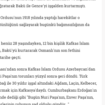
ratarak Bakü ile Gence'yi işgalden kurtarmıştı.
rdusu'nun 1918 yılında yaptığı harekâtlar o
ünlüğünü sağlayarak bugünkü bağımsızlığının da
 henüz 28 yaşındayken, 12 bin kişilik Kafkas İslam
 Bakü'yü kurtararak Osmanlı'nın son fethini
arihe geçti.
ası'ndan sonra Kafkas İslam Ordusu Azerbaycan'dan
 Paşa'nın torunları yüzyıl sonra geri döndü. Türk
ğ ile 30 yıldır işgal altındaki Ağdam, Laçin, Kelbecer,
tarmak için Kafkasya'daydı. Cumhurbaşkanı Erdoğan'ın
nde dediği gibi "Bugün Nuri Paşa'nın, Enver Paşa'nın,
erlerinin ruhunun şad olduğu gündür…"