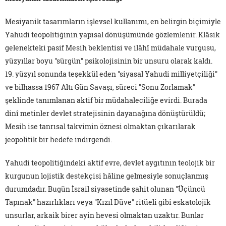
Mesiyanik tasarımların işlevsel kullanımı, en belirgin biçimiyle
Yahudi teopolitiğinin yapısal dönüşümünde gözlemlenir. Klâsik
gelenekteki pasif Mesih beklentisi ve ilâhî müdahale vurgusu,
yüzyıllar boyu "sürgün" psikolojisinin bir unsuru olarak kaldı.
19. yüzyıl sonunda teşekkül eden "siyasal Yahudi milliyetçiliği"
ve bilhassa 1967 Altı Gün Savaşı, süreci "Sonu Zorlamak"
şeklinde tanımlanan aktif bir müdahaleciliğe evirdi. Burada
dinî metinler devlet stratejisinin dayanağına dönüştürüldü;
Mesih ise tanrısal takvimin öznesi olmaktan çıkarılarak
jeopolitik bir hedefe indirgendi.
Yahudi teopolitiğindeki aktif evre, devlet aygıtının teolojik bir
kurgunun lojistik destekçisi hâline gelmesiyle sonuçlanmış
durumdadır. Bugün İsrail siyasetinde şahit olunan "Üçüncü
Tapınak" hazırlıkları veya "Kızıl Düve" ritüeli gibi eskatolojik
unsurlar, arkaik birer ayin hevesi olmaktan uzaktır. Bunlar