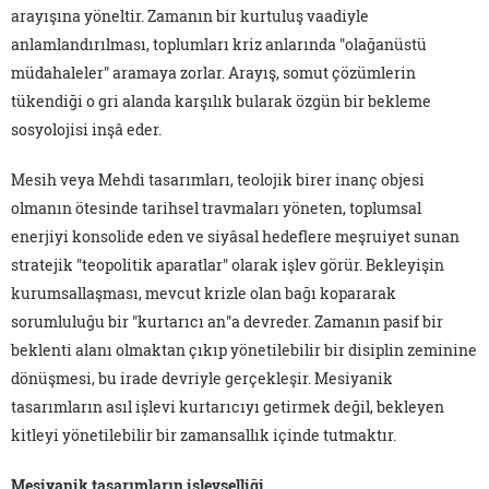
arayışına yöneltir. Zamanın bir kurtuluş vaadiyle
anlamlandırılması, toplumları kriz anlarında "olağanüstü
müdahaleler" aramaya zorlar. Arayış, somut çözümlerin
tükendiği o gri alanda karşılık bularak özgün bir bekleme
sosyolojisi inşâ eder.
Mesih veya Mehdi tasarımları, teolojik birer inanç objesi
olmanın ötesinde tarihsel travmaları yöneten, toplumsal
enerjiyi konsolide eden ve siyâsal hedeflere meşruiyet sunan
stratejik "teopolitik aparatlar" olarak işlev görür. Bekleyişin
kurumsallaşması, mevcut krizle olan bağı kopararak
sorumluluğu bir "kurtarıcı an"a devreder. Zamanın pasif bir
beklenti alanı olmaktan çıkıp yönetilebilir bir disiplin zeminine
dönüşmesi, bu irade devriyle gerçekleşir. Mesiyanik
tasarımların asıl işlevi kurtarıcıyı getirmek değil, bekleyen
kitleyi yönetilebilir bir zamansallık içinde tutmaktır.
Mesiyanik tasarımların işlevselliği