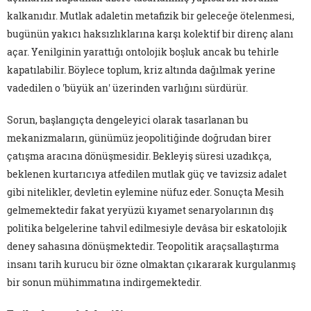
kalkanıdır. Mutlak adaletin metafizik bir geleceğe ötelenmesi,
bugünün yakıcı haksızlıklarına karşı kolektif bir direnç alanı
açar. Yenilginin yarattığı ontolojik boşluk ancak bu tehirle
kapatılabilir. Böylece toplum, kriz altında dağılmak yerine
vadedilen o 'büyük an' üzerinden varlığını sürdürür.
Sorun, başlangıçta dengeleyici olarak tasarlanan bu
mekanizmaların, günümüz jeopolitiğinde doğrudan birer
çatışma aracına dönüşmesidir. Bekleyiş süresi uzadıkça,
beklenen kurtarıcıya atfedilen mutlak güç ve tavizsiz adalet
gibi nitelikler, devletin eylemine nüfuz eder. Sonuçta Mesih
gelmemektedir fakat yeryüzü kıyamet senaryolarının dış
politika belgelerine tahvil edilmesiyle devâsa bir eskatolojik
deney sahasına dönüşmektedir. Teopolitik araçsallaştırma
insanı tarih kurucu bir özne olmaktan çıkararak kurgulanmış
bir sonun mühimmatına indirgemektedir.