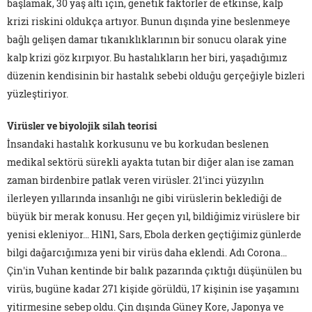
başlamak, 30 yaş altı için, genetik faktörler de etkinse, kalp
krizi riskini oldukça artıyor. Bunun dışında yine beslenmeye
bağlı gelişen damar tıkanıklıklarının bir sonucu olarak yine
kalp krizi göz kırpıyor. Bu hastalıkların her biri, yaşadığımız
düzenin kendisinin bir hastalık sebebi olduğu gerçeğiyle bizleri
yüzleştiriyor.
Virüsler ve biyolojik silah teorisi
İnsandaki hastalık korkusunu ve bu korkudan beslenen
medikal sektörü sürekli ayakta tutan bir diğer alan ise zaman
zaman birdenbire patlak veren virüsler. 21'inci yüzyılın
ilerleyen yıllarında insanlığı ne gibi virüslerin beklediği de
büyük bir merak konusu. Her geçen yıl, bildiğimiz virüslere bir
yenisi ekleniyor… H1N1, Sars, Ebola derken geçtiğimiz günlerde
bilgi dağarcığımıza yeni bir virüs daha eklendi. Adı Corona…
Çin'in Vuhan kentinde bir balık pazarında çıktığı düşünülen bu
virüs, bugüne kadar 271 kişide görüldü, 17 kişinin ise yaşamını
yitirmesine sebep oldu. Çin dışında Güney Kore, Japonya ve