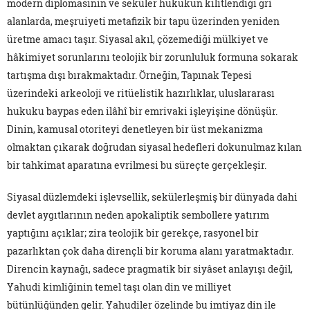
modern diplomasinin ve seküler hukukun kilitlendiği gri
alanlarda, meşruiyeti metafizik bir tapu üzerinden yeniden
üretme amacı taşır. Siyasal akıl, çözemediği mülkiyet ve
hâkimiyet sorunlarını teolojik bir zorunluluk formuna sokarak
tartışma dışı bırakmaktadır. Örneğin, Tapınak Tepesi
üzerindeki arkeoloji ve ritüelistik hazırlıklar, uluslararası
hukuku baypas eden ilâhî bir emrivaki işleyişine dönüşür.
Dinin, kamusal otoriteyi denetleyen bir üst mekanizma
olmaktan çıkarak doğrudan siyasal hedefleri dokunulmaz kılan
bir tahkimat aparatına evrilmesi bu süreçte gerçekleşir.
Siyasal düzlemdeki işlevsellik, sekülerleşmiş bir dünyada dahi
devlet aygıtlarının neden apokaliptik sembollere yatırım
yaptığını açıklar; zira teolojik bir gerekçe, rasyonel bir
pazarlıktan çok daha dirençli bir koruma alanı yaratmaktadır.
Direncin kaynağı, sadece pragmatik bir siyâset anlayışı değil,
Yahudi kimliğinin temel taşı olan din ve milliyet
bütünlüğünden gelir. Yahudiler özelinde bu imtiyaz din ile