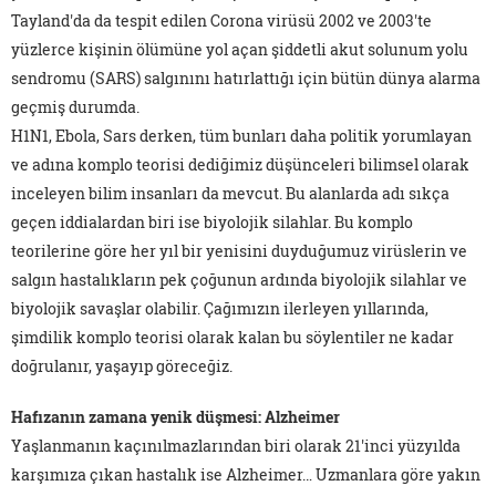
Tayland'da da tespit edilen Corona virüsü 2002 ve 2003'te
yüzlerce kişinin ölümüne yol açan şiddetli akut solunum yolu
sendromu (SARS) salgınını hatırlattığı için bütün dünya alarma
geçmiş durumda.
H1N1, Ebola, Sars derken, tüm bunları daha politik yorumlayan
ve adına komplo teorisi dediğimiz düşünceleri bilimsel olarak
inceleyen bilim insanları da mevcut. Bu alanlarda adı sıkça
geçen iddialardan biri ise biyolojik silahlar. Bu komplo
teorilerine göre her yıl bir yenisini duyduğumuz virüslerin ve
salgın hastalıkların pek çoğunun ardında biyolojik silahlar ve
biyolojik savaşlar olabilir. Çağımızın ilerleyen yıllarında,
şimdilik komplo teorisi olarak kalan bu söylentiler ne kadar
doğrulanır, yaşayıp göreceğiz.
Hafızanın zamana yenik düşmesi: Alzheimer
Yaşlanmanın kaçınılmazlarından biri olarak 21'inci yüzyılda
karşımıza çıkan hastalık ise Alzheimer… Uzmanlara göre yakın