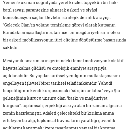
Yemen'e uzanan coğrafyada yerel krizler, topyekûn bir hak-
batıl savaşı parantezine alınarak askerî ve siyâsî
konsolidasyon sağlar. Devletin stratejik derinlik arayışı,
"Gelecek Olan"ın yolunu temizleme görevi olarak kutsanır.
Buradaki araçsallaştırma, tarihsel bir mağduriyeti sınır ötesi
bir askerî mobilizasyonun itici gücüne dönüştürme başarısında
saklıdır.
Mesiyanik tasarımların gerisindeki temel motivasyon kolektif
hayatta kalma güdüsü ve ontolojik emniyet arayışıyla
açıklanabilir. Bu yapılar, tarihsel yenilginin mutlaklaşmasını
engelleyen işlevsel birer tarihsel telafi imkânıdır. Yahudi
teopolitiğinin kendi kurgusundaki "sürgün anlatısı" veya Şia
geleneğinin kurucu unsuru olan "baskı ve mağduriyet
kurgusu", toplumsal gerçekliği askıya alan bir zaman algısına
zemin hazırlamıştır. Adaleti gelecekteki bir kırılma anına
erteleyen bu algı, toplumsal travmaların yarattığı güvenlik
açıklarını kapatmak üzere tasarlanmış yapısal bir koruma