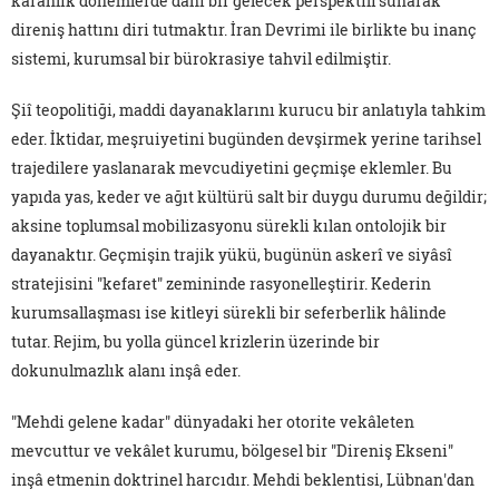
karanlık dönemlerde dahi bir gelecek perspektifi sunarak
direniş hattını diri tutmaktır. İran Devrimi ile birlikte bu inanç
sistemi, kurumsal bir bürokrasiye tahvil edilmiştir.
Şiî teopolitiği, maddi dayanaklarını kurucu bir anlatıyla tahkim
eder. İktidar, meşruiyetini bugünden devşirmek yerine tarihsel
trajedilere yaslanarak mevcudiyetini geçmişe eklemler. Bu
yapıda yas, keder ve ağıt kültürü salt bir duygu durumu değildir;
aksine toplumsal mobilizasyonu sürekli kılan ontolojik bir
dayanaktır. Geçmişin trajik yükü, bugünün askerî ve siyâsî
stratejisini "kefaret" zemininde rasyonelleştirir. Kederin
kurumsallaşması ise kitleyi sürekli bir seferberlik hâlinde
tutar. Rejim, bu yolla güncel krizlerin üzerinde bir
dokunulmazlık alanı inşâ eder.
"Mehdi gelene kadar" dünyadaki her otorite vekâleten
mevcuttur ve vekâlet kurumu, bölgesel bir "Direniş Ekseni"
inşâ etmenin doktrinel harcıdır. Mehdi beklentisi, Lübnan'dan