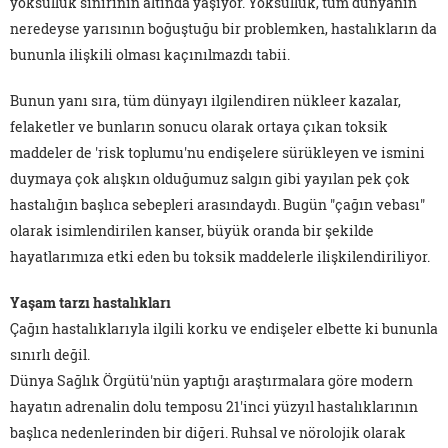
yoksulluk sınırının altında yaşıyor. Yoksulluk, tüm dünyanın
neredeyse yarısının boğuştuğu bir problemken, hastalıkların da
bununla ilişkili olması kaçınılmazdı tabii.
Bunun yanı sıra, tüm dünyayı ilgilendiren nükleer kazalar,
felaketler ve bunların sonucu olarak ortaya çıkan toksik
maddeler de 'risk toplumu'nu endişelere sürükleyen ve ismini
duymaya çok alışkın olduğumuz salgın gibi yayılan pek çok
hastalığın başlıca sebepleri arasındaydı. Bugün "çağın vebası"
olarak isimlendirilen kanser, büyük oranda bir şekilde
hayatlarımıza etki eden bu toksik maddelerle ilişkilendiriliyor.
Yaşam tarzı hastalıkları
Çağın hastalıklarıyla ilgili korku ve endişeler elbette ki bununla
sınırlı değil.
Dünya Sağlık Örgütü'nün yaptığı araştırmalara göre modern
hayatın adrenalin dolu temposu 21'inci yüzyıl hastalıklarının
başlıca nedenlerinden bir diğeri. Ruhsal ve nörolojik olarak