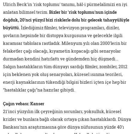
Ulrich Beck'in 'risk toplumu' tanımı, hâl-i pürmelalimizi en iyi
anlatan bilimsel terim.
Bizler bir 'risk toplumu'nun içinde
doğduk, 20'nci yüzyıl bizi risklerle dolu bir gelecek tahayyülüyle
büyüttü.
İzlediğimiz filmler, televizyon programları, diziler,
şovların hepsinde bir distopya kurgusuna ve gelecekle ilgili
karamsar tablolara rastladık. Milenyum yılı olan 2000'lerin bir
felaketler çağı olacağı, kıyametin kopacağı gibi senaryolar
durmadan kendini hatırlattı ve gündemden hiç düşmedi…
Salgın hastalıkların tüm dünyayı sardığı filmler, zombiler, 2012
için beklenen yok oluş senaryoları, küresel ısınma teorileri,
enerji kaynaklarının tükendiği bilgisi bizleri içten içe hep bir
"hastalıklar çağı"na hazırlar gibiydi.
Çağın vebası: Kanser
21'inci yüzyılın ilk çeyreğinin sorunları; yoksulluk, küresel
krizler ve bunlara bağlı olarak ortaya çıkan hastalıklardı. Dünya
Bankası'nın araştırmasına göre dünya nüfusunun yüzde 40'ı