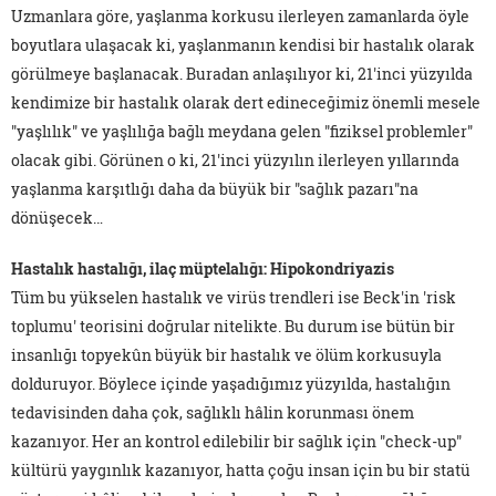
Uzmanlara göre, yaşlanma korkusu ilerleyen zamanlarda öyle
boyutlara ulaşacak ki, yaşlanmanın kendisi bir hastalık olarak
görülmeye başlanacak. Buradan anlaşılıyor ki, 21'inci yüzyılda
kendimize bir hastalık olarak dert edineceğimiz önemli mesele
"yaşlılık" ve yaşlılığa bağlı meydana gelen "fiziksel problemler"
olacak gibi. Görünen o ki, 21'inci yüzyılın ilerleyen yıllarında
yaşlanma karşıtlığı daha da büyük bir "sağlık pazarı"na
dönüşecek…
Hastalık hastalığı, ilaç müptelalığı: Hipokondriyazis
Tüm bu yükselen hastalık ve virüs trendleri ise Beck'in 'risk
toplumu' teorisini doğrular nitelikte. Bu durum ise bütün bir
insanlığı topyekûn büyük bir hastalık ve ölüm korkusuyla
dolduruyor. Böylece içinde yaşadığımız yüzyılda, hastalığın
tedavisinden daha çok, sağlıklı hâlin korunması önem
kazanıyor. Her an kontrol edilebilir bir sağlık için "check-up"
kültürü yaygınlık kazanıyor, hatta çoğu insan için bu bir statü