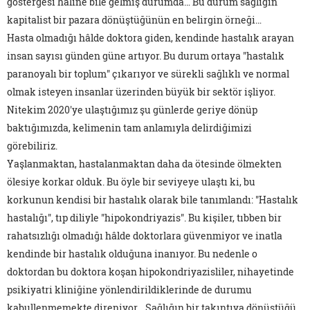
göstergesi hâline bile gelmiş durumda… Bu durum sağlığın
kapitalist bir pazara dönüştüğünün en belirgin örneği…
Hasta olmadığı hâlde doktora giden, kendinde hastalık arayan
insan sayısı günden güne artıyor. Bu durum ortaya "hastalık
paranoyalı bir toplum" çıkarıyor ve sürekli sağlıklı ve normal
olmak isteyen insanlar üzerinden büyük bir sektör işliyor.
Nitekim 2020'ye ulaştığımız şu günlerde geriye dönüp
baktığımızda, kelimenin tam anlamıyla delirdiğimizi
görebiliriz.
Yaşlanmaktan, hastalanmaktan daha da ötesinde ölmekten
ölesiye korkar olduk. Bu öyle bir seviyeye ulaştı ki, bu
korkunun kendisi bir hastalık olarak bile tanımlandı: "Hastalık
hastalığı", tıp diliyle "hipokondriyazis". Bu kişiler, tıbben bir
rahatsızlığı olmadığı hâlde doktorlara güvenmiyor ve inatla
kendinde bir hastalık olduğuna inanıyor. Bu nedenle o
doktordan bu doktora koşan hipokondriyazisliler, nihayetinde
psikiyatri kliniğine yönlendirildiklerinde de durumu
kabullenmemekte direniyor… Sağlığın bir takıntıya dönüştüğü