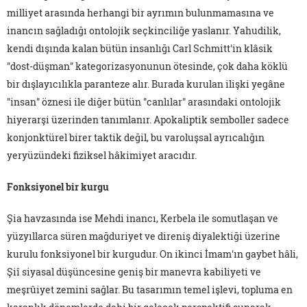
milliyet arasında herhangi bir ayrımın bulunmamasına ve
inancın sağladığı ontolojik seçkinciliğe yaslanır. Yahudilik,
kendi dışında kalan bütün insanlığı Carl Schmitt'in klâsik
"dost-düşman" kategorizasyonunun ötesinde, çok daha köklü
bir dışlayıcılıkla paranteze alır. Burada kurulan ilişki yegâne
"insan" öznesi ile diğer bütün "canlılar" arasındaki ontolojik
hiyerarşi üzerinden tanımlanır. Apokaliptik semboller sadece
konjonktürel birer taktik değil, bu varoluşsal ayrıcalığın
yeryüzündeki fiziksel hâkimiyet aracıdır.
Fonksiyonel bir kurgu
Şia havzasında ise Mehdi inancı, Kerbela ile somutlaşan ve
yüzyıllarca süren mağduriyet ve direniş diyalektiği üzerine
kurulu fonksiyonel bir kurgudur. On ikinci İmam'ın gaybet hâli,
Şiî siyasal düşüncesine geniş bir manevra kabiliyeti ve
meşrûiyet zemini sağlar. Bu tasarımın temel işlevi, topluma en