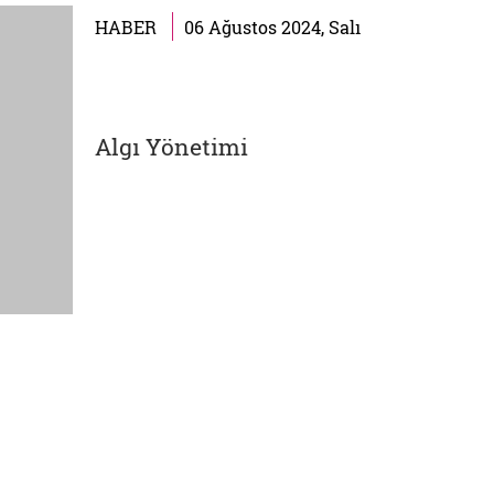
senelerde en çok konuştuğumuz
HABER
06 Ağustos 2024, Salı
kavramlardan biri olmaya
başladı. Enformasyonun
gelişmesi,...
Algı Yönetimi