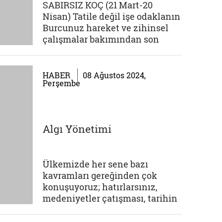
SABIRSIZ KOÇ (21 Mart-20
Nisan) Tatile değil işe odaklanın
Burcunuz hareket ve zihinsel
çalışmalar bakımından son
derece hareketli bir ay içinde
lakin ve ancak siz su
kaplumbağası gibi durgun, avcı
HABER
08 Ağustos 2024,
Perşembe
silahını görmüş tavşanlar kadar
ürkeksiniz. N'oldu evlatlarım,...
Algı Yönetimi
Ülkemizde her sene bazı
kavramları gereğinden çok
konuşuyoruz; hatırlarsınız,
medeniyetler çatışması, tarihin
sonu, milenyum, mahalle
baskısı vb. Algı yönetimi ise son