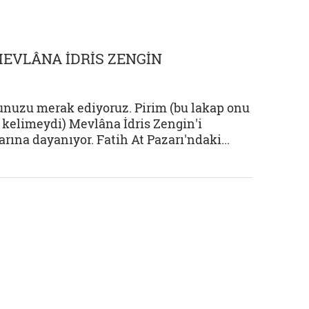
MEVLÂNA İDRİS ZENGİN
ğunuzu merak ediyoruz. Pirim (bu lakap onu
 kelimeydi) Mevlâna İdris Zengin'i
rına dayanıyor. Fatih At Pazarı'ndaki...