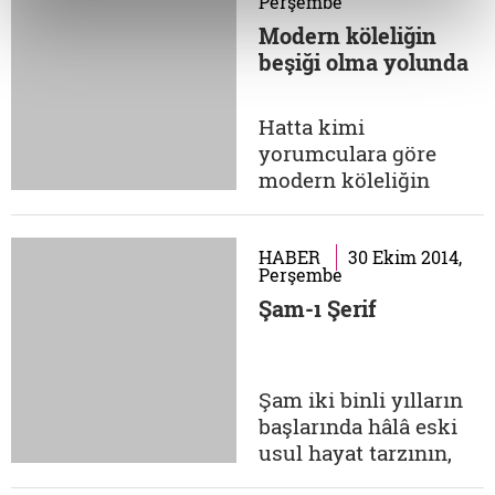
Perşembe
Mısır'ın darbeci devlet
Modern köleliğin
başkanı Sisi'den
beşiği olma yolunda
başkası değil. İsrail'in
iç güvenlik etütleri
merkezinin iki
Hatta kimi
numaralı ismi Efraim
yorumculara göre
Kam gibi pek çok...
modern köleliğin
giderek yükselmeye
başladığı Britanya
toplumunda
HABER
30 Ekim 2014,
Perşembe
günümüzün kölelerini
Şam-ı Şerif
çoğu ucuz iş gücü
unsuru olan Polonyalı
göçmenler ve Güney
Asyalılar teşkil ediyor.
Şam iki binli yılların
National Criminality
başlarında hâlâ eski
Agency (NCA)'nın bu
usul hayat tarzının,
konuda düzenlediği...
alışkanlıkların devam