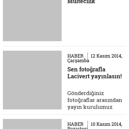
Mültecilik
HABER
12 Kasım 2014,
Çarşamba
Sen fotoğrafla
Lacivert yayınlasın!
Gönderdiğiniz
fotoğraflar arasından
yayın kurulumuz
tarafından seçilecek
olan fotoğraf her hafta
HABER
10 Kasım 2014,
sitemizde ve sürpriz
Pazartesi