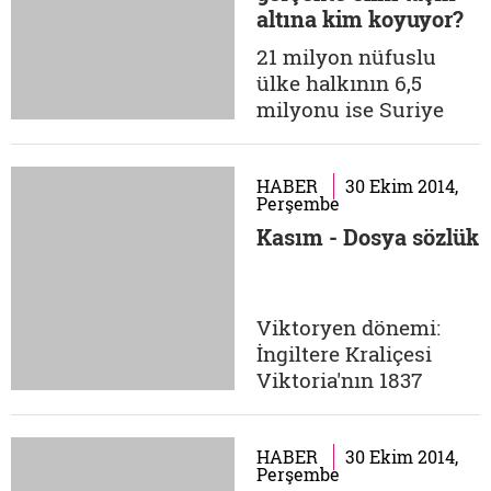
altına kim koyuyor?
vermedi. Ebola
özellikle Afrika'nın
21 milyon nüfuslu
bazı bölgelerinde
ülke halkının 6,5
etkin olsa da Batılı
milyonu ise Suriye
toplumları...
içerisinde yer
değiştirmek zorunda
kaldı. Kısacası
HABER
30 Ekim 2014,
Perşembe
Suriye'de yardıma
Kasım - Dosya sözlük
muhtaç insan sayısı
yarısı çocuklardan
oluşan en az 10
milyon kişiyi buluyor.
Viktoryen dönemi:
Bunların bir kısmı
İngiltere Kraliçesi
Ürdün'e giderken, yurt
Viktoria'nın 1837
dışına kaçan...
yılında tahta
geçmesiyle başlayan
ve 64 yıllık
HABER
30 Ekim 2014,
Perşembe
kraliçeliğiyle süren