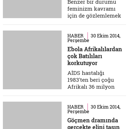
Benzer bir durumu
tıbbi ve insani yardım
feminizm kavramı
ulaştırdı. (Türkiye,
için de gözlemlemek
Sudan, Inguşetya,...
mümkün. Bedenlerini
skandal yöntemlerle
kullanarak feminist
HABER
30 Ekim 2014,
Perşembe
aktivitelerde
Ebola Afrikalılardan
bulunduğunu iddia
çok Batılıları
eden Femen
korkutuyor
grubundan sonra
başta Hollywood
AİDS hastalığı
ünlüleri ve moda
1983'ten beri çoğu
dünyasının figürleri
Afrikalı 36 milyon
de feminist
kişinin ölümüne yol
yaklaşımlara
açtı. Bununla beraber
bürününce...
hiçbiri şu ana kadar 5
HABER
30 Ekim 2014,
Perşembe
bine yakın kişinin
Göçmen dramında
ölümüne neden olan
gerçekte elini taşın
Ebola kadar dehşet