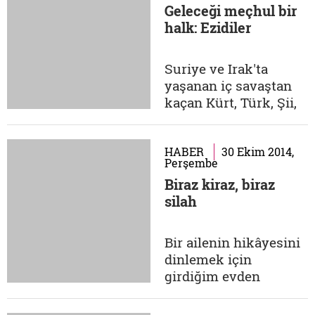
Geleceği meçhul bir
dönem. Bu dönemde
halk: Ezidiler
İngiliz İmparatorluğu
ekonomik ve sanatsal
anlamda ciddi bir
Suriye ve Irak'ta
ilerleme kaydetmiştir.
yaşanan iç savaştan
Dönemin sosyal
kaçan Kürt, Türk, Şii,
değişikliklerine...
Sünni, Ezidi, Süryani
pek çok ırk ve dinden
insan için Türkiye can
HABER
30 Ekim 2014,
Perşembe
korkusuyla sığınılan
Biraz kiraz, biraz
bir liman haline geldi.
silah
Büyük bir insanlık
dramının yaşandığı bu
bölgede çoğunluğu
Bir ailenin hikâyesini
kadın ve çocuklardan
dinlemek için
oluşan...
girdiğim evden
onlarca hikâye ile
çıkacağımı