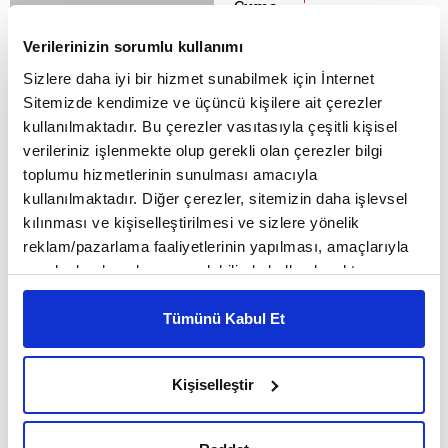
Cuma
yardımına Genel
Mültecilik Dosyası
Sosyal Yardımlar
Verilerinizin sorumlu kullanımı
bütçesiyle koşan İHH,
Sizlere daha iyi bir hizmet sunabilmek için İnternet
şimdiye kadar yardım
Sitemizde kendimize ve üçüncü kişilere ait çerezler
kapsamında
kullanılmaktadır. Bu çerezler vasıtasıyla çeşitli kişisel
Arakan'da meslek
verileriniz işlenmekte olup gerekli olan çerezler bilgi
edindirme
toplumu hizmetlerinin sunulması amacıyla
kurslarından tutun
kullanılmaktadır. Diğer çerezler, sitemizin daha işlevsel
Endonezya'da...
kılınması ve kişiselleştirilmesi ve sizlere yönelik
HABER
31 Ekim 2014,
reklam/pazarlama faaliyetlerinin yapılması, amaçlarıyla
Cuma
sınırlı olarak açık rızanız dahilinde kullanılacaktır.
Dershane yerine
Çerezlere ilişkin tercihlerinizi çerez paneli vasıtasıyla
değil dershaneden
belirleyebilirsiniz. Çerezlere ilişkin detaylı bilgi için
Tümünü Kabul Et
öte
Ayarlar butonuna tıklayabilir,
Çerez Bilgilendirme
Dershanelerden farkı
Metnimizi ziyaret edebilirsiniz.
Kişiselleştir
ise sosyal ve kültürel
6698 sayılı Kişisel Verilerin Korunması Kanunu uyarınca
aktiviteleri de
hazırlanmış olan İnternet Sitesi Aydınlatma Metnimizi
içermesi. Bilgi
okumak ve sitemizi ziyaretiniz kapsamında