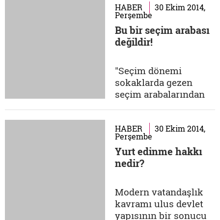
düşünemezdim.
HABER
30 Ekim 2014,
Perşembe
Suriyeli bir aile...
Bu bir seçim arabası
Halep'teki günler;
değildir!
anne Sabah terzilik
yapıyor, baba
Lübnan'da alçı işi ile
"Seçim dönemi
uğraşıyor. Suriye'deki
sokaklarda gezen
iç savaşta evlerini
seçim arabalarından
kaybediyorlar, tüm
gelen müzik seslerine
aile...
sinirlenen
arkadaşlarıma çok
HABER
30 Ekim 2014,
Perşembe
kızıyorum. Seçim
Yurt edinme hakkı
arabalarından gelen
nedir?
seslerin benim için ne
demek olduğunu
biliyor musunuz? O
Modern vatandaşlık
gürültüler, müzikler, o
kavramı ulus devlet
hoşlanmadığınız
yapısının bir sonucu