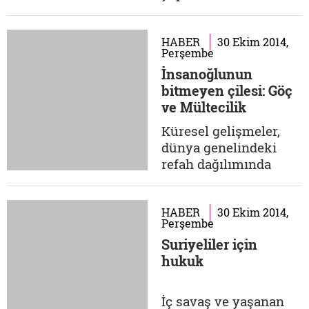
sesler demokrasinin
olarak ortaya
sesidir....
çıkmıştır. Ulus
devletlerin katı 'sınır'
HABER
30 Ekim 2014,
Perşembe
uygulamaları
İnsanoğlunun
bireylerin farklı ülke
bitmeyen çilesi: Göç
vatandaşı olma
ve Mültecilik
seçeneklerini önemli
ölçüde sınırlamıştır.
Küresel gelişmeler,
20'nci yüzyılda
dünya genelindeki
gelişen ve yoğunlaşan
refah dağılımında
vize uygulamaları...
görülen eşitsizlikler
ve birçok ülkenin
siyasal ve ekonomik
HABER
30 Ekim 2014,
Perşembe
açıdan istikrarsız
Suriyeliler için
yapıda olması,
hukuk
insanların daha iyi
yaşam koşullarına
ulaşmak ya da
İç savaş ve yaşanan