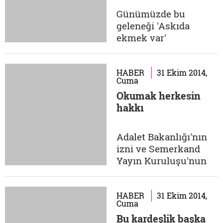
çok basit. Doğaya
Günümüzde bu
bıraktığınız karbon
geleneği 'Askıda
miktarını öğrenip, ne
ekmek var'
kadar fidan dikerek...
kampanyasıyla
fırıncılar ve
hayırseverler
HABER
31 Ekim 2014,
Cuma
sürdürüyor. Yardım
Okumak herkesin
ise şöyle; fırından
hakkı
alacağınız ekmekle
beraber fazladan
ödeyeceğiniz ekmek
Adalet Bakanlığı'nın
parasıyla, ödediğiniz
izni ve Semerkand
sayıda ekmek ihtiyaç
Yayın Kuruluşu'nun
sahipleri için
desteği ile yürütülen
ayrılıyor. Böylece
projede her ay 350
ihtiyaç...
cezaevi kitaplarla
HABER
31 Ekim 2014,
Cuma
buluşuyor. Siz de bu
Bu kardeşlik başka
değerli projeye