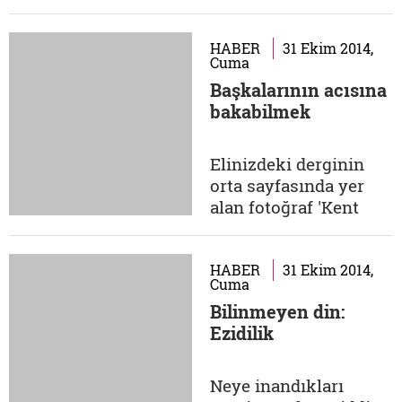
radyasyon dağılsın
çıksın diyor işte ben
de böyle pırıl pırıl bir
HABER
31 Ekim 2014,
Cuma
kafam olsun isterim.
Başkalarının acısına
nalan soğuk nevale
bakabilmek
@kanportakaliyim
Annem gelinliğini
kesip tülünden
Elinizdeki derginin
mutfağa perde
orta sayfasında yer
yaptığından beri aşka
alan fotoğraf 'Kent
inanmıyorum. nalan...
Mültecileri' sergim
için fotoğrafladığım
Suriyeli Rawan ve
HABER
31 Ekim 2014,
Cuma
ailesine ait… Rawan
Bilinmeyen din:
ayrıca, benim henüz
Ezidilik
yayınlamadığım
belgesel projemin de
karakteri, bu sebeple
Neye inandıkları
uzunca bir müddettir