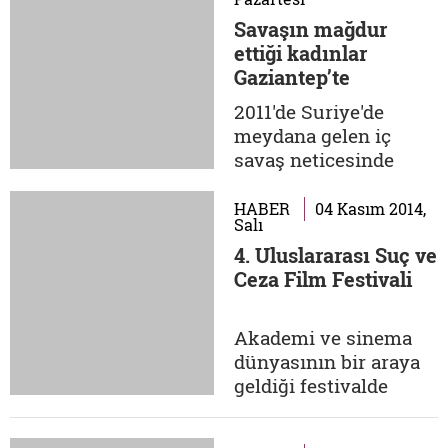
zamanlarda
Savaşın mağdur
Lacivert'in Instagram
ettiği kadınlar
hesabında
Gaziantep’te
yayınlanacak. Tek
konuşuluyor
2011'de Suriye'de
yapmanız gereken
meydana gelen iç
fotoğraflarınızı ve bu
savaş neticesinde
fotoğrafların kısa
ülkemize çeşitli
hikâyelerini
yollarla gelen ve
info@lacivertdergi.com.
HABER
04 Kasım 2014,
Salı
sayıları her geçen gün
4. Uluslararası Suç ve
artan sığınmacılara,
Ceza Film Festivali
Türkiye 'açık kapı
politikası'
çerçevesinde
Akademi ve sinema
kapılarını sonuna
dünyasının bir araya
kadar açmıştır.
geldiği festivalde
Sayıları bir milyonu
'adalet' ve 'göç'
aşan sığınmacılar
temalarını işleyen
içerisinde...