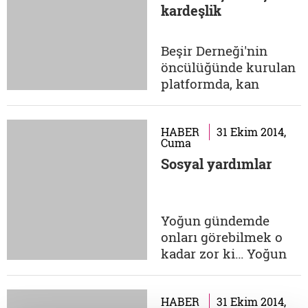
kardeşlik
katkıda bulunmak
isterseniz, aşağıdaki
linkten nakdi bağışta
Beşir Derneği'nin
bulunabilir ya da Beşir
öncülüğünde kurulan
Derneği ile iletişime...
platformda, kan
bağışçıları için gerekli
bilgiler (kan grubu,
şehir, bölge vs.)
HABER
31 Ekim 2014,
Cuma
dolduruluyor. Kan
Sosyal yardımlar
arayanlar da aynı
şekilde gerekli
bilgileri kaydettikten
sonra sistem,
Yoğun gündemde
bağışçılara bilgileri
onları görebilmek o
uyumlu alıcıların
kadar zor ki… Yoğun
haberini...
gündemde kendilerine
yer bulamayan ihtiyaç
sahiplerinin
HABER
31 Ekim 2014,