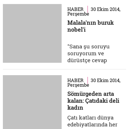
ettiği bir şehirdi. Ezan
sesiyle uyanan,
HABER
30 Ekim 2014,
Perşembe
sabahları Feyruz
Malala'nın buruk
dinleyen, öğlenleri
nobel'i
bulduğu gölgede
kaylule yapan, ikindi
vaktine doğru yediği
"Sana şu soruyu
humus ve zeytinyağı
soruyorum ve
ağırlıklı ana...
dürüstçe cevap
vermeni istiyorum:
Eğer sen bir Amerikan
insansız hava aracının
HABER
30 Ekim 2014,
Perşembe
hedefi olsaydın bütün
Sömürgeden arta
dünya senin sağlığın
kalan: Çatıdaki deli
için endişelenir
kadın
miydi? 'Milletin Kızı'
olarak anılır mıydın?
Çatı katları dünya
Medya sana bu kadar
edebiyatlarında her