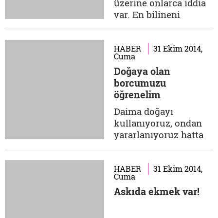
üzerine onlarca iddia
konuşuyoruz...
var. En bilineni
'şeytana' taptıkları
şeklinde. Nüfuslarının
tamamına yakını
HABER
31 Ekim 2014,
Cuma
bugünkü Türkiye
Doğaya olan
topraklarında
borcumuzu
yaşarken, özellikle
öğrenelim
son yüzyılda maruz
kaldıkları çeşitli
Daima doğayı
baskılar sonucu
kullanıyoruz, ondan
zoraki göçlerle
yararlanıyoruz hatta
değişik coğrafyalara...
çoğu zaman zarar
veriyoruz. Duyarlı
olmadığımız sürece
HABER
31 Ekim 2014,
Cuma
kaynaklarımız yok
Askıda ekmek var!
olmaya mahkûm
olacaktır. Bu konuda
yapacağınız şey ise