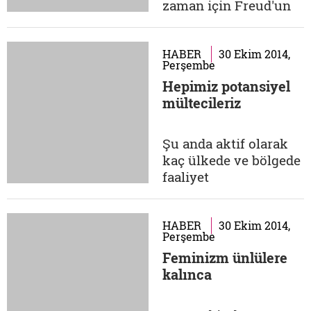
ilgi gösterir miydi?"
zaman için Freud'un
Taliban...
'tekinsiz' olarak
adlandırdığı şeylerin
yuvası olmuştur. Bu
HABER
30 Ekim 2014,
Perşembe
tekinsiz çatı
Hepimiz potansiyel
katlarının en ünlüsü
mültecileriz
Charlotte Bronte'nin
Jane Eyre adlı
romanında, Jane
Şu anda aktif olarak
Eyre'nin rakibi olarak
kaç ülkede ve bölgede
algıladığımız 'eski deli
faaliyet
eş',...
gösteriyorsunuz?
Kerem Kınık: Yeryüzü
Doktorları, bugüne
HABER
30 Ekim 2014,
Perşembe
kadar çoğunluğu acil
Feminizm ünlülere
durumlarda
kalınca
yürüttüğümüz
hizmetler olmak üzere
dört kıtada 44 ülkeye