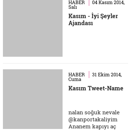
birbirinden kaliteli
HABER
04 Kasım 2014,
Salı
yapımlar İstanbul Rex
Kasım - İyi Şeyler
ve Atlas
Ajandası
Sinemalarında
izleyicilerle
buluşacak. Festivalde
yarışma filmlerinin
yanı sıra Türkiye'de
ilk kez gösterimi
yapılacak...
HABER
31 Ekim 2014,
Cuma
Kasım Tweet-Name
nalan soğuk nevale
@kanportakaliyim
Ananem kapıyı aç