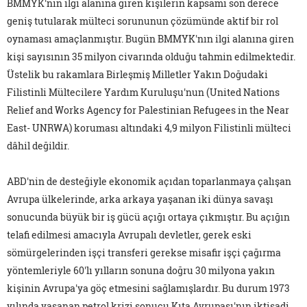
BMMYK'nın ilgi alanına giren kişilerin kapsamı son derece
geniş tutularak mülteci sorununun çözümünde aktif bir rol
oynaması amaçlanmıştır. Bugün BMMYK'nın ilgi alanına giren
kişi sayısının 35 milyon civarında olduğu tahmin edilmektedir.
Üstelik bu rakamlara Birleşmiş Milletler Yakın Doğudaki
Filistinli Mültecilere Yardım Kuruluşu'nun (United Nations
Relief and Works Agency for Palestinian Refugees in the Near
East- UNRWA) koruması altındaki 4,9 milyon Filistinli mülteci
dâhil değildir.
ABD'nin de desteğiyle ekonomik açıdan toparlanmaya çalışan
Avrupa ülkelerinde, arka arkaya yaşanan iki dünya savaşı
sonucunda büyük bir iş gücü açığı ortaya çıkmıştır. Bu açığın
telafi edilmesi amacıyla Avrupalı devletler, gerek eski
sömürgelerinden işçi transferi gerekse misafir işçi çağırma
yöntemleriyle 60'lı yılların sonuna doğru 30 milyona yakın
kişinin Avrupa'ya göç etmesini sağlamışlardır. Bu durum 1973
yılında yaşanan petrol krizi sonucu Kıta Avrupası'nın iktisadi