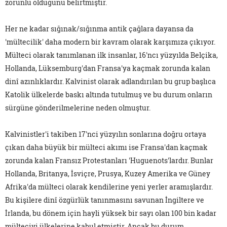
zorunlu olduğunu belirtmiştir.
Her ne kadar sığınak/sığınma antik çağlara dayansa da
'mültecilik' daha modern bir kavram olarak karşımıza çıkıyor.
Mülteci olarak tanımlanan ilk insanlar, 16'ncı yüzyılda Belçika,
Hollanda, Lüksemburg'dan Fransa'ya kaçmak zorunda kalan
dinî azınlıklardır. Kalvinist olarak adlandırılan bu grup başlıca
Katolik ülkelerde baskı altında tutulmuş ve bu durum onların
sürgüne gönderilmelerine neden olmuştur.
Kalvinistler'i takiben 17'nci yüzyılın sonlarına doğru ortaya
çıkan daha büyük bir mülteci akımı ise Fransa'dan kaçmak
zorunda kalan Fransız Protestanları 'Huguenots'lardır. Bunlar
Hollanda, Britanya, İsviçre, Prusya, Kuzey Amerika ve Güney
Afrika'da mülteci olarak kendilerine yeni yerler aramışlardır.
Bu kişilere dinî özgürlük tanınmasını savunan İngiltere ve
İrlanda, bu dönem için hayli yüksek bir sayı olan 100 bin kadar
mülteciyi ülkelerine kabul etmiştir. Ancak bu durum