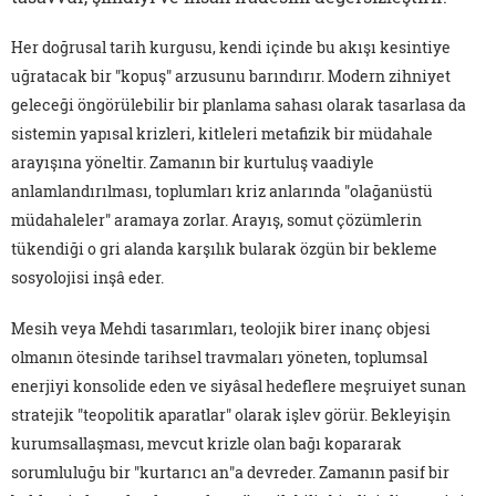
Her doğrusal tarih kurgusu, kendi içinde bu akışı kesintiye
uğratacak bir "kopuş" arzusunu barındırır. Modern zihniyet
geleceği öngörülebilir bir planlama sahası olarak tasarlasa da
sistemin yapısal krizleri, kitleleri metafizik bir müdahale
arayışına yöneltir. Zamanın bir kurtuluş vaadiyle
anlamlandırılması, toplumları kriz anlarında "olağanüstü
müdahaleler" aramaya zorlar. Arayış, somut çözümlerin
tükendiği o gri alanda karşılık bularak özgün bir bekleme
sosyolojisi inşâ eder.
Mesih veya Mehdi tasarımları, teolojik birer inanç objesi
olmanın ötesinde tarihsel travmaları yöneten, toplumsal
enerjiyi konsolide eden ve siyâsal hedeflere meşruiyet sunan
stratejik "teopolitik aparatlar" olarak işlev görür. Bekleyişin
kurumsallaşması, mevcut krizle olan bağı kopararak
sorumluluğu bir "kurtarıcı an"a devreder. Zamanın pasif bir