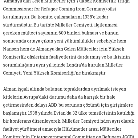
'Almanya'dan Gelen Mülteciler için Yüksek Komiserlik' (High
Commissioner for Refugee Coming from Germany) ofisi
kurulmuştur. Bu komite, çalışmalarını 1938'e kadar
sürdürmüştür. Bu tarihte Milletler Cemiyeti, ilgilenmesi
gereken mülteci sayısının 600 binleri bulması ve bunun
sonucunda ortaya çıkan yeni yükümlülükler sebebiyle hem
Nansen hem de Almanya'dan Gelen Mülteciler için Yüksek
Komiserlik ofislerinin faaliyetlerini durdurmuş ve bu ikisinin
sorumluluğunu aynı yıl içinde Londra'da kurulan Milletler
Cemiyeti Yeni Yüksek Komiserliği'ne bırakmıştır.
Alman işgali altında bulunan topraklardan ayrılmak isteyen
kitlelerin Avrupa'daki durumu daha da karışık bir hale
getirmesinden dolayı ABD, bu sorunun çözümü için girişimlere
başlamıştır. 1938 yılında Evian'da 32 ülke temsilcisinin katıldığı
bir konferans düzenleyerek, Milletler Cemiyeti'nden ayrı olarak
faaliyet yürütmesi amacıyla Hükümetler arası Mülteciler
Komitesi'nin (Intergovernmental Committee on Refugees-IGCR)