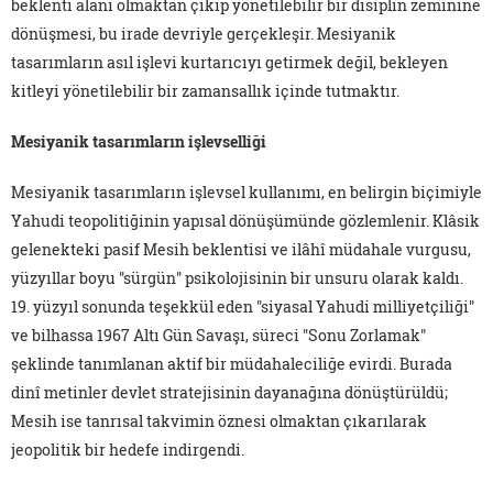
beklenti alanı olmaktan çıkıp yönetilebilir bir disiplin zeminine
dönüşmesi, bu irade devriyle gerçekleşir. Mesiyanik
tasarımların asıl işlevi kurtarıcıyı getirmek değil, bekleyen
kitleyi yönetilebilir bir zamansallık içinde tutmaktır.
Mesiyanik tasarımların işlevselliği
Mesiyanik tasarımların işlevsel kullanımı, en belirgin biçimiyle
Yahudi teopolitiğinin yapısal dönüşümünde gözlemlenir. Klâsik
gelenekteki pasif Mesih beklentisi ve ilâhî müdahale vurgusu,
yüzyıllar boyu "sürgün" psikolojisinin bir unsuru olarak kaldı.
19. yüzyıl sonunda teşekkül eden "siyasal Yahudi milliyetçiliği"
ve bilhassa 1967 Altı Gün Savaşı, süreci "Sonu Zorlamak"
şeklinde tanımlanan aktif bir müdahaleciliğe evirdi. Burada
dinî metinler devlet stratejisinin dayanağına dönüştürüldü;
Mesih ise tanrısal takvimin öznesi olmaktan çıkarılarak
jeopolitik bir hedefe indirgendi.