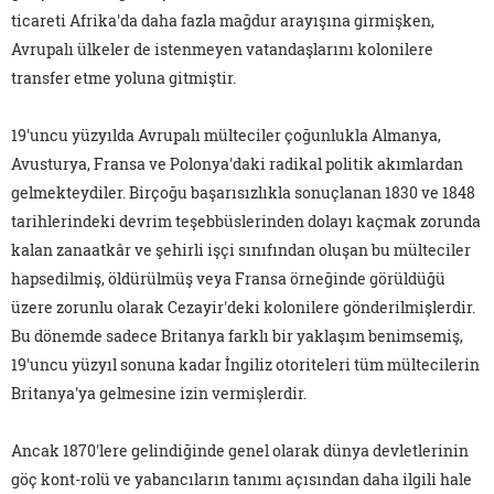
ticareti Afrika'da daha fazla mağdur arayışına girmişken,
Avrupalı ülkeler de istenmeyen vatandaşlarını kolonilere
transfer etme yoluna gitmiştir.
19'uncu yüzyılda Avrupalı mülteciler çoğunlukla Almanya,
Avusturya, Fransa ve Polonya'daki radikal politik akımlardan
gelmekteydiler. Birçoğu başarısızlıkla sonuçlanan 1830 ve 1848
tarihlerindeki devrim teşebbüslerinden dolayı kaçmak zorunda
kalan zanaatkâr ve şehirli işçi sınıfından oluşan bu mülteciler
hapsedilmiş, öldürülmüş veya Fransa örneğinde görüldüğü
üzere zorunlu olarak Cezayir'deki kolonilere gönderilmişlerdir.
Bu dönemde sadece Britanya farklı bir yaklaşım benimsemiş,
19'uncu yüzyıl sonuna kadar İngiliz otoriteleri tüm mültecilerin
Britanya'ya gelmesine izin vermişlerdir.
Ancak 1870'lere gelindiğinde genel olarak dünya devletlerinin
göç kont-rolü ve yabancıların tanımı açısından daha ilgili hale