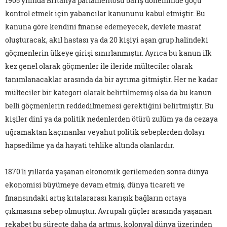
1905 yılında Britanya parlamentosu barış döneminde göçü
kontrol etmek için yabancılar kanununu kabul etmiştir. Bu
kanuna göre kendini finanse edemeyecek, devlete masraf
oluşturacak, akıl hastası ya da 20 kişiyi aşan grup halindeki
göçmenlerin ülkeye girişi sınırlanmıştır. Ayrıca bu kanun ilk
kez genel olarak göçmenler ile ileride mülteciler olarak
tanımlanacaklar arasında da bir ayrıma gitmiştir. Her ne kadar
mülteciler bir kategori olarak belirtilmemiş olsa da bu kanun
belli göçmenlerin reddedilmemesi gerektiğini belirtmiştir. Bu
kişiler dinî ya da politik nedenlerden ötürü zulüm ya da cezaya
uğramaktan kaçınanlar veyahut politik sebeplerden dolayı
hapsedilme ya da hayati tehlike altında olanlardır.
1870'li yıllarda yaşanan ekonomik gerilemeden sonra dünya
ekonomisi büyümeye devam etmiş, dünya ticareti ve
finansındaki artış kıtalararası karışık bağların ortaya
çıkmasına sebep olmuştur. Avrupalı güçler arasında yaşanan
rekabet bu süreçte daha da artmış, kolonyal dünya üzerinden