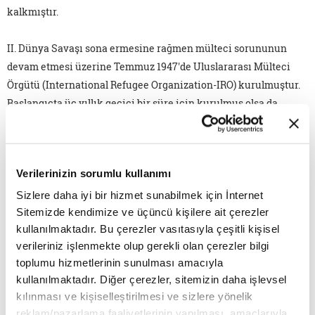
kalkmıştır.
II. Dünya Savaşı sona ermesine rağmen mülteci sorununun
devam etmesi üzerine Temmuz 1947'de Uluslararası Mülteci
Örgütü (International Refugee Organization-IRO) kurulmuştur.
Başlangıçta üç yıllık geçici bir süre için kurulmuş olsa da,
resmi olarak 1952 yılına kadar yaklaşık beş yıl görev yapmış, bu
süreç içerisinde de çalışmalarını mültecileri kendi ülkelerine
geri göndermekten çok üçüncü ülkelere yerleştirmek üzerine
Verilerinizin sorumlu kullanımı
yoğunlaştırmıştır.
Sizlere daha iyi bir hizmet sunabilmek için İnternet
Sitemizde kendimize ve üçüncü kişilere ait çerezler
Geçici bir süre için ve görev alanı daraltılmış olarak kurulan
kullanılmaktadır. Bu çerezler vasıtasıyla çeşitli kişisel
Uluslararası Mülteci Örgütü, Avrupa'daki mülteci sorununu
verileriniz işlenmekte olup gerekli olan çerezler bilgi
çözmeye çalışırken, Çin'de Mao Zedong'un zaferi, Kore Savaşı,
toplumu hizmetlerinin sunulması amacıyla
1947'de Hindistan'ın bölünmesi gibi çeşitli gelişmeler
kullanılmaktadır. Diğer çerezler, sitemizin daha işlevsel
sonucunda dünyanın birçok bölgesinde yeni mülteci sorunları
kılınması ve kişiselleştirilmesi ve sizlere yönelik
ortaya çıkmıştır. Bunun üzerine, Birleşmiş Milletler çatısı
reklam/pazarlama faaliyetlerinin yapılması, amaçlarıyla