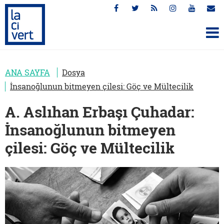
ANA SAYFA
Dosya
İnsanoğlunun bitmeyen çilesi: Göç ve Mültecilik
A. Aslıhan Erbaşı Çuhadar:
İnsanoğlunun bitmeyen
çilesi: Göç ve Mültecilik