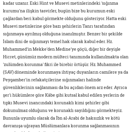
kadar uzanır. Eski Hint ve Musevi metinlerindeki 'sığınma
kurumu'na ilişkin tasvirler, bugün bize bu kurumun eski
çağlardan beri kabul görmekte olduğunu gösteriyor. Hatta eski
Musevi metinlerine göre bazı şehirlerin Tanrı tarafından
sığınmaya ayrılmış olduğuna inanılmıştır. Benzer bir şekilde
İslam dini de sığınmayı temel hak olarak kabul eder. Hz.
Muhammed'in Mekke'den Medine'ye göçü, diğer bir deyişle
Hicret, günümüz modern mülteci tanımında kullanılmakta olan
'zulümden korunma' fikri ile birebir örtüşür. Hz. Muhammed
(SAV) döneminde korunmaya ihtiyaç duyanların camilere ya da
Peygamber'in refakatçilerine sığınmaları halinde
güvenliklerinin sağlanması da bu açıdan önem arz eder. Ayrıca
şer'i hükümlere göre Kâbe gibi kutsal kabul edilen yerlerin de
tıpkı Musevi inancındaki korunaklı kimi şehirler gibi
dokunulmaz olduğunu ve korunaklı sayıldığını görmekteyiz.
Bununla uyumlu olarak da İbn al-Arabi de haksızlık ve kötü
davranışa uğrayan Müslümanlara korunma sağlanmasının