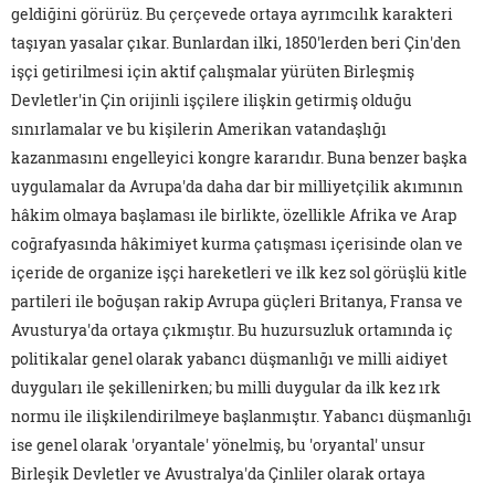
geldiğini görürüz. Bu çerçevede ortaya ayrımcılık karakteri
taşıyan yasalar çıkar. Bunlardan ilki, 1850'lerden beri Çin'den
işçi getirilmesi için aktif çalışmalar yürüten Birleşmiş
Devletler'in Çin orijinli işçilere ilişkin getirmiş olduğu
sınırlamalar ve bu kişilerin Amerikan vatandaşlığı
kazanmasını engelleyici kongre kararıdır. Buna benzer başka
uygulamalar da Avrupa'da daha dar bir milliyetçilik akımının
hâkim olmaya başlaması ile birlikte, özellikle Afrika ve Arap
coğrafyasında hâkimiyet kurma çatışması içerisinde olan ve
içeride de organize işçi hareketleri ve ilk kez sol görüşlü kitle
partileri ile boğuşan rakip Avrupa güçleri Britanya, Fransa ve
Avusturya'da ortaya çıkmıştır. Bu huzursuzluk ortamında iç
politikalar genel olarak yabancı düşmanlığı ve milli aidiyet
duyguları ile şekillenirken; bu milli duygular da ilk kez ırk
normu ile ilişkilendirilmeye başlanmıştır. Yabancı düşmanlığı
ise genel olarak 'oryantale' yönelmiş, bu 'oryantal' unsur
Birleşik Devletler ve Avustralya'da Çinliler olarak ortaya