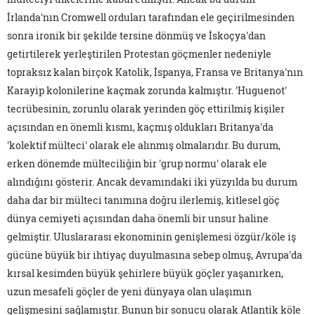
İrlanda'nın Cromwell orduları tarafından ele geçirilmesinden
sonra ironik bir şekilde tersine dönmüş ve İskoçya'dan
getirtilerek yerleştirilen Protestan göçmenler nedeniyle
topraksız kalan birçok Katolik, İspanya, Fransa ve Britanya'nın
Karayip kolonilerine kaçmak zorunda kalmıştır. 'Huguenot'
tecrübesinin, zorunlu olarak yerinden göç ettirilmiş kişiler
açısından en önemli kısmı, kaçmış oldukları Britanya'da
'kolektif mülteci' olarak ele alınmış olmalarıdır. Bu durum,
erken dönemde mülteciliğin bir 'grup normu' olarak ele
alındığını gösterir. Ancak devamındaki iki yüzyılda bu durum
daha dar bir mülteci tanımına doğru ilerlemiş, kitlesel göç
dünya cemiyeti açısından daha önemli bir unsur haline
gelmiştir. Uluslararası ekonominin genişlemesi özgür/köle iş
gücüne büyük bir ihtiyaç duyulmasına sebep olmuş, Avrupa'da
kırsal kesimden büyük şehirlere büyük göçler yaşanırken,
uzun mesafeli göçler de yeni dünyaya olan ulaşımın
gelişmesini sağlamıştır. Bunun bir sonucu olarak Atlantik köle