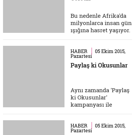
çocuğa her ne lazım
ise onları bir umut
Bu nedenle Afrika'da
çantası haline
milyonlarca insan gün
getirdiler. Sizler de 5
ışığına hasret yaşıyor.
TL karşılığında 'Umut
Sadakataşı Derneği,
Çantası'...
bu hastalıkları
iyileştirmek amacıyla
HABER
05 Ekim 2015,
Pazartesi
başlattığı projeyle
Paylaş ki Okusunlar
katarakt tedavisi
yapıyor ve koruyucu
tedbirler alıyor. Siz de
bu basit tıbbi
Aynı zamanda 'Paylaş
müdahaleye katkı
ki Okusunlar'
sağlayarak yıllardır...
kampanyası ile
kütüphanesi
bulunmayan ya da
kitap ihtiyacı olan
HABER
05 Ekim 2015,
Pazartesi
okullarla paylaşmak