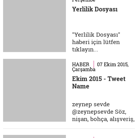
insan kalbi ve ruhu
Yerlilik Dosyası
nerelidir? Faulkner'ın
yazara gösterdiği bu
hedef hangi insanın
"Yerlilik Dosyası"
kalbine yönelmekte,
haberi için lütfen
yazar hangi insanın
tıklayın...
ruhunu mesele
etmektedir?...
HABER
07 Ekim 2015,
Çarşamba
Ekim 2015 - Tweet
Name
zeynep sevde
@zeynepsevde Söz,
nişan, bohça, alışveriş,
fotoğraf günü, kına,
nikâh, düğün