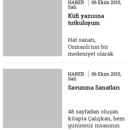
yemeği... Mario'da bile
HABER
06 Ekim 2015,
Salı
prensese ulaşmak için
Küfi yazısına
bu kadar engel
tutkuluyum
aşılmıyor. Nuri
@ntufekci 32
yaşındayım. Kendimi
Hat sanatı,
bildim bileli milli
Osmanlı'nın bir
takım,...
medeniyet olarak
seçkin konuma
gelmesinin en önemli
ölçülerindendir.
HABER
06 Ekim 2015,
Salı
"Kur'an-ı Kerim
Savunma Sanatları
Mekke'de nazil oldu,
Mısır'da okundu,
İstanbul'da yazıldı"
sözü de bu durumu
48 sayfadan oluşan
açıklarken kullanılan
kitapta Çalışkan, hem
dikkat çekici
günümüz insanının