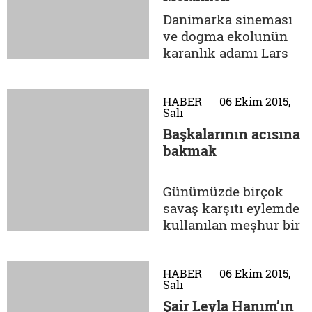
öğrendiklerimizin bizi
Danimarka sineması
düşürdüğü
ve dogma ekolunün
Avrupamerkezci
karanlık adamı Lars
tuzaklardan
von Trier'in 2010
kurtulmaya...
yapımı Melancholia
adlı filmi, Richard
HABER
06 Ekim 2015,
Salı
Wagner'ın müziği
Başkalarının acısına
eşliğinde taksim
bakmak
diyebileceğimiz bir
sekansla başlar.
Sekansın sonunda
Günümüzde birçok
gördüğümüz sahne,
savaş karşıtı eylemde
küçük bir gezegenin -
kullanılan meşhur bir
astronomisi iyi...
fotoğraf var. ABD'li
Eddie Adams'ın
1968'de çektiği bu
HABER
06 Ekim 2015,
Salı
fotoğrafı çoğunuz
Şair Leyla Hanım’ın
görmüşsünüzdür: