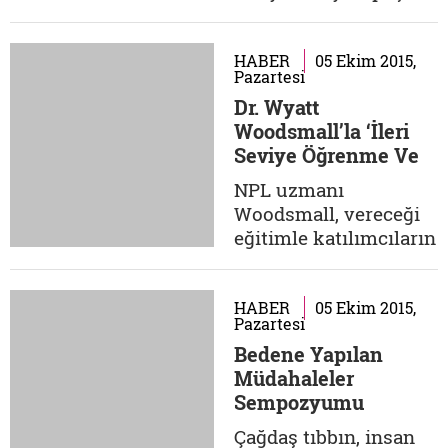
olarak çalıştırılan...
Garı, 22-25 Ekim
tarihleri arasında
gerçekleşecek
HABER
05 Ekim 2015,
Pazartesi
festivale ev sahipliği
Dr. Wyatt
yapıyor. Dört gün
Woodsmall’la ‘İleri
boyunca sürecek olan
Seviye Öğrenme Ve
etkinlikte, kahve
Öğretme
kokusu eşliğinde
NPL uzmanı
Teknolojileri Eğitimi’
festivale özel sergi de
Woodsmall, vereceği
ziyaret edilebilecek.
eğitimle katılımcıların
Yepyeni tatlar...
güncel ve en etkili
öğrenme ve öğretme
yollarını
HABER
05 Ekim 2015,
Pazartesi
keşfetmelerini,
Bedene Yapılan
öğrenilen bilgileri
Müdahaleler
farklı alanlara transfer
Sempozyumu
etmelerini ve yaşamın
her alanıyla
Çağdaş tıbbın, insan