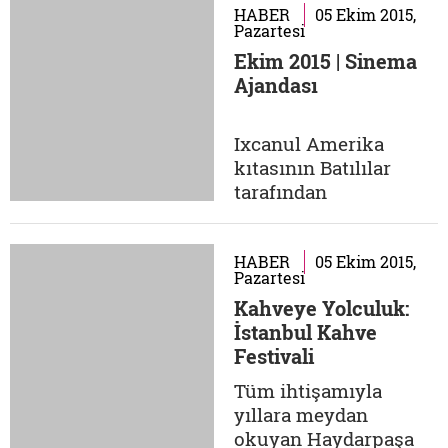
'Leyla'dan Sonra'
HABER
05 Ekim 2015,
Pazartesi
olarak değiştirmiş ve
Ekim 2015 | Sinema
hızla işlerine
Ajandası
başlamışlar. Kronik
hastalığı olan
çocukların yüzünde
Ixcanul Amerika
tebessüm oluşturmak
kıtasının Batılılar
isteyen ekip, oyuncak,
tarafından
oyun...
keşfedilmesiyle, bu
topraklarda yaşayan
yerliler korkunç bir
HABER
05 Ekim 2015,
Pazartesi
soykırıma uğramış,
Kahveye Yolculuk:
sağ kalanlar ise
İstanbul Kahve
köleleştirilmişti.
Festivali
Aradan yüzyıllar
geçmesine rağmen,
Tüm ihtişamıyla
sahibi oldukları
yıllara meydan
topraklarda hâlâ köle
okuyan Haydarpaşa