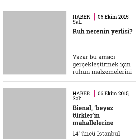
sözlerden biridir.
modern yaralarını
Ülkemizde...
teşhis etmeyi
sürdürüyor, hem de
HABER
06 Ekim 2015,
Salı
bu teşhis sürecini
Ruh nerenin yerlisi?
yeni tespitleriyle
zenginleştiriyor:
"Sonra, bir oğul daha
babasını
Yazar bu amacı
andırır/Kanepeler
gerçekleştirmek için
çekilir bir yüzük daha
ruhun malzemelerini
bulunur/Sorarım,
kullanır; yazmaya
neden...
değer tek şey ruhun
meseleleridir. Peki,
HABER
06 Ekim 2015,
Salı
insan kalbi ve ruhu
Bienal, ‘beyaz
nerelidir? Faulkner'ın
türkler’in
yazara gösterdiği bu
mahallelerine
hedef hangi insanın
hapsolmuş
kalbine yönelmekte,
14' üncü İstanbul
yazar hangi insanın