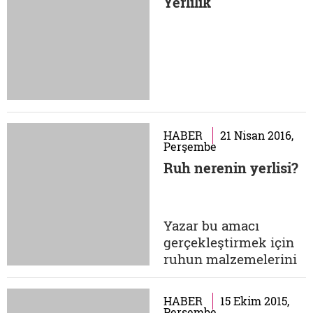
Yerlilik
HABER
21 Nisan 2016,
Perşembe
Ruh nerenin yerlisi?
Yazar bu amacı
gerçekleştirmek için
ruhun malzemelerini
kullanır; yazmaya
değer tek şey ruhun
HABER
15 Ekim 2015,
meseleleridir. Peki,
Perşembe