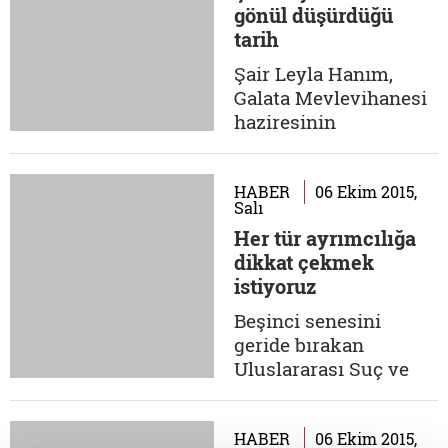
gönül düşürdüğü
Vietnamlı polis şefi
tarih
Nguyen Ngoc Loan,
Vietkonglu esirini
Şair Leyla Hanım,
kafasından vurmak
Galata Mevlevihanesi
üzere tabancasını
haziresinin
çekmiştir (Birkaç...
sakinlerindendir. Şeyh
Galip, Esrar Dede,
İbrahim Müteferrika
HABER
06 Ekim 2015,
Salı
ve Nâyi Osman Dede
Her tür ayrımcılığa
gibi el pençe divan
dikkat çekmek
beklemektedir
istiyoruz
vaktini. Sema
edemediği için
Beşinci senesini
mevlevihanenin
geride bırakan
kapısında ağladığı
Uluslararası Suç ve
söylenir. Şiiri de ömrü
Ceza Film
gibi,...
Festivali'nin bu
seneki konusu
HABER
06 Ekim 2015,