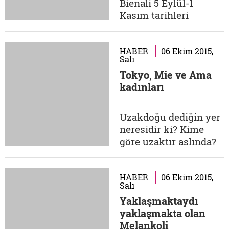
Bienali 5 Eylül-1
ruhunu mesele
Kasım tarihleri
etmektedir?...
arasında 30'dan fazla
mekânda 80'in
üzerinde katılımcı ile
HABER
06 Ekim 2015,
Salı
İstanbullularla
Tokyo, Mie ve Ama
buluşuyor.
kadınları
Küratörlüğü Carolyn
Christov-Bakargiev
tarafından üstlenilen
Uzakdoğu dediğin yer
bienal bu yıl "Tuzlu
neresidir ki? Kime
Su: Düşünce biçimleri
göre uzaktır aslında?
üzerine bir teori"...
Avrupa coğrafyasına
göre haritanın biraz
köşesinde kalmış
HABER
06 Ekim 2015,
Salı
olmasından başka bir
Yaklaşmaktaydı
uzaklığı var mıdır?
yaklaşmakta olan
Bizler, önce öğreniriz
Melankoli
ardından