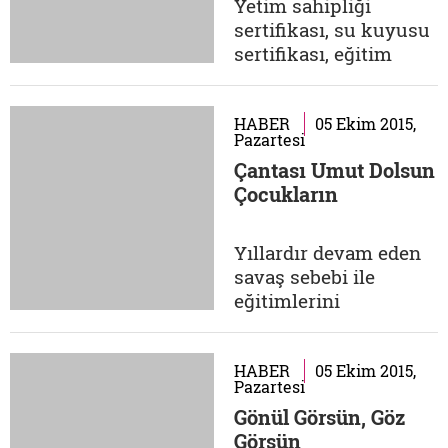
Yetim sahipliği
oluşturulacak
sertifikası, su kuyusu
kütüphaneye katkı
sertifikası, eğitim
sunabilirsiniz.
sertifikası gibi
İletişim: Adem...
alternatifler de sunan
proje hakkında detaylı
HABER
05 Ekim 2015,
Pazartesi
bilgi almak için
Çantası Umut Dolsun
dernek gönüllülerine
Çocukların
ulaşabilirsiniz.
İletişim: 0216 375 4042
Yıllardır devam eden
savaş sebebi ile
eğitimlerini
sürdüremeyen
çocukların
eğitimlerini daha iyi
HABER
05 Ekim 2015,
Pazartesi
bir şekilde
Gönül Görsün, Göz
sürdürebilmeleri için
Görsün
okul çağındaki bir