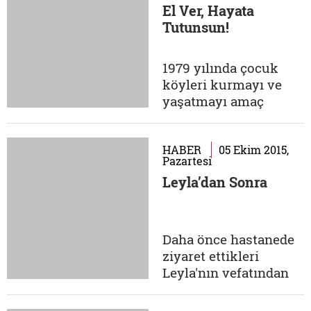
El Ver, Hayata
üzere, kitap da
Tutunsun!
topluyorlar.
Kampanyaya destek
olmak için, ilkokul,
1979 yılında çocuk
ortaokul ve lise
köyleri kurmayı ve
seviyesinde
yaşatmayı amaç
kitaplarınızı aşağıdaki
edinmiş gönüllü
adrese
kişiler tarafından
gönderebilirsiniz.
kurulan Koruncuk
HABER
05 Ekim 2015,
Pazartesi
İletişim:...
Vakfı, korunma
Leyla’dan Sonra
ihtiyacında olan
çocukların
'Çocukköyü'ne
geldikleri andan
Daha önce hastanede
itibaren bir aile
ziyaret ettikleri
ortamında sağlıklı
Leyla'nın vefatından
gelişmeleri, eğitim ve
sonra ismi '1 çocuk 1
öğretim görmeleri,...
dilek' olan projeyi,