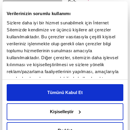
Salı
'Ayrımcılık.' Etnik ve
Haşmet Babaoğlu'yla
cinsel
Verilerinizin sorumlu kullanımı
3 soru 3 cevap
ayrımcılıklardan,
Sizlere daha iyi bir hizmet sunabilmek için İnternet
kanunlardaki
Sitemizde kendimize ve üçüncü kişilere ait çerezler
sorunlara kadar
Bu kez biraz yerlilik
kullanılmaktadır. Bu çerezler vasıtasıyla çeşitli kişisel
hayatımızın her
meselesini konuşalım
verileriniz işlenmekte olup gerekli olan çerezler bilgi
alanına sirayet eden
mı? Malum
toplumu hizmetlerinin sunulması amacıyla
ayrımcılıklara dikkat
dergimizin dosya
kullanılmaktadır. Diğer çerezler, sitemizin daha işlevsel
çeken festivali,
konusu… Öteden beri
kılınması ve kişiselleştirilmesi ve sizlere yönelik
Festival Başkanı...
kolonyalist zihne,
HABER
06 Ekim 2015,
reklam/pazarlama faaliyetlerinin yapılması, amaçlarıyla
Salı
Batıcılığa, küresel
sınırlı olarak açık rızanız dahilinde kullanılacaktır.
Biz bir yerli arıyoruz
tektipliğe veya sol
Çerezlere ilişkin tercihlerinizi çerez paneli vasıtasıyla
ezberciliğe karşı en
belirleyebilirsiniz. Çerezlere ilişkin detaylı bilgi için
Tümünü Kabul Et
doğru tutumun
Ayarlar butonuna tıklayabilir,
Çerez Bilgilendirme
'yerlilik' olduğu
Yerlilik dosyasını
Metnimizi ziyaret edebilirsiniz.
söylenir. Bir de bu
Kişiselleştir
yapmaya karar
6698 sayılı Kişisel Verilerin Korunması Kanunu uyarınca
tezin arkasından
verdikten sonra
hazırlanmış olan İnternet Sitesi Aydınlatma Metnimizi
hemen bir uyarı...
gerçekleştirdiğimiz
okumak ve sitemizi ziyaretiniz kapsamında