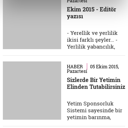
Pazartesi
düşünme biçimi,
Ekim 2015 - Editör
alternatif bir yol alma
yazısı
yahut bir rehber değil
de, daha ziyade yine
bu üç kavram
- Yerellik ve yerlilik
etrafında gelişen
ikisi farklı şeyler… -
itirazların bir paydası
Yerlilik yabancılık,
gibi....
yerellik evrensellik ile
zıtlaşıyor. - Tam
olarak öyle değil,
HABER
05 Ekim 2015,
Pazartesi
yerellik bazen yerlilik
Sizlerde Bir Yetimin
yerine de kullanılıyor.
Elinden Tutabilirsiniz
- Mesele tarhana ve
bulgurdan ibaret. -
Çanakkale
Yetim Sponsorluk
domatesini...
Sistemi sayesinde bir
yetimin barınma,
eğitim, sağlık, giyim