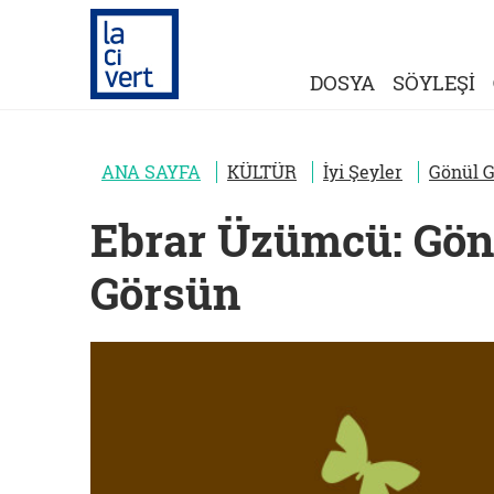
DOSYA
SÖYLEŞİ
ANA SAYFA
KÜLTÜR
İyi Şeyler
Gönül G
Ebrar Üzümcü: Gön
Görsün