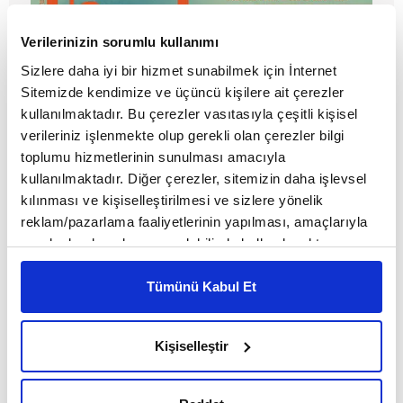
Verilerinizin sorumlu kullanımı
Sizlere daha iyi bir hizmet sunabilmek için İnternet
Sitemizde kendimize ve üçüncü kişilere ait çerezler
kullanılmaktadır. Bu çerezler vasıtasıyla çeşitli kişisel
verileriniz işlenmekte olup gerekli olan çerezler bilgi
toplumu hizmetlerinin sunulması amacıyla
Hurafe
kullanılmaktadır. Diğer çerezler, sitemizin daha işlevsel
kılınması ve kişiselleştirilmesi ve sizlere yönelik
reklam/pazarlama faaliyetlerinin yapılması, amaçlarıyla
sınırlı olarak açık rızanız dahilinde kullanılacaktır.
Çerezlere ilişkin tercihlerinizi çerez paneli vasıtasıyla
belirleyebilirsiniz. Çerezlere ilişkin detaylı bilgi için
Tümünü Kabul Et
Ayarlar butonuna tıklayabilir,
Çerez Bilgilendirme
Metnimizi ziyaret edebilirsiniz.
Kişiselleştir
6698 sayılı Kişisel Verilerin Korunması Kanunu uyarınca
hazırlanmış olan İnternet Sitesi Aydınlatma Metnimizi
okumak ve sitemizi ziyaretiniz kapsamında