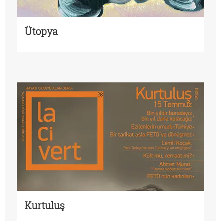
Ütopya
Kurtuluş