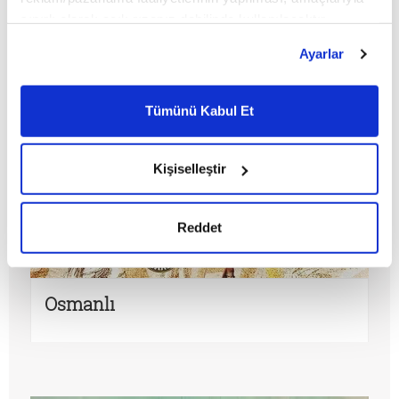
sınırlı olarak açık rızanız dahilinde kullanılacaktır.
Çerezlere ilişkin tercihlerinizi çerez paneli vasıtasıyla
Ayarlar
belirleyebilirsiniz. Çerezlere ilişkin detaylı bilgi için
Ayarlar butonuna tıklayabilir,
Çerez Bilgilendirme
Metnimizi ziyaret edebilirsiniz.
Tümünü Kabul Et
6698 sayılı Kişisel Verilerin Korunması Kanunu uyarınca
hazırlanmış olan İnternet Sitesi Aydınlatma Metnimizi
okumak ve sitemizi ziyaretiniz kapsamında
Kişiselleştir
gerçekleştirilen veri işleme faaliyetleri ile ilgili daha
detaylı bilgi almak için lütfen
tıklayınız.
Reddet
Osmanlı